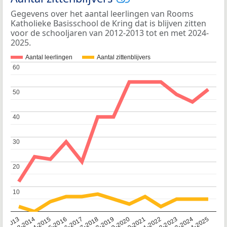
Gegevens over het aantal leerlingen van Rooms
Katholieke Basisschool de Kring dat is blijven zitten
voor de schooljaren van 2012-2013 tot en met 2024-
2025.
Aantal leerlingen
Aantal zittenblijvers
60
60
50
50
40
40
30
30
20
20
10
10
2014-2015
2020-2021
2013-2014
2019-2020
12-2013
2018-2019
2024-2025
2017-2018
2023-2024
2016-2017
2022-2023
2015-2016
2021-2022