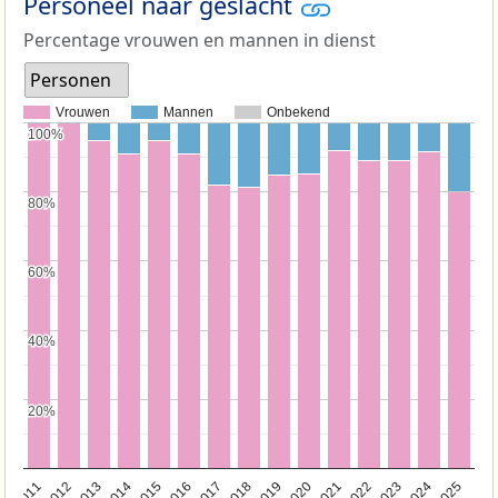
Personeel naar geslacht
Percentage vrouwen en mannen in dienst
Personen
Vrouwen
Mannen
Onbekend
100%
100%
80%
80%
60%
60%
40%
40%
20%
20%
2011
2012
2013
2014
2015
2016
2017
2018
2019
2020
2021
2022
2023
2024
2025