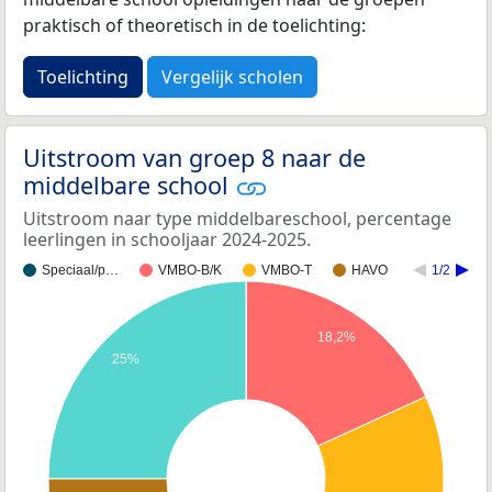
praktisch of theoretisch in de toelichting:
Toelichting
Vergelijk scholen
Uitstroom van groep 8 naar de
middelbare school
Uitstroom naar type middelbareschool, percentage
leerlingen in schooljaar 2024-2025.
Speciaal/p…
VMBO-B/K
VMBO-T
HAVO
1/2
18,2%
25%