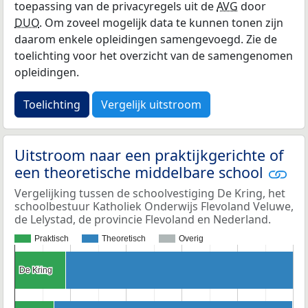
toepassing van de privacyregels uit de
AVG
door
DUO
. Om zoveel mogelijk data te kunnen tonen zijn
daarom enkele opleidingen samengevoegd. Zie de
toelichting voor het overzicht van de samengenomen
opleidingen.
Toelichting
Vergelijk uitstroom
Uitstroom naar een praktijkgerichte of
een theoretische middelbare school
Vergelijking tussen de schoolvestiging De Kring, het
schoolbestuur Katholiek Onderwijs Flevoland Veluwe,
de Lelystad, de provincie Flevoland en Nederland.
Praktisch
Theoretisch
Overig
De Kring
De Kring