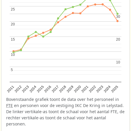
25
25
30
30
20
20
15
15
20
20
10
10
10
10
5
5
2013
2018
2023
2015
2020
2025
2012
2017
2022
2014
2019
2024
2011
2016
2021
Bovenstaande grafiek toont de data over het personeel in
FTE
en personen voor de vestiging IKC De Kring in Lelystad.
De linker vertikale-as toont de schaal voor het aantal FTE, de
rechter vertikale-as toont de schaal voor het aantal
personen.