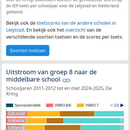
de IEP toets per schooljaar voor de Lelystad en Nederland
getoond.
Bekijk ook de
toetscores van de andere scholen in
Lelystad
. En bekijk ook het
overzicht
van de
verschillende soorten toetsen en de scores per toets.
Soorten toetsen
Uitstroom van groep 8 naar de
middelbare school
Schooljaren 2011-2012 tot en met 2024-2025, De
Kring
Speciaal/praktijk
VMBO-B/K
VMBO-T
1/2
2024-2025
2024-2025
2023-2024
2023-2024
2022-2023
2022-2023