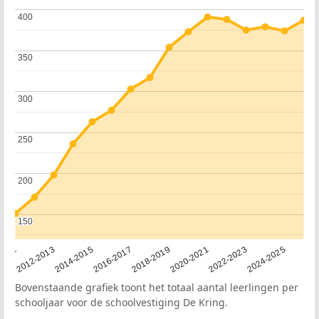
400
400
350
350
300
300
250
250
200
200
150
150
2011
2012-2013
2014-2015
2016-2017
2018-2019
2020-2021
2022-2023
2024-2025
Bovenstaande grafiek toont het totaal aantal leerlingen per
schooljaar voor de schoolvestiging De Kring.