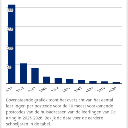
200
200
150
150
100
100
50
50
8232
8231
8243
8242
8224
8223
8245
8225
8219
8226
Bovenstaande grafiek toont het overzicht van het aantal
leerlingen per postcode voor de 10 meest voorkomende
postcodes van de huisadressen van de leerlingen van De
Kring in 2025-2026. Bekijk de data voor de eerdere
schooljaren in de tabel.