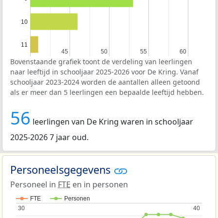
10
11
45
45
50
50
55
55
60
60
Bovenstaande grafiek toont de verdeling van leerlingen
naar leeftijd in schooljaar 2025-2026 voor De Kring. Vanaf
schooljaar 2023-2024 worden de aantallen alleen getoond
als er meer dan 5 leerlingen een bepaalde leeftijd hebben.
56
leerlingen van De Kring waren in schooljaar
2025-2026 7 jaar oud.
Personeelsgegevens
Personeel in
FTE
en in personen
FTE
Personen
30
30
40
40