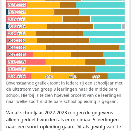
2021-2022
2021-2022
2020-2021
2020-2021
2019-2020
2019-2020
2018-2019
2018-2019
2017-2018
2017-2018
2016-2017
2016-2017
2015-2016
2015-2016
2014-2015
2014-2015
2013-2014
2013-2014
2012-2013
2012-2013
2011-2012
2011-2012
40%
40%
60%
60%
80%
80%
Bovenstaande grafiek toont in iedere rij een schooljaar met
de uitstroom van groep 8 leerlingen naar de middelbare
school. Hierbij is te zien hoeveel procent van de leerlingen
naar welke soort middelbare school opleiding is gegaan.
Vanaf schooljaar 2022-2023 mogen de gegevens
alleen gedeeld worden als er minimaal 5 leerlingen
naar een soort opleiding gaan. Dit als gevolg van de