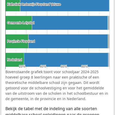
Katholiek Onderwijs Flevoland Veluwe
Katholiek Onderwijs Flevoland Veluwe
Gemeente Lelystad
Gemeente Lelystad
Provincie Flevoland
Provincie Flevoland
Nederland
Nederland
20%
20%
40%
40%
60%
60%
80%
80%
Bovenstaande grafiek toont voor schooljaar 2024-2025
hoeveel groep 8 leerlingen naar een praktische of een
theoretische middelbare school zijn gegaan. Dit wordt
getoond voor de schoolvestiging en voor het gemiddelde
van de uitstroom van de scholen in het schoolbestuur en in
de gemeente, in de provincie en in Nederland.
Bekijk de tabel met de indeling van alle soorten
middelbare school opleidingen naar de groepen