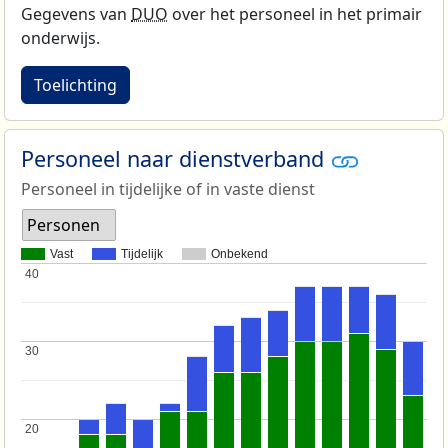
Gegevens van
DUO
over het personeel in het primair
onderwijs.
Toelichting
Personeel naar dienstverband
Personeel in tijdelijke of in vaste dienst
Personen
Vast
Tijdelijk
Onbekend
40
40
30
30
20
20