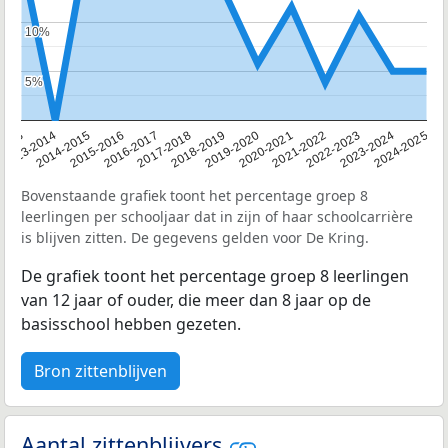
10%
10%
5%
5%
2013
2013-2014
2014-2015
2015-2016
2016-2017
2017-2018
2018-2019
2019-2020
2020-2021
2021-2022
2022-2023
2023-2024
2024-2025
Bovenstaande grafiek toont het percentage groep 8
leerlingen per schooljaar dat in zijn of haar schoolcarrière
is blijven zitten. De gegevens gelden voor De Kring.
De grafiek toont het percentage groep 8 leerlingen
van 12 jaar of ouder, die meer dan 8 jaar op de
basisschool hebben gezeten.
Bron zittenblijven
Aantal zittenblijvers