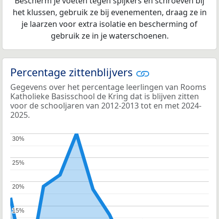
Bescherm je voeten tegen spijkers en schroeven bij
het klussen, gebruik ze bij evenementen, draag ze in
je laarzen voor extra isolatie en bescherming of
gebruik ze in je waterschoenen.
Percentage zittenblijvers
Gegevens over het percentage leerlingen van Rooms
Katholieke Basisschool de Kring dat is blijven zitten
voor de schooljaren van 2012-2013 tot en met 2024-
2025.
30%
30%
25%
25%
20%
20%
15%
15%