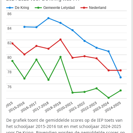
De Kring
Gemeente Lelystad
Nederland
86
86
84
84
82
82
80
80
78
78
76
76
14-2015
2015-2016
2016-2017
2017-2018
2018-2019
2020-2021
2021-2022
2022-2023
2023-2024
2024-2025
De grafiek toont de gemiddelde scores op de IEP toets van
het schooljaar 2015-2016 tot en met schooljaar 2024-2025
voor De Kring. Bovendien worden de gemiddelde scores op