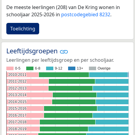
De meeste leerlingen (208) van De Kring wonen in
schooljaar 2025-2026 in
postcodegebied 8232
.
Toelichting
Leeftijdsgroepen
Leerlingen per leeftijdsgroep en per schooljaar.
0-5
6-8
9-12
13+
Overige
2010-2011
2010-2011
2011-2012
2011-2012
2012-2013
2012-2013
2013-2014
2013-2014
2014-2015
2014-2015
2015-2016
2015-2016
2016-2017
2016-2017
2017-2018
2017-2018
2018-2019
2018-2019