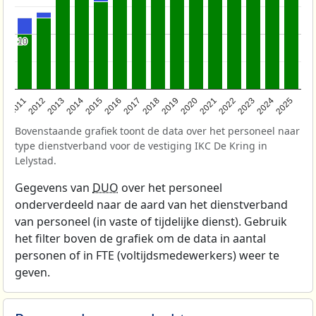
10
10
2011
2012
2013
2014
2015
2016
2017
2018
2019
2020
2021
2022
2023
2024
2025
Bovenstaande grafiek toont de data over het personeel naar
type dienstverband voor de vestiging IKC De Kring in
Lelystad.
Gegevens van
DUO
over het personeel
onderverdeeld naar de aard van het dienstverband
van personeel (in vaste of tijdelijke dienst). Gebruik
het filter boven de grafiek om de data in aantal
personen of in FTE (voltijdsmedewerkers) weer te
geven.