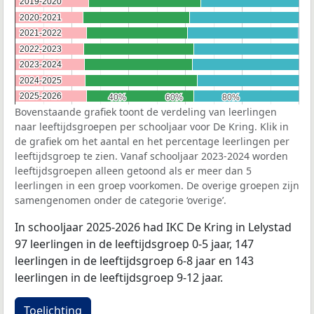
2019-2020
2019-2020
2020-2021
2020-2021
2021-2022
2021-2022
2022-2023
2022-2023
2023-2024
2023-2024
2024-2025
2024-2025
2025-2026
2025-2026
40%
40%
60%
60%
80%
80%
Bovenstaande grafiek toont de verdeling van leerlingen
naar leeftijdsgroepen per schooljaar voor De Kring. Klik in
de grafiek om het aantal en het percentage leerlingen per
leeftijdsgroep te zien. Vanaf schooljaar 2023-2024 worden
leeftijdsgroepen alleen getoond als er meer dan 5
leerlingen in een groep voorkomen. De overige groepen zijn
samengenomen onder de categorie ‘overige’.
In schooljaar 2025-2026 had IKC De Kring in Lelystad
97 leerlingen in de leeftijdsgroep 0-5 jaar, 147
leerlingen in de leeftijdsgroep 6-8 jaar en 143
leerlingen in de leeftijdsgroep 9-12 jaar.
Toelichting