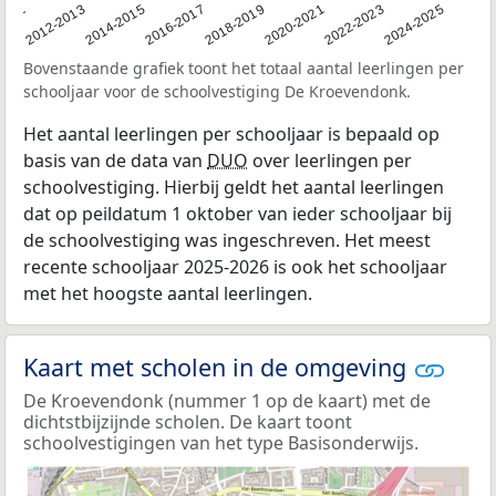
2011
2012-2013
2014-2015
2016-2017
2018-2019
2020-2021
2022-2023
2024-2025
Bovenstaande grafiek toont het totaal aantal leerlingen per
schooljaar voor de schoolvestiging De Kroevendonk.
Het aantal leerlingen per schooljaar is bepaald op
basis van de data van
DUO
over leerlingen per
schoolvestiging. Hierbij geldt het aantal leerlingen
dat op peildatum 1 oktober van ieder schooljaar bij
de schoolvestiging was ingeschreven. Het meest
recente schooljaar 2025-2026 is ook het schooljaar
met het hoogste aantal leerlingen.
Kaart met scholen in de omgeving
De Kroevendonk (nummer 1 op de kaart) met de
dichtstbijzijnde scholen. De kaart toont
schoolvestigingen van het type Basisonderwijs.