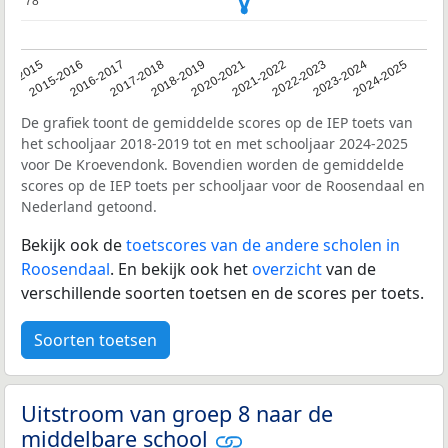
78
78
14-2015
2015-2016
2016-2017
2017-2018
2018-2019
2020-2021
2021-2022
2022-2023
2023-2024
2024-2025
De grafiek toont de gemiddelde scores op de IEP toets van
het schooljaar 2018-2019 tot en met schooljaar 2024-2025
voor De Kroevendonk. Bovendien worden de gemiddelde
scores op de IEP toets per schooljaar voor de Roosendaal en
Nederland getoond.
Bekijk ook de
toetscores van de andere scholen in
Roosendaal
. En bekijk ook het
overzicht
van de
verschillende soorten toetsen en de scores per toets.
Soorten toetsen
Uitstroom van groep 8 naar de
middelbare school