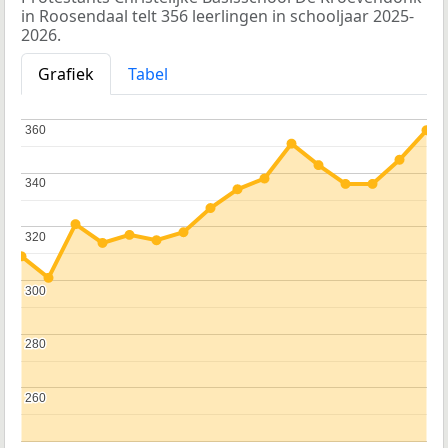
in Roosendaal telt 356 leerlingen in schooljaar 2025-
2026.
Grafiek
Tabel
360
360
340
340
320
320
300
300
280
280
260
260