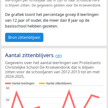
leerlingen per schooljaar dat in zijn of haar schoolcarrière
is blijven zitten. De gegevens gelden voor De Kroevendonk.
De grafiek toont het percentage groep 8 leerlingen
van 12 jaar of ouder, die meer dan 8 jaar op de
basisschool hebben gezeten.
Bron zittenblijven
Aantal zittenblijvers
Gegevens over het aantal leerlingen van Protestants
Christelijke School De Kroevendonk dat is blijven
zitten voor de schooljaren van 2012-2013 tot en met
2024-2025.
Aantal leerlingen
Aantal zittenblijvers
60
60
50
50