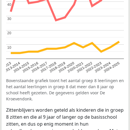
40
40
30
30
20
20
10
10
2014-2015
2013-2014
2020-2021
12-2013
2019-2020
2018-2019
2017-2018
2024-2025
2016-2017
2023-2024
2022-2023
2015-2016
2021-2022
Bovenstaande grafiek toont het aantal groep 8 leerlingen en
het aantal leerlingen in groep 8 dat meer dan 8 jaar op
school heeft gezeten. De gegevens gelden voor De
Kroevendonk.
Zittenblijvers worden geteld als kinderen die in groep
8 zitten en die al 9 jaar of langer op de basisschool
zitten, en dus op enig moment in hun