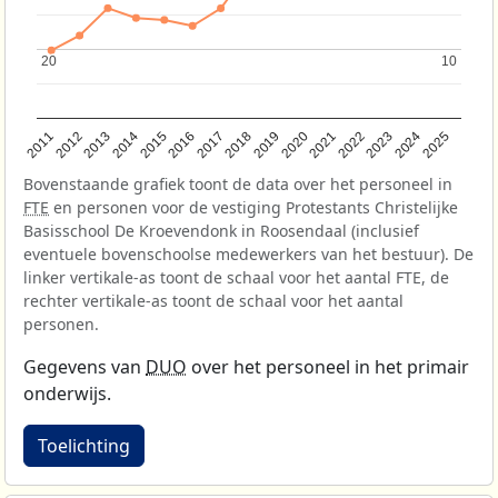
20
20
10
10
2013
2018
2023
2015
2020
2025
2012
2017
2022
2014
2019
2024
2011
2016
2021
Bovenstaande grafiek toont de data over het personeel in
FTE
en personen voor de vestiging Protestants Christelijke
Basisschool De Kroevendonk in Roosendaal (inclusief
eventuele bovenschoolse medewerkers van het bestuur). De
linker vertikale-as toont de schaal voor het aantal FTE, de
rechter vertikale-as toont de schaal voor het aantal
personen.
Gegevens van
DUO
over het personeel in het primair
onderwijs.
Toelichting