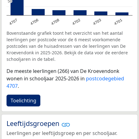
50
50
4707
4706
4708
4702
4703
4701
Bovenstaande grafiek toont het overzicht van het aantal
leerlingen per postcode voor de 6 meest voorkomende
postcodes van de huisadressen van de leerlingen van De
Kroevendonk in 2025-2026. Bekijk de data voor de eerdere
schooljaren in de tabel.
De meeste leerlingen (266) van De Kroevendonk
wonen in schooljaar 2025-2026 in
postcodegebied
4707
.
Toelichting
Leeftijdsgroepen
Leerlingen per leeftijdsgroep en per schooljaar.