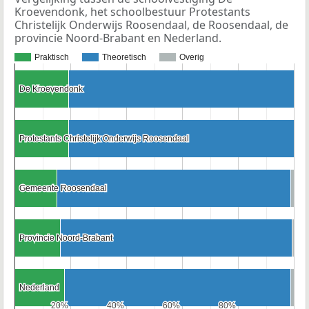
Kroevendonk, het schoolbestuur Protestants
Christelijk Onderwijs Roosendaal, de Roosendaal, de
provincie Noord-Brabant en Nederland.
Praktisch
Theoretisch
Overig
De Kroevendonk
De Kroevendonk
Protestants Christelijk Onderwijs Roosendaal
Protestants Christelijk Onderwijs Roosendaal
Gemeente Roosendaal
Gemeente Roosendaal
Provincie Noord-Brabant
Provincie Noord-Brabant
Nederland
Nederland
20%
20%
40%
40%
60%
60%
80%
80%