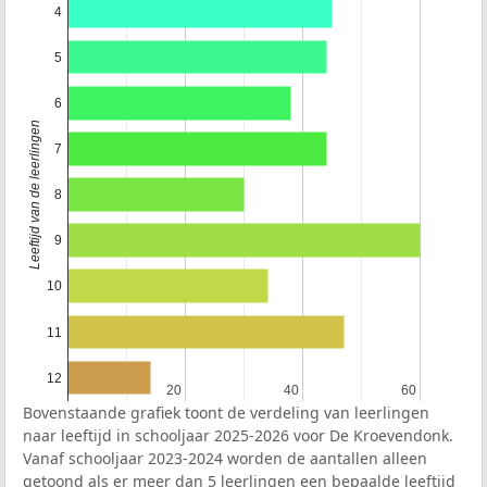
4
5
6
Leeftijd van de leerlingen
7
8
9
10
11
12
20
20
40
40
60
60
Bovenstaande grafiek toont de verdeling van leerlingen
naar leeftijd in schooljaar 2025-2026 voor De Kroevendonk.
Vanaf schooljaar 2023-2024 worden de aantallen alleen
getoond als er meer dan 5 leerlingen een bepaalde leeftijd