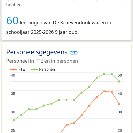
hebben.
60
leerlingen van De Kroevendonk waren in
schooljaar 2025-2026 9 jaar oud.
Personeelsgegevens
Personeel in
FTE
en in personen
FTE
Personen
40
40
50
50
35
35
40
40
30
30
30
30
25
25
20
20