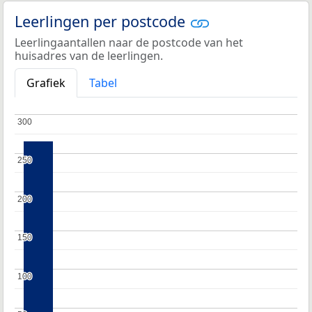
Leerlingen per postcode
Leerlingaantallen naar de postcode van het
huisadres van de leerlingen.
Grafiek
Tabel
300
300
250
250
200
200
150
150
100
100