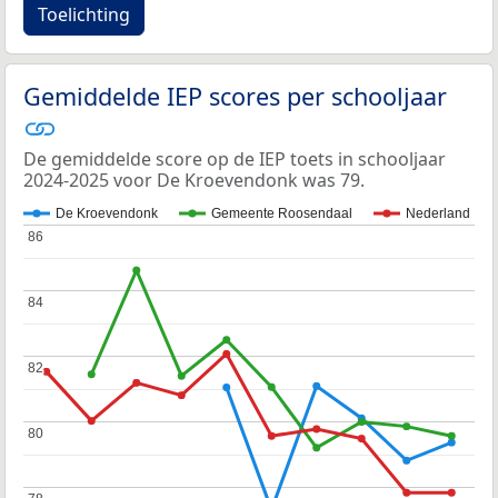
Toelichting
Gemiddelde IEP scores per schooljaar
De gemiddelde score op de IEP toets in schooljaar
2024-2025 voor De Kroevendonk was 79.
De Kroevendonk
Gemeente Roosendaal
Nederland
86
86
84
84
82
82
80
80