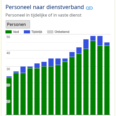
Personeel naar dienstverband
Personeel in tijdelijke of in vaste dienst
Personen
Vast
Tijdelijk
Onbekend
50
50
40
40
30
30
20
20
10
10