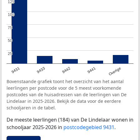
125
125
100
100
75
75
50
50
25
25
9431
9433
9442
9441
Overige
Bovenstaande grafiek toont het overzicht van het aantal
leerlingen per postcode voor de 5 meest voorkomende
postcodes van de huisadressen van de leerlingen van De
Lindelaar in 2025-2026. Bekijk de data voor de eerdere
schooljaren in de tabel.
De meeste leerlingen (184) van De Lindelaar wonen in
schooljaar 2025-2026 in
postcodegebied 9431
.