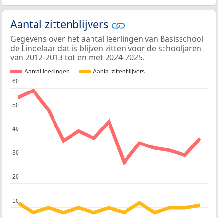
Aantal zittenblijvers
Gegevens over het aantal leerlingen van Basisschool
de Lindelaar dat is blijven zitten voor de schooljaren
van 2012-2013 tot en met 2024-2025.
Aantal leerlingen
Aantal zittenblijvers
60
60
50
50
40
40
30
30
20
20
10
10