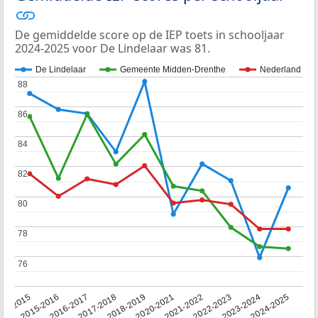
De gemiddelde score op de IEP toets in schooljaar
2024-2025 voor De Lindelaar was 81.
De Lindelaar
Gemeente Midden-Drenthe
Nederland
88
88
86
86
84
84
82
82
80
80
78
78
76
76
14-2015
2015-2016
2016-2017
2017-2018
2018-2019
2020-2021
2021-2022
2022-2023
2023-2024
2024-2025