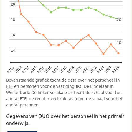
20
20
18
18
20
20
16
16
10
10
14
14
2013
2018
2023
2015
2020
2025
2012
2017
2022
2014
2019
2024
2011
2016
2021
Bovenstaande grafiek toont de data over het personeel in
FTE
en personen voor de vestiging IKC De Lindelaar in
Westerbork. De linker vertikale-as toont de schaal voor het
aantal FTE, de rechter vertikale-as toont de schaal voor het
aantal personen.
Gegevens van
DUO
over het personeel in het primair
onderwijs.