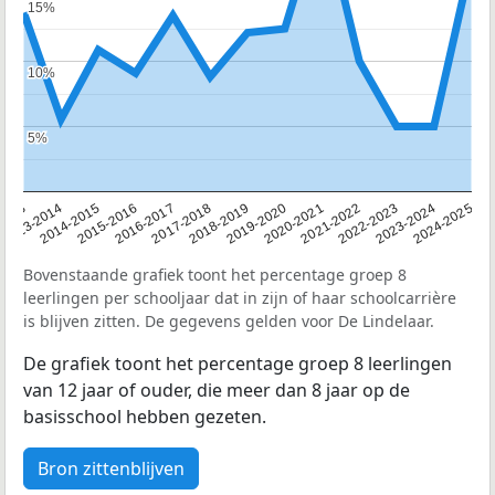
15%
15%
10%
10%
5%
5%
2013
2013-2014
2014-2015
2015-2016
2016-2017
2017-2018
2018-2019
2019-2020
2020-2021
2021-2022
2022-2023
2023-2024
2024-2025
Bovenstaande grafiek toont het percentage groep 8
leerlingen per schooljaar dat in zijn of haar schoolcarrière
is blijven zitten. De gegevens gelden voor De Lindelaar.
De grafiek toont het percentage groep 8 leerlingen
van 12 jaar of ouder, die meer dan 8 jaar op de
basisschool hebben gezeten.
Bron zittenblijven