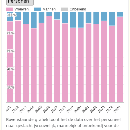
Personen
Vrouwen
Mannen
Onbekend
100%
100%
80%
80%
60%
60%
40%
40%
20%
20%
2011
2012
2013
2014
2015
2016
2017
2018
2019
2020
2021
2022
2023
2024
2025
Bovenstaande grafiek toont het de data over het personeel
naar geslacht (vrouwelijk, mannelijk of onbekend) voor de