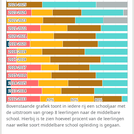
2024-2025
2024-2025
2023-2024
2023-2024
2022-2023
2022-2023
2021-2022
2021-2022
2020-2021
2020-2021
2019-2020
2019-2020
2018-2019
2018-2019
2017-2018
2017-2018
2016-2017
2016-2017
2015-2016
2015-2016
2014-2015
2014-2015
2013-2014
2013-2014
2012-2013
2012-2013
40%
40%
60%
60%
80%
80%
Bovenstaande grafiek toont in iedere rij een schooljaar met
de uitstroom van groep 8 leerlingen naar de middelbare
school. Hierbij is te zien hoeveel procent van de leerlingen
naar welke soort middelbare school opleiding is gegaan.