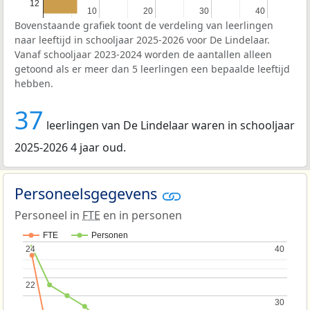
12
10
10
20
20
30
30
40
40
Bovenstaande grafiek toont de verdeling van leerlingen
naar leeftijd in schooljaar 2025-2026 voor De Lindelaar.
Vanaf schooljaar 2023-2024 worden de aantallen alleen
getoond als er meer dan 5 leerlingen een bepaalde leeftijd
hebben.
37
leerlingen van De Lindelaar waren in schooljaar
2025-2026 4 jaar oud.
Personeelsgegevens
Personeel in
FTE
en in personen
FTE
Personen
24
24
40
40
22
22
30
30