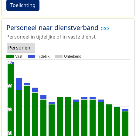
Toelichting
Personeel naar dienstverband
Personeel in tijdelijke of in vaste dienst
Personen
Vast
Tijdelijk
Onbekend
40
40
30
30
20
20
10
10