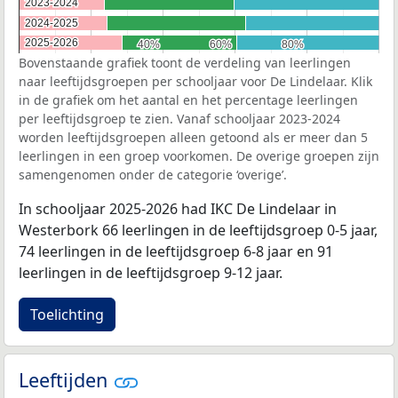
2023-2024
2023-2024
2024-2025
2024-2025
2025-2026
2025-2026
40%
40%
60%
60%
80%
80%
Bovenstaande grafiek toont de verdeling van leerlingen
naar leeftijdsgroepen per schooljaar voor De Lindelaar. Klik
in de grafiek om het aantal en het percentage leerlingen
per leeftijdsgroep te zien. Vanaf schooljaar 2023-2024
worden leeftijdsgroepen alleen getoond als er meer dan 5
leerlingen in een groep voorkomen. De overige groepen zijn
samengenomen onder de categorie ‘overige’.
In schooljaar 2025-2026 had IKC De Lindelaar in
Westerbork 66 leerlingen in de leeftijdsgroep 0-5 jaar,
74 leerlingen in de leeftijdsgroep 6-8 jaar en 91
leerlingen in de leeftijdsgroep 9-12 jaar.
Toelichting
Leeftijden