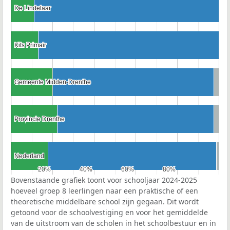
De Lindelaar
De Lindelaar
Kits Primair
Kits Primair
Gemeente Midden-Drenthe
Gemeente Midden-Drenthe
Provincie Drenthe
Provincie Drenthe
Nederland
Nederland
20%
20%
40%
40%
60%
60%
80%
80%
Bovenstaande grafiek toont voor schooljaar 2024-2025
hoeveel groep 8 leerlingen naar een praktische of een
theoretische middelbare school zijn gegaan. Dit wordt
getoond voor de schoolvestiging en voor het gemiddelde
van de uitstroom van de scholen in het schoolbestuur en in