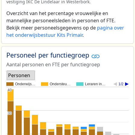
vestiging IKC De Lindelaar in Westerbork.
Overzicht van het percentage vrouwelijke en
mannelijke personeelsleden in personen of FTE.
Bekijk meer personeelsgegevens op de
pagina over
het onderwijsbestuur Kits Primair
.
Personeel per functiegroep
Aantal personen en FTE per functiegroep
Personen
Onderwijs…
Ondersteu…
Leraren in…
1/2
40
40
30
30