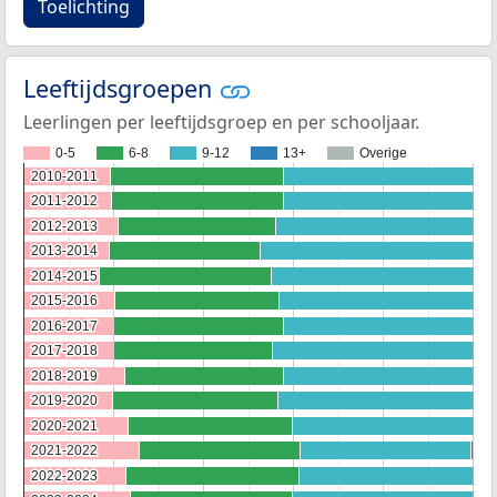
Toelichting
Leeftijdsgroepen
Leerlingen per leeftijdsgroep en per schooljaar.
0-5
6-8
9-12
13+
Overige
2010-2011
2010-2011
2011-2012
2011-2012
2012-2013
2012-2013
2013-2014
2013-2014
2014-2015
2014-2015
2015-2016
2015-2016
2016-2017
2016-2017
2017-2018
2017-2018
2018-2019
2018-2019
2019-2020
2019-2020
2020-2021
2020-2021
2021-2022
2021-2022
2022-2023
2022-2023