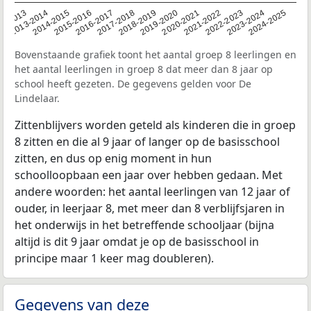
2014-2015
2020-2021
2013-2014
2019-2020
12-2013
2018-2019
2024-2025
2017-2018
2023-2024
2016-2017
2022-2023
2015-2016
2021-2022
Bovenstaande grafiek toont het aantal groep 8 leerlingen en
het aantal leerlingen in groep 8 dat meer dan 8 jaar op
school heeft gezeten. De gegevens gelden voor De
Lindelaar.
Zittenblijvers worden geteld als kinderen die in groep
8 zitten en die al 9 jaar of langer op de basisschool
zitten, en dus op enig moment in hun
schoolloopbaan een jaar over hebben gedaan. Met
andere woorden: het aantal leerlingen van 12 jaar of
ouder, in leerjaar 8, met meer dan 8 verblijfsjaren in
het onderwijs in het betreffende schooljaar (bijna
altijd is dit 9 jaar omdat je op de basisschool in
principe maar 1 keer mag doubleren).
Gegevens van deze