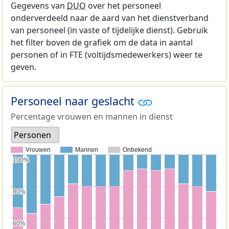
Gegevens van
DUO
over het personeel
onderverdeeld naar de aard van het dienstverband
van personeel (in vaste of tijdelijke dienst). Gebruik
het filter boven de grafiek om de data in aantal
personen of in FTE (voltijdsmedewerkers) weer te
geven.
Personeel naar geslacht
Percentage vrouwen en mannen in dienst
Personen
Vrouwen
Mannen
Onbekend
100%
100%
80%
80%
60%
60%