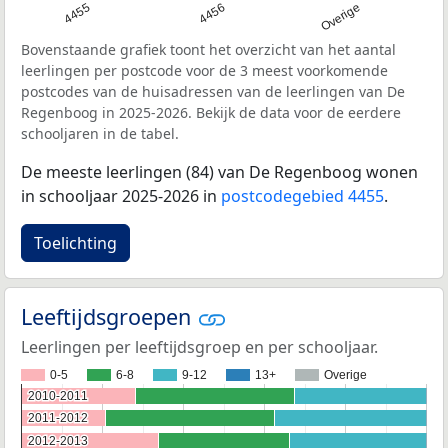
4455
4456
Overige
Bovenstaande grafiek toont het overzicht van het aantal
leerlingen per postcode voor de 3 meest voorkomende
postcodes van de huisadressen van de leerlingen van De
Regenboog in 2025-2026. Bekijk de data voor de eerdere
schooljaren in de tabel.
De meeste leerlingen (84) van De Regenboog wonen
in schooljaar 2025-2026 in
postcodegebied 4455
.
Toelichting
Leeftijdsgroepen
Leerlingen per leeftijdsgroep en per schooljaar.
0-5
6-8
9-12
13+
Overige
2010-2011
2010-2011
2011-2012
2011-2012
2012-2013
2012-2013