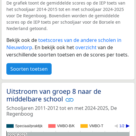
De grafiek toont de gemiddelde scores op de IEP toets van
het schooljaar 2014-2015 tot en met schooljaar 2024-2025
voor De Regenboog. Bovendien worden de gemiddelde
scores op de IEP toets per schooljaar voor de Borsele en
Nederland getoond.
Bekijk ook de
toetscores van de andere scholen in
Nieuwdorp
. En bekijk ook het
overzicht
van de
verschillende soorten toetsen en de scores per toets.
Soorten toetsen
Uitstroom van groep 8 naar de
middelbare school
Schooljaren 2011-2012 tot en met 2024-2025, De
Regenboog
Speciaal/praktijk
VMBO-B/K
VMBO-T
1/2
2024-2025
2024-2025