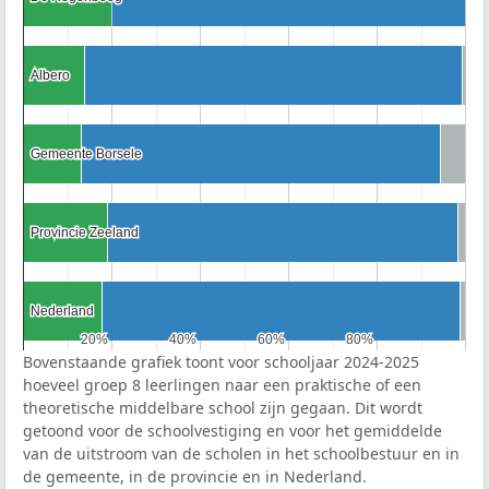
Albero
Albero
Gemeente Borsele
Gemeente Borsele
Provincie Zeeland
Provincie Zeeland
Nederland
Nederland
20%
20%
40%
40%
60%
60%
80%
80%
Bovenstaande grafiek toont voor schooljaar 2024-2025
hoeveel groep 8 leerlingen naar een praktische of een
theoretische middelbare school zijn gegaan. Dit wordt
getoond voor de schoolvestiging en voor het gemiddelde
van de uitstroom van de scholen in het schoolbestuur en in
de gemeente, in de provincie en in Nederland.