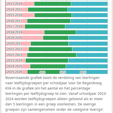
2013-2014
2013-2014
2014-2015
2014-2015
2015-2016
2015-2016
2016-2017
2016-2017
2017-2018
2017-2018
2018-2019
2018-2019
2019-2020
2019-2020
2020-2021
2020-2021
2021-2022
2021-2022
2022-2023
2022-2023
2023-2024
2023-2024
2024-2025
2024-2025
2025-2026
2025-2026
40%
40%
60%
60%
80%
80%
Bovenstaande grafiek toont de verdeling van leerlingen
naar leeftijdsgroepen per schooljaar voor De Regenboog.
Klik in de grafiek om het aantal en het percentage
leerlingen per leeftijdsgroep te zien. Vanaf schooljaar 2023-
2024 worden leeftijdsgroepen alleen getoond als er meer
dan 5 leerlingen in een groep voorkomen. De overige
groepen zijn samengenomen onder de categorie ‘overige’.