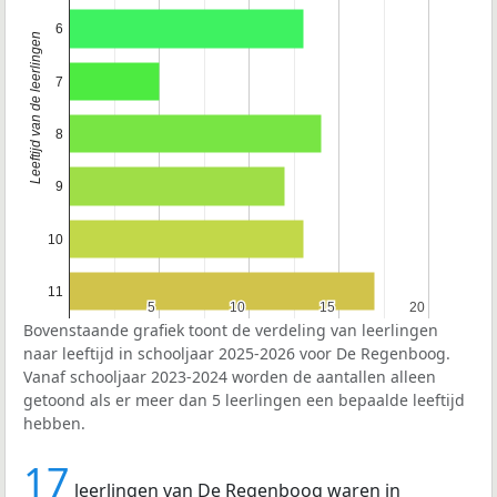
6
Leeftijd van de leerlingen
7
8
9
10
11
5
5
10
10
15
15
20
20
Bovenstaande grafiek toont de verdeling van leerlingen
naar leeftijd in schooljaar 2025-2026 voor De Regenboog.
Vanaf schooljaar 2023-2024 worden de aantallen alleen
getoond als er meer dan 5 leerlingen een bepaalde leeftijd
hebben.
17
leerlingen van De Regenboog waren in