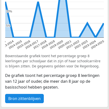
10%
10%
5%
5%
2013
2013-2014
2014-2015
2015-2016
2016-2017
2017-2018
2018-2019
2019-2020
2020-2021
2021-2022
2022-2023
2023-2024
2024-2025
Bovenstaande grafiek toont het percentage groep 8
leerlingen per schooljaar dat in zijn of haar schoolcarrière
is blijven zitten. De gegevens gelden voor De Regenboog.
De grafiek toont het percentage groep 8 leerlingen
van 12 jaar of ouder, die meer dan 8 jaar op de
basisschool hebben gezeten.
Bron zittenblijven