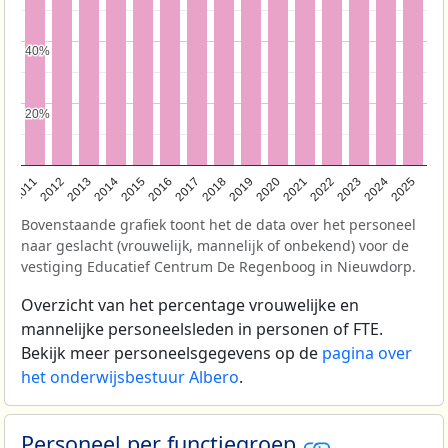
40%
40%
20%
20%
2011
2012
2013
2014
2015
2016
2017
2018
2019
2020
2021
2022
2023
2024
2025
Bovenstaande grafiek toont het de data over het personeel
naar geslacht (vrouwelijk, mannelijk of onbekend) voor de
vestiging Educatief Centrum De Regenboog in Nieuwdorp.
Overzicht van het percentage vrouwelijke en
mannelijke personeelsleden in personen of FTE.
Bekijk meer personeelsgegevens op de
pagina over
het onderwijsbestuur Albero
.
Personeel per functiegroep