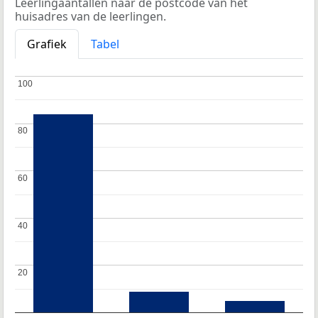
Leerlingaantallen naar de postcode van het
huisadres van de leerlingen.
Grafiek
Tabel
100
100
80
80
60
60
40
40
20
20