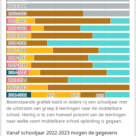
2023-2024
2023-2024
2022-2023
2022-2023
2021-2022
2021-2022
2020-2021
2020-2021
2019-2020
2019-2020
2018-2019
2018-2019
2017-2018
2017-2018
2016-2017
2016-2017
2015-2016
2015-2016
2014-2015
2014-2015
2013-2014
2013-2014
2012-2013
2012-2013
2011-2012
2011-2012
40%
40%
60%
60%
80%
80%
Bovenstaande grafiek toont in iedere rij een schooljaar met
de uitstroom van groep 8 leerlingen naar de middelbare
school. Hierbij is te zien hoeveel procent van de leerlingen
naar welke soort middelbare school opleiding is gegaan.
Vanaf schooljaar 2022-2023 mogen de gegevens