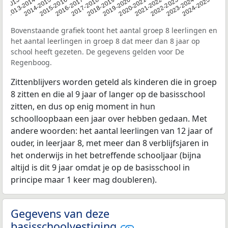
2014-2015
2020-2021
2013-2014
2019-2020
12-2013
2018-2019
2024-2025
2017-2018
2023-2024
2016-2017
2022-2023
2015-2016
2021-2022
Bovenstaande grafiek toont het aantal groep 8 leerlingen en
het aantal leerlingen in groep 8 dat meer dan 8 jaar op
school heeft gezeten. De gegevens gelden voor De
Regenboog.
Zittenblijvers worden geteld als kinderen die in groep
8 zitten en die al 9 jaar of langer op de basisschool
zitten, en dus op enig moment in hun
schoolloopbaan een jaar over hebben gedaan. Met
andere woorden: het aantal leerlingen van 12 jaar of
ouder, in leerjaar 8, met meer dan 8 verblijfsjaren in
het onderwijs in het betreffende schooljaar (bijna
altijd is dit 9 jaar omdat je op de basisschool in
principe maar 1 keer mag doubleren).
Gegevens van deze
basisschoolvestiging