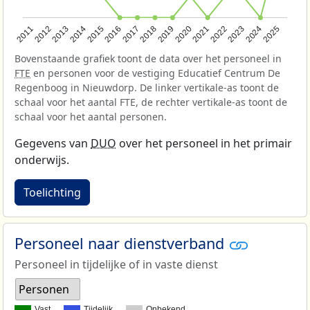
2013
2018
2023
2015
2020
2025
2012
2017
2022
2014
2019
2024
2011
2016
2021
Bovenstaande grafiek toont de data over het personeel in
FTE
en personen voor de vestiging Educatief Centrum De
Regenboog in Nieuwdorp. De linker vertikale-as toont de
schaal voor het aantal FTE, de rechter vertikale-as toont de
schaal voor het aantal personen.
Gegevens van
DUO
over het personeel in het primair
onderwijs.
Toelichting
Personeel naar dienstverband
Personeel in tijdelijke of in vaste dienst
Personen
Vast
Tijdelijk
Onbekend