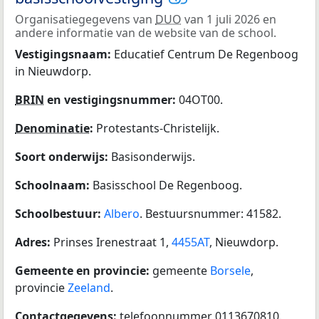
Organisatiegegevens van
DUO
van 1 juli 2026 en
andere informatie van de website van de school.
Vestigingsnaam:
Educatief Centrum De Regenboog
in Nieuwdorp.
BRIN
en vestigingsnummer:
04OT00.
Denominatie
:
Protestants-Christelijk.
Soort onderwijs:
Basisonderwijs.
Schoolnaam:
Basisschool De Regenboog.
Schoolbestuur:
Albero
. Bestuursnummer: 41582.
Adres:
Prinses Irenestraat 1,
4455AT
, Nieuwdorp.
Gemeente en provincie:
gemeente
Borsele
,
provincie
Zeeland
.
Contactgegevens:
telefoonnummer 0113670810.