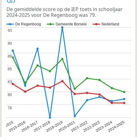
De gemiddelde score op de IEP toets in schooljaar
2024-2025 voor De Regenboog was 79.
De Regenboog
Gemeente Borsele
Nederland
93
93
90
90
88
88
85
85
83
83
80
80
78
78
14-2015
2015-2016
2016-2017
2017-2018
2018-2019
2020-2021
2021-2022
2022-2023
2023-2024
2024-2025