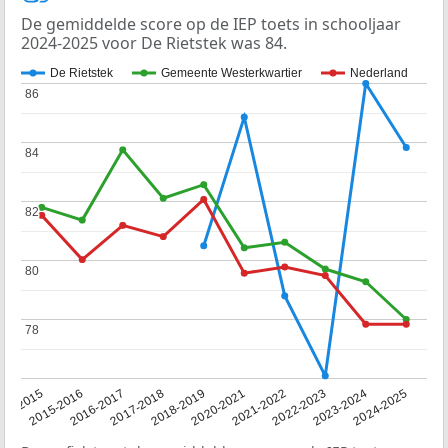
De gemiddelde score op de IEP toets in schooljaar
2024-2025 voor De Rietstek was 84.
De Rietstek
Gemeente Westerkwartier
Nederland
86
86
84
84
82
82
80
80
78
78
14-2015
2015-2016
2016-2017
2017-2018
2018-2019
2020-2021
2021-2022
2022-2023
2023-2024
2024-2025