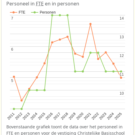
Personeel in
FTE
en in personen
FTE
Personen
7
7
14
14
13
13
6
6
12
12
11
11
5
5
10
10
2013
2018
2023
2015
2020
2025
2012
2017
2022
2014
2019
2024
2011
2016
2021
Bovenstaande grafiek toont de data over het personeel in
FTE
en personen voor de vestiging Christelijke Basisschool