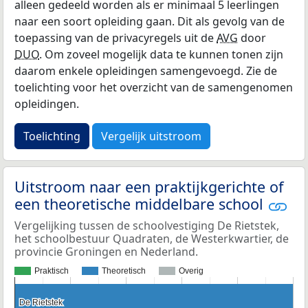
alleen gedeeld worden als er minimaal 5 leerlingen
naar een soort opleiding gaan. Dit als gevolg van de
toepassing van de privacyregels uit de
AVG
door
DUO
. Om zoveel mogelijk data te kunnen tonen zijn
daarom enkele opleidingen samengevoegd. Zie de
toelichting voor het overzicht van de samengenomen
opleidingen.
Toelichting
Vergelijk uitstroom
Uitstroom naar een praktijkgerichte of
een theoretische middelbare school
Vergelijking tussen de schoolvestiging De Rietstek,
het schoolbestuur Quadraten, de Westerkwartier, de
provincie Groningen en Nederland.
Praktisch
Theoretisch
Overig
De Rietstek
De Rietstek