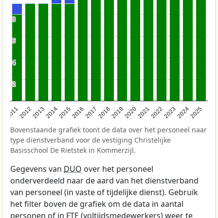
8
8
6
6
4
4
2
2
2011
2012
2013
2014
2015
2016
2017
2018
2019
2020
2021
2022
2023
2024
2025
Bovenstaande grafiek toont de data over het personeel naar
type dienstverband voor de vestiging Christelijke
Basisschool De Rietstek in Kommerzijl.
Gegevens van
DUO
over het personeel
onderverdeeld naar de aard van het dienstverband
van personeel (in vaste of tijdelijke dienst). Gebruik
het filter boven de grafiek om de data in aantal
personen of in FTE (voltijdsmedewerkers) weer te