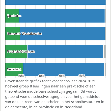
Quadraten
Quadraten
Gemeente Westerkwartier
Gemeente Westerkwartier
Provincie Groningen
Provincie Groningen
Nederland
Nederland
20%
20%
40%
40%
60%
60%
80%
80%
Bovenstaande grafiek toont voor schooljaar 2024-2025
hoeveel groep 8 leerlingen naar een praktische of een
theoretische middelbare school zijn gegaan. Dit wordt
getoond voor de schoolvestiging en voor het gemiddelde
van de uitstroom van de scholen in het schoolbestuur en in
de gemeente, in de provincie en in Nederland.