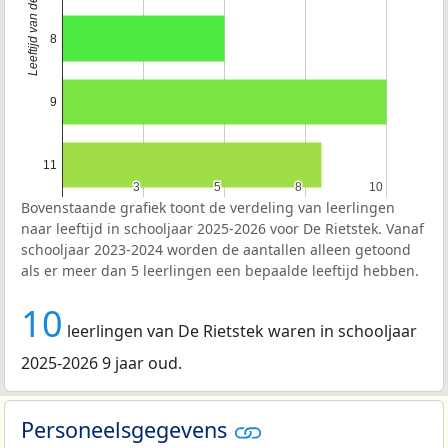
Leeftijd van de leerlingen
8
9
11
3
3
5
5
8
8
10
10
Bovenstaande grafiek toont de verdeling van leerlingen
naar leeftijd in schooljaar 2025-2026 voor De Rietstek. Vanaf
schooljaar 2023-2024 worden de aantallen alleen getoond
als er meer dan 5 leerlingen een bepaalde leeftijd hebben.
10
leerlingen van De Rietstek waren in schooljaar
2025-2026 9 jaar oud.
Personeelsgegevens