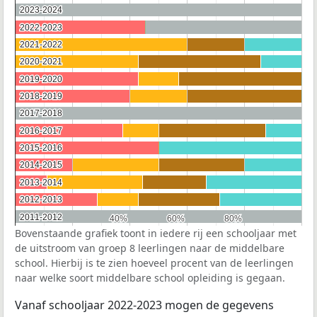
2023-2024
2023-2024
2022-2023
2022-2023
2021-2022
2021-2022
2020-2021
2020-2021
2019-2020
2019-2020
2018-2019
2018-2019
2017-2018
2017-2018
2016-2017
2016-2017
2015-2016
2015-2016
2014-2015
2014-2015
2013-2014
2013-2014
2012-2013
2012-2013
2011-2012
2011-2012
40%
40%
60%
60%
80%
80%
Bovenstaande grafiek toont in iedere rij een schooljaar met
de uitstroom van groep 8 leerlingen naar de middelbare
school. Hierbij is te zien hoeveel procent van de leerlingen
naar welke soort middelbare school opleiding is gegaan.
Vanaf schooljaar 2022-2023 mogen de gegevens