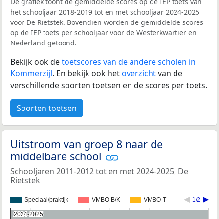
De grafiek toont de gemiddelde scores op de IEP toets van
het schooljaar 2018-2019 tot en met schooljaar 2024-2025
voor De Rietstek. Bovendien worden de gemiddelde scores
op de IEP toets per schooljaar voor de Westerkwartier en
Nederland getoond.
Bekijk ook de
toetscores van de andere scholen in
Kommerzijl
. En bekijk ook het
overzicht
van de
verschillende soorten toetsen en de scores per toets.
Soorten toetsen
Uitstroom van groep 8 naar de
middelbare school
Schooljaren 2011-2012 tot en met 2024-2025, De
Rietstek
Speciaal/praktijk
VMBO-B/K
VMBO-T
1/2
2024-2025
2024-2025