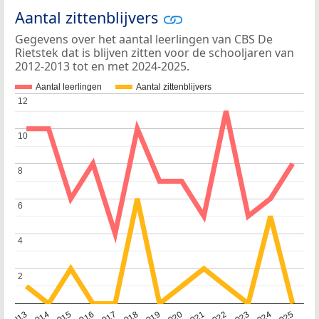
Aantal zittenblijvers
Gegevens over het aantal leerlingen van CBS De
Rietstek dat is blijven zitten voor de schooljaren van
2012-2013 tot en met 2024-2025.
Aantal leerlingen
Aantal zittenblijvers
12
12
10
10
8
8
6
6
4
4
2
2