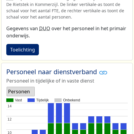
De Rietstek in Kommerzijl. De linker vertikale-as toont de
schaal voor het aantal FTE, de rechter vertikale-as toont de
schaal voor het aantal personen.
Gegevens van
DUO
over het personeel in het primair
onderwijs.
Toelichting
Personeel naar dienstverband
Personeel in tijdelijke of in vaste dienst
Personen
Vast
Tijdelijk
Onbekend
14
14
12
12
10
10