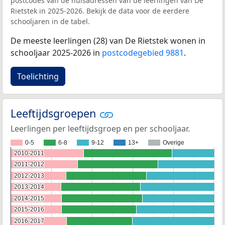
postcodes van de huisadressen van de leerlingen van De
Rietstek in 2025-2026. Bekijk de data voor de eerdere
schooljaren in de tabel.
De meeste leerlingen (28) van De Rietstek wonen in
schooljaar 2025-2026 in
postcodegebied 9881
.
Toelichting
Leeftijdsgroepen
Leerlingen per leeftijdsgroep en per schooljaar.
0-5
6-8
9-12
13+
Overige
2010-2011
2010-2011
2011-2012
2011-2012
2012-2013
2012-2013
2013-2014
2013-2014
2014-2015
2014-2015
2015-2016
2015-2016
2016-2017
2016-2017