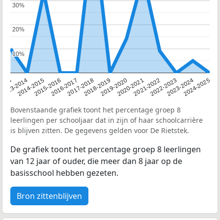
30%
30%
20%
20%
10%
10%
2013
2013-2014
2014-2015
2015-2016
2016-2017
2017-2018
2018-2019
2019-2020
2020-2021
2021-2022
2022-2023
2023-2024
2024-2025
Bovenstaande grafiek toont het percentage groep 8
leerlingen per schooljaar dat in zijn of haar schoolcarrière
is blijven zitten. De gegevens gelden voor De Rietstek.
De grafiek toont het percentage groep 8 leerlingen
van 12 jaar of ouder, die meer dan 8 jaar op de
basisschool hebben gezeten.
Bron zittenblijven