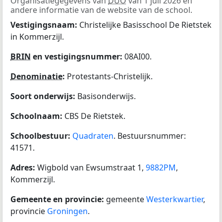
Organisatiegegevens van
DUO
van 1 juli 2026 en
andere informatie van de website van de school.
Vestigingsnaam:
Christelijke Basisschool De Rietstek
in Kommerzijl.
BRIN
en vestigingsnummer:
08AI00.
Denominatie
:
Protestants-Christelijk.
Soort onderwijs:
Basisonderwijs.
Schoolnaam:
CBS De Rietstek.
Schoolbestuur:
Quadraten
. Bestuursnummer:
41571.
Adres:
Wigbold van Ewsumstraat 1,
9882PM
,
Kommerzijl.
Gemeente en provincie:
gemeente
Westerkwartier
,
provincie
Groningen
.