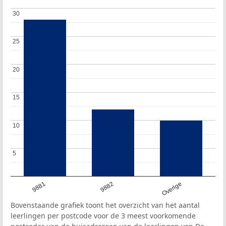
30
30
25
25
20
20
15
15
10
10
5
5
9881
9882
Overige
Bovenstaande grafiek toont het overzicht van het aantal
leerlingen per postcode voor de 3 meest voorkomende