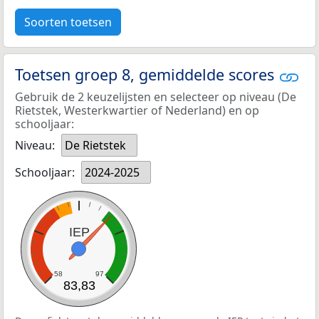
Soorten toetsen
Toetsen groep 8, gemiddelde scores
Gebruik de 2 keuzelijsten en selecteer op niveau (De
Rietstek, Westerkwartier of Nederland) en op
schooljaar:
Niveau:
De Rietstek
Schooljaar:
2024-2025
IEP
58
97
83,83