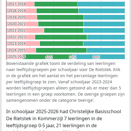
2017-2018
2017-2018
2018-2019
2018-2019
2019-2020
2019-2020
2020-2021
2020-2021
2021-2022
2021-2022
2022-2023
2022-2023
2023-2024
2023-2024
2024-2025
2024-2025
2025-2026
2025-2026
40%
40%
60%
60%
80%
80%
Bovenstaande grafiek toont de verdeling van leerlingen
naar leeftijdsgroepen per schooljaar voor De Rietstek. Klik
in de grafiek om het aantal en het percentage leerlingen
per leeftijdsgroep te zien. Vanaf schooljaar 2023-2024
worden leeftijdsgroepen alleen getoond als er meer dan 5
leerlingen in een groep voorkomen. De overige groepen zijn
samengenomen onder de categorie ‘overige’.
In schooljaar 2025-2026 had Christelijke Basisschool
De Rietstek in Kommerzijl 7 leerlingen in de
leeftijdsgroep 0-5 jaar, 21 leerlingen in de