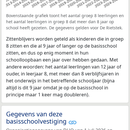
2014-2015
2013-2014
2020-2021
12-2013
2019-2020
2018-2019
2017-2018
2024-2025
2016-2017
2023-2024
2022-2023
2015-2016
2021-2022
Bovenstaande grafiek toont het aantal groep 8 leerlingen en
het aantal leerlingen in groep 8 dat meer dan 8 jaar op
school heeft gezeten. De gegevens gelden voor De Rietstek.
Zittenblijvers worden geteld als kinderen die in groep
8 zitten en die al 9 jaar of langer op de basisschool
zitten, en dus op enig moment in hun
schoolloopbaan een jaar over hebben gedaan. Met
andere woorden: het aantal leerlingen van 12 jaar of
ouder, in leerjaar 8, met meer dan 8 verblijfsjaren in
het onderwijs in het betreffende schooljaar (bijna
altijd is dit 9 jaar omdat je op de basisschool in
principe maar 1 keer mag doubleren).
Gegevens van deze
basisschoolvestiging