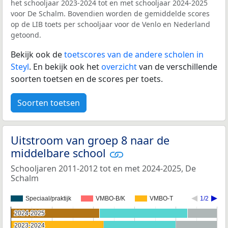
het schooljaar 2023-2024 tot en met schooljaar 2024-2025
voor De Schalm. Bovendien worden de gemiddelde scores
op de LIB toets per schooljaar voor de Venlo en Nederland
getoond.
Bekijk ook de
toetscores van de andere scholen in
Steyl
. En bekijk ook het
overzicht
van de verschillende
soorten toetsen en de scores per toets.
Soorten toetsen
Uitstroom van groep 8 naar de
middelbare school
Schooljaren 2011-2012 tot en met 2024-2025, De
Schalm
Speciaal/praktijk
VMBO-B/K
VMBO-T
1/2
2024-2025
2024-2025
2023-2024
2023-2024