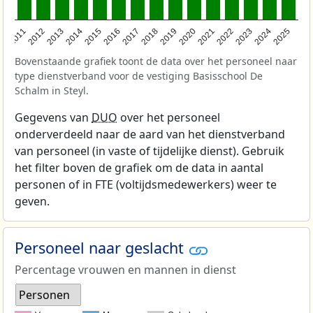
2011
2012
2013
2014
2015
2016
2017
2018
2019
2020
2021
2022
2023
2024
2025
Bovenstaande grafiek toont de data over het personeel naar
type dienstverband voor de vestiging Basisschool De
Schalm in Steyl.
Gegevens van
DUO
over het personeel
onderverdeeld naar de aard van het dienstverband
van personeel (in vaste of tijdelijke dienst). Gebruik
het filter boven de grafiek om de data in aantal
personen of in FTE (voltijdsmedewerkers) weer te
geven.
Personeel naar geslacht
Percentage vrouwen en mannen in dienst
Personen