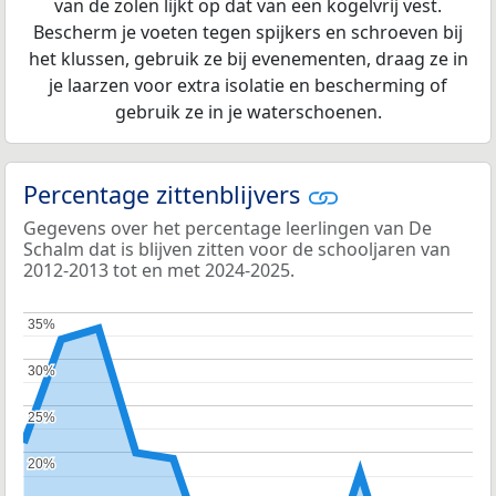
van de zolen lijkt op dat van een kogelvrij vest.
Bescherm je voeten tegen spijkers en schroeven bij
het klussen, gebruik ze bij evenementen, draag ze in
je laarzen voor extra isolatie en bescherming of
gebruik ze in je waterschoenen.
Percentage zittenblijvers
Gegevens over het percentage leerlingen van De
Schalm dat is blijven zitten voor de schooljaren van
2012-2013 tot en met 2024-2025.
35%
35%
30%
30%
25%
25%
20%
20%