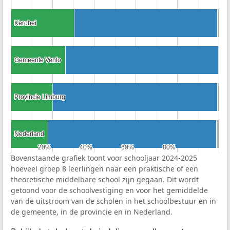
Kerobei
Kerobei
Gemeente Venlo
Gemeente Venlo
Provincie Limburg
Provincie Limburg
Nederland
Nederland
20%
20%
40%
40%
60%
60%
80%
80%
Bovenstaande grafiek toont voor schooljaar 2024-2025
hoeveel groep 8 leerlingen naar een praktische of een
theoretische middelbare school zijn gegaan. Dit wordt
getoond voor de schoolvestiging en voor het gemiddelde
van de uitstroom van de scholen in het schoolbestuur en in
de gemeente, in de provincie en in Nederland.