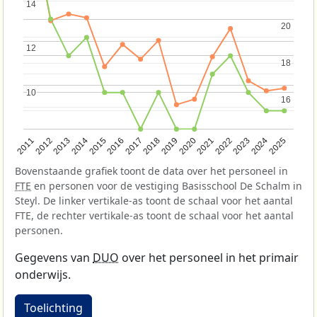
14
14
20
20
12
12
18
18
10
10
16
16
2013
2018
2023
2015
2020
2025
2012
2017
2022
2014
2019
2024
2011
2016
2021
Bovenstaande grafiek toont de data over het personeel in
FTE
en personen voor de vestiging Basisschool De Schalm in
Steyl. De linker vertikale-as toont de schaal voor het aantal
FTE, de rechter vertikale-as toont de schaal voor het aantal
personen.
Gegevens van
DUO
over het personeel in het primair
onderwijs.
Toelichting