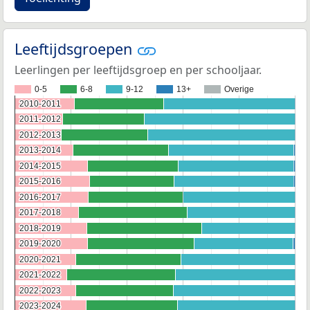
Leeftijdsgroepen
Leerlingen per leeftijdsgroep en per schooljaar.
0-5
6-8
9-12
13+
Overige
2010-2011
2010-2011
2011-2012
2011-2012
2012-2013
2012-2013
2013-2014
2013-2014
2014-2015
2014-2015
2015-2016
2015-2016
2016-2017
2016-2017
2017-2018
2017-2018
2018-2019
2018-2019
2019-2020
2019-2020
2020-2021
2020-2021
2021-2022
2021-2022
2022-2023
2022-2023
2023-2024
2023-2024