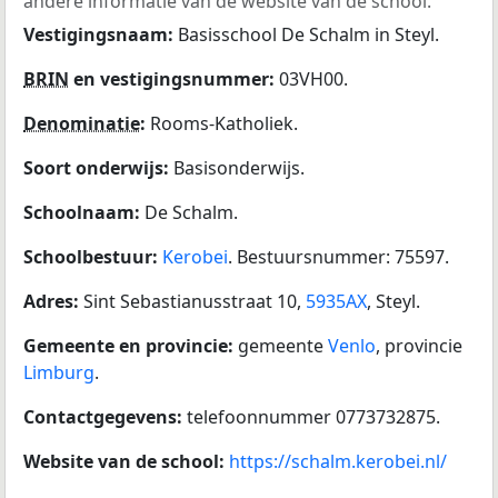
andere informatie van de website van de school.
Vestigingsnaam:
Basisschool De Schalm in Steyl.
BRIN
en vestigingsnummer:
03VH00.
Denominatie
:
Rooms-Katholiek.
Soort onderwijs:
Basisonderwijs.
Schoolnaam:
De Schalm.
Schoolbestuur:
Kerobei
. Bestuursnummer: 75597.
Adres:
Sint Sebastianusstraat 10,
5935AX
, Steyl.
Gemeente en provincie:
gemeente
Venlo
, provincie
Limburg
.
Contactgegevens:
telefoonnummer 0773732875.
Website van de school:
https://schalm.kerobei.nl/