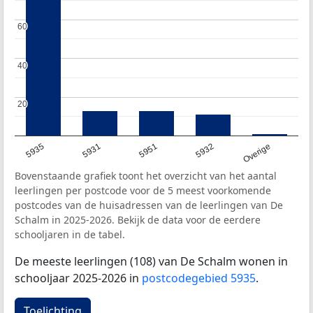
60
60
40
40
20
20
5935
5931
5951
5932
Overige
Bovenstaande grafiek toont het overzicht van het aantal
leerlingen per postcode voor de 5 meest voorkomende
postcodes van de huisadressen van de leerlingen van De
Schalm in 2025-2026. Bekijk de data voor de eerdere
schooljaren in de tabel.
De meeste leerlingen (108) van De Schalm wonen in
schooljaar 2025-2026 in
postcodegebied 5935
.
Toelichting