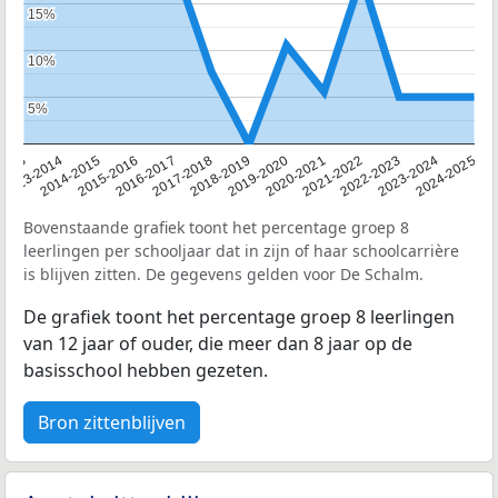
15%
15%
10%
10%
5%
5%
2013
2013-2014
2014-2015
2015-2016
2016-2017
2017-2018
2018-2019
2019-2020
2020-2021
2021-2022
2022-2023
2023-2024
2024-2025
Bovenstaande grafiek toont het percentage groep 8
leerlingen per schooljaar dat in zijn of haar schoolcarrière
is blijven zitten. De gegevens gelden voor De Schalm.
De grafiek toont het percentage groep 8 leerlingen
van 12 jaar of ouder, die meer dan 8 jaar op de
basisschool hebben gezeten.
Bron zittenblijven