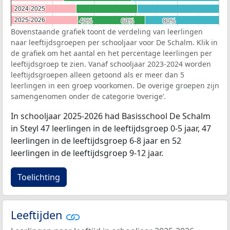
2024-2025
2024-2025
2025-2026
2025-2026
40%
40%
60%
60%
80%
80%
Bovenstaande grafiek toont de verdeling van leerlingen
naar leeftijdsgroepen per schooljaar voor De Schalm. Klik in
de grafiek om het aantal en het percentage leerlingen per
leeftijdsgroep te zien. Vanaf schooljaar 2023-2024 worden
leeftijdsgroepen alleen getoond als er meer dan 5
leerlingen in een groep voorkomen. De overige groepen zijn
samengenomen onder de categorie ‘overige’.
In schooljaar 2025-2026 had Basisschool De Schalm
in Steyl 47 leerlingen in de leeftijdsgroep 0-5 jaar, 47
leerlingen in de leeftijdsgroep 6-8 jaar en 52
leerlingen in de leeftijdsgroep 9-12 jaar.
Toelichting
Leeftijden