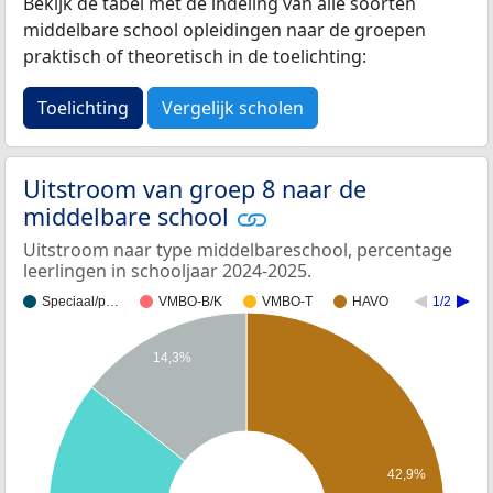
Bekijk de tabel met de indeling van alle soorten
middelbare school opleidingen naar de groepen
praktisch of theoretisch in de toelichting:
Toelichting
Vergelijk scholen
Uitstroom van groep 8 naar de
middelbare school
Uitstroom naar type middelbareschool, percentage
leerlingen in schooljaar 2024-2025.
Speciaal/p…
VMBO-B/K
VMBO-T
HAVO
1/2
14,3%
42,9%