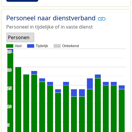
Personeel naar dienstverband
Personeel in tijdelijke of in vaste dienst
Personen
Vast
Tijdelijk
Onbekend
25
25
20
20
15
15
10
10
5
5