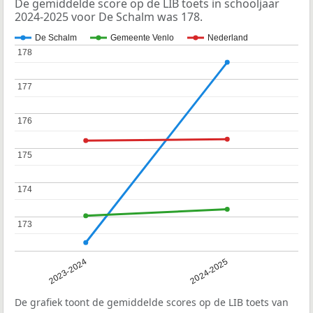
De gemiddelde score op de LIB toets in schooljaar
2024-2025 voor De Schalm was 178.
De Schalm
Gemeente Venlo
Nederland
178
178
177
177
176
176
175
175
174
174
173
173
2023-2024
2024-2025
De grafiek toont de gemiddelde scores op de LIB toets van