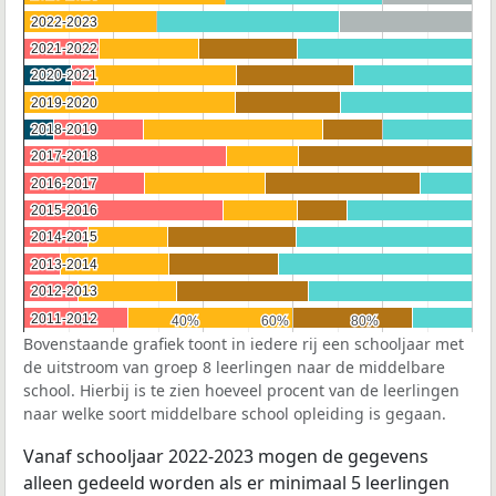
2022-2023
2022-2023
2021-2022
2021-2022
2020-2021
2020-2021
2019-2020
2019-2020
2018-2019
2018-2019
2017-2018
2017-2018
2016-2017
2016-2017
2015-2016
2015-2016
2014-2015
2014-2015
2013-2014
2013-2014
2012-2013
2012-2013
2011-2012
2011-2012
40%
40%
60%
60%
80%
80%
Bovenstaande grafiek toont in iedere rij een schooljaar met
de uitstroom van groep 8 leerlingen naar de middelbare
school. Hierbij is te zien hoeveel procent van de leerlingen
naar welke soort middelbare school opleiding is gegaan.
Vanaf schooljaar 2022-2023 mogen de gegevens
alleen gedeeld worden als er minimaal 5 leerlingen