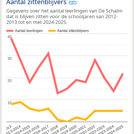
Aantal zittenblijvers
Gegevens over het aantal leerlingen van De Schalm
dat is blijven zitten voor de schooljaren van 2012-
2013 tot en met 2024-2025.
Aantal leerlingen
Aantal zittenblijvers
40
40
30
30
20
20
10
10
2014-2015
2013-2014
2020-2021
12-2013
2019-2020
2018-2019
2017-2018
2024-2025
2016-2017
2023-2024
2022-2023
2015-2016
2021-2022