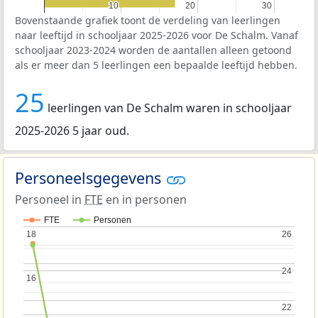
10
10
20
20
30
30
Bovenstaande grafiek toont de verdeling van leerlingen
naar leeftijd in schooljaar 2025-2026 voor De Schalm. Vanaf
schooljaar 2023-2024 worden de aantallen alleen getoond
als er meer dan 5 leerlingen een bepaalde leeftijd hebben.
25
leerlingen van De Schalm waren in schooljaar
2025-2026 5 jaar oud.
Personeelsgegevens
Personeel in
FTE
en in personen
FTE
Personen
18
18
26
26
24
24
16
16
22
22