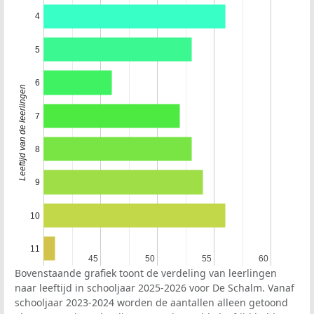
4
5
6
Leeftijd van de leerlingen
7
8
9
10
11
45
45
50
50
55
55
60
60
Bovenstaande grafiek toont de verdeling van leerlingen
naar leeftijd in schooljaar 2025-2026 voor De Schalm. Vanaf
schooljaar 2023-2024 worden de aantallen alleen getoond