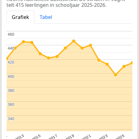
telt 415 leerlingen in schooljaar 2025-2026.
Grafiek
Tabel
460
460
440
440
420
420
400
400
380
380
360
360
340
340