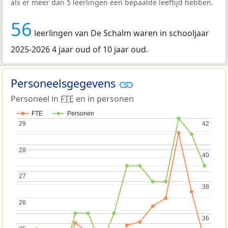
als er meer dan 5 leerlingen een bepaalde leeftijd hebben.
56
leerlingen van De Schalm waren in schooljaar
2025-2026 4 jaar oud of 10 jaar oud.
Personeelsgegevens
Personeel in
FTE
en in personen
FTE
Personen
29
29
42
42
28
28
40
40
27
27
38
38
26
26
36
36