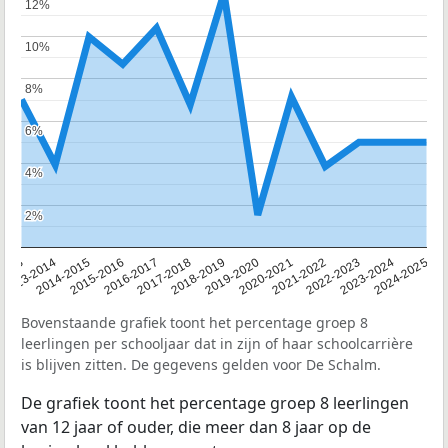
12%
12%
10%
10%
8%
8%
6%
6%
4%
4%
2%
2%
2013
2013-2014
2014-2015
2015-2016
2016-2017
2017-2018
2018-2019
2019-2020
2020-2021
2021-2022
2022-2023
2023-2024
2024-2025
Bovenstaande grafiek toont het percentage groep 8
leerlingen per schooljaar dat in zijn of haar schoolcarrière
is blijven zitten. De gegevens gelden voor De Schalm.
De grafiek toont het percentage groep 8 leerlingen
van 12 jaar of ouder, die meer dan 8 jaar op de