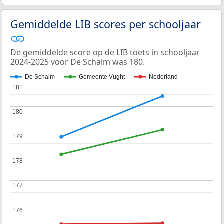
Gemiddelde LIB scores per schooljaar
De gemiddelde score op de LIB toets in schooljaar
2024-2025 voor De Schalm was 180.
De Schalm
Gemeente Vught
Nederland
181
181
180
180
179
179
178
178
177
177
176
176