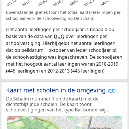
2011
2012-2013
2014-2015
2016-2017
2018-2019
2020-2021
2022-2023
2024-2025
Bovenstaande grafiek toont het totaal aantal leerlingen per
schooljaar voor de schoolvestiging De Schalm.
Het aantal leerlingen per schooljaar is bepaald op
basis van de data van
DUO
over leerlingen per
schoolvestiging. Hierbij geldt het aantal leerlingen
dat op peildatum 1 oktober van ieder schooljaar bij
de schoolvestiging was ingeschreven. De schooljaren
met het hoogste aantal leerlingen waren 2018-2019
(446 leerlingen) en 2012-2013 (445 leerlingen).
Kaart met scholen in de omgeving
De Schalm (nummer 1 op de kaart) met de
dichtstbijzijnde scholen. De kaart toont
schoolvestigingen van het type Basisonderwijs.