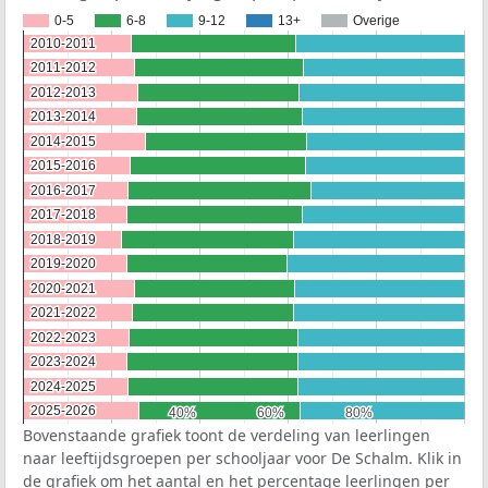
0-5
6-8
9-12
13+
Overige
2010-2011
2010-2011
2011-2012
2011-2012
2012-2013
2012-2013
2013-2014
2013-2014
2014-2015
2014-2015
2015-2016
2015-2016
2016-2017
2016-2017
2017-2018
2017-2018
2018-2019
2018-2019
2019-2020
2019-2020
2020-2021
2020-2021
2021-2022
2021-2022
2022-2023
2022-2023
2023-2024
2023-2024
2024-2025
2024-2025
2025-2026
2025-2026
40%
40%
60%
60%
80%
80%
Bovenstaande grafiek toont de verdeling van leerlingen
naar leeftijdsgroepen per schooljaar voor De Schalm. Klik in
de grafiek om het aantal en het percentage leerlingen per