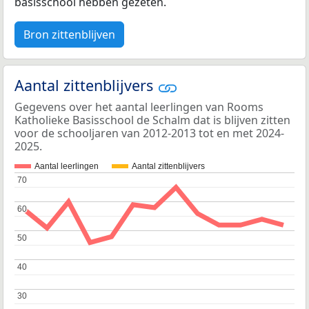
basisschool hebben gezeten.
Bron zittenblijven
Aantal zittenblijvers
Gegevens over het aantal leerlingen van Rooms
Katholieke Basisschool de Schalm dat is blijven zitten
voor de schooljaren van 2012-2013 tot en met 2024-
2025.
Aantal leerlingen
Aantal zittenblijvers
70
70
60
60
50
50
40
40
30
30