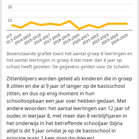
20
20
10
10
2014-2015
2013-2014
2020-2021
12-2013
2019-2020
2018-2019
2017-2018
2024-2025
2016-2017
2023-2024
2022-2023
2015-2016
2021-2022
Bovenstaande grafiek toont het aantal groep 8 leerlingen en
het aantal leerlingen in groep 8 dat meer dan 8 jaar op
school heeft gezeten. De gegevens gelden voor De Schalm.
Zittenblijvers worden geteld als kinderen die in groep
8 zitten en die al 9 jaar of langer op de basisschool
zitten, en dus op enig moment in hun
schoolloopbaan een jaar over hebben gedaan. Met
andere woorden: het aantal leerlingen van 12 jaar of
ouder, in leerjaar 8, met meer dan 8 verblijfsjaren in
het onderwijs in het betreffende schooljaar (bijna
altijd is dit 9 jaar omdat je op de basisschool in
principe maar 1 keer mag doubleren).