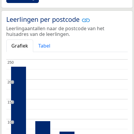
Leerlingen per postcode
Leerlingaantallen naar de postcode van het
huisadres van de leerlingen.
Grafiek
Tabel
250
250
200
200
150
150
100
100