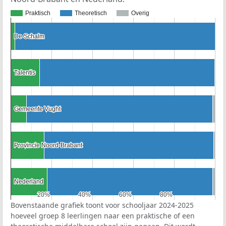
Praktisch
Theoretisch
Overig
De Schalm
De Schalm
Talentis
Talentis
Gemeente Vught
Gemeente Vught
Provincie Noord-Brabant
Provincie Noord-Brabant
Nederland
Nederland
20%
20%
40%
40%
60%
60%
80%
80%
Bovenstaande grafiek toont voor schooljaar 2024-2025
hoeveel groep 8 leerlingen naar een praktische of een