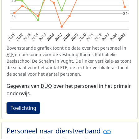
25
25
34
34
24
24
2013
2018
2023
2015
2020
2025
2012
2017
2022
2014
2019
2024
2011
2016
2021
Bovenstaande grafiek toont de data over het personeel in
FTE
en personen voor de vestiging Rooms Katholieke
Basisschool De Schalm in Vught. De linker vertikale-as toont
de schaal voor het aantal FTE, de rechter vertikale-as toont
de schaal voor het aantal personen.
Gegevens van
DUO
over het personeel in het primair
onderwijs.
Toelichting
Personeel naar dienstverband