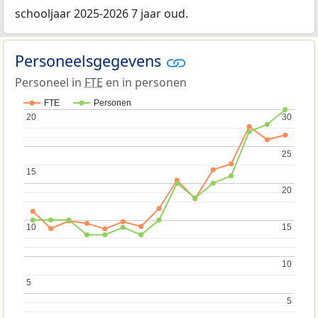
schooljaar 2025-2026 7 jaar oud.
Personeelsgegevens
Personeel in
FTE
en in personen
FTE
Personen
20
20
30
30
25
25
15
15
20
20
10
10
15
15
10
10
5
5
5
5