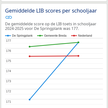
Gemiddelde LIB scores per schooljaar
De gemiddelde score op de LIB toets in schooljaar
2024-2025 voor De Springplank was 177.
De Springplank
Gemeente Breda
Nederland
177
177
176
176
175
175
174
174
173
173
172
172
171
171