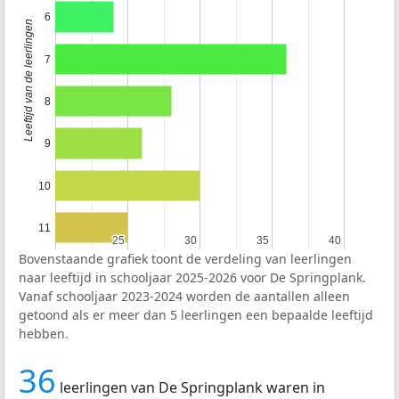
6
Leeftijd van de leerlingen
7
8
9
10
11
25
25
30
30
35
35
40
40
Bovenstaande grafiek toont de verdeling van leerlingen
naar leeftijd in schooljaar 2025-2026 voor De Springplank.
Vanaf schooljaar 2023-2024 worden de aantallen alleen
getoond als er meer dan 5 leerlingen een bepaalde leeftijd
hebben.
36
leerlingen van De Springplank waren in