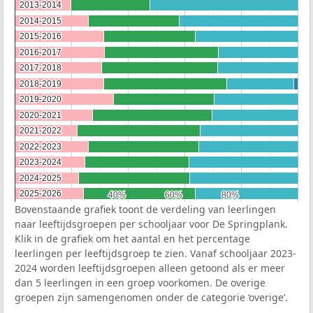
2013-2014
2013-2014
2014-2015
2014-2015
2015-2016
2015-2016
2016-2017
2016-2017
2017-2018
2017-2018
2018-2019
2018-2019
2019-2020
2019-2020
2020-2021
2020-2021
2021-2022
2021-2022
2022-2023
2022-2023
2023-2024
2023-2024
2024-2025
2024-2025
2025-2026
2025-2026
40%
40%
60%
60%
80%
80%
Bovenstaande grafiek toont de verdeling van leerlingen
naar leeftijdsgroepen per schooljaar voor De Springplank.
Klik in de grafiek om het aantal en het percentage
leerlingen per leeftijdsgroep te zien. Vanaf schooljaar 2023-
2024 worden leeftijdsgroepen alleen getoond als er meer
dan 5 leerlingen in een groep voorkomen. De overige
groepen zijn samengenomen onder de categorie ‘overige’.