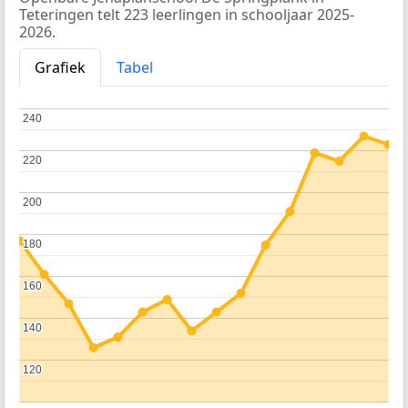
Teteringen telt 223 leerlingen in schooljaar 2025-
2026.
Grafiek
Tabel
240
240
220
220
200
200
180
180
160
160
140
140
120
120