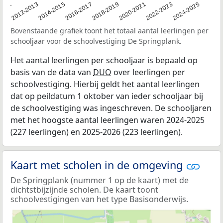
2011
2012-2013
2014-2015
2016-2017
2018-2019
2020-2021
2022-2023
2024-2025
Bovenstaande grafiek toont het totaal aantal leerlingen per
schooljaar voor de schoolvestiging De Springplank.
Het aantal leerlingen per schooljaar is bepaald op
basis van de data van
DUO
over leerlingen per
schoolvestiging. Hierbij geldt het aantal leerlingen
dat op peildatum 1 oktober van ieder schooljaar bij
de schoolvestiging was ingeschreven. De schooljaren
met het hoogste aantal leerlingen waren 2024-2025
(227 leerlingen) en 2025-2026 (223 leerlingen).
Kaart met scholen in de omgeving
De Springplank (nummer 1 op de kaart) met de
dichtstbijzijnde scholen. De kaart toont
schoolvestigingen van het type Basisonderwijs.