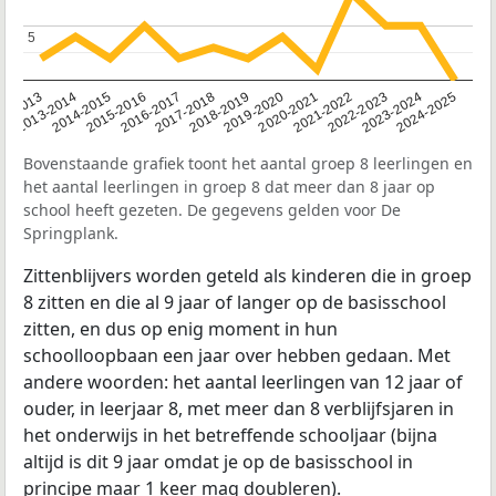
5
5
2014-2015
2013-2014
2020-2021
12-2013
2019-2020
2018-2019
2017-2018
2024-2025
2016-2017
2023-2024
2022-2023
2015-2016
2021-2022
Bovenstaande grafiek toont het aantal groep 8 leerlingen en
het aantal leerlingen in groep 8 dat meer dan 8 jaar op
school heeft gezeten. De gegevens gelden voor De
Springplank.
Zittenblijvers worden geteld als kinderen die in groep
8 zitten en die al 9 jaar of langer op de basisschool
zitten, en dus op enig moment in hun
schoolloopbaan een jaar over hebben gedaan. Met
andere woorden: het aantal leerlingen van 12 jaar of
ouder, in leerjaar 8, met meer dan 8 verblijfsjaren in
het onderwijs in het betreffende schooljaar (bijna
altijd is dit 9 jaar omdat je op de basisschool in
principe maar 1 keer mag doubleren).