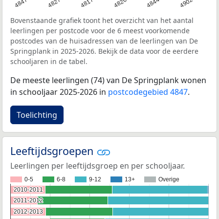
4847
4827
4817
4826
4844
4902
Bovenstaande grafiek toont het overzicht van het aantal
leerlingen per postcode voor de 6 meest voorkomende
postcodes van de huisadressen van de leerlingen van De
Springplank in 2025-2026. Bekijk de data voor de eerdere
schooljaren in de tabel.
De meeste leerlingen (74) van De Springplank wonen
in schooljaar 2025-2026 in
postcodegebied 4847
.
Toelichting
Leeftijdsgroepen
Leerlingen per leeftijdsgroep en per schooljaar.
0-5
6-8
9-12
13+
Overige
2010-2011
2010-2011
2011-2012
2011-2012
2012-2013
2012-2013