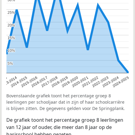
25%
25%
20%
20%
15%
15%
10%
10%
5%
5%
2013
2013-2014
2014-2015
2015-2016
2016-2017
2017-2018
2018-2019
2019-2020
2020-2021
2021-2022
2022-2023
2023-2024
2024-2025
Bovenstaande grafiek toont het percentage groep 8
leerlingen per schooljaar dat in zijn of haar schoolcarrière
is blijven zitten. De gegevens gelden voor De Springplank.
De grafiek toont het percentage groep 8 leerlingen
van 12 jaar of ouder, die meer dan 8 jaar op de
basisschool hebben gezeten.