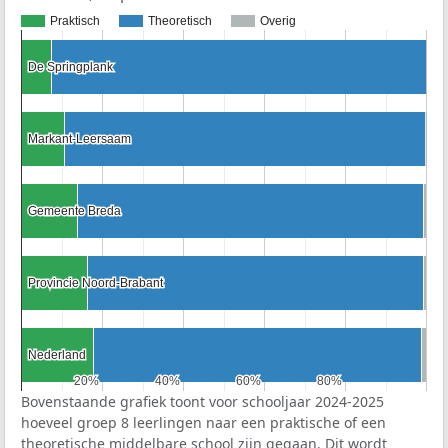
Praktisch
Theoretisch
Overig
De Springplank
De Springplank
Markant-Leersaam
Markant-Leersaam
Gemeente Breda
Gemeente Breda
Provincie Noord-Brabant
Provincie Noord-Brabant
Nederland
Nederland
20%
20%
40%
40%
60%
60%
80%
80%
Bovenstaande grafiek toont voor schooljaar 2024-2025
hoeveel groep 8 leerlingen naar een praktische of een
theoretische middelbare school zijn gegaan. Dit wordt