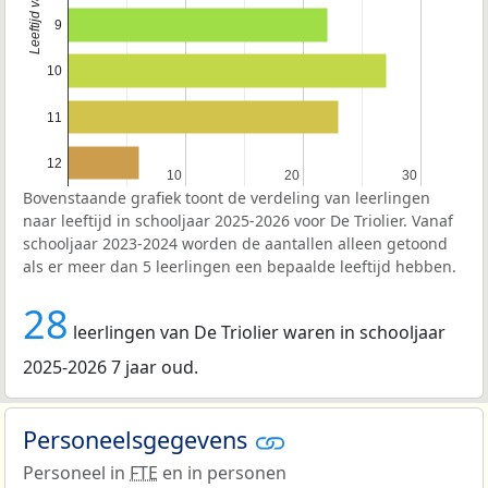
9
10
11
12
10
10
20
20
30
30
Bovenstaande grafiek toont de verdeling van leerlingen
naar leeftijd in schooljaar 2025-2026 voor De Triolier. Vanaf
schooljaar 2023-2024 worden de aantallen alleen getoond
als er meer dan 5 leerlingen een bepaalde leeftijd hebben.
28
leerlingen van De Triolier waren in schooljaar
2025-2026 7 jaar oud.
Personeelsgegevens
Personeel in
FTE
en in personen