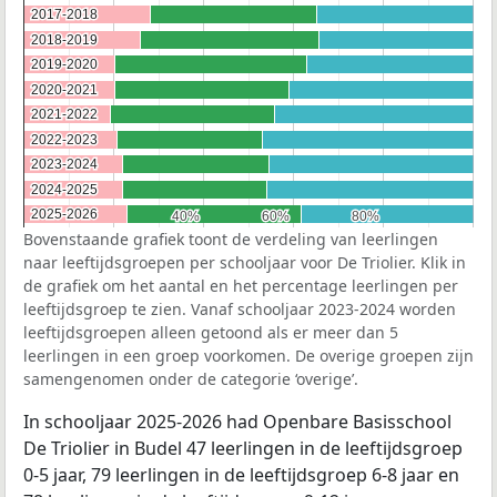
2017-2018
2017-2018
2018-2019
2018-2019
2019-2020
2019-2020
2020-2021
2020-2021
2021-2022
2021-2022
2022-2023
2022-2023
2023-2024
2023-2024
2024-2025
2024-2025
2025-2026
2025-2026
40%
40%
60%
60%
80%
80%
Bovenstaande grafiek toont de verdeling van leerlingen
naar leeftijdsgroepen per schooljaar voor De Triolier. Klik in
de grafiek om het aantal en het percentage leerlingen per
leeftijdsgroep te zien. Vanaf schooljaar 2023-2024 worden
leeftijdsgroepen alleen getoond als er meer dan 5
leerlingen in een groep voorkomen. De overige groepen zijn
samengenomen onder de categorie ‘overige’.
In schooljaar 2025-2026 had Openbare Basisschool
De Triolier in Budel 47 leerlingen in de leeftijdsgroep
0-5 jaar, 79 leerlingen in de leeftijdsgroep 6-8 jaar en