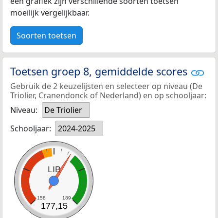
een grafiek zijn verschillende soorten toetsen
moeilijk vergelijkbaar.
Soorten toetsen
Toetsen groep 8, gemiddelde scores
Gebruik de 2 keuzelijsten en selecteer op niveau (De
Triolier, Cranendonck of Nederland) en op schooljaar:
Niveau:
De Triolier
Schooljaar:
2024-2025
LIB
158
189
177,15