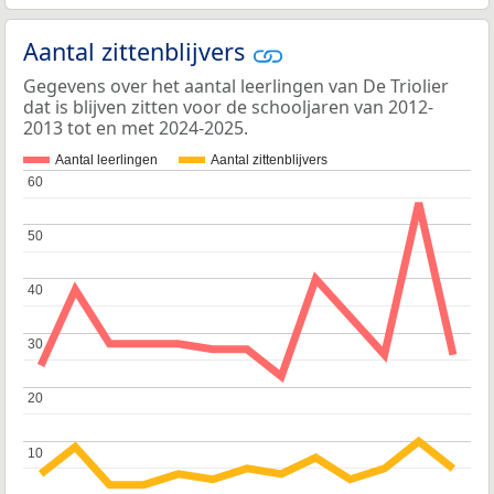
Aantal zittenblijvers
Gegevens over het aantal leerlingen van De Triolier
dat is blijven zitten voor de schooljaren van 2012-
2013 tot en met 2024-2025.
Aantal leerlingen
Aantal zittenblijvers
60
60
50
50
40
40
30
30
20
20
10
10