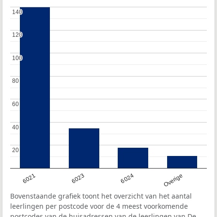
140
140
120
120
100
100
80
80
60
60
40
40
20
20
6021
6023
6024
Overige
Bovenstaande grafiek toont het overzicht van het aantal
leerlingen per postcode voor de 4 meest voorkomende
postcodes van de huisadressen van de leerlingen van De