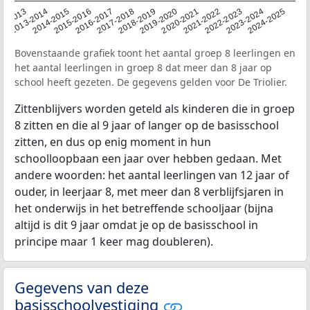
2014-2015
2013-2014
2020-2021
12-2013
2019-2020
2018-2019
2017-2018
2024-2025
2016-2017
2023-2024
2022-2023
2015-2016
2021-2022
Bovenstaande grafiek toont het aantal groep 8 leerlingen en
het aantal leerlingen in groep 8 dat meer dan 8 jaar op
school heeft gezeten. De gegevens gelden voor De Triolier.
Zittenblijvers worden geteld als kinderen die in groep
8 zitten en die al 9 jaar of langer op de basisschool
zitten, en dus op enig moment in hun
schoolloopbaan een jaar over hebben gedaan. Met
andere woorden: het aantal leerlingen van 12 jaar of
ouder, in leerjaar 8, met meer dan 8 verblijfsjaren in
het onderwijs in het betreffende schooljaar (bijna
altijd is dit 9 jaar omdat je op de basisschool in
principe maar 1 keer mag doubleren).
Gegevens van deze
basisschoolvestiging