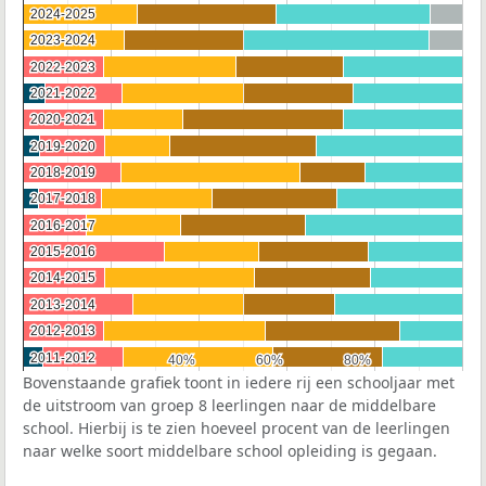
2024-2025
2024-2025
2023-2024
2023-2024
2022-2023
2022-2023
2021-2022
2021-2022
2020-2021
2020-2021
2019-2020
2019-2020
2018-2019
2018-2019
2017-2018
2017-2018
2016-2017
2016-2017
2015-2016
2015-2016
2014-2015
2014-2015
2013-2014
2013-2014
2012-2013
2012-2013
2011-2012
2011-2012
40%
40%
60%
60%
80%
80%
Bovenstaande grafiek toont in iedere rij een schooljaar met
de uitstroom van groep 8 leerlingen naar de middelbare
school. Hierbij is te zien hoeveel procent van de leerlingen
naar welke soort middelbare school opleiding is gegaan.