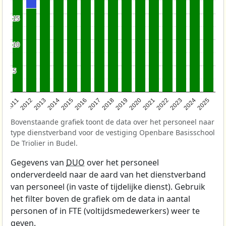
15
15
10
10
5
5
2011
2012
2013
2014
2015
2016
2017
2018
2019
2020
2021
2022
2023
2024
2025
Bovenstaande grafiek toont de data over het personeel naar
type dienstverband voor de vestiging Openbare Basisschool
De Triolier in Budel.
Gegevens van
DUO
over het personeel
onderverdeeld naar de aard van het dienstverband
van personeel (in vaste of tijdelijke dienst). Gebruik
het filter boven de grafiek om de data in aantal
personen of in FTE (voltijdsmedewerkers) weer te
geven.