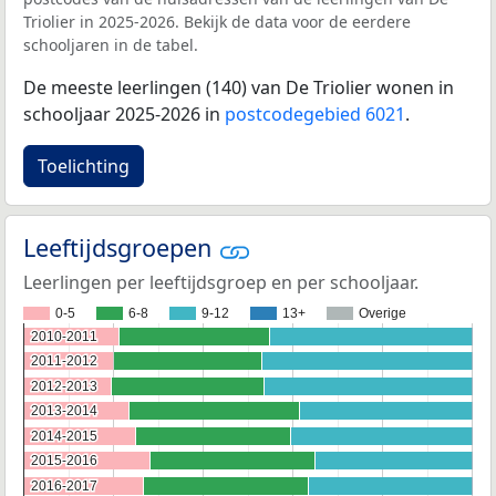
Triolier in 2025-2026. Bekijk de data voor de eerdere
schooljaren in de tabel.
De meeste leerlingen (140) van De Triolier wonen in
schooljaar 2025-2026 in
postcodegebied 6021
.
Toelichting
Leeftijdsgroepen
Leerlingen per leeftijdsgroep en per schooljaar.
0-5
6-8
9-12
13+
Overige
2010-2011
2010-2011
2011-2012
2011-2012
2012-2013
2012-2013
2013-2014
2013-2014
2014-2015
2014-2015
2015-2016
2015-2016
2016-2017
2016-2017