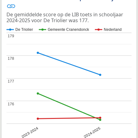
De gemiddelde score op de LIB toets in schooljaar
2024-2025 voor De Triolier was 177.
De Triolier
Gemeente Cranendonck
Nederland
179
179
178
178
177
177
176
176
2023-2024
2024-2025