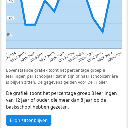
15%
15%
10%
10%
5%
5%
2013
2013-2014
2014-2015
2015-2016
2016-2017
2017-2018
2018-2019
2019-2020
2020-2021
2021-2022
2022-2023
2023-2024
2024-2025
Bovenstaande grafiek toont het percentage groep 8
leerlingen per schooljaar dat in zijn of haar schoolcarrière
is blijven zitten. De gegevens gelden voor De Triolier.
De grafiek toont het percentage groep 8 leerlingen
van 12 jaar of ouder, die meer dan 8 jaar op de
basisschool hebben gezeten.
Bron zittenblijven