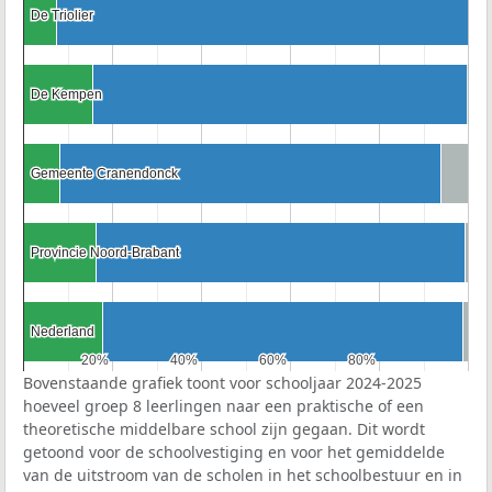
De Triolier
De Triolier
De Kempen
De Kempen
Gemeente Cranendonck
Gemeente Cranendonck
Provincie Noord-Brabant
Provincie Noord-Brabant
Nederland
Nederland
20%
20%
40%
40%
60%
60%
80%
80%
Bovenstaande grafiek toont voor schooljaar 2024-2025
hoeveel groep 8 leerlingen naar een praktische of een
theoretische middelbare school zijn gegaan. Dit wordt
getoond voor de schoolvestiging en voor het gemiddelde
van de uitstroom van de scholen in het schoolbestuur en in