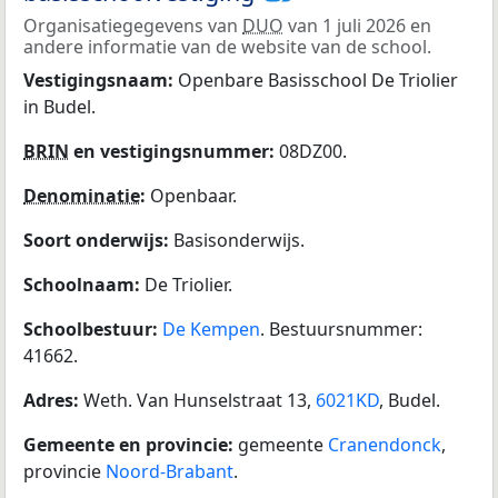
Organisatiegegevens van
DUO
van 1 juli 2026 en
andere informatie van de website van de school.
Vestigingsnaam:
Openbare Basisschool De Triolier
in Budel.
BRIN
en vestigingsnummer:
08DZ00.
Denominatie
:
Openbaar.
Soort onderwijs:
Basisonderwijs.
Schoolnaam:
De Triolier.
Schoolbestuur:
De Kempen
. Bestuursnummer:
41662.
Adres:
Weth. Van Hunselstraat 13,
6021KD
, Budel.
Gemeente en provincie:
gemeente
Cranendonck
,
provincie
Noord-Brabant
.