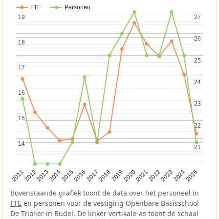
FTE
Personen
19
19
27
27
26
26
18
18
25
25
17
17
24
24
16
16
23
23
15
15
22
22
14
14
21
21
2013
2018
2023
2015
2020
2025
2012
2017
2022
2014
2019
2024
2011
2016
2021
Bovenstaande grafiek toont de data over het personeel in
FTE
en personen voor de vestiging Openbare Basisschool
De Triolier in Budel. De linker vertikale-as toont de schaal