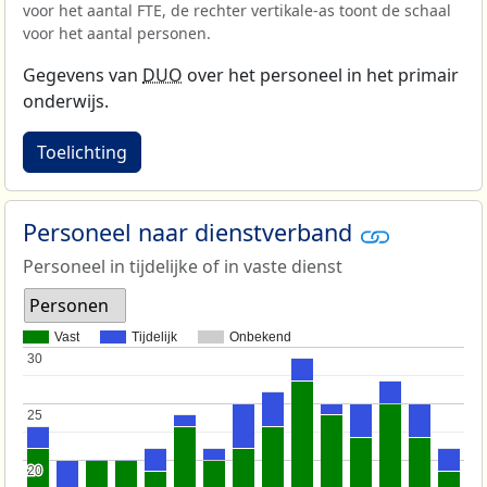
voor het aantal FTE, de rechter vertikale-as toont de schaal
voor het aantal personen.
Gegevens van
DUO
over het personeel in het primair
onderwijs.
Toelichting
Personeel naar dienstverband
Personeel in tijdelijke of in vaste dienst
Personen
Vast
Tijdelijk
Onbekend
30
30
25
25
20
20