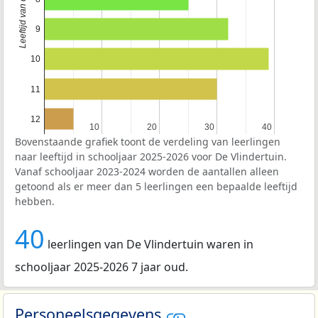
9
10
11
12
10
10
20
20
30
30
40
40
Bovenstaande grafiek toont de verdeling van leerlingen
naar leeftijd in schooljaar 2025-2026 voor De Vlindertuin.
Vanaf schooljaar 2023-2024 worden de aantallen alleen
getoond als er meer dan 5 leerlingen een bepaalde leeftijd
hebben.
40
leerlingen van De Vlindertuin waren in
schooljaar 2025-2026 7 jaar oud.
Personeelsgegevens