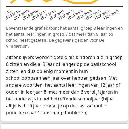
2014-2015
2020-2021
2013-2014
2019-2020
12-2013
2018-2019
2024-2025
2017-2018
2023-2024
2016-2017
2022-2023
2015-2016
2021-2022
Bovenstaande grafiek toont het aantal groep 8 leerlingen en
het aantal leerlingen in groep 8 dat meer dan 8 jaar op
school heeft gezeten. De gegevens gelden voor De
Vlindertuin.
Zittenblijvers worden geteld als kinderen die in groep
8 zitten en die al 9 jaar of langer op de basisschool
zitten, en dus op enig moment in hun
schoolloopbaan een jaar over hebben gedaan. Met
andere woorden: het aantal leerlingen van 12 jaar of
ouder, in leerjaar 8, met meer dan 8 verblijfsjaren in
het onderwijs in het betreffende schooljaar (bijna
altijd is dit 9 jaar omdat je op de basisschool in
principe maar 1 keer mag doubleren).