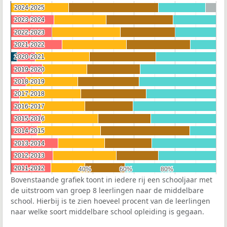
2024-2025
2024-2025
2023-2024
2023-2024
2022-2023
2022-2023
2021-2022
2021-2022
2020-2021
2020-2021
2019-2020
2019-2020
2018-2019
2018-2019
2017-2018
2017-2018
2016-2017
2016-2017
2015-2016
2015-2016
2014-2015
2014-2015
2013-2014
2013-2014
2012-2013
2012-2013
2011-2012
2011-2012
40%
40%
60%
60%
80%
80%
Bovenstaande grafiek toont in iedere rij een schooljaar met
de uitstroom van groep 8 leerlingen naar de middelbare
school. Hierbij is te zien hoeveel procent van de leerlingen
naar welke soort middelbare school opleiding is gegaan.