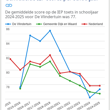
De gemiddelde score op de IEP toets in schooljaar
2024-2025 voor De Vlindertuin was 77.
De Vlindertuin
Gemeente Dijk en Waard
Nederland
86
86
84
84
82
82
80
80
78
78
14-2015
2015-2016
2016-2017
2017-2018
2018-2019
2020-2021
2021-2022
2022-2023
2023-2024
2024-2025