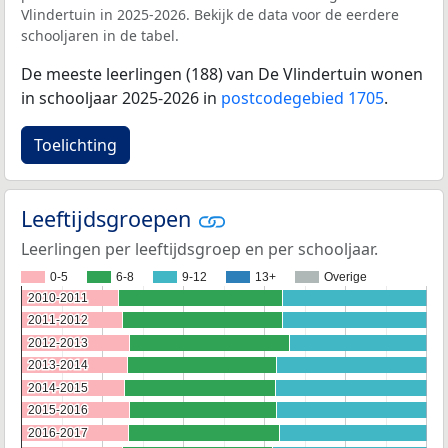
Vlindertuin in 2025-2026. Bekijk de data voor de eerdere
schooljaren in de tabel.
De meeste leerlingen (188) van De Vlindertuin wonen
in schooljaar 2025-2026 in
postcodegebied 1705
.
Toelichting
Leeftijdsgroepen
Leerlingen per leeftijdsgroep en per schooljaar.
0-5
6-8
9-12
13+
Overige
2010-2011
2010-2011
2011-2012
2011-2012
2012-2013
2012-2013
2013-2014
2013-2014
2014-2015
2014-2015
2015-2016
2015-2016
2016-2017
2016-2017