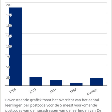
200
200
175
175
150
150
125
125
100
100
75
75
50
50
25
25
1705
1703
1704
1702
Overige
Bovenstaande grafiek toont het overzicht van het aantal
leerlingen per postcode voor de 5 meest voorkomende
postcodes van de huisadressen van de leerlingen van De