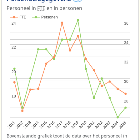
Personeel in
FTE
en in personen
FTE
Personen
24
24
36
36
34
34
22
22
32
32
20
20
30
30
18
18
28
28
2013
2018
2023
2015
2020
2025
2012
2017
2022
2014
2019
2024
2011
2016
2021
Bovenstaande grafiek toont de data over het personeel in