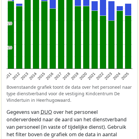
20
20
10
10
2011
2012
2013
2014
2015
2016
2017
2018
2019
2020
2021
2022
2023
2024
2025
Bovenstaande grafiek toont de data over het personeel naar
type dienstverband voor de vestiging Kindcentrum De
Vlindertuin in Heerhugowaard.
Gegevens van
DUO
over het personeel
onderverdeeld naar de aard van het dienstverband
van personeel (in vaste of tijdelijke dienst). Gebruik
het filter boven de grafiek om de data in aantal