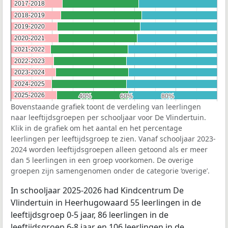
2017-2018
2017-2018
2018-2019
2018-2019
2019-2020
2019-2020
2020-2021
2020-2021
2021-2022
2021-2022
2022-2023
2022-2023
2023-2024
2023-2024
2024-2025
2024-2025
2025-2026
2025-2026
40%
40%
60%
60%
80%
80%
Bovenstaande grafiek toont de verdeling van leerlingen
naar leeftijdsgroepen per schooljaar voor De Vlindertuin.
Klik in de grafiek om het aantal en het percentage
leerlingen per leeftijdsgroep te zien. Vanaf schooljaar 2023-
2024 worden leeftijdsgroepen alleen getoond als er meer
dan 5 leerlingen in een groep voorkomen. De overige
groepen zijn samengenomen onder de categorie ‘overige’.
In schooljaar 2025-2026 had Kindcentrum De
Vlindertuin in Heerhugowaard 55 leerlingen in de
leeftijdsgroep 0-5 jaar, 86 leerlingen in de
leeftijdsgroep 6-8 jaar en 106 leerlingen in de