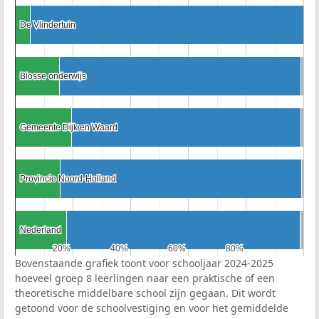
De Vlindertuin
De Vlindertuin
Blosse onderwijs
Blosse onderwijs
Gemeente Dijk en Waard
Gemeente Dijk en Waard
Provincie Noord-Holland
Provincie Noord-Holland
Nederland
Nederland
20%
20%
40%
40%
60%
60%
80%
80%
Bovenstaande grafiek toont voor schooljaar 2024-2025
hoeveel groep 8 leerlingen naar een praktische of een
theoretische middelbare school zijn gegaan. Dit wordt
getoond voor de schoolvestiging en voor het gemiddelde