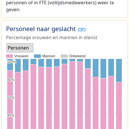
personen of in FTE (voltijdsmedewerkers) weer te
geven.
Personeel naar geslacht
Percentage vrouwen en mannen in dienst
Personen
Vrouwen
Mannen
Onbekend
100%
100%
80%
80%
60%
60%
40%
40%