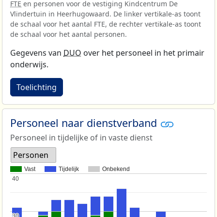
FTE
en personen voor de vestiging Kindcentrum De
Vlindertuin in Heerhugowaard. De linker vertikale-as toont
de schaal voor het aantal FTE, de rechter vertikale-as toont
de schaal voor het aantal personen.
Gegevens van
DUO
over het personeel in het primair
onderwijs.
Toelichting
Personeel naar dienstverband
Personeel in tijdelijke of in vaste dienst
Personen
Vast
Tijdelijk
Onbekend
40
40
30
30