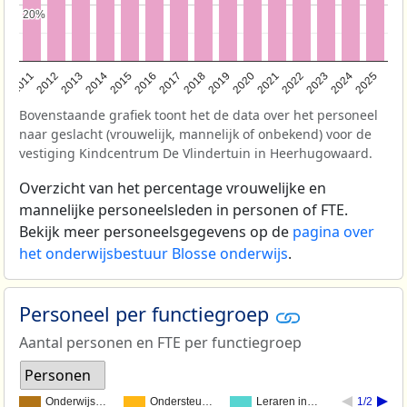
20%
20%
2011
2012
2013
2014
2015
2016
2017
2018
2019
2020
2021
2022
2023
2024
2025
Bovenstaande grafiek toont het de data over het personeel
naar geslacht (vrouwelijk, mannelijk of onbekend) voor de
vestiging Kindcentrum De Vlindertuin in Heerhugowaard.
Overzicht van het percentage vrouwelijke en
mannelijke personeelsleden in personen of FTE.
Bekijk meer personeelsgegevens op de
pagina over
het onderwijsbestuur Blosse onderwijs
.
Personeel per functiegroep
Aantal personen en FTE per functiegroep
Personen
Onderwijs…
Ondersteu…
Leraren in…
1/2