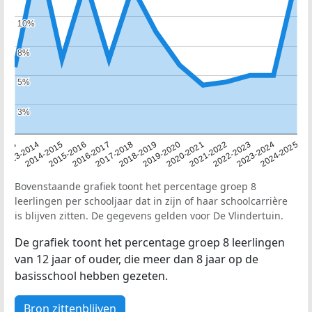
10%
10%
8%
8%
5%
5%
3%
3%
2013
2013-2014
2014-2015
2015-2016
2016-2017
2017-2018
2018-2019
2019-2020
2020-2021
2021-2022
2022-2023
2023-2024
2024-2025
Bovenstaande grafiek toont het percentage groep 8
leerlingen per schooljaar dat in zijn of haar schoolcarrière
is blijven zitten. De gegevens gelden voor De Vlindertuin.
De grafiek toont het percentage groep 8 leerlingen
van 12 jaar of ouder, die meer dan 8 jaar op de
basisschool hebben gezeten.
Bron zittenblijven