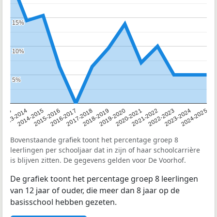
15%
15%
10%
10%
5%
5%
2013
2013-2014
2014-2015
2015-2016
2016-2017
2017-2018
2018-2019
2019-2020
2020-2021
2021-2022
2022-2023
2023-2024
2024-2025
Bovenstaande grafiek toont het percentage groep 8
leerlingen per schooljaar dat in zijn of haar schoolcarrière
is blijven zitten. De gegevens gelden voor De Voorhof.
De grafiek toont het percentage groep 8 leerlingen
van 12 jaar of ouder, die meer dan 8 jaar op de
basisschool hebben gezeten.