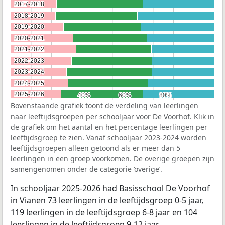
2017-2018
2017-2018
2018-2019
2018-2019
2019-2020
2019-2020
2020-2021
2020-2021
2021-2022
2021-2022
2022-2023
2022-2023
2023-2024
2023-2024
2024-2025
2024-2025
2025-2026
2025-2026
40%
40%
60%
60%
80%
80%
Bovenstaande grafiek toont de verdeling van leerlingen
naar leeftijdsgroepen per schooljaar voor De Voorhof. Klik in
de grafiek om het aantal en het percentage leerlingen per
leeftijdsgroep te zien. Vanaf schooljaar 2023-2024 worden
leeftijdsgroepen alleen getoond als er meer dan 5
leerlingen in een groep voorkomen. De overige groepen zijn
samengenomen onder de categorie ‘overige’.
In schooljaar 2025-2026 had Basisschool De Voorhof
in Vianen 73 leerlingen in de leeftijdsgroep 0-5 jaar,
119 leerlingen in de leeftijdsgroep 6-8 jaar en 104
leerlingen in de leeftijdsgroep 9-12 jaar.