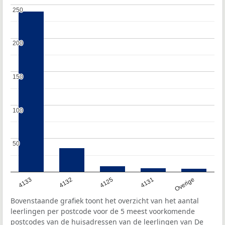
250
250
200
200
150
150
100
100
50
50
4133
4132
4125
4131
Overige
Bovenstaande grafiek toont het overzicht van het aantal
leerlingen per postcode voor de 5 meest voorkomende
postcodes van de huisadressen van de leerlingen van De