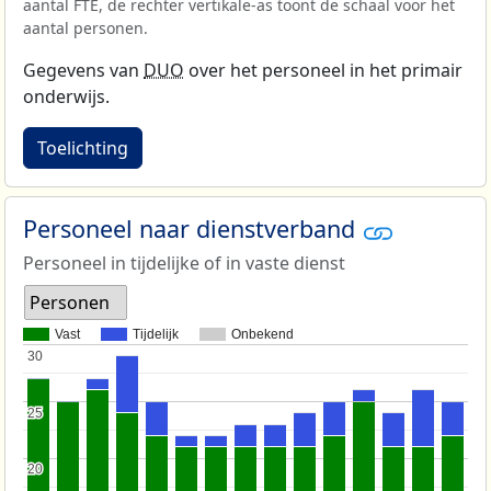
aantal FTE, de rechter vertikale-as toont de schaal voor het
aantal personen.
Gegevens van
DUO
over het personeel in het primair
onderwijs.
Toelichting
Personeel naar dienstverband
Personeel in tijdelijke of in vaste dienst
Personen
Vast
Tijdelijk
Onbekend
30
30
25
25
20
20