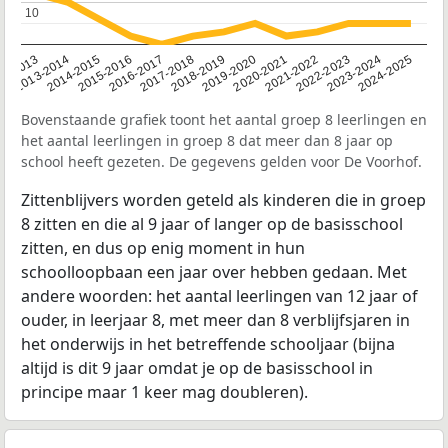
10
10
2014-2015
2013-2014
2020-2021
12-2013
2019-2020
2018-2019
2017-2018
2024-2025
2016-2017
2023-2024
2022-2023
2015-2016
2021-2022
Bovenstaande grafiek toont het aantal groep 8 leerlingen en
het aantal leerlingen in groep 8 dat meer dan 8 jaar op
school heeft gezeten. De gegevens gelden voor De Voorhof.
Zittenblijvers worden geteld als kinderen die in groep
8 zitten en die al 9 jaar of langer op de basisschool
zitten, en dus op enig moment in hun
schoolloopbaan een jaar over hebben gedaan. Met
andere woorden: het aantal leerlingen van 12 jaar of
ouder, in leerjaar 8, met meer dan 8 verblijfsjaren in
het onderwijs in het betreffende schooljaar (bijna
altijd is dit 9 jaar omdat je op de basisschool in
principe maar 1 keer mag doubleren).