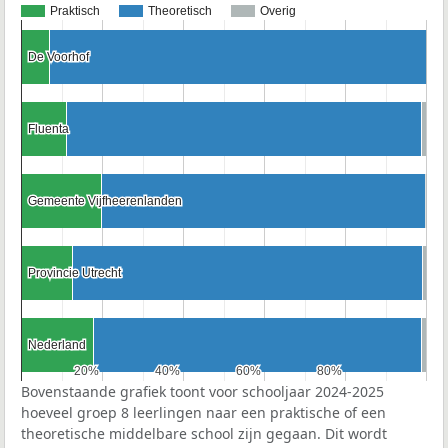
Praktisch
Theoretisch
Overig
De Voorhof
De Voorhof
Fluenta
Fluenta
Gemeente Vijfheerenlanden
Gemeente Vijfheerenlanden
Provincie Utrecht
Provincie Utrecht
Nederland
Nederland
20%
20%
40%
40%
60%
60%
80%
80%
Bovenstaande grafiek toont voor schooljaar 2024-2025
hoeveel groep 8 leerlingen naar een praktische of een
theoretische middelbare school zijn gegaan. Dit wordt