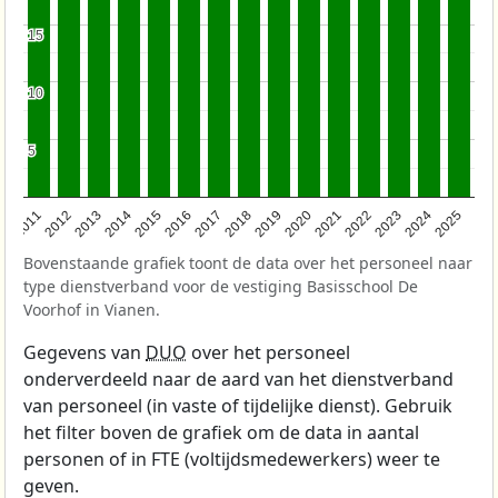
15
15
10
10
5
5
2011
2012
2013
2014
2015
2016
2017
2018
2019
2020
2021
2022
2023
2024
2025
Bovenstaande grafiek toont de data over het personeel naar
type dienstverband voor de vestiging Basisschool De
Voorhof in Vianen.
Gegevens van
DUO
over het personeel
onderverdeeld naar de aard van het dienstverband
van personeel (in vaste of tijdelijke dienst). Gebruik
het filter boven de grafiek om de data in aantal
personen of in FTE (voltijdsmedewerkers) weer te
geven.