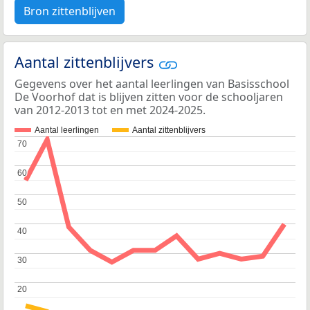
Bron zittenblijven
Aantal zittenblijvers
Gegevens over het aantal leerlingen van Basisschool
De Voorhof dat is blijven zitten voor de schooljaren
van 2012-2013 tot en met 2024-2025.
Aantal leerlingen
Aantal zittenblijvers
70
70
60
60
50
50
40
40
30
30
20
20