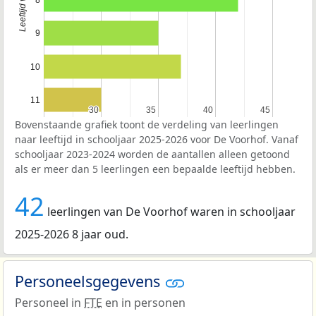
9
10
11
30
30
35
35
40
40
45
45
Bovenstaande grafiek toont de verdeling van leerlingen
naar leeftijd in schooljaar 2025-2026 voor De Voorhof. Vanaf
schooljaar 2023-2024 worden de aantallen alleen getoond
als er meer dan 5 leerlingen een bepaalde leeftijd hebben.
42
leerlingen van De Voorhof waren in schooljaar
2025-2026 8 jaar oud.
Personeelsgegevens
Personeel in
FTE
en in personen