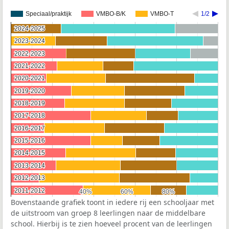
Speciaal/praktijk
VMBO-B/K
VMBO-T
1/2
2024-2025
2024-2025
2023-2024
2023-2024
2022-2023
2022-2023
2021-2022
2021-2022
2020-2021
2020-2021
2019-2020
2019-2020
2018-2019
2018-2019
2017-2018
2017-2018
2016-2017
2016-2017
2015-2016
2015-2016
2014-2015
2014-2015
2013-2014
2013-2014
2012-2013
2012-2013
2011-2012
2011-2012
40%
40%
60%
60%
80%
80%
Bovenstaande grafiek toont in iedere rij een schooljaar met
de uitstroom van groep 8 leerlingen naar de middelbare
school. Hierbij is te zien hoeveel procent van de leerlingen