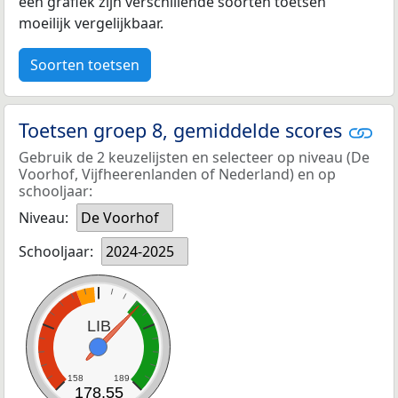
een grafiek zijn verschillende soorten toetsen
moeilijk vergelijkbaar.
Soorten toetsen
Toetsen groep 8, gemiddelde scores
Gebruik de 2 keuzelijsten en selecteer op niveau (De
Voorhof, Vijfheerenlanden of Nederland) en op
schooljaar:
Niveau:
De Voorhof
Schooljaar:
2024-2025
LIB
158
189
178,55