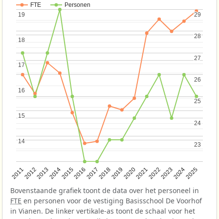
FTE
Personen
19
19
29
29
28
28
18
18
27
27
17
17
26
26
16
16
25
25
15
15
24
24
14
14
23
23
2013
2018
2023
2015
2020
2025
2012
2017
2022
2014
2019
2024
2011
2016
2021
Bovenstaande grafiek toont de data over het personeel in
FTE
en personen voor de vestiging Basisschool De Voorhof
in Vianen. De linker vertikale-as toont de schaal voor het