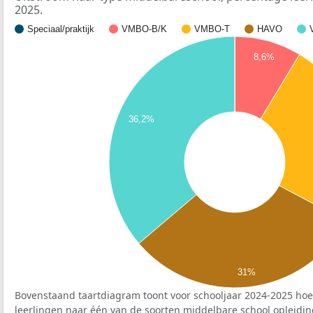
2025.
Speciaal/praktijk
VMBO-B/K
VMBO-T
HAVO
8,6%
36,2%
31%
Bovenstaand taartdiagram toont voor schooljaar 2024-2025 hoe
leerlingen naar één van de soorten middelbare school opleidin