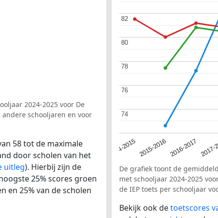
82
82
80
80
78
78
76
76
hooljaar 2024-2025 voor De
r andere schooljaren en voor
74
74
2017-
2014-2015
2016-2017
2015-2016
van 58 tot de maximale
land door scholen van het
 uitleg
). Hierbij zijn de
De grafiek toont de gemiddeld
 hoogste 25% scores groen
met schooljaar 2024-2025 voo
de IEP toets per schooljaar v
en en 25% van de scholen
Bekijk ook de
toetscores 