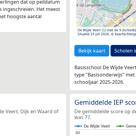
leerlingen dat op peildatum
as ingeschreven. Het meest
het hoogste aantal
Bekijk kaart
Scholen i
Basisschool De Wijde Veer
type "Basisonderwijs" met
schooljaar 2025-2026.
Gemiddelde IEP sco
de Veert, Dijk en Waard of
De gemiddelde score op de 
was 77.
De Wijde Veert
Gemee
84
84