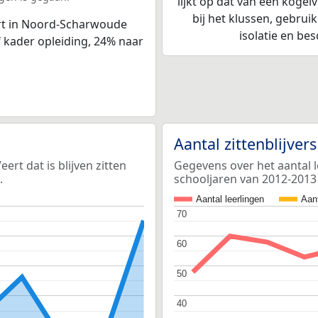
lijkt op dat van een kogel
bij het klussen, gebrui
ert in Noord-Scharwoude
isolatie en be
 kader opleiding, 24% naar
Aantal zittenblijver
rt dat is blijven zitten
Gegevens over het aantal le
.
schooljaren van 2012-2013
Aantal leerlingen
Aant
70
70
60
60
50
50
40
40