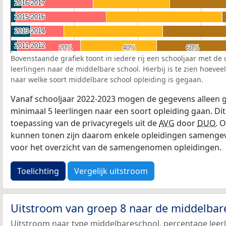
2016-2017
2016-2017
2015-2016
2015-2016
2013-2014
2013-2014
2011-2012
2011-2012
20%
20%
40%
40%
60%
60%
Bovenstaande grafiek toont in iedere rij een schooljaar met de
leerlingen naar de middelbare school. Hierbij is te zien hoevee
naar welke soort middelbare school opleiding is gegaan.
Vanaf schooljaar 2022-2023 mogen de gegevens alleen g
minimaal 5 leerlingen naar een soort opleiding gaan. Dit
toepassing van de privacyregels uit de
AVG
door
DUO
. 
kunnen tonen zijn daarom enkele opleidingen samengevo
voor het overzicht van de samengenomen opleidingen.
Toelichting
Vergelijk uitstroom
Uitstroom van groep 8 naar de middelbar
Uitstroom naar type middelbareschool, percentage leerl