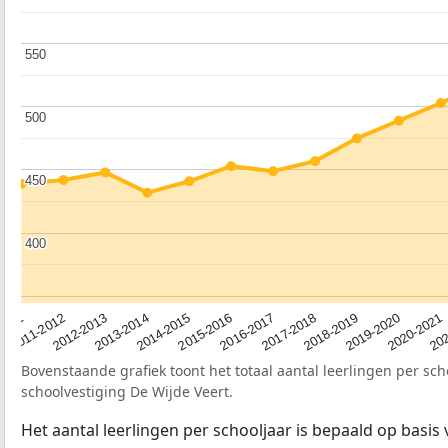
550
550
500
500
450
450
400
400
2012-2013
2019-2020
2015-2016
2011-2012
2018-2019
2014-2015
2011
202
2017-2018
2013-2014
2020-2021
2016-2017
Bovenstaande grafiek toont het totaal aantal leerlingen per sch
schoolvestiging De Wijde Veert.
Het aantal leerlingen per schooljaar is bepaald op basis