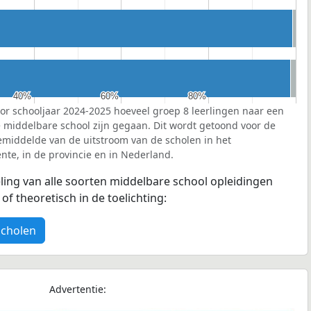
40%
40%
60%
60%
80%
80%
or schooljaar 2024-2025 hoeveel groep 8 leerlingen naar een
e middelbare school zijn gegaan. Dit wordt getoond voor de
emiddelde van de uitstroom van de scholen in het
te, in de provincie en in Nederland.
eling van alle soorten middelbare school opleidingen
f theoretisch in de toelichting:
scholen
Advertentie: