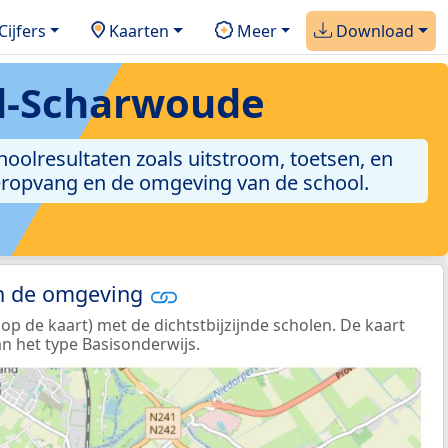
Cijfers
Kaarten
Meer
Download
rd-Scharwoude
hoolresultaten zoals uitstroom, toetsen, en
nderopvang en de omgeving van de school.
in de omgeving
p de kaart) met de dichtstbijzijnde scholen. De kaart
n het type Basisonderwijs.