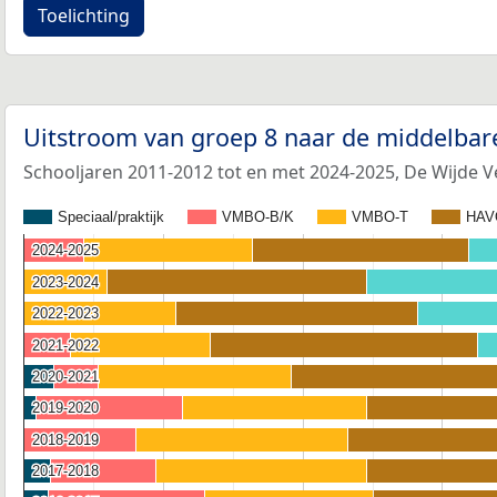
Toelichting
Uitstroom van groep 8 naar de middelbar
Schooljaren 2011-2012 tot en met 2024-2025, De Wijde V
Speciaal/praktijk
VMBO-B/K
VMBO-T
HAV
2024-2025
2024-2025
2023-2024
2023-2024
2022-2023
2022-2023
2021-2022
2021-2022
2020-2021
2020-2021
2019-2020
2019-2020
2018-2019
2018-2019
2017-2018
2017-2018