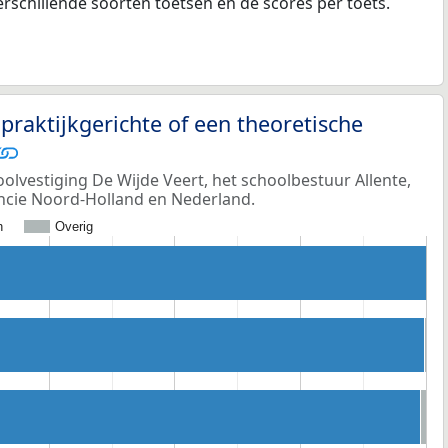
rschillende soorten toetsen en de scores per toets.
praktijkgerichte of een theoretische
oolvestiging De Wijde Veert, het schoolbestuur Allente,
incie Noord-Holland en Nederland.
h
Overig