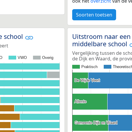
ook het
overzicht
van de ve
Soorten toetsen
e school
Uitstroom naar een 
middelbare school
eert
Vergelijking tussen de sch
de Dijk en Waard, de prov
O
VWO
Overig
Praktisch
Theoretisc
De Wijde Veert
De Wijde Veert
Allente
Allente
Gemeente Dijk en Waard
Gemeente Dijk en Waard