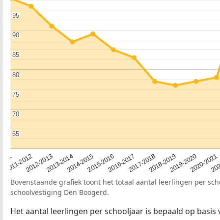
95
95
90
90
85
85
80
80
75
75
70
70
65
65
2012-2013
2019-2020
2015-2016
2011-2012
2018-2019
2014-2015
2011
202
2017-2018
2013-2014
2020-2021
2016-2017
Bovenstaande grafiek toont het totaal aantal leerlingen per sch
schoolvestiging Den Boogerd.
Het aantal leerlingen per schooljaar is bepaald op basis