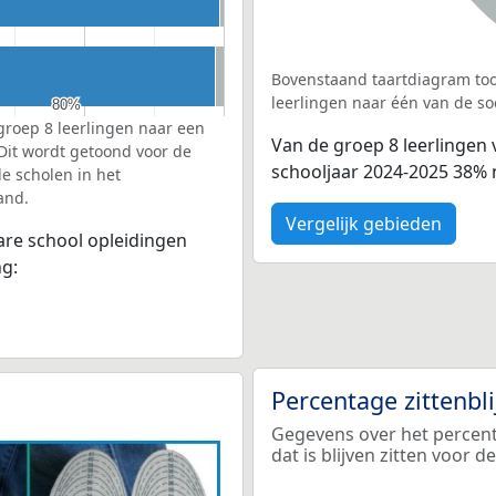
Bovenstaand taartdiagram too
leerlingen naar één van de so
80%
80%
groep 8 leerlingen naar een
Van de groep 8 leerlingen
 Dit wordt getoond voor de
schooljaar 2024-2025 38% 
e scholen in het
and.
Vergelijk gebieden
bare school opleidingen
ng:
Percentage zittenbl
Gegevens over het percen
dat is blijven zitten voor 