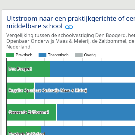
Uitstroom naar een praktijkgerichte of ee
middelbare school
Vergelijking tussen de schoolvestiging Den Boogerd, he
Openbaar Onderwijs Maas & Meierij, de Zaltbommel, de 
Nederland.
Praktisch
Theoretisch
Overig
Den Boogerd
Den Boogerd
Regulier Openbaar Onderwijs Maas & Meierij
Regulier Openbaar Onderwijs Maas & Meierij
Gemeente Zaltbommel
Gemeente Zaltbommel
Provincie Gelderland
Provincie Gelderland