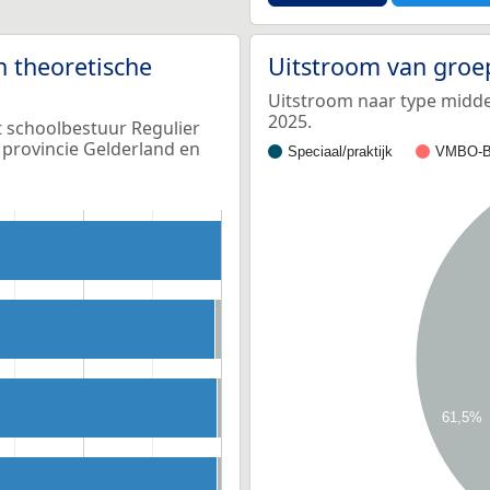
n theoretische
Uitstroom van groe
Uitstroom naar type middel
2025.
t schoolbestuur Regulier
provincie Gelderland en
Speciaal/praktijk
VMBO-B
61,5%