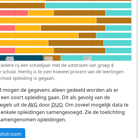
40%
40%
60%
60%
80%
80%
 iedere rij een schooljaar met de uitstroom van groep 8
school. Hierbij is te zien hoeveel procent van de leerlingen
chool opleiding is gegaan.
3 mogen de gegevens alleen gedeeld worden als er
 een soort opleiding gaan. Dit als gevolg van de
egels uit de
AVG
door
DUO
. Om zoveel mogelijk data te
enkele opleidingen samengevoegd. Zie de toelichting
e samengenomen opleidingen.
uitstroom