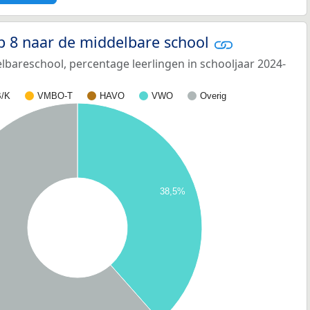
p 8 naar de middelbare school
bareschool, percentage leerlingen in schooljaar 2024-
/K
VMBO-T
HAVO
VWO
Overig
38,5%