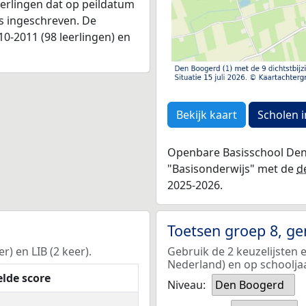
leerlingen dat op peildatum
as ingeschreven. De
0-2011 (98 leerlingen) en
Bekijk kaart
Scholen i
Openbare Basisschool Den 
"Basisonderwijs" met de
d
2025-2026.
Toetsen groep 8, g
) en LIB (2 keer).
Gebruik de 2 keuzelijsten
Nederland) en op schoolja
lde score
Niveau:
Den Boogerd