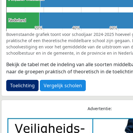
Nederland
Nederland
20%
20%
40%
40%
60%
60%
Bovenstaande grafiek toont voor schooljaar 2024-2025 hoeveel 
praktische of een theoretische middelbare school zijn gegaan.
schoolvestiging en voor het gemiddelde van de uitstroom van d
schoolbestuur en in de gemeente, in de provincie en in Nederl
Bekijk de tabel met de indeling van alle soorten middel
naar de groepen praktisch of theoretisch in de toelichti
Toelichting
Vergelijk scholen
Advertentie: