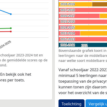
2018-2019
2018-2019
2017-2018
2017-2018
2016-2017
2016-2017
2015-2016
2015-2016
2014-2015
2014-2015
2013-2014
2013-2014
2012-2013
2012-2013
024-2025
2011-2012
2011-2012
20%
20%
Bovenstaande grafiek toont in
schooljaar 2023-2024 tot en
leerlingen naar de middelbare 
n de gemiddelde scores op de
naar welke soort middelbare s
oond.
Vanaf schooljaar 2022-202
. En bekijk ook het
minimaal 5 leerlingen naar
res per toets.
toepassing van de privacyr
kunnen tonen zijn daarom 
voor het overzicht van d
Toelichting
Vergelijk 