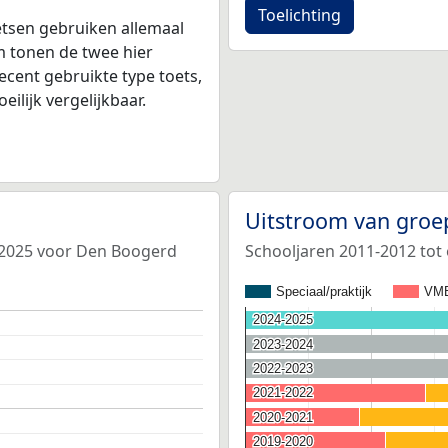
Toelichting
tsen gebruiken allemaal
 tonen de twee hier
ecent gebruikte type toets,
ilijk vergelijkbaar.
Uitstroom van groe
4-2025 voor Den Boogerd
Schooljaren 2011-2012 tot
Speciaal/praktijk
VM
2024-2025
2024-2025
2023-2024
2023-2024
2022-2023
2022-2023
2021-2022
2021-2022
2020-2021
2020-2021
2019-2020
2019-2020