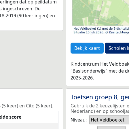
leerlingen dat op peildatum
as ingeschreven. De
8-2019 (90 leerlingen) en
Bekijk kaart
Scholen i
Kindcentrum Het Veldboeke
"Basisonderwijs" met de
d
2025-2026.
Toetsen groep 8, g
5 keer) en Cito (5 keer).
Gebruik de 2 keuzelijsten 
Nederland) en op schoolja
lde score
Niveau:
Het Veldboeket