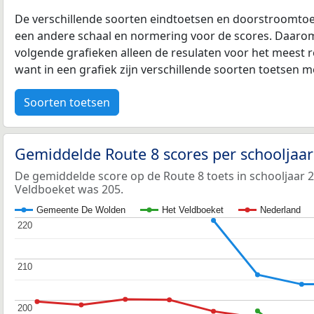
De verschillende soorten eindtoetsen en doorstroomtoe
een andere schaal en normering voor de scores. Daarom
volgende grafieken alleen de resulaten voor het meest r
want in een grafiek zijn verschillende soorten toetsen moe
Soorten toetsen
Gemiddelde Route 8 scores per schooljaa
De gemiddelde score op de Route 8 toets in schooljaar 
Veldboeket was 205.
Gemeente De Wolden
Het Veldboeket
Nederland
220
220
210
210
200
200