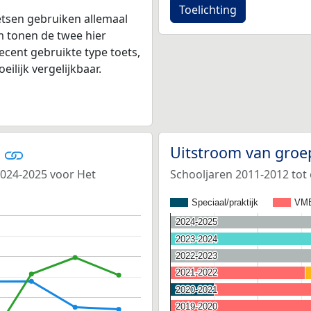
Toelichting
tsen gebruiken allemaal
 tonen de twee hier
ecent gebruikte type toets,
ilijk vergelijkbaar.
r
Uitstroom van groe
2024-2025 voor Het
Schooljaren 2011-2012 tot
Speciaal/praktijk
VM
2024-2025
2024-2025
2023-2024
2023-2024
2022-2023
2022-2023
2021-2022
2021-2022
2020-2021
2020-2021
2019-2020
2019-2020