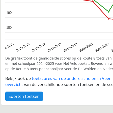
190
190
180
180
2017-2018
2014-2015
2020-2021
2016-2017
2
2018-2019
2015-2016
2021-2022
De grafiek toont de gemiddelde scores op de Route 8 toets van 
en met schooljaar 2024-2025 voor Het Veldboeket. Bovendien 
op de Route 8 toets per schooljaar voor de De Wolden en Nede
Bekijk ook de
toetscores van de andere scholen in Veen
overzicht
van de verschillende soorten toetsen en de sco
Soorten toetsen