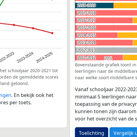
2018-2019
2018-2019
2017-2018
2017-2018
2016-2017
2016-2017
2015-2016
2015-2016
2014-2015
2014-2015
2013-2014
2013-2014
2012-2013
2012-2013
2023-2024
022-2023
2024-2025
2011-2012
2011-2012
20%
20%
Bovenstaande grafiek toont in
het schooljaar 2020-2021 tot
leerlingen naar de middelbare 
worden de gemiddelde scores
naar welke soort middelbare s
rland getoond.
Vanaf schooljaar 2022-202
ingen
. En bekijk ook het
minimaal 5 leerlingen naar
res per toets.
toepassing van de privacyr
kunnen tonen zijn daarom 
voor het overzicht van d
Toelichting
Vergelijk 