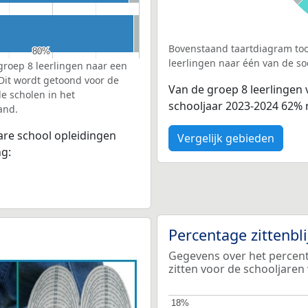
Bovenstaand taartdiagram too
80%
80%
leerlingen naar één van de so
groep 8 leerlingen naar een
 Dit wordt getoond voor de
Van de groep 8 leerlingen
e scholen in het
schooljaar 2023-2024 62% 
and.
bare school opleidingen
Vergelijk gebieden
ng:
Percentage zittenbl
Gegevens over het percenta
zitten voor de schooljaren
18%
18%