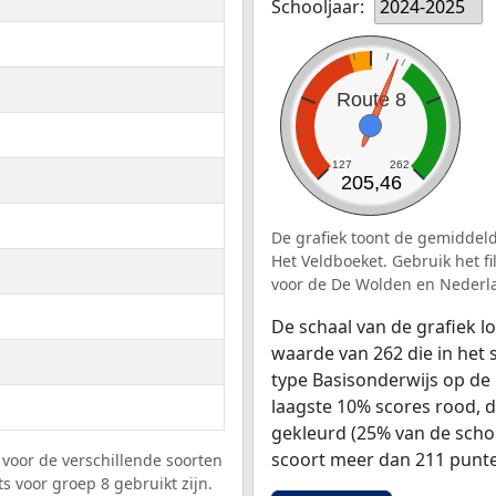
Schooljaar:
2024-2025
Route 8
127
262
205,46
De grafiek toont de gemiddeld
Het Veldboeket. Gebruik het f
voor de De Wolden en Nederl
De schaal van de grafiek 
waarde van 262 die in het 
type Basisonderwijs op de 
laagste 10% scores rood, 
gekleurd (25% van de scho
scoort meer dan 211 punte
voor de verschillende soorten
s voor groep 8 gebruikt zijn.