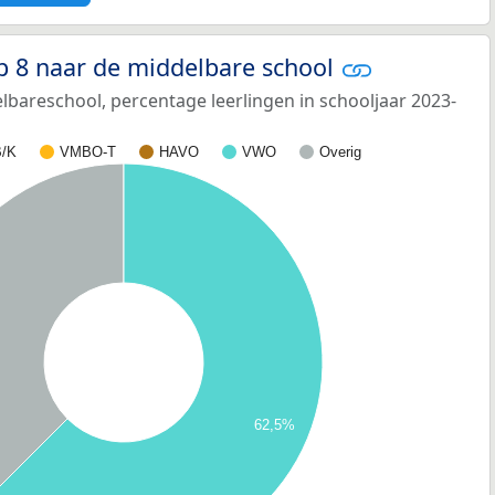
p 8 naar de middelbare school
bareschool, percentage leerlingen in schooljaar 2023-
/K
VMBO-T
HAVO
VWO
Overig
62,5%