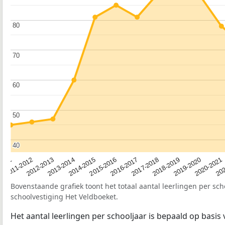
80
80
70
70
60
60
50
50
40
40
2012-2013
2019-2020
2015-2016
2011-2012
2018-2019
2014-2015
2011
202
2017-2018
2013-2014
2020-2021
2016-2017
Bovenstaande grafiek toont het totaal aantal leerlingen per sch
schoolvestiging Het Veldboeket.
Het aantal leerlingen per schooljaar is bepaald op basis