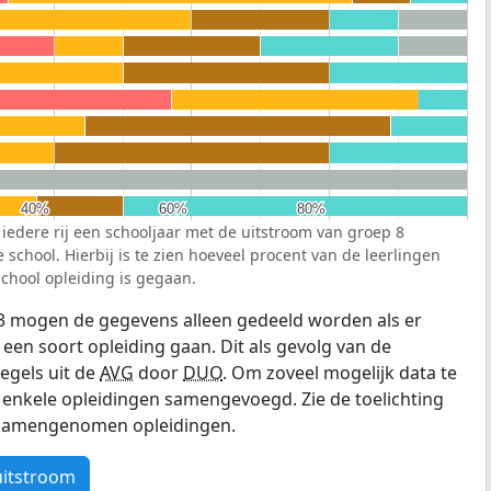
40%
40%
60%
60%
80%
80%
 iedere rij een schooljaar met de uitstroom van groep 8
school. Hierbij is te zien hoeveel procent van de leerlingen
chool opleiding is gegaan.
3 mogen de gegevens alleen gedeeld worden als er
 een soort opleiding gaan. Dit als gevolg van de
egels uit de
AVG
door
DUO
. Om zoveel mogelijk data te
enkele opleidingen samengevoegd. Zie de toelichting
e samengenomen opleidingen.
uitstroom