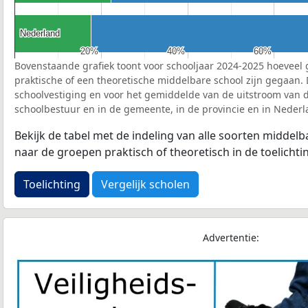
Nederland
Nederland
20%
20%
40%
40%
60%
60%
Bovenstaande grafiek toont voor schooljaar 2024-2025 hoeveel 
praktische of een theoretische middelbare school zijn gegaan.
schoolvestiging en voor het gemiddelde van de uitstroom van d
schoolbestuur en in de gemeente, in de provincie en in Nederl
Bekijk de tabel met de indeling van alle soorten middel
naar de groepen praktisch of theoretisch in de toelichti
Toelichting
Vergelijk scholen
Advertentie: