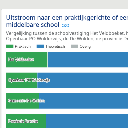
Uitstroom naar een praktijkgerichte of ee
middelbare school
Vergelijking tussen de schoolvestiging Het Veldboeket,
Openbaar PO Wolderwijs, de De Wolden, de provincie D
Praktisch
Theoretisch
Overig
Het Veldboeket
Het Veldboeket
Openbaar PO Wolderwijs
Openbaar PO Wolderwijs
Gemeente De Wolden
Gemeente De Wolden
Provincie Drenthe
Provincie Drenthe