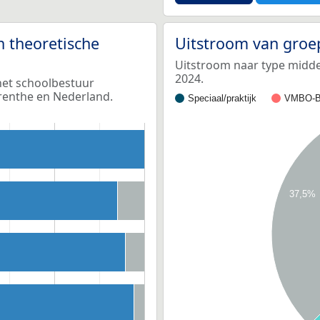
n theoretische
Uitstroom van groe
Uitstroom naar type middel
2024.
 het schoolbestuur
renthe en Nederland.
Speciaal/praktijk
VMBO-B
37,5%