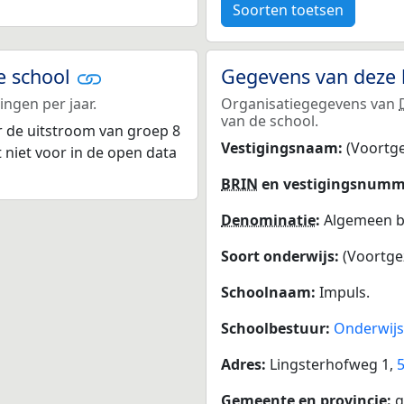
Soorten toetsen
e school
Gegevens van deze 
ngen per jaar.
Organisatiegegevens van
van de school.
r de uitstroom van groep 8
Vestigingsnaam:
(Voortge
 niet voor in de open data
BRIN
en vestigingsnumm
Denominatie
:
Algemeen bi
Soort onderwijs:
(Voortge
Schoolnaam:
Impuls.
Schoolbestuur:
Onderwij
Adres:
Lingsterhofweg 1,
Gemeente en provincie: