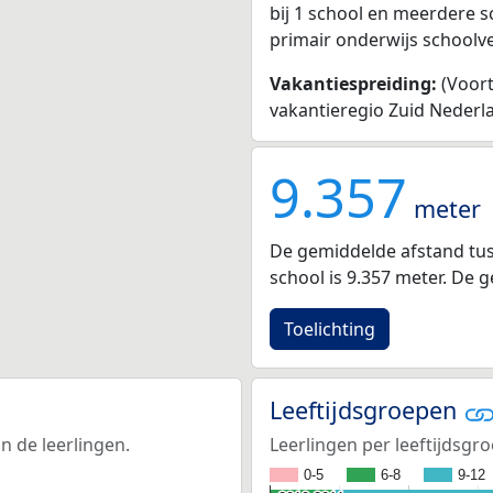
bij 1 school en meerdere s
primair onderwijs schoolve
Vakantiespreiding:
(Voort
vakantieregio Zuid Nederl
9.357
meter
De gemiddelde afstand tus
school is 9.357 meter. De 
Toelichting
Leeftijdsgroepen
n de leerlingen.
Leerlingen per leeftijdsgro
0-5
6-8
9-12