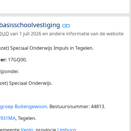
basisschoolvestiging
DUO
van 1 juli 2026 en andere informatie van de website
zet) Speciaal Onderwijs Impuls in Tegelen.
er:
17GQ00.
jzonder.
zet) Speciaal Onderwijs.
sgroep Buitengewoon
. Bestuursnummer: 44813.
5931MA
, Tegelen.
gemeente
Venlo
, provincie
Limburg
.