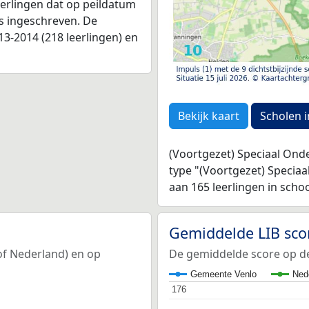
leerlingen dat op peildatum
as ingeschreven. De
3-2014 (218 leerlingen) en
Bekijk kaart
Scholen i
(Voortgezet) Speciaal Onde
type "(Voortgezet) Specia
aan 165 leerlingen in scho
Gemiddelde LIB sco
 of Nederland) en op
De gemiddelde score op de 
Gemeente Venlo
Ned
176
176