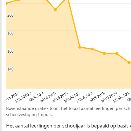
200
200
180
180
160
160
140
140
2012-2013
2019-2020
2015-2016
2011-2012
2018-2019
2014-2015
2011
202
2017-2018
2013-2014
2020-2021
2016-2017
Bovenstaande grafiek toont het totaal aantal leerlingen per sch
schoolvestiging Impuls.
Het aantal leerlingen per schooljaar is bepaald op basis