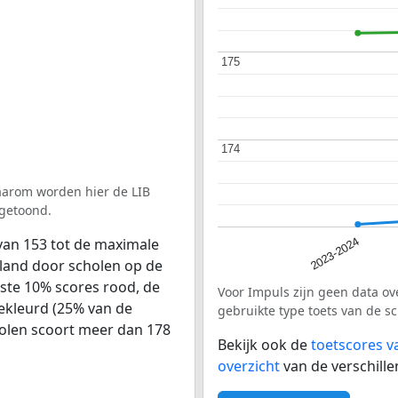
175
175
174
174
aarom worden hier de LIB
 getoond.
van 153 tot de maximale
2023-2024
rland door scholen op de
agste 10% scores rood, de
Voor Impuls zijn geen data ov
ekleurd (25% van de
gebruikte type toets van de sc
olen scoort meer dan 178
Bekijk ook de
toetscores v
overzicht
van de verschille