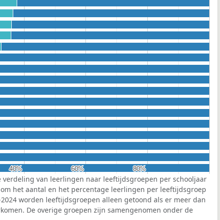
40%
40%
60%
60%
80%
80%
 verdeling van leerlingen naar leeftijdsgroepen per schooljaar
k om het aantal en het percentage leerlingen per leeftijdsgroep
3-2024 worden leeftijdsgroepen alleen getoond als er meer dan
oorkomen. De overige groepen zijn samengenomen onder de