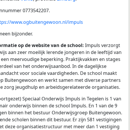
onnummer 0773542207.
tps://www.ogbuitengewoon.nl/impuls
meen bijzonder.
rmatie op de website van de school:
Impuls verzorgt
js aan zeer moeilijk lerende jongeren in de leeftijd van
et een meervoudige beperking. Praktijkvakken en stages
rdeel van het onderwijsaanbod. In de dagelijkse
 aandacht voor sociale vaardigheden. De school maakt
oep Buitengewoon en werkt samen met diverse partners
e zorg jeugdhulp en arbeidsgerelateerde organisaties.
oortgezet) Speciaal Onderwijs Impuls in Tegelen is 1 van
imair onderwijs binnen de school Impuls. En 1 van de 9
ngen binnen het bestuur Onderwijsgroep Buitengewoon.
llende scholen binnen dit bestuur. Er zijn 581 vestigingen
et deze organisatiestructuur met meer dan 1 vestiging