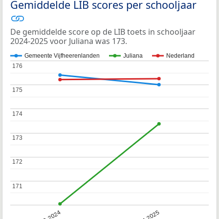
Gemiddelde LIB scores per schooljaar
De gemiddelde score op de LIB toets in schooljaar
2024-2025 voor Juliana was 173.
Gemeente Vijfheerenlanden
Juliana
Nederland
176
176
175
175
174
174
173
173
172
172
171
171