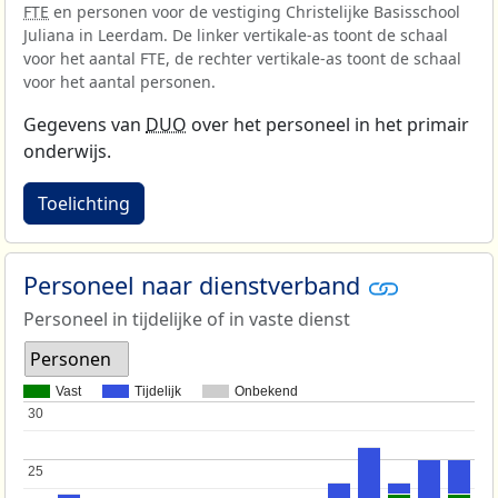
FTE
en personen voor de vestiging Christelijke Basisschool
Juliana in Leerdam. De linker vertikale-as toont de schaal
voor het aantal FTE, de rechter vertikale-as toont de schaal
voor het aantal personen.
Gegevens van
DUO
over het personeel in het primair
onderwijs.
Toelichting
Personeel naar dienstverband
Personeel in tijdelijke of in vaste dienst
Personen
Vast
Tijdelijk
Onbekend
30
30
25
25