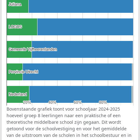
Juliana
Juliana
LOGOS
LOGOS
Gemeente Vijfheerenlanden
Gemeente Vijfheerenlanden
Provincie Utrecht
Provincie Utrecht
Nederland
Nederland
20%
20%
40%
40%
60%
60%
80%
80%
Bovenstaande grafiek toont voor schooljaar 2024-2025
hoeveel groep 8 leerlingen naar een praktische of een
theoretische middelbare school zijn gegaan. Dit wordt
getoond voor de schoolvestiging en voor het gemiddelde
van de uitstroom van de scholen in het schoolbestuur en in