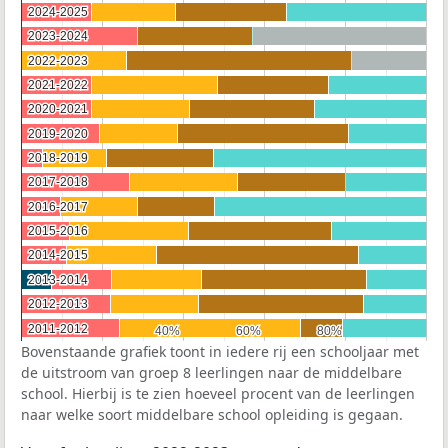
2024-2025
2024-2025
2023-2024
2023-2024
2022-2023
2022-2023
2021-2022
2021-2022
2020-2021
2020-2021
2019-2020
2019-2020
2018-2019
2018-2019
2017-2018
2017-2018
2016-2017
2016-2017
2015-2016
2015-2016
2014-2015
2014-2015
2013-2014
2013-2014
2012-2013
2012-2013
2011-2012
2011-2012
40%
40%
60%
60%
80%
80%
Bovenstaande grafiek toont in iedere rij een schooljaar met
de uitstroom van groep 8 leerlingen naar de middelbare
school. Hierbij is te zien hoeveel procent van de leerlingen
naar welke soort middelbare school opleiding is gegaan.