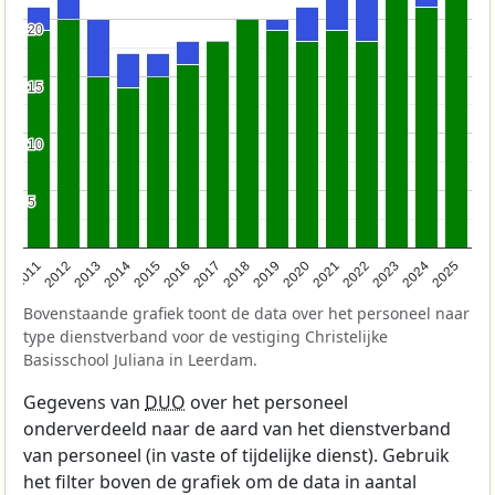
20
20
15
15
10
10
5
5
2011
2012
2013
2014
2015
2016
2017
2018
2019
2020
2021
2022
2023
2024
2025
Bovenstaande grafiek toont de data over het personeel naar
type dienstverband voor de vestiging Christelijke
Basisschool Juliana in Leerdam.
Gegevens van
DUO
over het personeel
onderverdeeld naar de aard van het dienstverband
van personeel (in vaste of tijdelijke dienst). Gebruik
het filter boven de grafiek om de data in aantal