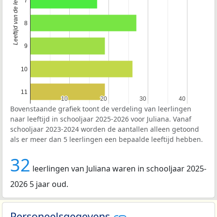
Leeftijd van de leerlingen
7
8
9
10
11
10
10
20
20
30
30
40
40
Bovenstaande grafiek toont de verdeling van leerlingen
naar leeftijd in schooljaar 2025-2026 voor Juliana. Vanaf
schooljaar 2023-2024 worden de aantallen alleen getoond
als er meer dan 5 leerlingen een bepaalde leeftijd hebben.
32
leerlingen van Juliana waren in schooljaar 2025-
2026 5 jaar oud.
Personeelsgegevens