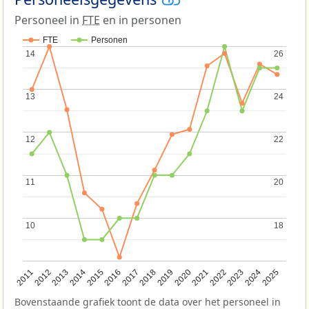
Personeel in
FTE
en in personen
FTE
Personen
14
14
26
26
13
13
24
24
12
12
22
22
11
11
20
20
10
10
18
18
2013
2018
2023
2015
2020
2025
2012
2017
2022
2014
2019
2024
2011
2016
2021
Bovenstaande grafiek toont de data over het personeel in