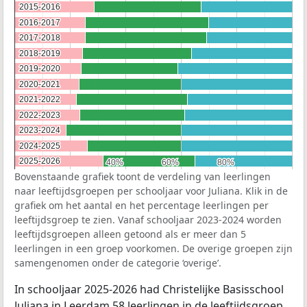
2015-2016
2015-2016
2016-2017
2016-2017
2017-2018
2017-2018
2018-2019
2018-2019
2019-2020
2019-2020
2020-2021
2020-2021
2021-2022
2021-2022
2022-2023
2022-2023
2023-2024
2023-2024
2024-2025
2024-2025
2025-2026
2025-2026
40%
40%
60%
60%
80%
80%
Bovenstaande grafiek toont de verdeling van leerlingen
naar leeftijdsgroepen per schooljaar voor Juliana. Klik in de
grafiek om het aantal en het percentage leerlingen per
leeftijdsgroep te zien. Vanaf schooljaar 2023-2024 worden
leeftijdsgroepen alleen getoond als er meer dan 5
leerlingen in een groep voorkomen. De overige groepen zijn
samengenomen onder de categorie ‘overige’.
In schooljaar 2025-2026 had Christelijke Basisschool
Juliana in Leerdam 58 leerlingen in de leeftijdsgroep