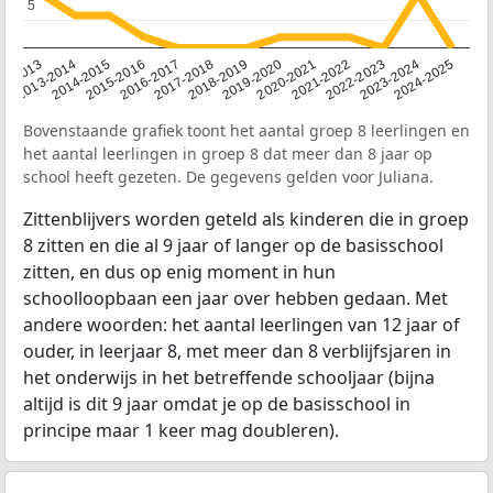
5
5
2014-2015
2013-2014
2020-2021
12-2013
2019-2020
2018-2019
2017-2018
2024-2025
2016-2017
2023-2024
2022-2023
2015-2016
2021-2022
Bovenstaande grafiek toont het aantal groep 8 leerlingen en
het aantal leerlingen in groep 8 dat meer dan 8 jaar op
school heeft gezeten. De gegevens gelden voor Juliana.
Zittenblijvers worden geteld als kinderen die in groep
8 zitten en die al 9 jaar of langer op de basisschool
zitten, en dus op enig moment in hun
schoolloopbaan een jaar over hebben gedaan. Met
andere woorden: het aantal leerlingen van 12 jaar of
ouder, in leerjaar 8, met meer dan 8 verblijfsjaren in
het onderwijs in het betreffende schooljaar (bijna
altijd is dit 9 jaar omdat je op de basisschool in
principe maar 1 keer mag doubleren).