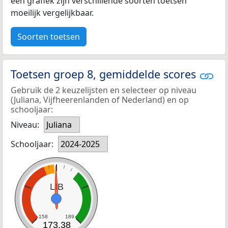
een grafiek zijn verschillende soorten toetsen
moeilijk vergelijkbaar.
Soorten toetsen
Toetsen groep 8, gemiddelde scores
Gebruik de 2 keuzelijsten en selecteer op niveau
(Juliana, Vijfheerenlanden of Nederland) en op
schooljaar:
Niveau:
Juliana
Schooljaar:
2024-2025
LIB
158
189
173,38