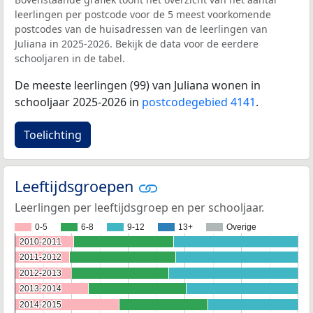
leerlingen per postcode voor de 5 meest voorkomende
postcodes van de huisadressen van de leerlingen van
Juliana in 2025-2026. Bekijk de data voor de eerdere
schooljaren in de tabel.
De meeste leerlingen (99) van Juliana wonen in
schooljaar 2025-2026 in
postcodegebied 4141
.
Toelichting
Leeftijdsgroepen
Leerlingen per leeftijdsgroep en per schooljaar.
0-5
6-8
9-12
13+
Overige
2010-2011
2010-2011
2011-2012
2011-2012
2012-2013
2012-2013
2013-2014
2013-2014
2014-2015
2014-2015