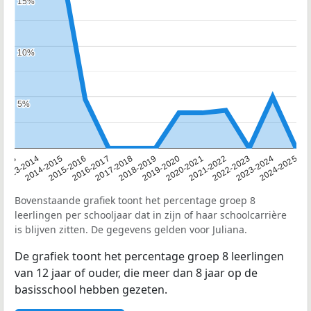
15%
15%
10%
10%
5%
5%
2013
2013-2014
2014-2015
2015-2016
2016-2017
2017-2018
2018-2019
2019-2020
2020-2021
2021-2022
2022-2023
2023-2024
2024-2025
Bovenstaande grafiek toont het percentage groep 8
leerlingen per schooljaar dat in zijn of haar schoolcarrière
is blijven zitten. De gegevens gelden voor Juliana.
De grafiek toont het percentage groep 8 leerlingen
van 12 jaar of ouder, die meer dan 8 jaar op de
basisschool hebben gezeten.