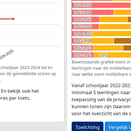
2018-2019
2018-2019
2017-2018
2017-2018
2016-2017
2016-2017
2015-2016
2015-2016
2014-2015
2014-2015
2013-2014
2013-2014
2012-2013
2012-2013
024-2025
2011-2012
2011-2012
20%
20%
Bovenstaande grafiek toont in
schooljaar 2023-2024 tot en
leerlingen naar de middelbare 
den de gemiddelde scores op
naar welke soort middelbare s
.
Vanaf schooljaar 2022-202
. En bekijk ook het
minimaal 5 leerlingen naar
res per toets.
toepassing van de privacyr
kunnen tonen zijn daarom 
voor het overzicht van d
Toelichting
Vergelijk 