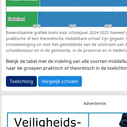
Nederland
Nederland
20%
20%
40%
40%
60%
60%
Bovenstaande grafiek toont voor schooljaar 2024-2025 hoeveel 
praktische of een theoretische middelbare school zijn gegaan.
schoolvestiging en voor het gemiddelde van de uitstroom van d
schoolbestuur en in de gemeente, in de provincie en in Nederl
Bekijk de tabel met de indeling van alle soorten middel
naar de groepen praktisch of theoretisch in de toelichti
Toelichting
Vergelijk scholen
Advertentie: