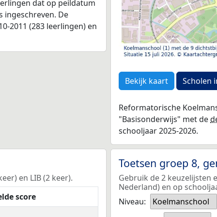
leerlingen dat op peildatum
as ingeschreven. De
0-2011 (283 leerlingen) en
Bekijk kaart
Scholen i
Reformatorische Koelmansc
"Basisonderwijs" met de
d
schooljaar 2025-2026.
Toetsen groep 8, g
er) en LIB (2 keer).
Gebruik de 2 keuzelijsten 
Nederland) en op schoolja
lde score
Niveau:
Koelmanschool