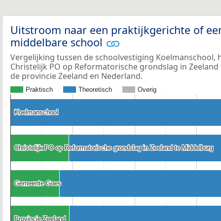
Uitstroom naar een praktijkgerichte of ee
middelbare school
Vergelijking tussen de schoolvestiging Koelmanschool, 
Christelijk PO op Reformatorische grondslag in Zeeland
de provincie Zeeland en Nederland.
Praktisch
Theoretisch
Overig
Koelmanschool
Koelmanschool
Christelijk PO op Reformatorische grondslag in Zeeland te Middelburg
Christelijk PO op Reformatorische grondslag in Zeeland te Middelburg
Gemeente Goes
Gemeente Goes
Provincie Zeeland
Provincie Zeeland