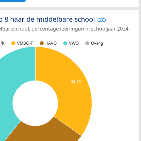
p 8 naar de middelbare school
bareschool, percentage leerlingen in schooljaar 2024-
/K
VMBO-T
HAVO
VWO
Overig
34,8%