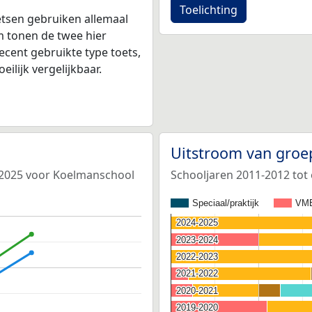
Toelichting
tsen gebruiken allemaal
 tonen de twee hier
ecent gebruikte type toets,
ilijk vergelijkbaar.
Uitstroom van groe
4-2025 voor Koelmanschool
Schooljaren 2011-2012 tot
Speciaal/praktijk
VM
2024-2025
2024-2025
2023-2024
2023-2024
2022-2023
2022-2023
2021-2022
2021-2022
2020-2021
2020-2021
2019-2020
2019-2020