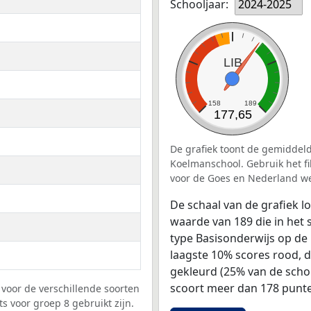
Schooljaar:
2024-2025
LIB
158
189
177,65
De grafiek toont de gemiddeld
Koelmanschool. Gebruik het fi
voor de Goes en Nederland we
De schaal van de grafiek 
waarde van 189 die in het 
type Basisonderwijs op de 
laagste 10% scores rood, 
gekleurd (25% van de scho
scoort meer dan 178 punte
voor de verschillende soorten
s voor groep 8 gebruikt zijn.