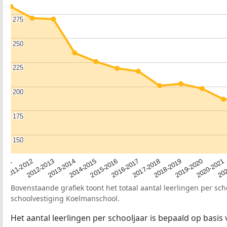
275
275
250
250
225
225
200
200
175
175
150
150
2012-2013
2019-2020
2015-2016
2011-2012
2018-2019
2014-2015
2011
202
2017-2018
2013-2014
2020-2021
2016-2017
Bovenstaande grafiek toont het totaal aantal leerlingen per sch
schoolvestiging Koelmanschool.
Het aantal leerlingen per schooljaar is bepaald op basis