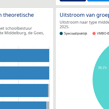
n theoretische
Uitstroom van groe
Uitstroom naar type middel
2025.
het schoolbestuur
 te Middelburg, de Goes,
Speciaal/praktijk
VMBO-B
39,1%