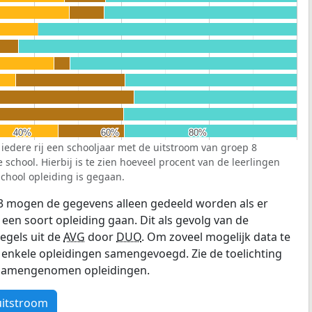
40%
40%
60%
60%
80%
80%
 iedere rij een schooljaar met de uitstroom van groep 8
school. Hierbij is te zien hoeveel procent van de leerlingen
chool opleiding is gegaan.
3 mogen de gegevens alleen gedeeld worden als er
 een soort opleiding gaan. Dit als gevolg van de
egels uit de
AVG
door
DUO
. Om zoveel mogelijk data te
enkele opleidingen samengevoegd. Zie de toelichting
e samengenomen opleidingen.
uitstroom