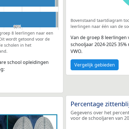
Bovenstaand taartdiagram too
leerlingen naar één van de so
80%
80%
groep 8 leerlingen naar een
Van de groep 8 leerlingen
 Dit wordt getoond voor de
schooljaar 2024-2025 35%
e scholen in het
VWO.
and.
bare school opleidingen
Vergelijk gebieden
ng:
Percentage zittenbl
Gegevens over het percenta
voor de schooljaren van 2