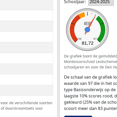
Schooljaar:
2024-2025
IEP
58
97
81,72
De grafiek toont de gemiddeld
Montessorischool Leidschenvee
schooljaren en voor de Den H
De schaal van de grafiek 
waarde van 97 die in het s
type Basisonderwijs op de 
laagste 10% scores rood, 
gekleurd (25% van de scho
voor de verschillende soorten
scoort meer dan 83 punten
 of doorstroomtoets voor