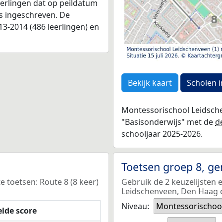
leerlingen dat op peildatum
as ingeschreven. De
3-2014 (486 leerlingen) en
Bekijk kaart
Scholen i
Montessorischool Leidsche
"Basisonderwijs" met de
d
schooljaar 2025-2026.
Toetsen groep 8, g
 toetsen: Route 8 (8 keer)
Gebruik de 2 keuzelijsten 
Leidschenveen, Den Haag o
Niveau:
Montessorischoo
lde score