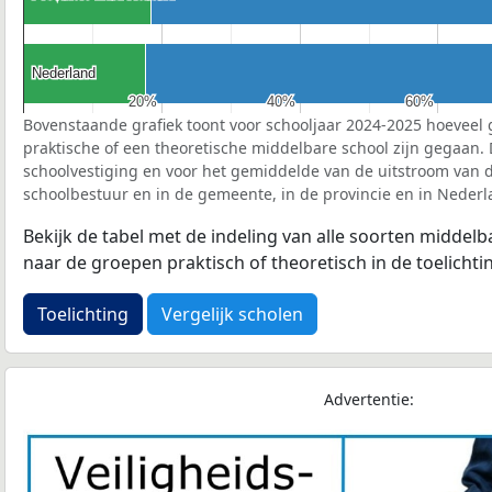
Nederland
Nederland
20%
20%
40%
40%
60%
60%
Bovenstaande grafiek toont voor schooljaar 2024-2025 hoeveel 
praktische of een theoretische middelbare school zijn gegaan.
schoolvestiging en voor het gemiddelde van de uitstroom van d
schoolbestuur en in de gemeente, in de provincie en in Nederl
Bekijk de tabel met de indeling van alle soorten middel
naar de groepen praktisch of theoretisch in de toelichti
Toelichting
Vergelijk scholen
Advertentie: