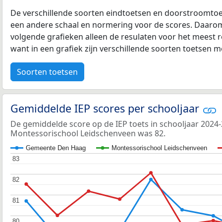
De verschillende soorten eindtoetsen en doorstroomtoe
een andere schaal en normering voor de scores. Daarom
volgende grafieken alleen de resulaten voor het meest r
want in een grafiek zijn verschillende soorten toetsen moe
Soorten toetsen
Gemiddelde IEP scores per schooljaar
De gemiddelde score op de IEP toets in schooljaar 2024
Montessorischool Leidschenveen was 82.
Gemeente Den Haag
Montessorischool Leidschenveen
83
83
82
82
81
81
80
80