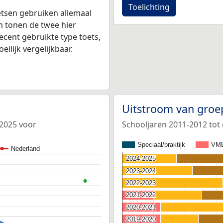
Toelichting
tsen gebruiken allemaal
 tonen de twee hier
ecent gebruikte type toets,
ilijk vergelijkbaar.
Uitstroom van groe
-2025 voor
Schooljaren 2011-2012 tot
Speciaal/praktijk
VM
Nederland
2024-2025
2024-2025
2023-2024
2023-2024
2022-2023
2022-2023
2021-2022
2021-2022
2020-2021
2020-2021
2019-2020
2019-2020