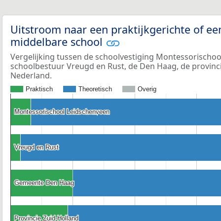
Uitstroom naar een praktijkgerichte of ee
middelbare school
Vergelijking tussen de schoolvestiging Montessorischoo
schoolbestuur Vreugd en Rust, de Den Haag, de provinc
Nederland.
Praktisch
Theoretisch
Overig
Montessorischool Leidschenveen
Montessorischool Leidschenveen
Vreugd en Rust
Vreugd en Rust
Gemeente Den Haag
Gemeente Den Haag
Provincie Zuid-Holland
Provincie Zuid-Holland