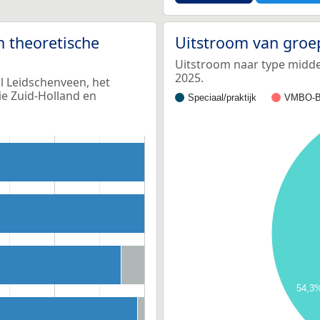
n theoretische
Uitstroom van groe
Uitstroom naar type middel
2025.
l Leidschenveen, het
ie Zuid-Holland en
Speciaal/praktijk
VMBO-B
54,3