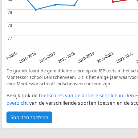
79
79
78
78
77
77
2017-2018
2014-2015
2020-2021
2016-2017
2
2018-2019
2015-2016
2021-2022
De grafiek toont de gemiddelde score op de IEP toets in het sc
Montessorischool Leidschenveen. Dit is het enige jaar waarvoor
voor Montessorischool Leidschenveen bekend zijn.
Bekijk ook de
toetscores van de andere scholen in Den 
overzicht
van de verschillende soorten toetsen en de sco
Soorten toetsen