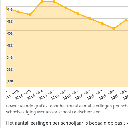
475
475
450
450
425
425
400
400
375
375
350
350
325
325
2012-2013
2019-2020
2015-2016
2011-2012
2018-2019
2014-2015
2011
202
2017-2018
2013-2014
2020-2021
2016-2017
Bovenstaande grafiek toont het totaal aantal leerlingen per sch
schoolvestiging Montessorischool Leidschenveen.
Het aantal leerlingen per schooljaar is bepaald op basis