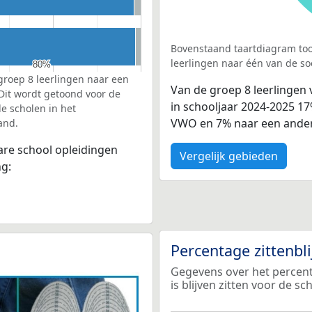
Bovenstaand taartdiagram too
leerlingen naar één van de so
80%
80%
groep 8 leerlingen naar een
Van de groep 8 leerlingen
 Dit wordt getoond voor de
in schooljaar 2024-2025 1
e scholen in het
VWO en 7% naar een ander
and.
bare school opleidingen
Vergelijk gebieden
ng:
Percentage zittenbl
Gegevens over het percent
is blijven zitten voor de s