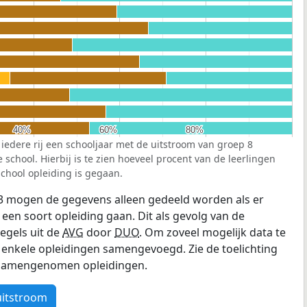
40%
40%
60%
60%
80%
80%
 iedere rij een schooljaar met de uitstroom van groep 8
school. Hierbij is te zien hoeveel procent van de leerlingen
chool opleiding is gegaan.
3 mogen de gegevens alleen gedeeld worden als er
 een soort opleiding gaan. Dit als gevolg van de
egels uit de
AVG
door
DUO
. Om zoveel mogelijk data te
enkele opleidingen samengevoegd. Zie de toelichting
e samengenomen opleidingen.
uitstroom