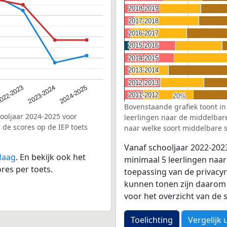
2018-2019
2018-2019
2017-2018
2017-2018
2016-2017
2016-2017
2015-2016
2015-2016
2014-2015
2014-2015
2013-2014
2013-2014
2012-2013
2012-2013
2023-2024
022-2023
2024-2025
2011-2012
2011-2012
20%
20%
Bovenstaande grafiek toont in
hooljaar 2024-2025 voor
leerlingen naar de middelbare 
 de scores op de IEP toets
naar welke soort middelbare s
Vanaf schooljaar 2022-202
Haag
. En bekijk ook het
minimaal 5 leerlingen naar
res per toets.
toepassing van de privacyr
kunnen tonen zijn daarom 
voor het overzicht van d
Toelichting
Vergelijk 