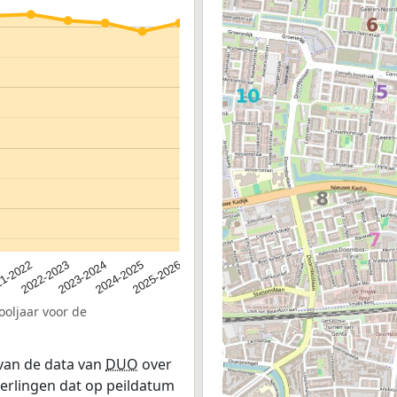
2023-2024
2022-2023
2025-2026
1-2022
2024-2025
ooljaar voor de
 van de data van
DUO
over
leerlingen dat op peildatum