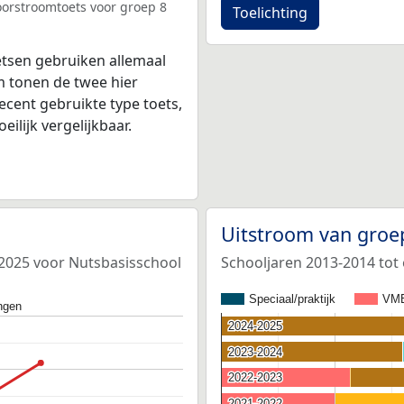
oorstroomtoets voor groep 8
Toelichting
tsen gebruiken allemaal
 tonen de twee hier
ecent gebruikte type toets,
ilijk vergelijkbaar.
Uitstroom van groe
-2025 voor Nutsbasisschool
Schooljaren 2013-2014 tot
Speciaal/praktijk
VM
ngen
2024-2025
2024-2025
2023-2024
2023-2024
2022-2023
2022-2023
2021-2022
2021-2022