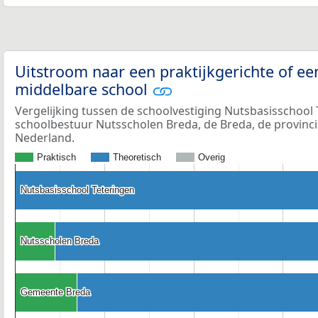
Uitstroom naar een praktijkgerichte of ee
middelbare school
Vergelijking tussen de schoolvestiging Nutsbasisschool 
schoolbestuur Nutsscholen Breda, de Breda, de provinc
Nederland.
Praktisch
Theoretisch
Overig
Nutsbasisschool Teteringen
Nutsbasisschool Teteringen
Nutsscholen Breda
Nutsscholen Breda
Gemeente Breda
Gemeente Breda