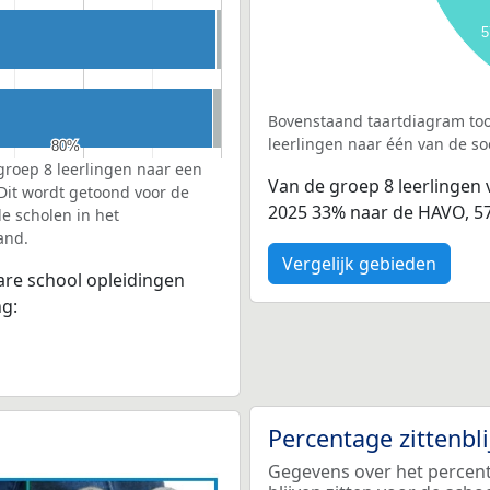
5
Bovenstaand taartdiagram too
leerlingen naar één van de so
80%
80%
groep 8 leerlingen naar een
Van de groep 8 leerlingen 
 Dit wordt getoond voor de
2025 33% naar de HAVO, 5
e scholen in het
and.
Vergelijk gebieden
bare school opleidingen
ng:
Percentage zittenbl
Gegevens over het percent