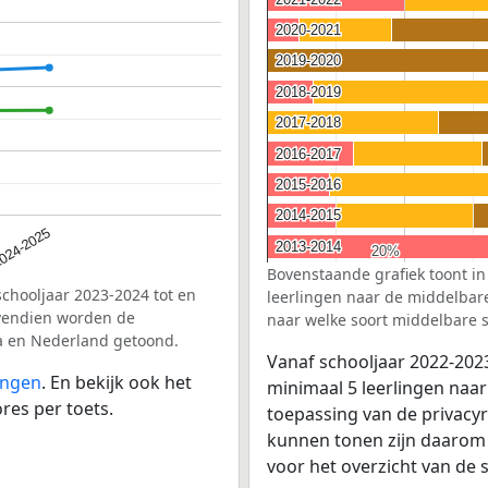
2020-2021
2020-2021
2019-2020
2019-2020
2018-2019
2018-2019
2017-2018
2017-2018
2016-2017
2016-2017
2015-2016
2015-2016
2014-2015
2014-2015
024-2025
2013-2014
2013-2014
20%
20%
Bovenstaande grafiek toont in
schooljaar 2023-2024 tot en
leerlingen naar de middelbare 
ovendien worden de
naar welke soort middelbare s
da en Nederland getoond.
Vanaf schooljaar 2022-202
ingen
. En bekijk ook het
minimaal 5 leerlingen naar
res per toets.
toepassing van de privacyr
kunnen tonen zijn daarom 
voor het overzicht van d