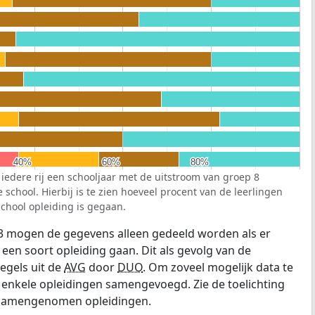
40%
40%
60%
60%
80%
80%
 iedere rij een schooljaar met de uitstroom van groep 8
school. Hierbij is te zien hoeveel procent van de leerlingen
chool opleiding is gegaan.
3 mogen de gegevens alleen gedeeld worden als er
 een soort opleiding gaan. Dit als gevolg van de
egels uit de
AVG
door
DUO
. Om zoveel mogelijk data te
enkele opleidingen samengevoegd. Zie de toelichting
e samengenomen opleidingen.