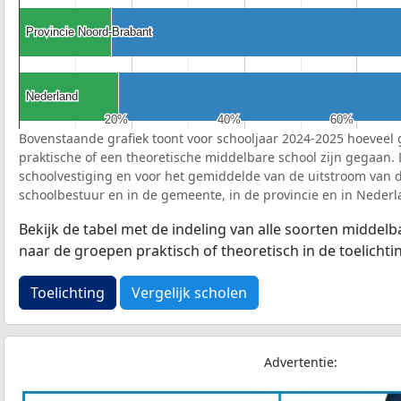
Provincie Noord-Brabant
Provincie Noord-Brabant
Nederland
Nederland
20%
20%
40%
40%
60%
60%
Bovenstaande grafiek toont voor schooljaar 2024-2025 hoeveel 
praktische of een theoretische middelbare school zijn gegaan.
schoolvestiging en voor het gemiddelde van de uitstroom van d
schoolbestuur en in de gemeente, in de provincie en in Nederl
Bekijk de tabel met de indeling van alle soorten middel
naar de groepen praktisch of theoretisch in de toelichti
Toelichting
Vergelijk scholen
Advertentie: