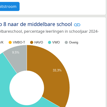
uitstroom
p 8 naar de middelbare school
bareschool, percentage leerlingen in schooljaar 2024-
/K
VMBO-T
HAVO
VWO
Overig
9,5%
33,3%