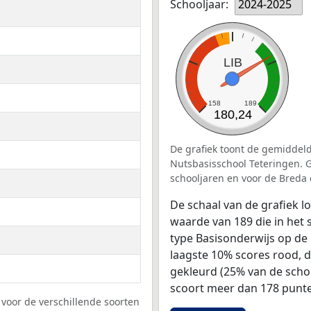
Schooljaar:
2024-2025
LIB
158
189
180,24
De grafiek toont de gemiddeld
Nutsbasisschool Teteringen. G
schooljaren en voor de Breda
De schaal van de grafiek 
waarde van 189 die in het 
type Basisonderwijs op de 
laagste 10% scores rood, 
gekleurd (25% van de scho
scoort meer dan 178 punte
voor de verschillende soorten