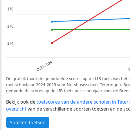
178
178
176
176
174
174
2023-2024
2
De grafiek toont de gemiddelde scores op de LIB toets van het 
met schooljaar 2024-2025 voor Nutsbasisschool Teteringen. B
gemiddelde scores op de LIB toets per schooljaar voor de Bre
Bekijk ook de
toetscores van de andere scholen in Teter
overzicht
van de verschillende soorten toetsen en de sco
Soorten toetsen