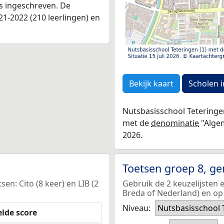
as ingeschreven. De
1-2022 (210 leerlingen) en
Bekijk kaart
Scholen i
Nutsbasisschool Teteringen
met de
denominatie
"Algem
2026.
Toetsen groep 8, g
n: Cito (8 keer) en LIB (2
Gebruik de 2 keuzelijsten 
Breda of Nederland) en op 
Niveau:
Nutsbasisschool 
lde score