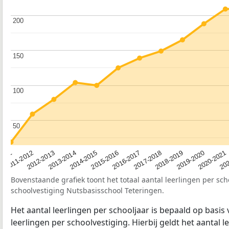
200
200
150
150
100
100
50
50
2012-2013
2019-2020
2015-2016
2011-2012
2018-2019
2014-2015
2011
202
2017-2018
2013-2014
2020-2021
2016-2017
Bovenstaande grafiek toont het totaal aantal leerlingen per sch
schoolvestiging Nutsbasisschool Teteringen.
Het aantal leerlingen per schooljaar is bepaald op basis
leerlingen per schoolvestiging. Hierbij geldt het aantal 