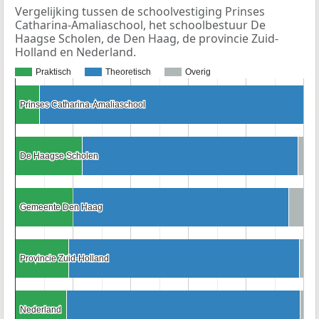
Vergelijking tussen de schoolvestiging Prinses
Catharina-Amaliaschool, het schoolbestuur De
Haagse Scholen, de Den Haag, de provincie Zuid-
Holland en Nederland.
Praktisch
Theoretisch
Overig
Prinses Catharina-Amaliaschool
Prinses Catharina-Amaliaschool
De Haagse Scholen
De Haagse Scholen
Gemeente Den Haag
Gemeente Den Haag
Provincie Zuid-Holland
Provincie Zuid-Holland
Nederland
Nederland