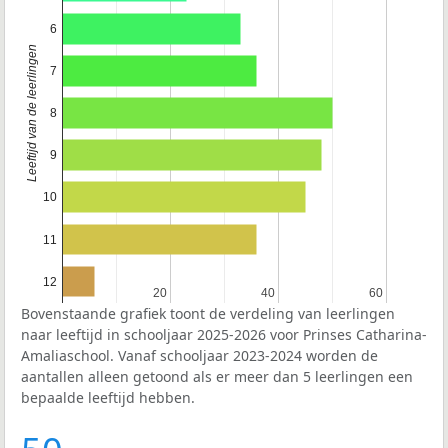
6
Leeftijd van de leerlingen
7
8
9
10
11
12
20
20
40
40
60
60
Bovenstaande grafiek toont de verdeling van leerlingen
naar leeftijd in schooljaar 2025-2026 voor Prinses Catharina-
Amaliaschool. Vanaf schooljaar 2023-2024 worden de
aantallen alleen getoond als er meer dan 5 leerlingen een
bepaalde leeftijd hebben.