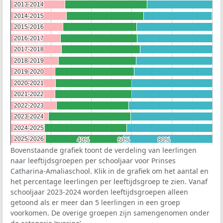
2013-2014
2013-2014
2014-2015
2014-2015
2015-2016
2015-2016
2016-2017
2016-2017
2017-2018
2017-2018
2018-2019
2018-2019
2019-2020
2019-2020
2020-2021
2020-2021
2021-2022
2021-2022
2022-2023
2022-2023
2023-2024
2023-2024
2024-2025
2024-2025
2025-2026
2025-2026
40%
40%
60%
60%
80%
80%
Bovenstaande grafiek toont de verdeling van leerlingen
naar leeftijdsgroepen per schooljaar voor Prinses
Catharina-Amaliaschool. Klik in de grafiek om het aantal en
het percentage leerlingen per leeftijdsgroep te zien. Vanaf
schooljaar 2023-2024 worden leeftijdsgroepen alleen
getoond als er meer dan 5 leerlingen in een groep
voorkomen. De overige groepen zijn samengenomen onder