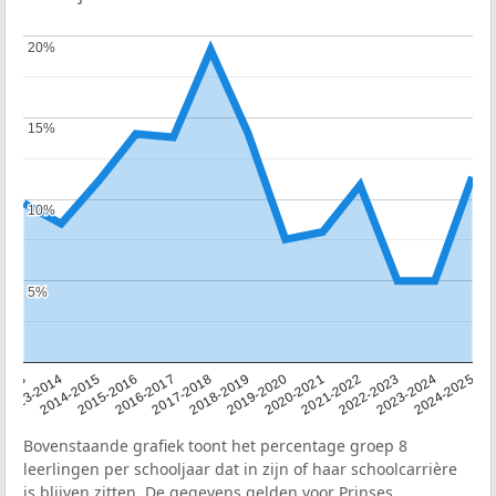
20%
20%
15%
15%
10%
10%
5%
5%
2013
2013-2014
2014-2015
2015-2016
2016-2017
2017-2018
2018-2019
2019-2020
2020-2021
2021-2022
2022-2023
2023-2024
2024-2025
Bovenstaande grafiek toont het percentage groep 8
leerlingen per schooljaar dat in zijn of haar schoolcarrière
is blijven zitten. De gegevens gelden voor Prinses