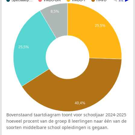
Speciaal/p…
VMBO-B/K
VMBO-T
HAVO
1/2
8,5%
25,5%
25,5%
40,4%
Bovenstaand taartdiagram toont voor schooljaar 2024-2025
hoeveel procent van de groep 8 leerlingen naar één van de
soorten middelbare school opleidingen is gegaan.