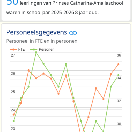
50
leerlingen van Prinses Catharina-Amaliaschool
waren in schooljaar 2025-2026 8 jaar oud.
Personeelsgegevens
Personeel in
FTE
en in personen
FTE
Personen
27
27
36
36
26
26
34
34
25
25
32
32
24
24
30
30
23
23