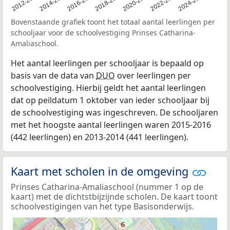
2011
2012-2013
2014-2015
2016-2017
2018-2019
2020-2021
2022-2023
2024-2025
Bovenstaande grafiek toont het totaal aantal leerlingen per
schooljaar voor de schoolvestiging Prinses Catharina-
Amaliaschool.
Het aantal leerlingen per schooljaar is bepaald op
basis van de data van
DUO
over leerlingen per
schoolvestiging. Hierbij geldt het aantal leerlingen
dat op peildatum 1 oktober van ieder schooljaar bij
de schoolvestiging was ingeschreven. De schooljaren
met het hoogste aantal leerlingen waren 2015-2016
(442 leerlingen) en 2013-2014 (441 leerlingen).
Kaart met scholen in de omgeving
Prinses Catharina-Amaliaschool (nummer 1 op de
kaart) met de dichtstbijzijnde scholen. De kaart toont
schoolvestigingen van het type Basisonderwijs.