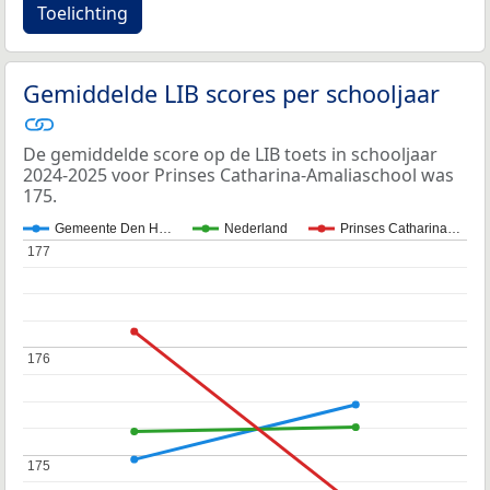
Toelichting
Gemiddelde LIB scores per schooljaar
De gemiddelde score op de LIB toets in schooljaar
2024-2025 voor Prinses Catharina-Amaliaschool was
175.
Gemeente Den H…
Nederland
Prinses Catharina…
177
177
176
176
175
175