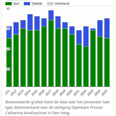
Vast
Tijdelijk
Onbekend
40
40
30
30
20
20
10
10
2011
2012
2013
2014
2015
2016
2017
2018
2019
2020
2021
2022
2023
2024
2025
Bovenstaande grafiek toont de data over het personeel naar
type dienstverband voor de vestiging Openbare Prinses
Catharina-Amaliaschool in Den Haag.