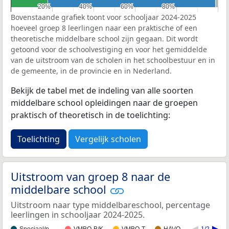
20%
20%
40%
40%
60%
60%
80%
80%
Bovenstaande grafiek toont voor schooljaar 2024-2025
hoeveel groep 8 leerlingen naar een praktische of een
theoretische middelbare school zijn gegaan. Dit wordt
getoond voor de schoolvestiging en voor het gemiddelde
van de uitstroom van de scholen in het schoolbestuur en in
de gemeente, in de provincie en in Nederland.
Bekijk de tabel met de indeling van alle soorten
middelbare school opleidingen naar de groepen
praktisch of theoretisch in de toelichting:
Toelichting
Vergelijk scholen
Uitstroom van groep 8 naar de
middelbare school
Uitstroom naar type middelbareschool, percentage
leerlingen in schooljaar 2024-2025.