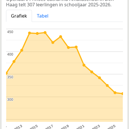
Haag telt 307 leerlingen in schooljaar 2025-2026.
Grafiek
Tabel
450
450
400
400
350
350
300
300