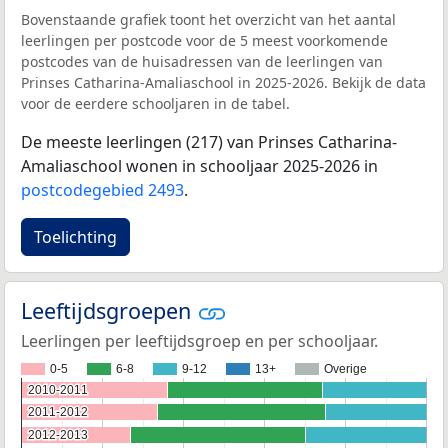
Bovenstaande grafiek toont het overzicht van het aantal
leerlingen per postcode voor de 5 meest voorkomende
postcodes van de huisadressen van de leerlingen van
Prinses Catharina-Amaliaschool in 2025-2026. Bekijk de data
voor de eerdere schooljaren in de tabel.
De meeste leerlingen (217) van Prinses Catharina-
Amaliaschool wonen in schooljaar 2025-2026 in
postcodegebied 2493
.
Toelichting
Leeftijdsgroepen
Leerlingen per leeftijdsgroep en per schooljaar.
0-5
6-8
9-12
13+
Overige
2010-2011
2010-2011
2011-2012
2011-2012
2012-2013
2012-2013