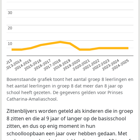
30
30
20
20
10
10
2014-2015
2013-2014
2020-2021
12-2013
2019-2020
2018-2019
2017-2018
2024-2025
2016-2017
2023-2024
2022-2023
2015-2016
2021-2022
Bovenstaande grafiek toont het aantal groep 8 leerlingen en
het aantal leerlingen in groep 8 dat meer dan 8 jaar op
school heeft gezeten. De gegevens gelden voor Prinses
Catharina-Amaliaschool.
Zittenblijvers worden geteld als kinderen die in groep
8 zitten en die al 9 jaar of langer op de basisschool
zitten, en dus op enig moment in hun
schoolloopbaan een jaar over hebben gedaan. Met