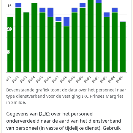
15
15
10
10
5
5
2011
2012
2013
2014
2015
2016
2017
2018
2019
2020
2021
2022
2023
2024
2025
Bovenstaande grafiek toont de data over het personeel naar
type dienstverband voor de vestiging IKC Prinses Margriet
in Smilde.
Gegevens van
DUO
over het personeel
onderverdeeld naar de aard van het dienstverband
van personeel (in vaste of tijdelijke dienst). Gebruik