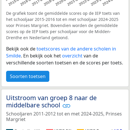
14-2015
2015-2016
2016-2017
2017-2018
2018-2019
2020-2021
2021-2022
2022-2023
2023-2024
2024-2025
De grafiek toont de gemiddelde scores op de IEP toets van
het schooljaar 2015-2016 tot en met schooljaar 2024-2025
voor Prinses Margriet. Bovendien worden de gemiddelde
scores op de IEP toets per schooljaar voor de Midden-
Drenthe en Nederland getoond.
Bekijk ook de
toetscores van de andere scholen in
Smilde
. En bekijk ook het
overzicht
van de
verschillende soorten toetsen en de scores per toets.
Soorten toetsen
Uitstroom van groep 8 naar de
middelbare school
Schooljaren 2011-2012 tot en met 2024-2025, Prinses
Margriet