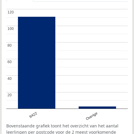
120
120
100
100
80
80
60
60
40
40
20
20
9422
Overige
Bovenstaande grafiek toont het overzicht van het aantal
leerlingen per postcode voor de 2 meest voorkomende