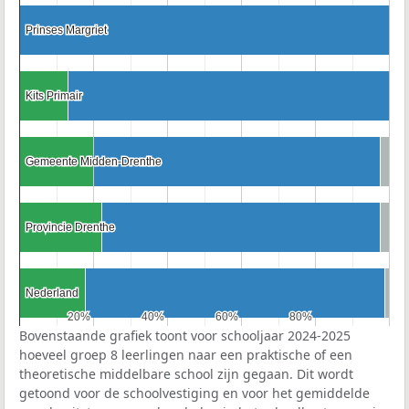
Prinses Margriet
Prinses Margriet
Kits Primair
Kits Primair
Gemeente Midden-Drenthe
Gemeente Midden-Drenthe
Provincie Drenthe
Provincie Drenthe
Nederland
Nederland
20%
20%
40%
40%
60%
60%
80%
80%
Bovenstaande grafiek toont voor schooljaar 2024-2025
hoeveel groep 8 leerlingen naar een praktische of een
theoretische middelbare school zijn gegaan. Dit wordt
getoond voor de schoolvestiging en voor het gemiddelde