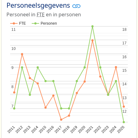
Personeelsgegevens
Personeel in
FTE
en in personen
FTE
Personen
11
11
18
18
17
17
10
10
16
16
9
9
15
15
14
14
8
8
13
13
7
7
12
12
2013
2018
2023
2015
2020
2025
2012
2017
2022
2014
2019
2024
2011
2016
2021