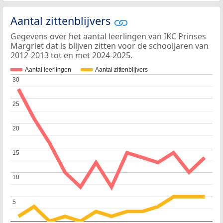
Aantal zittenblijvers
Gegevens over het aantal leerlingen van IKC Prinses
Margriet dat is blijven zitten voor de schooljaren van
2012-2013 tot en met 2024-2025.
Aantal leerlingen
Aantal zittenblijvers
30
30
25
25
20
20
15
15
10
10
5
5