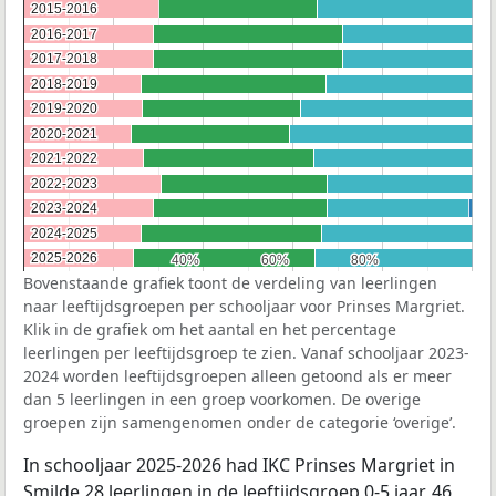
2015-2016
2015-2016
2016-2017
2016-2017
2017-2018
2017-2018
2018-2019
2018-2019
2019-2020
2019-2020
2020-2021
2020-2021
2021-2022
2021-2022
2022-2023
2022-2023
2023-2024
2023-2024
2024-2025
2024-2025
2025-2026
2025-2026
40%
40%
60%
60%
80%
80%
Bovenstaande grafiek toont de verdeling van leerlingen
naar leeftijdsgroepen per schooljaar voor Prinses Margriet.
Klik in de grafiek om het aantal en het percentage
leerlingen per leeftijdsgroep te zien. Vanaf schooljaar 2023-
2024 worden leeftijdsgroepen alleen getoond als er meer
dan 5 leerlingen in een groep voorkomen. De overige
groepen zijn samengenomen onder de categorie ‘overige’.
In schooljaar 2025-2026 had IKC Prinses Margriet in
Smilde 28 leerlingen in de leeftijdsgroep 0-5 jaar, 46