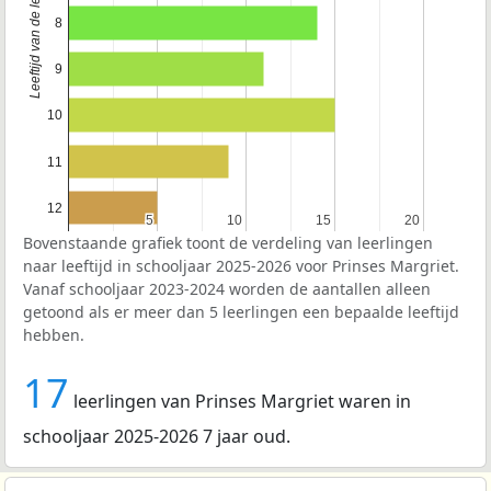
Leeftijd van de leerlingen
8
9
10
11
12
5
5
10
10
15
15
20
20
Bovenstaande grafiek toont de verdeling van leerlingen
naar leeftijd in schooljaar 2025-2026 voor Prinses Margriet.
Vanaf schooljaar 2023-2024 worden de aantallen alleen
getoond als er meer dan 5 leerlingen een bepaalde leeftijd
hebben.
17
leerlingen van Prinses Margriet waren in
schooljaar 2025-2026 7 jaar oud.