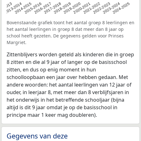
2014-2015
2013-2014
2020-2021
12-2013
2019-2020
2018-2019
2017-2018
2024-2025
2016-2017
2023-2024
2022-2023
2015-2016
2021-2022
Bovenstaande grafiek toont het aantal groep 8 leerlingen en
het aantal leerlingen in groep 8 dat meer dan 8 jaar op
school heeft gezeten. De gegevens gelden voor Prinses
Margriet.
Zittenblijvers worden geteld als kinderen die in groep
8 zitten en die al 9 jaar of langer op de basisschool
zitten, en dus op enig moment in hun
schoolloopbaan een jaar over hebben gedaan. Met
andere woorden: het aantal leerlingen van 12 jaar of
ouder, in leerjaar 8, met meer dan 8 verblijfsjaren in
het onderwijs in het betreffende schooljaar (bijna
altijd is dit 9 jaar omdat je op de basisschool in
principe maar 1 keer mag doubleren).
Gegevens van deze