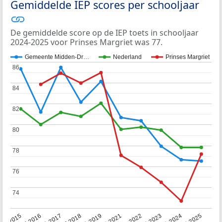
Gemiddelde IEP scores per schooljaar
De gemiddelde score op de IEP toets in schooljaar
2024-2025 voor Prinses Margriet was 77.
Gemeente Midden-Dr…
Nederland
Prinses Margriet
86
86
84
84
82
82
80
80
78
78
76
76
74
74