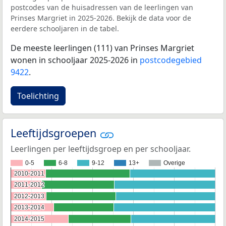
postcodes van de huisadressen van de leerlingen van
Prinses Margriet in 2025-2026. Bekijk de data voor de
eerdere schooljaren in de tabel.
De meeste leerlingen (111) van Prinses Margriet
wonen in schooljaar 2025-2026 in
postcodegebied
9422
.
Toelichting
Leeftijdsgroepen
Leerlingen per leeftijdsgroep en per schooljaar.
0-5
6-8
9-12
13+
Overige
2010-2011
2010-2011
2011-2012
2011-2012
2012-2013
2012-2013
2013-2014
2013-2014
2014-2015
2014-2015