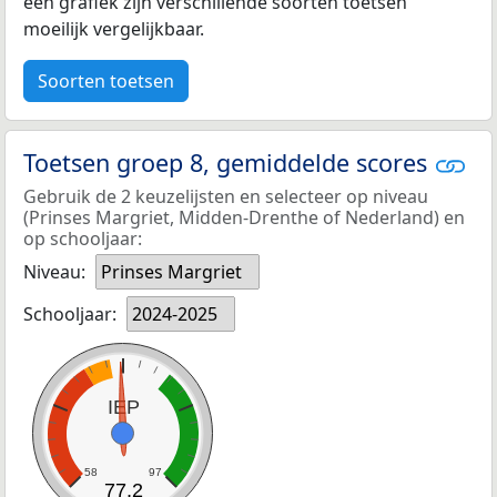
een grafiek zijn verschillende soorten toetsen
moeilijk vergelijkbaar.
Soorten toetsen
Toetsen groep 8, gemiddelde scores
Gebruik de 2 keuzelijsten en selecteer op niveau
(Prinses Margriet, Midden-Drenthe of Nederland) en
op schooljaar:
Niveau:
Prinses Margriet
Schooljaar:
2024-2025
IEP
58
97
77,2