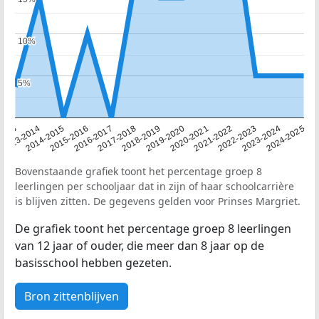
10%
10%
5%
5%
2013
2013-2014
2014-2015
2015-2016
2016-2017
2017-2018
2018-2019
2019-2020
2020-2021
2021-2022
2022-2023
2023-2024
2024-2025
Bovenstaande grafiek toont het percentage groep 8
leerlingen per schooljaar dat in zijn of haar schoolcarrière
is blijven zitten. De gegevens gelden voor Prinses Margriet.
De grafiek toont het percentage groep 8 leerlingen
van 12 jaar of ouder, die meer dan 8 jaar op de
basisschool hebben gezeten.
Bron zittenblijven