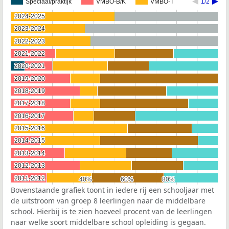
Speciaal/praktijk
VMBO-B/K
VMBO-T
1/2
2024-2025
2024-2025
2023-2024
2023-2024
2022-2023
2022-2023
2021-2022
2021-2022
2020-2021
2020-2021
2019-2020
2019-2020
2018-2019
2018-2019
2017-2018
2017-2018
2016-2017
2016-2017
2015-2016
2015-2016
2014-2015
2014-2015
2013-2014
2013-2014
2012-2013
2012-2013
2011-2012
2011-2012
40%
40%
60%
60%
80%
80%
Bovenstaande grafiek toont in iedere rij een schooljaar met
de uitstroom van groep 8 leerlingen naar de middelbare
school. Hierbij is te zien hoeveel procent van de leerlingen
naar welke soort middelbare school opleiding is gegaan.