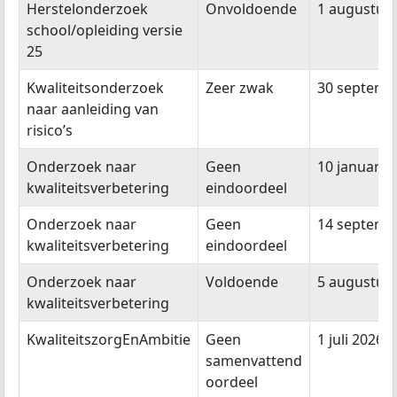
Type onderzoek
Resultaat
Publicatie
Herstelonderzoek
Onvoldoende
1 augustus
school/opleiding versie
25
Kwaliteitsonderzoek
Zeer zwak
30 septemb
naar aanleiding van
risico’s
Onderzoek naar
Geen
10 januari 
kwaliteitsverbetering
eindoordeel
Onderzoek naar
Geen
14 septemb
kwaliteitsverbetering
eindoordeel
Onderzoek naar
Voldoende
5 augustus
kwaliteitsverbetering
KwaliteitszorgEnAmbitie
Geen
1 juli 2026
samenvattend
oordeel