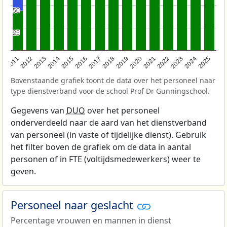
50
50
25
25
2011
2012
2013
2014
2015
2016
2017
2018
2019
2020
2021
2022
2023
2024
2025
Bovenstaande grafiek toont de data over het personeel naar
type dienstverband voor de school Prof Dr Gunningschool.
Gegevens van
DUO
over het personeel
onderverdeeld naar de aard van het dienstverband
van personeel (in vaste of tijdelijke dienst). Gebruik
het filter boven de grafiek om de data in aantal
personen of in FTE (voltijdsmedewerkers) weer te
geven.
Personeel naar geslacht
Percentage vrouwen en mannen in dienst