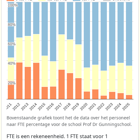
100%
100%
80%
80%
60%
60%
40%
40%
20%
20%
2011
2012
2013
2014
2015
2016
2017
2018
2019
2020
2021
2022
2023
2024
2025
Bovenstaande grafiek toont het de data over het personeel
naar FTE percentage voor de school Prof Dr Gunningschool.
FTE is een rekeneenheid. 1 FTE staat voor 1