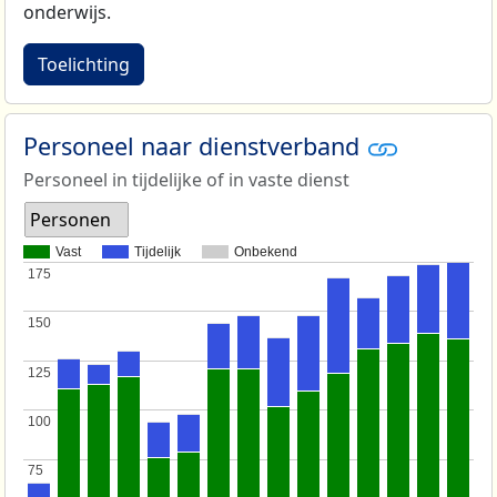
onderwijs.
Toelichting
Personeel naar dienstverband
Personeel in tijdelijke of in vaste dienst
Personen
Vast
Tijdelijk
Onbekend
175
175
150
150
125
125
100
100
75
75