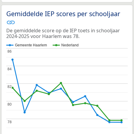
Gemiddelde IEP scores per schooljaar
De gemiddelde score op de IEP toets in schooljaar
2024-2025 voor Haarlem was 78.
Gemeente Haarlem
Nederland
86
86
84
84
82
82
80
80
78
78