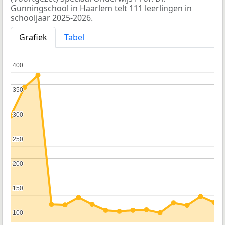
Gunningschool in Haarlem telt 111 leerlingen in
schooljaar 2025-2026.
Grafiek
Tabel
400
400
350
350
300
300
250
250
200
200
150
150
100
100