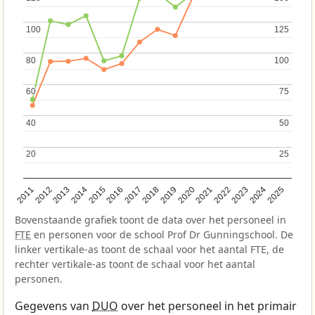
100
100
125
125
80
80
100
100
60
60
75
75
40
40
50
50
20
20
25
25
2013
2018
2023
2015
2020
2025
2012
2017
2022
2014
2019
2024
2011
2016
2021
Bovenstaande grafiek toont de data over het personeel in
FTE
en personen voor de school Prof Dr Gunningschool. De
linker vertikale-as toont de schaal voor het aantal FTE, de
rechter vertikale-as toont de schaal voor het aantal
personen.
Gegevens van
DUO
over het personeel in het primair