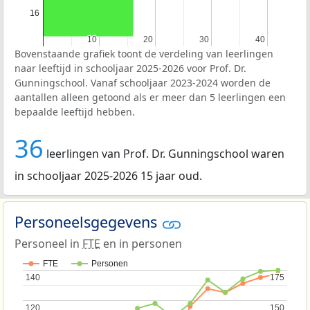
16
10
10
20
20
30
30
40
40
Bovenstaande grafiek toont de verdeling van leerlingen
naar leeftijd in schooljaar 2025-2026 voor Prof. Dr.
Gunningschool. Vanaf schooljaar 2023-2024 worden de
aantallen alleen getoond als er meer dan 5 leerlingen een
bepaalde leeftijd hebben.
36
leerlingen van Prof. Dr. Gunningschool waren
in schooljaar 2025-2026 15 jaar oud.
Personeelsgegevens
Personeel in
FTE
en in personen
FTE
Personen
140
140
175
175
120
120
150
150