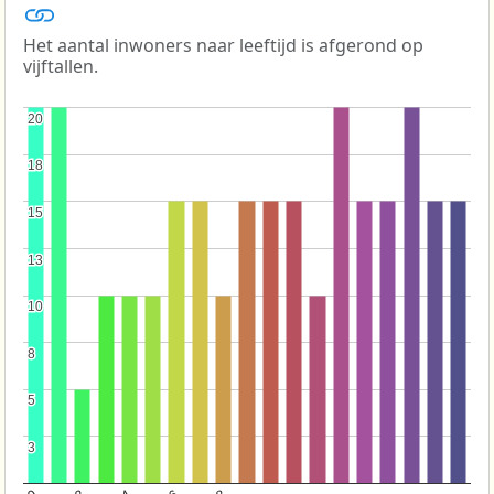
Het aantal inwoners naar leeftijd is afgerond op
vijftallen.
20
20
18
18
15
15
13
13
10
10
8
8
5
5
3
3