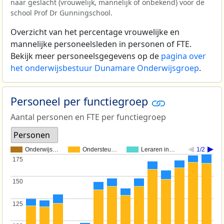
naar geslacht (vrouwelijk, mannelijk of onbekend) voor de
school Prof Dr Gunningschool.
Overzicht van het percentage vrouwelijke en
mannelijke personeelsleden in personen of FTE.
Bekijk meer personeelsgegevens op de
pagina over
het onderwijsbestuur Dunamare Onderwijsgroep
.
Personeel per functiegroep
Aantal personen en FTE per functiegroep
Personen
Onderwijs…
Ondersteu…
Leraren in…
1/2
175
175
150
150
125
125