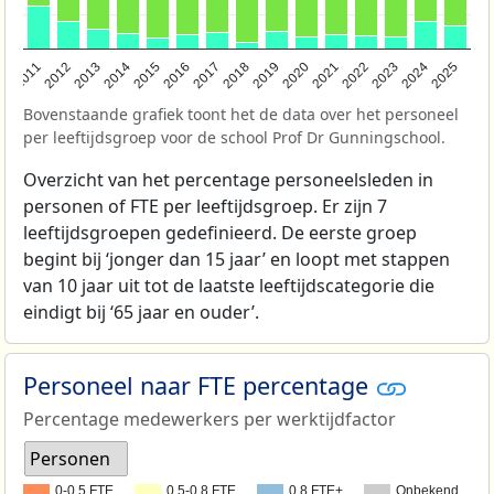
2011
2012
2013
2014
2015
2016
2017
2018
2019
2020
2021
2022
2023
2024
2025
Bovenstaande grafiek toont het de data over het personeel
per leeftijdsgroep voor de school Prof Dr Gunningschool.
Overzicht van het percentage personeelsleden in
personen of FTE per leeftijdsgroep. Er zijn 7
leeftijdsgroepen gedefinieerd. De eerste groep
begint bij ‘jonger dan 15 jaar’ en loopt met stappen
van 10 jaar uit tot de laatste leeftijdscategorie die
eindigt bij ‘65 jaar en ouder’.
Personeel naar FTE percentage
Percentage medewerkers per werktijdfactor
Personen
0-0,5 FTE
0,5-0,8 FTE
0,8 FTE+
Onbekend