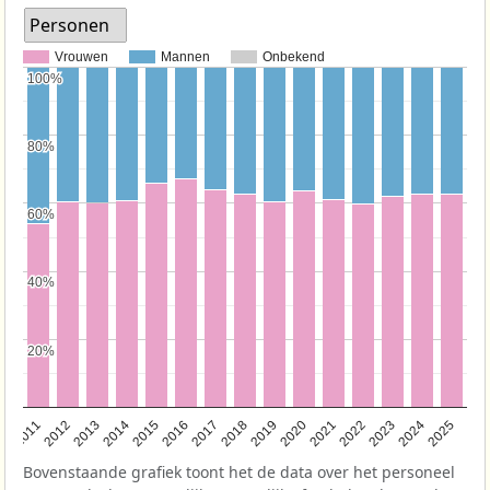
Personen
Vrouwen
Mannen
Onbekend
100%
100%
80%
80%
60%
60%
40%
40%
20%
20%
2011
2012
2013
2014
2015
2016
2017
2018
2019
2020
2021
2022
2023
2024
2025
Bovenstaande grafiek toont het de data over het personeel