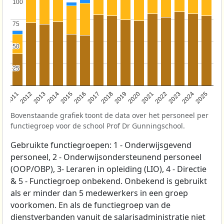
100
100
75
75
50
50
25
25
2011
2012
2013
2014
2015
2016
2017
2018
2019
2020
2021
2022
2023
2024
2025
Bovenstaande grafiek toont de data over het personeel per
functiegroep voor de school Prof Dr Gunningschool.
Gebruikte functiegroepen: 1 - Onderwijsgevend
personeel, 2 - Onderwijsondersteunend personeel
(OOP/OBP), 3- Leraren in opleiding (LIO), 4 - Directie
& 5 - Functiegroep onbekend. Onbekend is gebruikt
als er minder dan 5 medewerkers in een groep
voorkomen. En als de functiegroep van de
dienstverbanden vanuit de salarisadministratie niet