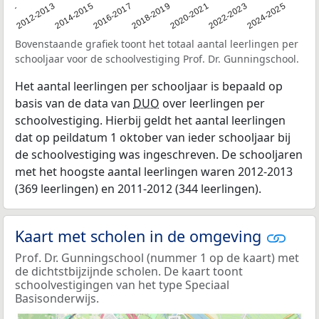
2011
2012-2013
2014-2015
2016-2017
2018-2019
2020-2021
2022-2023
2024-2025
Bovenstaande grafiek toont het totaal aantal leerlingen per
schooljaar voor de schoolvestiging Prof. Dr. Gunningschool.
Het aantal leerlingen per schooljaar is bepaald op
basis van de data van
DUO
over leerlingen per
schoolvestiging. Hierbij geldt het aantal leerlingen
dat op peildatum 1 oktober van ieder schooljaar bij
de schoolvestiging was ingeschreven. De schooljaren
met het hoogste aantal leerlingen waren 2012-2013
(369 leerlingen) en 2011-2012 (344 leerlingen).
Kaart met scholen in de omgeving
Prof. Dr. Gunningschool (nummer 1 op de kaart) met
de dichtstbijzijnde scholen. De kaart toont
schoolvestigingen van het type Speciaal
Basisonderwijs.