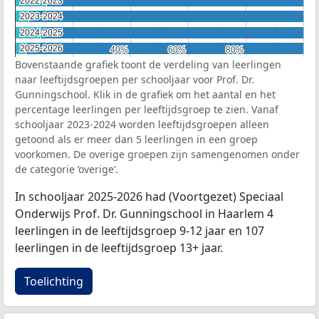
2022-2023
2022-2023
2023-2024
2023-2024
2024-2025
2024-2025
2025-2026
2025-2026
40%
40%
60%
60%
80%
80%
Bovenstaande grafiek toont de verdeling van leerlingen
naar leeftijdsgroepen per schooljaar voor Prof. Dr.
Gunningschool. Klik in de grafiek om het aantal en het
percentage leerlingen per leeftijdsgroep te zien. Vanaf
schooljaar 2023-2024 worden leeftijdsgroepen alleen
getoond als er meer dan 5 leerlingen in een groep
voorkomen. De overige groepen zijn samengenomen onder
de categorie ‘overige’.
In schooljaar 2025-2026 had (Voortgezet) Speciaal
Onderwijs Prof. Dr. Gunningschool in Haarlem 4
leerlingen in de leeftijdsgroep 9-12 jaar en 107
leerlingen in de leeftijdsgroep 13+ jaar.
Toelichting