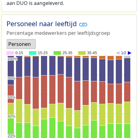
aan DUO is aangeleverd.
Personeel naar leeftijd
Percentage medewerkers per leeftijdsgroep
Personen
0-15
15-25
25-35
35-45
1/2
100%
100%
80%
80%
60%
60%
40%
40%
20%
20%