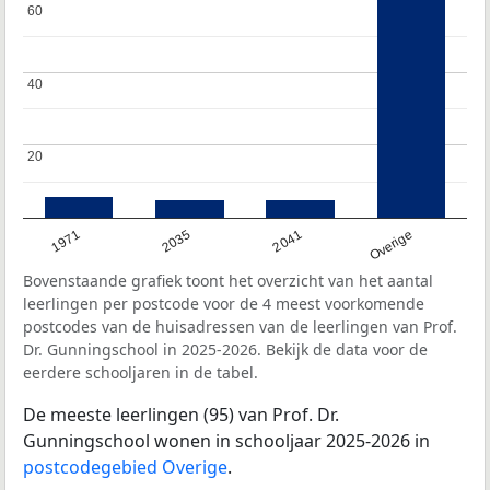
60
60
40
40
20
20
1971
2035
2041
Overige
Bovenstaande grafiek toont het overzicht van het aantal
leerlingen per postcode voor de 4 meest voorkomende
postcodes van de huisadressen van de leerlingen van Prof.
Dr. Gunningschool in 2025-2026. Bekijk de data voor de
eerdere schooljaren in de tabel.
De meeste leerlingen (95) van Prof. Dr.
Gunningschool wonen in schooljaar 2025-2026 in
postcodegebied Overige
.