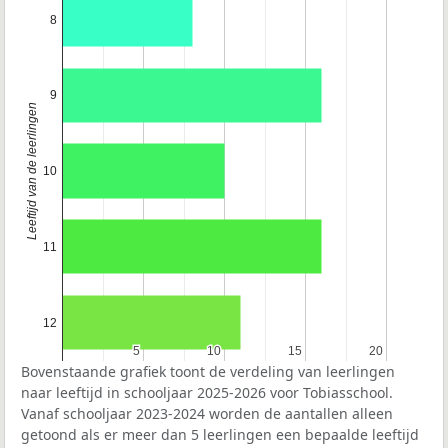
8
9
Leeftijd van de leerlingen
10
11
12
5
5
10
10
15
15
20
20
Bovenstaande grafiek toont de verdeling van leerlingen
naar leeftijd in schooljaar 2025-2026 voor Tobiasschool.
Vanaf schooljaar 2023-2024 worden de aantallen alleen
getoond als er meer dan 5 leerlingen een bepaalde leeftijd