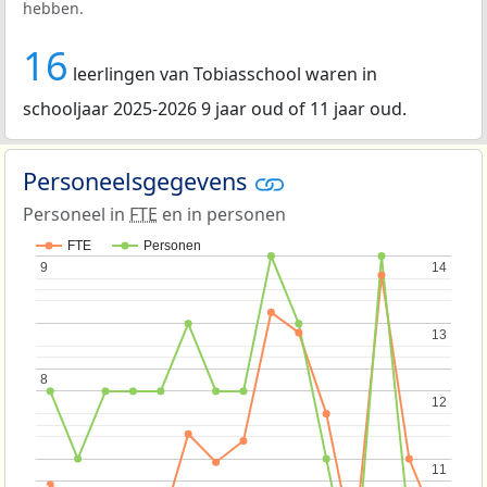
hebben.
16
leerlingen van Tobiasschool waren in
schooljaar 2025-2026 9 jaar oud of 11 jaar oud.
Personeelsgegevens
Personeel in
FTE
en in personen
FTE
Personen
9
9
14
14
13
13
8
8
12
12
11
11