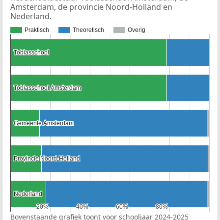
Amsterdam, de provincie Noord-Holland en
Nederland.
Praktisch
Theoretisch
Overig
Tobiasschool
Tobiasschool
Tobiasschool Amsterdam
Tobiasschool Amsterdam
Gemeente Amsterdam
Gemeente Amsterdam
Provincie Noord-Holland
Provincie Noord-Holland
Nederland
Nederland
20%
20%
40%
40%
60%
60%
80%
80%
Bovenstaande grafiek toont voor schooljaar 2024-2025