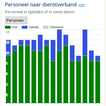
Personeel naar dienstverband
Personeel in tijdelijke of in vaste dienst
Personen
Vast
Tijdelijk
Onbekend
14
14
12
12
10
10
8
8
6
6
4
4
2
2