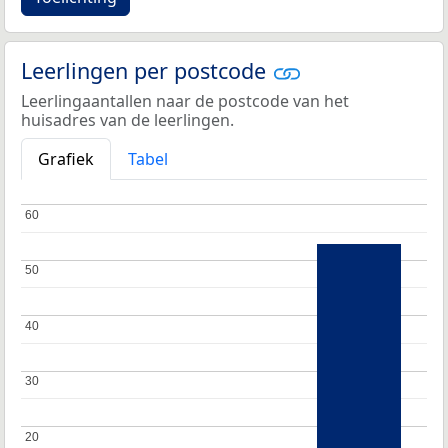
Leerlingen per postcode
Leerlingaantallen naar de postcode van het
huisadres van de leerlingen.
Grafiek
Tabel
60
60
50
50
40
40
30
30
20
20