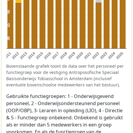
6
6
4
4
2
2
2011
2012
2013
2014
2015
2016
2017
2018
2019
2020
2021
2022
2023
2024
2025
Bovenstaande grafiek toont de data over het personeel per
functiegroep voor de vestiging Antroposofische Speciaal
Basisonderwijs Tobiasschool in Amsterdam (inclusief
eventuele bovenschoolse medewerkers van het bestuur).
Gebruikte functiegroepen: 1 - Onderwijsgevend
personeel, 2 - Onderwijsondersteunend personeel
(OOP/OBP), 3- Leraren in opleiding (LIO), 4 - Directie
& 5 - Functiegroep onbekend. Onbekend is gebruikt
als er minder dan 5 medewerkers in een groep
voorkomen. En als de functiegroep van de