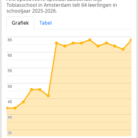
Tobiasschool in Amsterdam telt 64 leerlingen in
schooljaar 2025-2026.
Grafiek
Tabel
65
65
60
60
55
55
50
50
45
45
40
40
35
35