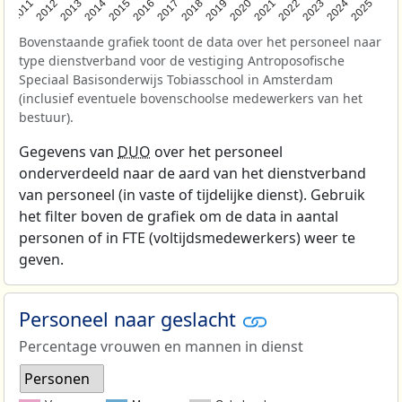
2011
2012
2013
2014
2015
2016
2017
2018
2019
2020
2021
2022
2023
2024
2025
Bovenstaande grafiek toont de data over het personeel naar
type dienstverband voor de vestiging Antroposofische
Speciaal Basisonderwijs Tobiasschool in Amsterdam
(inclusief eventuele bovenschoolse medewerkers van het
bestuur).
Gegevens van
DUO
over het personeel
onderverdeeld naar de aard van het dienstverband
van personeel (in vaste of tijdelijke dienst). Gebruik
het filter boven de grafiek om de data in aantal
personen of in FTE (voltijdsmedewerkers) weer te
geven.
Personeel naar geslacht
Percentage vrouwen en mannen in dienst
Personen