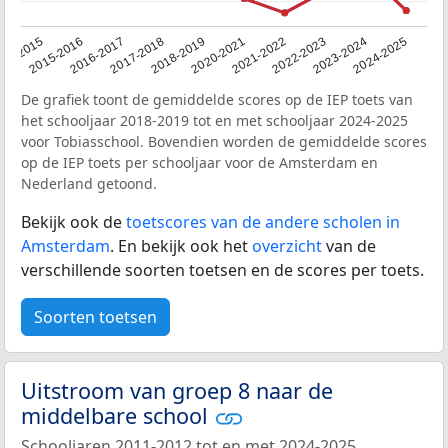
14-2015
2015-2016
2016-2017
2017-2018
2018-2019
2020-2021
2021-2022
2022-2023
2023-2024
2024-2025
De grafiek toont de gemiddelde scores op de IEP toets van
het schooljaar 2018-2019 tot en met schooljaar 2024-2025
voor Tobiasschool. Bovendien worden de gemiddelde scores
op de IEP toets per schooljaar voor de Amsterdam en
Nederland getoond.
Bekijk ook de
toetscores van de andere scholen in
Amsterdam
. En bekijk ook het
overzicht
van de
verschillende soorten toetsen en de scores per toets.
Soorten toetsen
Uitstroom van groep 8 naar de
middelbare school
Schooljaren 2011-2012 tot en met 2024-2025,