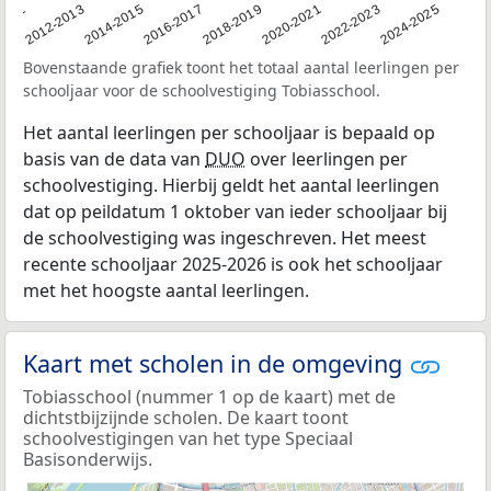
2011
2012-2013
2014-2015
2016-2017
2018-2019
2020-2021
2022-2023
2024-2025
Bovenstaande grafiek toont het totaal aantal leerlingen per
schooljaar voor de schoolvestiging Tobiasschool.
Het aantal leerlingen per schooljaar is bepaald op
basis van de data van
DUO
over leerlingen per
schoolvestiging. Hierbij geldt het aantal leerlingen
dat op peildatum 1 oktober van ieder schooljaar bij
de schoolvestiging was ingeschreven. Het meest
recente schooljaar 2025-2026 is ook het schooljaar
met het hoogste aantal leerlingen.
Kaart met scholen in de omgeving
Tobiasschool (nummer 1 op de kaart) met de
dichtstbijzijnde scholen. De kaart toont
schoolvestigingen van het type Speciaal
Basisonderwijs.