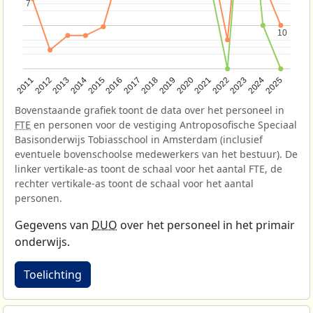
7
7
10
10
2013
2018
2023
2015
2020
2025
2012
2017
2022
2014
2019
2024
2011
2016
2021
Bovenstaande grafiek toont de data over het personeel in
FTE
en personen voor de vestiging Antroposofische Speciaal
Basisonderwijs Tobiasschool in Amsterdam (inclusief
eventuele bovenschoolse medewerkers van het bestuur). De
linker vertikale-as toont de schaal voor het aantal FTE, de
rechter vertikale-as toont de schaal voor het aantal
personen.
Gegevens van
DUO
over het personeel in het primair
onderwijs.
Toelichting