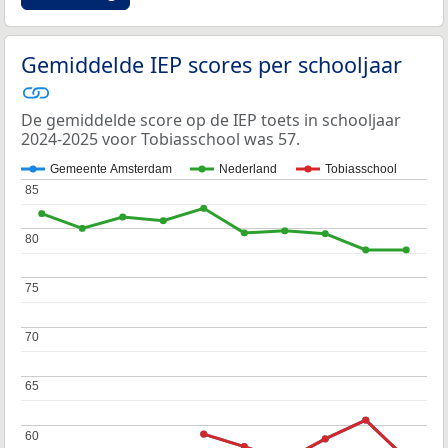
Gemiddelde IEP scores per schooljaar
De gemiddelde score op de IEP toets in schooljaar
2024-2025 voor Tobiasschool was 57.
Gemeente Amsterdam
Nederland
Tobiasschool
85
85
80
80
75
75
70
70
65
65
60
60