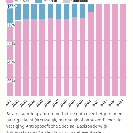
Vrouwen
Mannen
Onbekend
100%
100%
80%
80%
60%
60%
40%
40%
20%
20%
2011
2012
2013
2014
2015
2016
2017
2018
2019
2020
2021
2022
2023
2024
2025
Bovenstaande grafiek toont het de data over het personeel
naar geslacht (vrouwelijk, mannelijk of onbekend) voor de
vestiging Antroposofische Speciaal Basisonderwijs
Tobiasschool in Amsterdam (inclusief eventuele