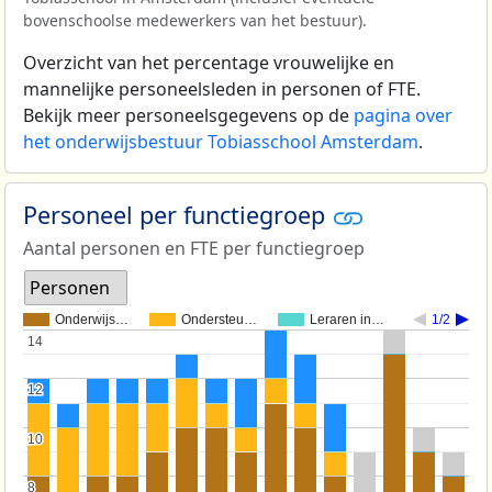
bovenschoolse medewerkers van het bestuur).
Overzicht van het percentage vrouwelijke en
mannelijke personeelsleden in personen of FTE.
Bekijk meer personeelsgegevens op de
pagina over
het onderwijsbestuur Tobiasschool Amsterdam
.
Personeel per functiegroep
Aantal personen en FTE per functiegroep
Personen
Onderwijs…
Ondersteu…
Leraren in…
1/2
14
14
12
12
10
10
8
8