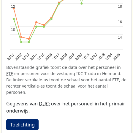
12
12
18
18
16
16
10
10
14
14
2013
2018
2023
2015
2020
2025
2012
2017
2022
2014
2019
2024
2011
2016
2021
Bovenstaande grafiek toont de data over het personeel in
FTE
en personen voor de vestiging IKC Trudo in Helmond.
De linker vertikale-as toont de schaal voor het aantal FTE, de
rechter vertikale-as toont de schaal voor het aantal
personen.
Gegevens van
DUO
over het personeel in het primair
onderwijs.
Toelichting