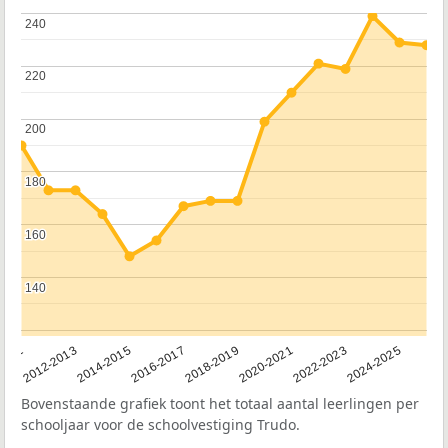
240
240
220
220
200
200
180
180
160
160
140
140
2011
2012-2013
2014-2015
2016-2017
2018-2019
2020-2021
2022-2023
2024-2025
Bovenstaande grafiek toont het totaal aantal leerlingen per
schooljaar voor de schoolvestiging Trudo.