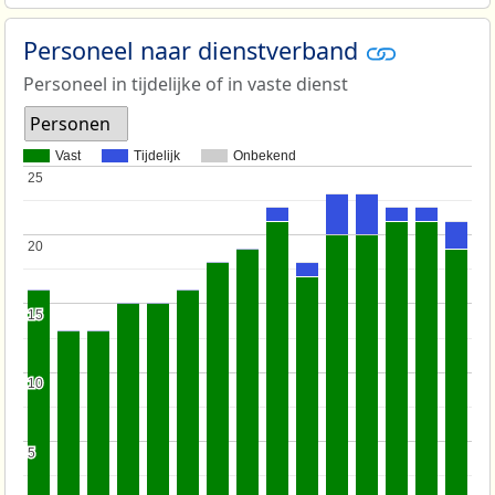
Personeel naar dienstverband
Personeel in tijdelijke of in vaste dienst
Personen
Vast
Tijdelijk
Onbekend
25
25
20
20
15
15
10
10
5
5