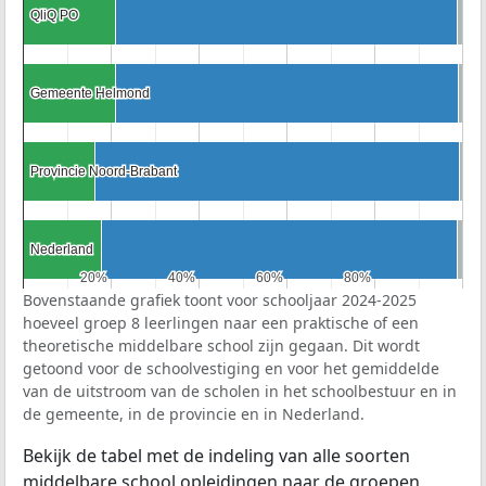
QliQ PO
QliQ PO
Gemeente Helmond
Gemeente Helmond
Provincie Noord-Brabant
Provincie Noord-Brabant
Nederland
Nederland
20%
20%
40%
40%
60%
60%
80%
80%
Bovenstaande grafiek toont voor schooljaar 2024-2025
hoeveel groep 8 leerlingen naar een praktische of een
theoretische middelbare school zijn gegaan. Dit wordt
getoond voor de schoolvestiging en voor het gemiddelde
van de uitstroom van de scholen in het schoolbestuur en in
de gemeente, in de provincie en in Nederland.
Bekijk de tabel met de indeling van alle soorten
middelbare school opleidingen naar de groepen