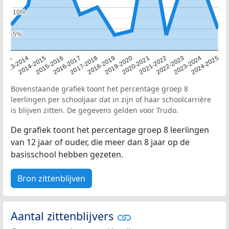
10%
10%
5%
5%
2013
2013-2014
2014-2015
2015-2016
2016-2017
2017-2018
2018-2019
2019-2020
2020-2021
2021-2022
2022-2023
2023-2024
2024-2025
Bovenstaande grafiek toont het percentage groep 8
leerlingen per schooljaar dat in zijn of haar schoolcarrière
is blijven zitten. De gegevens gelden voor Trudo.
De grafiek toont het percentage groep 8 leerlingen
van 12 jaar of ouder, die meer dan 8 jaar op de
basisschool hebben gezeten.
Bron zittenblijven
Aantal zittenblijvers