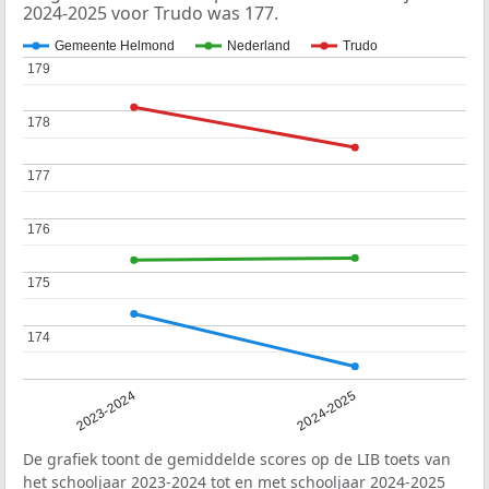
2024-2025 voor Trudo was 177.
Gemeente Helmond
Nederland
Trudo
179
179
178
178
177
177
176
176
175
175
174
174
2023-2024
2024-2025
De grafiek toont de gemiddelde scores op de LIB toets van
het schooljaar 2023-2024 tot en met schooljaar 2024-2025