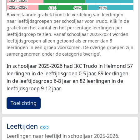
2024-2025
2024-2025
2025-2026
2025-2026
40%
40%
60%
60%
80%
80%
Bovenstaande grafiek toont de verdeling van leerlingen
naar leeftijdsgroepen per schooljaar voor Trudo. Klik in de
grafiek om het aantal en het percentage leerlingen per
leeftijdsgroep te zien. Vanaf schooljaar 2023-2024 worden
leeftijdsgroepen alleen getoond als er meer dan 5
leerlingen in een groep voorkomen. De overige groepen zijn
samengenomen onder de categorie ‘overige’.
In schooljaar 2025-2026 had IKC Trudo in Helmond 57
leerlingen in de leeftijdsgroep 0-5 jaar, 89 leerlingen
in de leeftijdsgroep 6-8 jaar en 82 leerlingen in de
leeftijdsgroep 9-12 jaar.
Toelichting
Leeftijden
Leerlingen naar leeftijd in schooljaar 2025-2026.