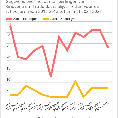
Gegevens over het aantal leerlingen van
Kindcentrum Trudo dat is blijven zitten voor de
schooljaren van 2012-2013 tot en met 2024-2025.
Aantal leerlingen
Aantal zittenblijvers
35
35
30
30
25
25
20
20
15
15
10
10
5
5
2014-2015
2013-2014
2020-2021
12-2013
2019-2020
2018-2019
2017-2018
2024-2025
2016-2017
2023-2024
2022-2023
2015-2016
2021-2022