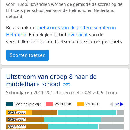
voor Trudo. Bovendien worden de gemiddelde scores op de
LIB toets per schooljaar voor de Helmond en Nederland
getoond.
Bekijk ook de
toetscores van de andere scholen in
Helmond
. En bekijk ook het
overzicht
van de
verschillende soorten toetsen en de scores per toets.
Soorten toetsen
Uitstroom van groep 8 naar de
middelbare school
Schooljaren 2011-2012 tot en met 2024-2025, Trudo
Speciaal/praktijk
VMBO-B/K
VMBO-T
1/2
2024-2025
2024-2025
2023-2024
2023-2024
2022-2023
2022-2023