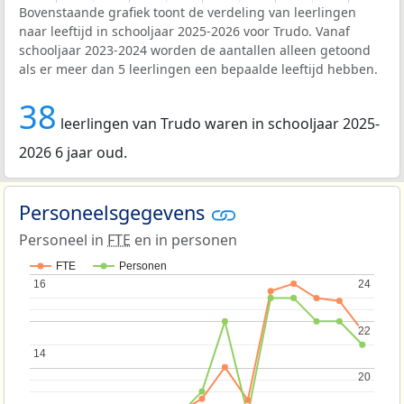
Bovenstaande grafiek toont de verdeling van leerlingen
naar leeftijd in schooljaar 2025-2026 voor Trudo. Vanaf
schooljaar 2023-2024 worden de aantallen alleen getoond
als er meer dan 5 leerlingen een bepaalde leeftijd hebben.
38
leerlingen van Trudo waren in schooljaar 2025-
2026 6 jaar oud.
Personeelsgegevens
Personeel in
FTE
en in personen
FTE
Personen
16
16
24
24
22
22
14
14
20
20