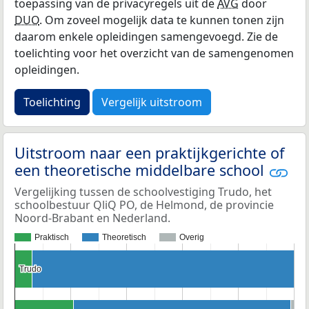
toepassing van de privacyregels uit de
AVG
door
DUO
. Om zoveel mogelijk data te kunnen tonen zijn
daarom enkele opleidingen samengevoegd. Zie de
toelichting voor het overzicht van de samengenomen
opleidingen.
Toelichting
Vergelijk uitstroom
Uitstroom naar een praktijkgerichte of
een theoretische middelbare school
Vergelijking tussen de schoolvestiging Trudo, het
schoolbestuur QliQ PO, de Helmond, de provincie
Noord-Brabant en Nederland.
Praktisch
Theoretisch
Overig
Trudo
Trudo