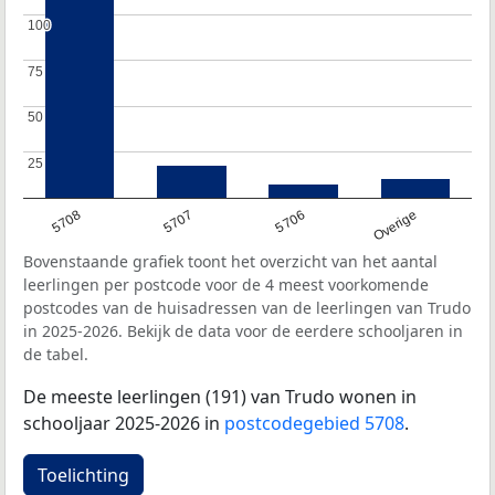
100
100
75
75
50
50
25
25
5708
5707
5706
Overige
Bovenstaande grafiek toont het overzicht van het aantal
leerlingen per postcode voor de 4 meest voorkomende
postcodes van de huisadressen van de leerlingen van Trudo
in 2025-2026. Bekijk de data voor de eerdere schooljaren in
de tabel.
De meeste leerlingen (191) van Trudo wonen in
schooljaar 2025-2026 in
postcodegebied 5708
.
Toelichting