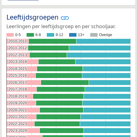
Leeftijdsgroepen
Leerlingen per leeftijdsgroep en per schooljaar.
0-5
6-8
9-12
13+
Overige
2010-2011
2010-2011
2011-2012
2011-2012
2012-2013
2012-2013
2013-2014
2013-2014
2014-2015
2014-2015
2015-2016
2015-2016
2016-2017
2016-2017
2017-2018
2017-2018
2018-2019
2018-2019
2019-2020
2019-2020
2020-2021
2020-2021
2021-2022
2021-2022
2022-2023
2022-2023
2023-2024
2023-2024