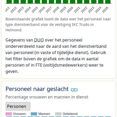
2011
2012
2013
2014
2015
2016
2017
2018
2019
2020
2021
2022
2023
2024
2025
Bovenstaande grafiek toont de data over het personeel naar
type dienstverband voor de vestiging IKC Trudo in
Helmond.
Gegevens van
DUO
over het personeel
onderverdeeld naar de aard van het dienstverband
van personeel (in vaste of tijdelijke dienst). Gebruik
het filter boven de grafiek om de data in aantal
personen of in FTE (voltijdsmedewerkers) weer te
geven.
Personeel naar geslacht
Percentage vrouwen en mannen in dienst
Personen
Vrouwen
Mannen
Onbekend