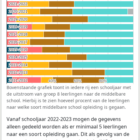
2021-2022
2021-2022
2020-2021
2020-2021
2019-2020
2019-2020
2018-2019
2018-2019
2017-2018
2017-2018
2016-2017
2016-2017
2015-2016
2015-2016
2014-2015
2014-2015
2013-2014
2013-2014
2012-2013
2012-2013
2011-2012
2011-2012
40%
40%
60%
60%
80%
80%
Bovenstaande grafiek toont in iedere rij een schooljaar met
de uitstroom van groep 8 leerlingen naar de middelbare
school. Hierbij is te zien hoeveel procent van de leerlingen
naar welke soort middelbare school opleiding is gegaan.
Vanaf schooljaar 2022-2023 mogen de gegevens
alleen gedeeld worden als er minimaal 5 leerlingen
naar een soort opleiding gaan. Dit als gevolg van de