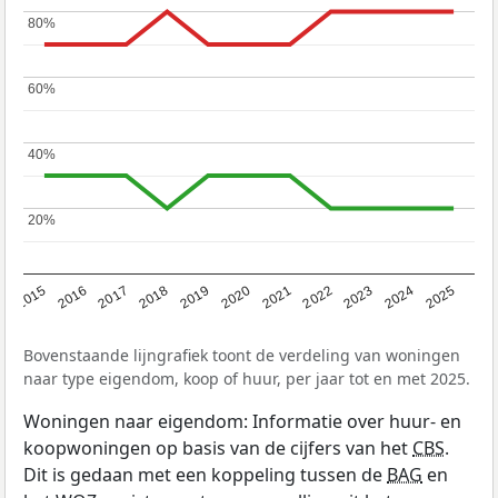
80%
80%
60%
60%
40%
40%
20%
20%
2019
2022
2025
2017
2020
2023
2015
2018
2021
2024
2016
Bovenstaande lijngrafiek toont de verdeling van woningen
naar type eigendom, koop of huur, per jaar tot en met 2025.
Woningen naar eigendom: Informatie over huur- en
koopwoningen op basis van de cijfers van het
CBS
.
Dit is gedaan met een koppeling tussen de
BAG
en