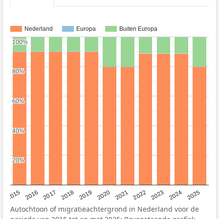
Nederland
Europa
Buiten Europa
100%
100%
80%
80%
60%
60%
40%
40%
20%
20%
2019
2022
2017
2025
2020
2015
2023
2018
2021
2016
2024
Autochtoon of migratieachtergrond in Nederland voor de