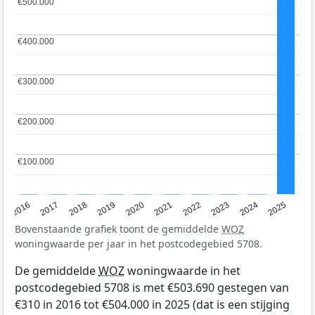
€500.000
€500.000
€400.000
€400.000
€300.000
€300.000
€200.000
€200.000
€100.000
€100.000
2016
2017
2018
2019
2020
2021
2022
2023
2024
2025
Bovenstaande grafiek toont de gemiddelde
WOZ
woningwaarde per jaar in het postcodegebied 5708.
De gemiddelde
WOZ
woningwaarde in het
postcodegebied 5708 is met €503.690 gestegen van
€310 in 2016 tot €504.000 in 2025 (dat is een stijging