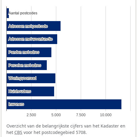
Aantal postcodes
Aantal postcodes
Adressen met postcode
Adressen met postcode
Adressen met woonfunctie
Adressen met woonfunctie
Panden met adres
Panden met adres
Percelen met adres
Percelen met adres
Woningvoorraad
Woningvoorraad
Huishoudens
Huishoudens
Inwoners
Inwoners
2.500
5.000
7.500
10.000
Overzicht van de belangrijkste cijfers van het Kadaster en
het
CBS
voor het postcodegebied 5708.