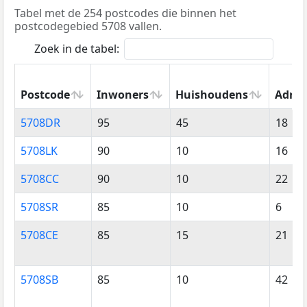
Tabel met de 254 postcodes die binnen het
postcodegebied 5708 vallen.
Zoek in de tabel:
Postcode
Inwoners
Huishoudens
Adres
Postcode
Inwoners
Huishoudens
Adres
5708DR
95
45
18
5708LK
90
10
16
5708CC
90
10
22
5708SR
85
10
6
5708CE
85
15
21
5708SB
85
10
42