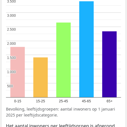
3.500
3.500
3.000
3.000
2.500
2.500
2.000
2.000
1.500
1.500
1.000
1.000
500
500
0-15
15-25
25-45
45-65
65+
Bevolking, leeftijdsgroepen: aantal inwoners op 1 januari
2025 per leeftijdscategorie.
Het aantal inwoners per leeftijdsgroep is afgerond