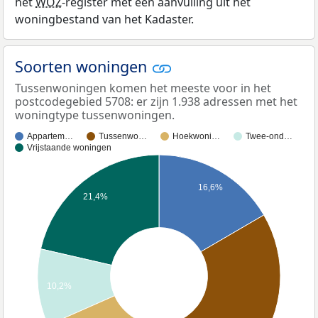
het
WOZ
-register met een aanvulling uit het
woningbestand van het Kadaster.
Soorten woningen
Tussenwoningen komen het meeste voor in het
postcodegebied 5708: er zijn 1.938 adressen met het
woningtype tussenwoningen.
Appartem…
Tussenwo…
Hoekwoni…
Twee-ond…
Vrijstaande woningen
16,6%
21,4%
10,2%