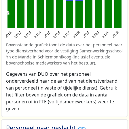
2
2
2011
2012
2013
2014
2015
2016
2017
2018
2019
2020
2021
2022
Bovenstaande grafiek toont de data over het personeel naar
type dienstverband voor de vestiging Samenwerkingsschool
Yn de Mande in Schiermonnikoog (inclusief eventuele
bovenschoolse medewerkers van het bestuur).
Gegevens van
DUO
over het personeel
onderverdeeld naar de aard van het dienstverband
van personeel (in vaste of tijdelijke dienst). Gebruik
het filter boven de grafiek om de data in aantal
personen of in FTE (voltijdsmedewerkers) weer te
geven.
Personeel naar geslacht