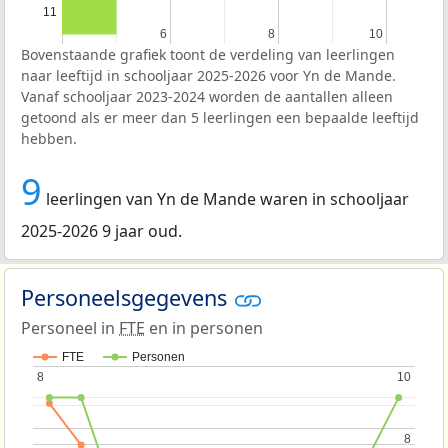
11
6
6
8
8
10
10
Bovenstaande grafiek toont de verdeling van leerlingen
naar leeftijd in schooljaar 2025-2026 voor Yn de Mande.
Vanaf schooljaar 2023-2024 worden de aantallen alleen
getoond als er meer dan 5 leerlingen een bepaalde leeftijd
hebben.
9
leerlingen van Yn de Mande waren in schooljaar
2025-2026 9 jaar oud.
Personeelsgegevens
Personeel in
FTE
en in personen
FTE
Personen
8
8
10
10
8
8