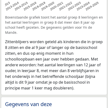
2018-2019
2021-2022
2014-2015
2024-2025
2019-2020
12-2013
2022-2023
2015-2016
2020-2021
2013-2014
2023-2024
Bovenstaande grafiek toont het aantal groep 8 leerlingen en
het aantal leerlingen in groep 8 dat meer dan 8 jaar op
school heeft gezeten. De gegevens gelden voor Yn de
Mande.
Zittenblijvers worden geteld als kinderen die in groep
8 zitten en die al 9 jaar of langer op de basisschool
zitten, en dus op enig moment in hun
schoolloopbaan een jaar over hebben gedaan. Met
andere woorden: het aantal leerlingen van 12 jaar of
ouder, in leerjaar 8, met meer dan 8 verblijfsjaren in
het onderwijs in het betreffende schooljaar (bijna
altijd is dit 9 jaar omdat je op de basisschool in
principe maar 1 keer mag doubleren).
Gegevens van deze