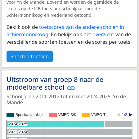
voor Yn de Mande. Bovendien worden de gemiddelde
scores op de LIB toets per schooljaar voor de
Schiermonnikoog en Nederland getoond.
Bekijk ook de
toetscores van de andere scholen in
Schiermonnikoog
. En bekijk ook het
overzicht
van de
verschillende soorten toetsen en de scores per toets.
Soorten toetsen
Uitstroom van groep 8 naar de
middelbare school
Schooljaren 2011-2012 tot en met 2024-2025, Yn de
Mande
Speciaal/praktijk
VMBO-B/K
VMBO-T
1/2
2024-2025
2024-2025
2023-2024
2023-2024