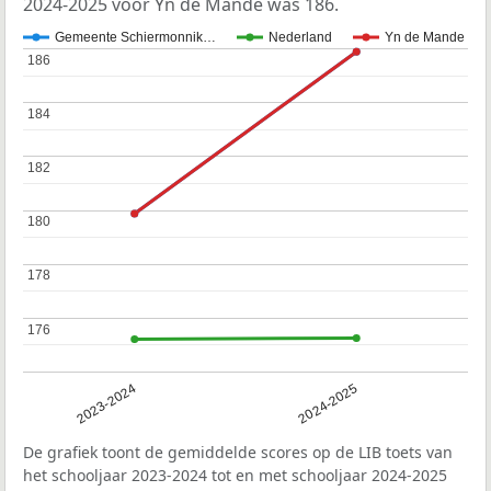
2024-2025 voor Yn de Mande was 186.
Gemeente Schiermonnik…
Nederland
Yn de Mande
186
186
184
184
182
182
180
180
178
178
176
176
2023-2024
2024-2025
De grafiek toont de gemiddelde scores op de LIB toets van
het schooljaar 2023-2024 tot en met schooljaar 2024-2025