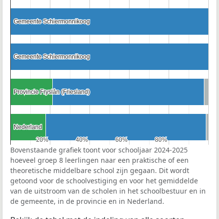
Gemeente Schiermonnikoog
Gemeente Schiermonnikoog
Gemeente Schiermonnikoog
Gemeente Schiermonnikoog
Provincie Fryslân (Friesland)
Provincie Fryslân (Friesland)
Nederland
Nederland
20%
20%
40%
40%
60%
60%
80%
80%
Bovenstaande grafiek toont voor schooljaar 2024-2025
hoeveel groep 8 leerlingen naar een praktische of een
theoretische middelbare school zijn gegaan. Dit wordt
getoond voor de schoolvestiging en voor het gemiddelde
van de uitstroom van de scholen in het schoolbestuur en in
de gemeente, in de provincie en in Nederland.