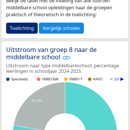
Bekijk de tabel met de indeling van alle soorten
middelbare school opleidingen naar de groepen
praktisch of theoretisch in de toelichting:
Toelichting
Vergelijk scholen
Uitstroom van groep 8 naar de
middelbare school
Uitstroom naar type middelbareschool, percentage
leerlingen in schooljaar 2024-2025.
Speciaal/p…
VMBO-B/K
VMBO-T
HAVO
1/2
22,2%