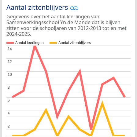
Aantal zittenblijvers
Gegevens over het aantal leerlingen van
Samenwerkingsschool Yn de Mande dat is blijven
zitten voor de schooljaren van 2012-2013 tot en met
2024-2025.
Aantal leerlingen
Aantal zittenblijvers
14
14
12
12
10
10
8
8
6
6
4
4
2
2