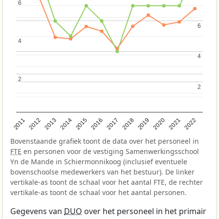
6
6
6
6
4
4
4
4
2
2
2
2
2011
2012
2013
2014
2015
2016
2017
2018
2019
2020
2021
2022
Bovenstaande grafiek toont de data over het personeel in
FTE
en personen voor de vestiging Samenwerkingsschool
Yn de Mande in Schiermonnikoog (inclusief eventuele
bovenschoolse medewerkers van het bestuur). De linker
vertikale-as toont de schaal voor het aantal FTE, de rechter
vertikale-as toont de schaal voor het aantal personen.
Gegevens van
DUO
over het personeel in het primair