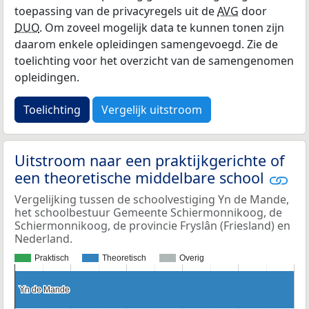
toepassing van de privacyregels uit de
AVG
door
DUO
. Om zoveel mogelijk data te kunnen tonen zijn
daarom enkele opleidingen samengevoegd. Zie de
toelichting voor het overzicht van de samengenomen
opleidingen.
Toelichting
Vergelijk uitstroom
Uitstroom naar een praktijkgerichte of
een theoretische middelbare school
Vergelijking tussen de schoolvestiging Yn de Mande,
het schoolbestuur Gemeente Schiermonnikoog, de
Schiermonnikoog, de provincie Fryslân (Friesland) en
Nederland.
Praktisch
Theoretisch
Overig
Yn de Mande
Yn de Mande