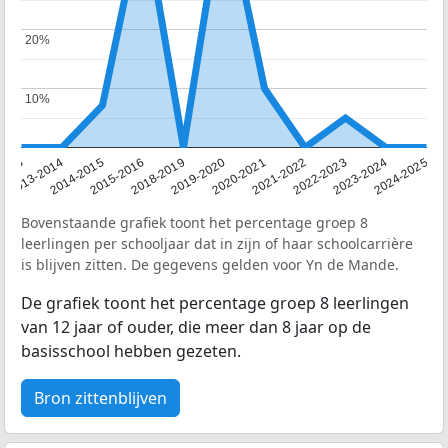
20%
20%
10%
10%
2013
2013-2014
2014-2015
2015-2016
2018-2019
2019-2020
2020-2021
2021-2022
2022-2023
2023-2024
2024-2025
Bovenstaande grafiek toont het percentage groep 8
leerlingen per schooljaar dat in zijn of haar schoolcarrière
is blijven zitten. De gegevens gelden voor Yn de Mande.
De grafiek toont het percentage groep 8 leerlingen
van 12 jaar of ouder, die meer dan 8 jaar op de
basisschool hebben gezeten.
Bron zittenblijven