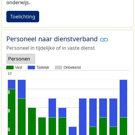
onderwijs.
Toelichting
Personeel naar dienstverband
Personeel in tijdelijke of in vaste dienst
Personen
Vast
Tijdelijk
Onbekend
10
10
8
8
6
6
4
4