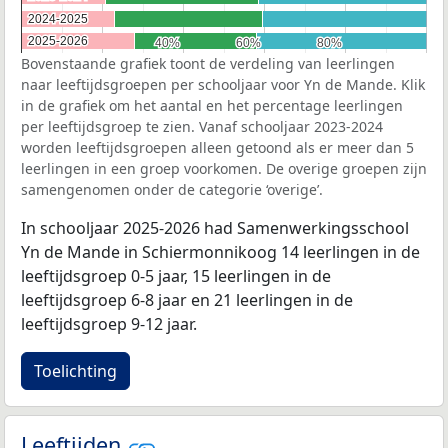
2024-2025
2024-2025
2025-2026
2025-2026
40%
40%
60%
60%
80%
80%
Bovenstaande grafiek toont de verdeling van leerlingen
naar leeftijdsgroepen per schooljaar voor Yn de Mande. Klik
in de grafiek om het aantal en het percentage leerlingen
per leeftijdsgroep te zien. Vanaf schooljaar 2023-2024
worden leeftijdsgroepen alleen getoond als er meer dan 5
leerlingen in een groep voorkomen. De overige groepen zijn
samengenomen onder de categorie ‘overige’.
In schooljaar 2025-2026 had Samenwerkingsschool
Yn de Mande in Schiermonnikoog 14 leerlingen in de
leeftijdsgroep 0-5 jaar, 15 leerlingen in de
leeftijdsgroep 6-8 jaar en 21 leerlingen in de
leeftijdsgroep 9-12 jaar.
Toelichting
Leeftijden