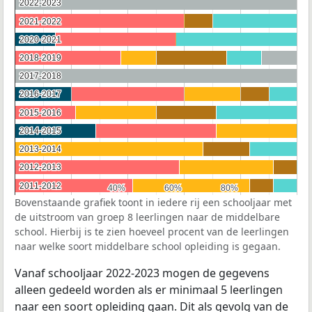
2022-2023
2022-2023
2021-2022
2021-2022
2020-2021
2020-2021
2018-2019
2018-2019
2017-2018
2017-2018
2016-2017
2016-2017
2015-2016
2015-2016
2014-2015
2014-2015
2013-2014
2013-2014
2012-2013
2012-2013
2011-2012
2011-2012
40%
40%
60%
60%
80%
80%
Bovenstaande grafiek toont in iedere rij een schooljaar met
de uitstroom van groep 8 leerlingen naar de middelbare
school. Hierbij is te zien hoeveel procent van de leerlingen
naar welke soort middelbare school opleiding is gegaan.
Vanaf schooljaar 2022-2023 mogen de gegevens
alleen gedeeld worden als er minimaal 5 leerlingen
naar een soort opleiding gaan. Dit als gevolg van de