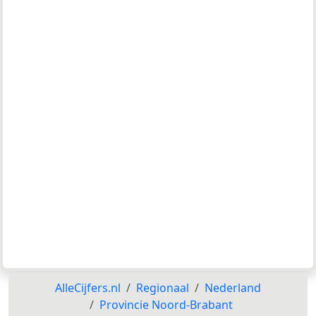
AlleCijfers.nl
Regionaal
Nederland
Provincie Noord-Brabant