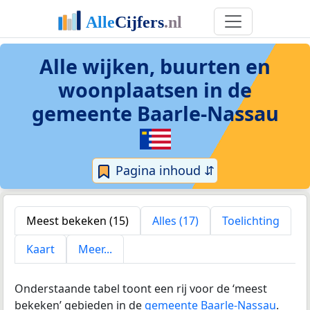
Alle wijken, buurten en
woonplaatsen in
de
gemeente Baarle-Nassau
Pagina inhoud ⇵
Meest bekeken (15)
Alles (17)
Toelichting
Kaart
Meer...
Onderstaande tabel toont een rij voor de ‘meest
bekeken’ gebieden in de
gemeente Baarle-Nassau
.