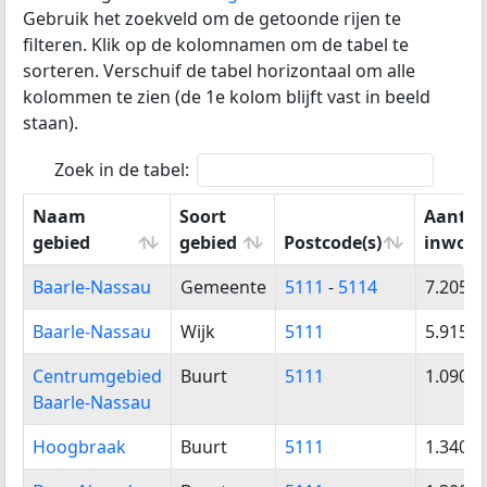
Gebruik het zoekveld om de getoonde rijen te
filteren. Klik op de kolomnamen om de tabel te
sorteren.
Verschuif de tabel horizontaal om alle
kolommen te zien (de 1e kolom blijft vast in beeld
staan).
Zoek in de tabel:
Naam
Soort
Aantal
gebied
gebied
Postcode(s)
inwone
Naam
Soort
Postcode(s)
Aantal
Baarle-Nassau
Gemeente
5111
-
5114
7.205
gebied
gebied
inwone
Baarle-Nassau
Wijk
5111
5.915
Centrumgebied
Buurt
5111
1.090
Baarle-Nassau
Hoogbraak
Buurt
5111
1.340