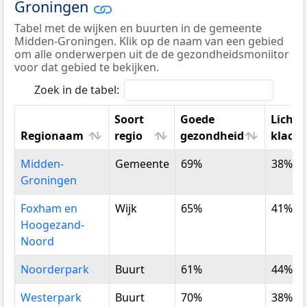
Groningen
Tabel met de wijken en buurten in de gemeente
Midden-Groningen. Klik op de naam van een gebied
om alle onderwerpen uit de de gezondheidsmoniitor
voor dat gebied te bekijken.
Zoek in de tabel:
Soort
Goede
Licham
Regionaam
regio
gezondheid
klach
Regionaam
Soort
Goede
Licham
Midden-
Gemeente
69%
38%
regio
gezondheid
klach
Groningen
Foxham en
Wijk
65%
41%
Hoogezand-
Noord
Noorderpark
Buurt
61%
44%
Westerpark
Buurt
70%
38%