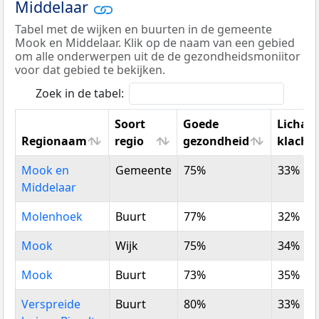
Middelaar
Tabel met de wijken en buurten in de gemeente
Mook en Middelaar. Klik op de naam van een gebied
om alle onderwerpen uit de de gezondheidsmoniitor
voor dat gebied te bekijken.
Zoek in de tabel:
Soort
Goede
Licham
Regionaam
regio
gezondheid
klacht
Regionaam
Soort
Goede
Licham
Mook en
Gemeente
75%
33%
regio
gezondheid
klacht
Middelaar
Molenhoek
Buurt
77%
32%
Mook
Wijk
75%
34%
Mook
Buurt
73%
35%
Verspreide
Buurt
80%
33%