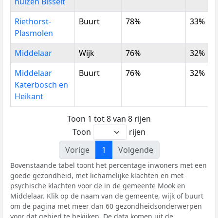
huizen Bisselt
Riethorst-
Buurt
78%
33%
Plasmolen
Middelaar
Wijk
76%
32%
Middelaar
Buurt
76%
32%
Katerbosch en
Heikant
Toon 1 tot 8 van 8 rijen
Toon
rijen
Vorige
1
Volgende
Bovenstaande tabel toont het percentage inwoners met een
goede gezondheid, met lichamelijke klachten en met
psychische klachten voor de in de gemeente Mook en
Middelaar. Klik op de naam van de gemeente, wijk of buurt
om de pagina met meer dan 60 gezondheidsonderwerpen
voor dat gebied te bekijken. De data komen uit de