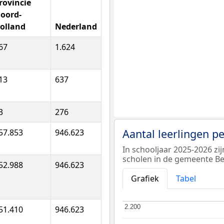
rovincie
oord-
olland
Nederland
67
1.624
13
637
3
276
Aantal leerlingen p
57.853
946.623
In schooljaar 2025-2026 zi
scholen in de gemeente Be
52.988
946.623
Grafiek
Tabel
2.200
2.200
51.410
946.623