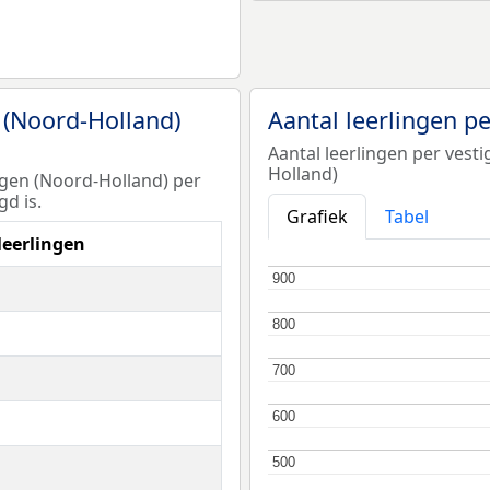
 (Noord-Holland)
Aantal leerlingen p
Aantal leerlingen per ves
Holland)
rgen (Noord-Holland) per
d is.
Grafiek
Tabel
leerlingen
900
900
800
800
700
700
600
600
500
500