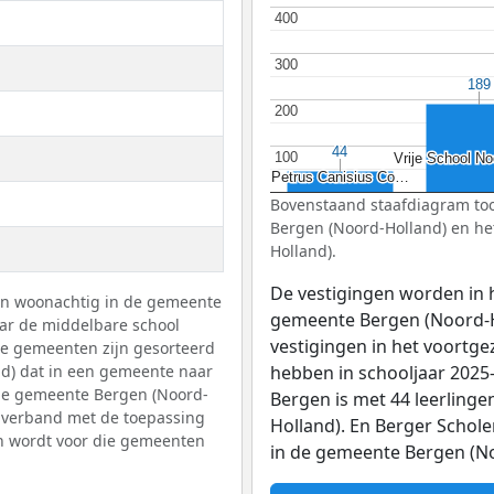
400
400
300
300
189
189
200
200
44
44
100
100
Vrije School No
Vrije School No
Petrus Canisius Co…
Petrus Canisius Co…
Bovenstaand staafdiagram too
Bergen (Noord-Holland) en he
Holland).
De vestigingen worden in 
gen woonachtig in de gemeente
gemeente Bergen (Noord-H
ar de middelbare school
vestigingen in het voortg
De gemeenten zijn gesorteerd
nd) dat in een gemeente naar
hebben in schooljaar 2025-
 de gemeente Bergen (Noord-
Bergen is met 44 leerlinge
in verband met de toepassing
Holland). En Berger Schol
en wordt voor die gemeenten
in de gemeente Bergen (No