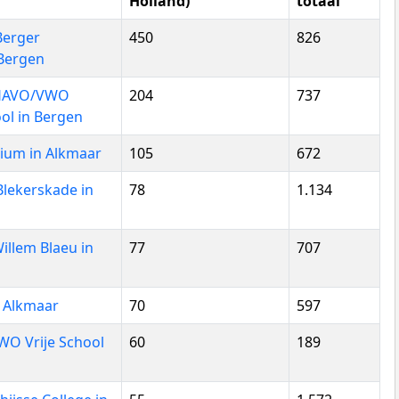
Holland)
totaal
erger
450
826
Bergen
/HAVO/VWO
204
737
ol in Bergen
um in Alkmaar
105
672
ekerskade in
78
1.134
lem Blaeu in
77
707
 Alkmaar
70
597
O Vrije School
60
189