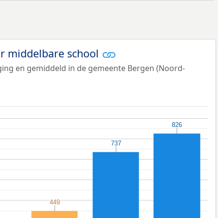
er middelbare school
tiging en gemiddeld in de gemeente Bergen (Noord-
826
826
737
737
449
449