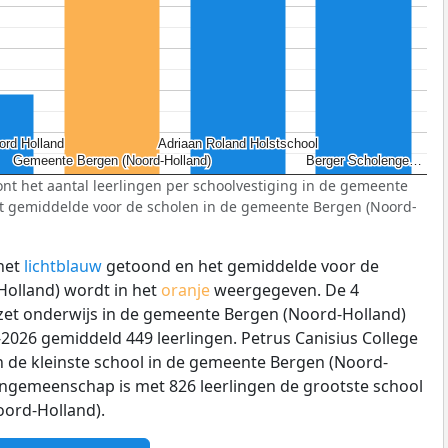
ord Holland
ord Holland
Adriaan Roland Holstschool
Adriaan Roland Holstschool
Gemeente Bergen (Noord-Holland)
Gemeente Bergen (Noord-Holland)
Berger Scholenge…
Berger Scholenge…
nt het aantal leerlingen per schoolvestiging in de gemeente
t gemiddelde voor de scholen in de gemeente Bergen (Noord-
het
lichtblauw
getoond en het gemiddelde voor de
olland) wordt in het
oranje
weergegeven. De 4
ezet onderwijs in de gemeente Bergen (Noord-Holland)
2026 gemiddeld 449 leerlingen. Petrus Canisius College
n de kleinste school in de gemeente Bergen (Noord-
engemeenschap is met 826 leerlingen de grootste school
ord-Holland).