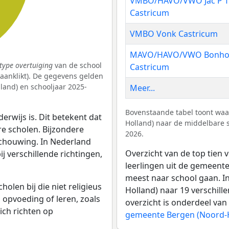
VMBO/HAVO/VWO Jac P Thi
Castricum
VMBO Vonk Castricum
MAVO/HAVO/VWO Bonhoef
type overtuiging
van de school
Castricum
k aanklikt). De gegevens gelden
and) en schooljaar 2025-
Meer...
Bovenstaande tabel toont waa
erwijs is. Dit betekent dat
Holland) naar de middelbare s
re scholen. Bijzondere
2026.
schouwing. In Nederland
Overzicht van de top tien 
bij verschillende richtingen,
leerlingen uit de gemeente
meest naar school gaan. I
olen bij die niet religieus
Holland) naar 19 verschill
p opvoeding of leren, zoals
overzicht is onderdeel van
ich richten op
gemeente Bergen (Noord-