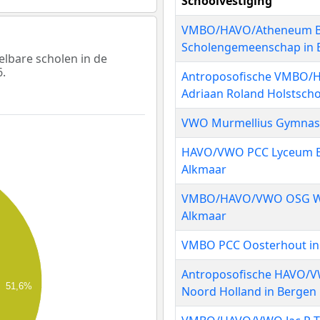
Schoolvestiging
VMBO/HAVO/Atheneum B
Scholengemeenschap in 
elbare scholen in de
.
Antroposofische VMBO
Adriaan Roland Holstscho
VWO Murmellius Gymnasi
HAVO/VWO PCC Lyceum Bl
Alkmaar
VMBO/HAVO/VWO OSG Wil
Alkmaar
VMBO PCC Oosterhout in
Antroposofische HAVO/VW
51,6%
Noord Holland in Bergen