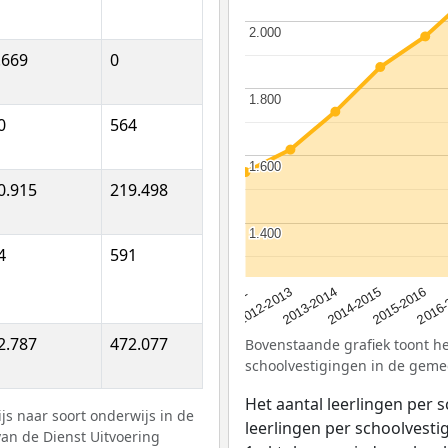
2.000
2.000
.669
0
1.800
1.800
0
564
1.600
1.600
0.915
219.498
1.400
1.400
4
591
2012-2013
2015-2016
2013-2014
2011-2012
2016-
2014-2015
2.787
472.077
Bovenstaande grafiek toont het
schoolvestigingen in de geme
Het aantal leerlingen per 
s naar soort onderwijs in de
leerlingen per schoolvestig
van de Dienst Uitvoering