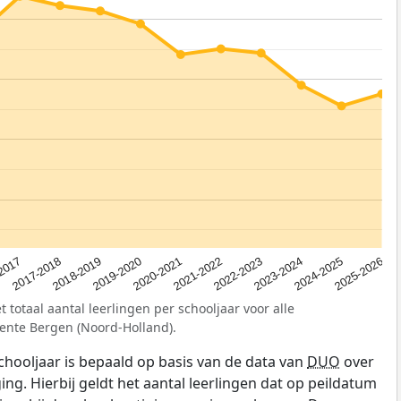
2019-2020
2017-2018
2024-2025
2022-2023
2020-2021
2018-2019
2025-2026
2017
2023-2024
2021-2022
 totaal aantal leerlingen per schooljaar voor alle
ente Bergen (Noord-Holland).
schooljaar is bepaald op basis van de data van
DUO
over
ing. Hierbij geldt het aantal leerlingen dat op peildatum