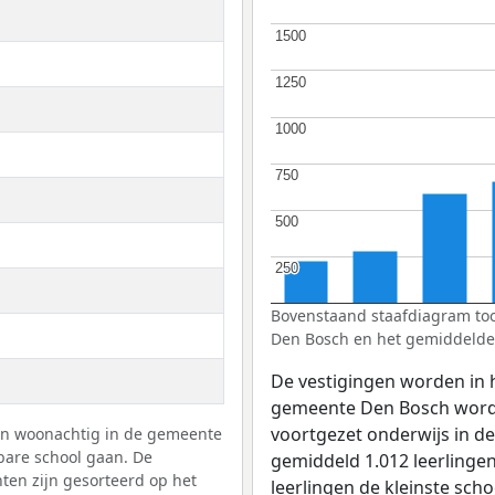
1500
1500
1250
1250
1000
1000
750
750
500
500
250
250
Bovenstaand staafdiagram too
Den Bosch en het gemiddelde
De vestigingen worden in 
gemeente Den Bosch word
voortgezet onderwijs in d
gen woonachtig in de gemeente
bare school gaan. De
gemiddeld 1.012 leerlingen
ten zijn gesorteerd op het
leerlingen de kleinste sc