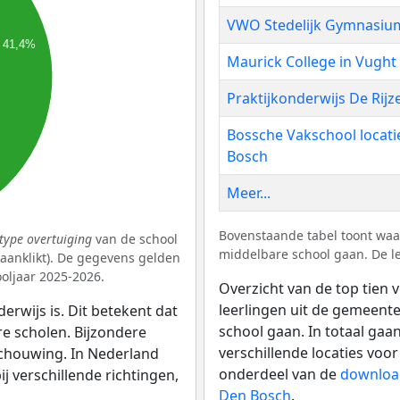
VWO Stedelijk Gymnasiu
41,4%
Maurick College in Vught
Praktijkonderwijs De Rijz
Bossche Vakschool locati
Bosch
Meer...
Bovenstaande tabel toont waa
type overtuiging
van de school
middelbare school gaan. De le
k aanklikt). De gegevens gelden
oljaar 2025-2026.
Overzicht van de top tien 
leerlingen uit de gemeent
erwijs is. Dit betekent dat
school gaan. In totaal gaa
re scholen. Bijzondere
verschillende locaties voor
schouwing. In Nederland
onderdeel van de
download
bij verschillende richtingen,
Den Bosch
.