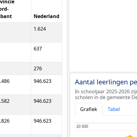
vincie
ord-
abant
Nederland
1.624
637
276
Aantal leerlingen p
.486
946.623
In schooljaar 2025-2026 zi
scholen in de gemeente D
.582
946.623
Grafiek
Tabel
.826
946.623
10.500
10.500