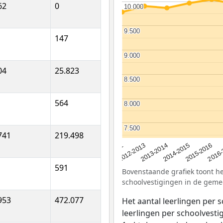
62
0
10.000
10.000
9.500
9.500
147
9.000
9.000
04
25.823
8.500
8.500
564
8.000
8.000
7.500
7.500
741
219.498
2012-2013
2015-2016
2013-2014
2011-2012
2016-
2014-2015
591
Bovenstaande grafiek toont het
schoolvestigingen in de geme
953
472.077
Het aantal leerlingen per 
leerlingen per schoolvestig