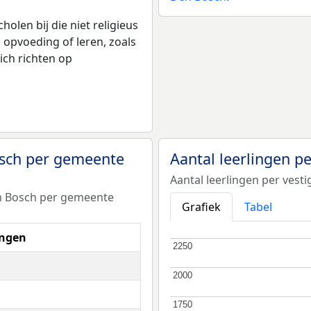
olen bij die niet religieus
p opvoeding of leren, zoals
ich richten op
osch per gemeente
Aantal leerlingen p
Aantal leerlingen per ves
en Bosch per gemeente
Grafiek
Tabel
ingen
2250
2250
2000
2000
1750
1750