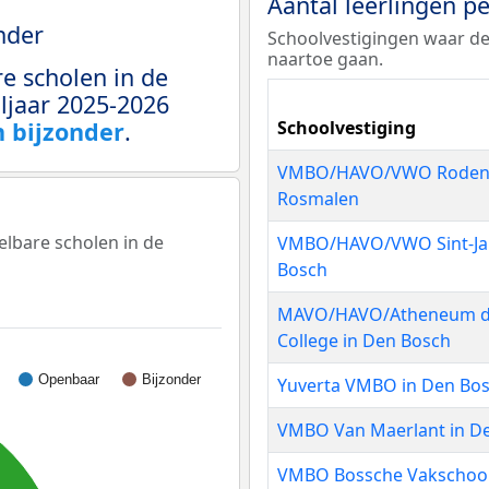
Aantal leerlingen p
nder
Schoolvestigingen waar de
naartoe gaan.
e scholen in de
ljaar 2025-2026
 bijzonder
.
Schoolvestiging
VMBO/HAVO/VWO Rodenbo
Rosmalen
elbare scholen in de
VMBO/HAVO/VWO Sint-Ja
Bosch
MAVO/HAVO/Atheneum ds
College in Den Bosch
Openbaar
Bijzonder
Yuverta VMBO in Den Bo
VMBO Van Maerlant in D
VMBO Bossche Vakschool