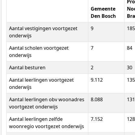
Pro
Gemeente
No
Den Bosch
Br
Aantal vestigingen voortgezet
9
185
onderwijs
Aantal scholen voortgezet
7
84
onderwijs
Aantal besturen
2
30
Aantal leerlingen voortgezet
9.112
135
onderwijs
Aantal leerlingen obv woonadres
8.088
131
voortgezet onderwijs
Aantal leerlingen zelfde
7.152
128
woonregio voortgezet onderwijs