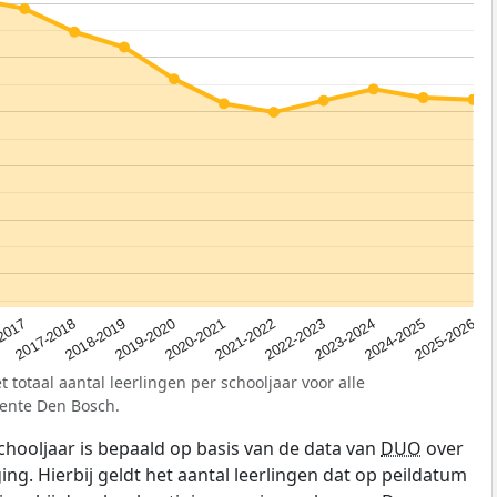
2019-2020
2017-2018
2024-2025
2022-2023
2020-2021
2018-2019
2025-2026
2017
2023-2024
2021-2022
 totaal aantal leerlingen per schooljaar voor alle
ente Den Bosch.
schooljaar is bepaald op basis van de data van
DUO
over
ing. Hierbij geldt het aantal leerlingen dat op peildatum