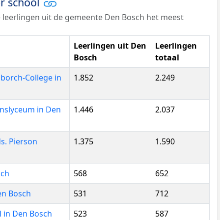
er school
 leerlingen uit de gemeente Den Bosch het meest
Leerlingen uit Den
Leerlingen
Bosch
totaal
rch-College in
1.852
2.249
nslyceum in Den
1.446
2.037
. Pierson
1.375
1.590
sch
568
652
en Bosch
531
712
 in Den Bosch
523
587