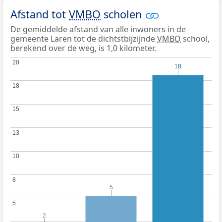
Afstand tot
VMBO
scholen
De gemiddelde afstand van alle inwoners in de
gemeente Laren tot de dichtstbijzijnde
VMBO
school,
berekend over de weg, is 1,0 kilometer.
20
20
18
18
18
18
15
15
13
13
10
10
8
8
5
5
5
5
2
2