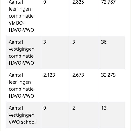
Aantal
0
2.825
72.787
leerlingen
combinatie
VMBO-
HAVO-VWO
Aantal
3
3
36
vestigingen
combinatie
HAVO-VWO
Aantal
2.123
2.673
32.275
leerlingen
combinatie
HAVO-VWO
Aantal
0
2
13
vestigingen
VWO school