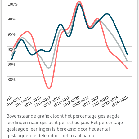
100%
100%
98%
98%
95%
95%
93%
93%
90%
90%
88%
88%
2014-2015
2013-2014
2020-2021
12-2013
2019-2020
2018-2019
2017-2018
2024-2025
2016-2017
2023-2024
2022-2023
2015-2016
2021-2022
Bovenstaande grafiek toont het percentage geslaagde
leerlingen naar geslacht per schooljaar. Het percentage
geslaagde leerlingen is berekend door het aantal
geslaagden te delen door het totaal aantal