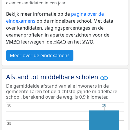
examenkandidaten in een jaar.
Bekijk meer informatie op de
pagina over de
eindexamens
op de middelbare school. Met data
over kandidaten, slagingspercentages en de
examenprofielen in aparte overzichten voor de
VMBO
leerwegen, de
HAVO
en het
VWO
.
Meer over de eindexamens
Afstand tot middelbare scholen
De gemiddelde afstand van alle inwoners in de
gemeente Laren tot de dichtstbijzijnde middelbare
school, berekend over de weg, is 0,9 kilometer.
30
30
28
28
25
25