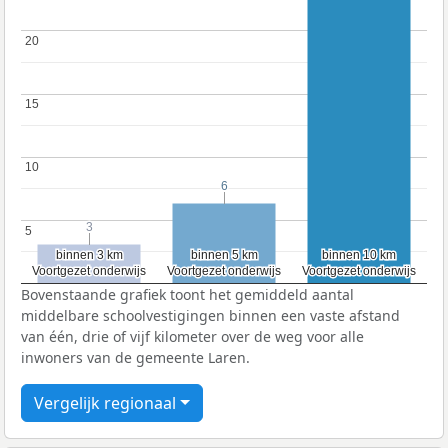
20
20
15
15
10
10
6
6
3
3
5
5
binnen 3 km
binnen 3 km
binnen 5 km
binnen 5 km
binnen 10 km
binnen 10 km
Voortgezet onderwijs
Voortgezet onderwijs
Voortgezet onderwijs
Voortgezet onderwijs
Voortgezet onderwijs
Voortgezet onderwijs
Bovenstaande grafiek toont het gemiddeld aantal
middelbare schoolvestigingen binnen een vaste afstand
van één, drie of vijf kilometer over de weg voor alle
inwoners van de gemeente Laren.
Vergelijk regionaal