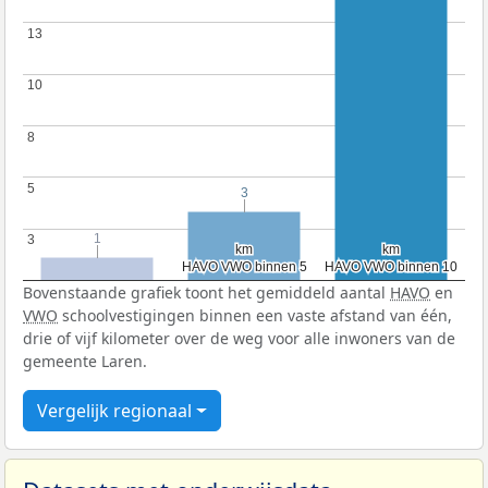
13
13
10
10
8
8
5
5
3
3
1
1
3
3
km
km
km
km
HAVO VWO binnen 5
HAVO VWO binnen 5
HAVO VWO binnen 10
HAVO VWO binnen 10
Bovenstaande grafiek toont het gemiddeld aantal
HAVO
en
VWO
schoolvestigingen binnen een vaste afstand van één,
drie of vijf kilometer over de weg voor alle inwoners van de
gemeente Laren.
Vergelijk regionaal