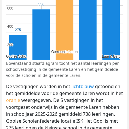
556
556
600
600
400
400
275
275
200
200
Gemeente Laren
Gemeente Laren
Gooise Scho…
Gooise Scho…
Laar & Berg
Laar & Berg
Bovenstaand staafdiagram toont het aantal leerlingen per
schoolvestiging in de gemeente Laren en het gemiddelde
voor de scholen in de gemeente Laren.
De vestigingen worden in het
lichtblauw
getoond en
het gemiddelde voor de gemeente Laren wordt in het
oranje
weergegeven. De 5 vestigingen in het
voortgezet onderwijs in de gemeente Laren hebben
in schooljaar 2025-2026 gemiddeld 738 leerlingen.
Gooise Scholenfederatie locatie ISK Het Gooi is met
275 leerlingen de kleinste school in de gemeente