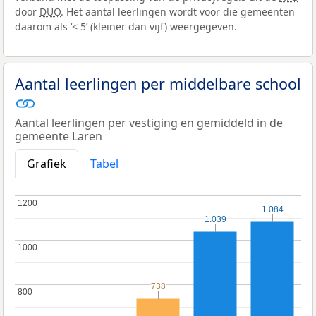
door
DUO
. Het aantal leerlingen wordt voor die gemeenten
daarom als ‘< 5’ (kleiner dan vijf) weergegeven.
Aantal leerlingen per middelbare school
Aantal leerlingen per vestiging en gemiddeld in de
gemeente Laren
Grafiek
Tabel
1200
1200
1.084
1.084
1.039
1.039
1000
1000
738
738
800
800