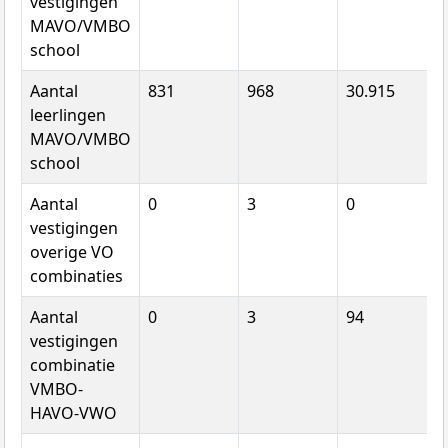
vestigingen
MAVO/VMBO
school
Aantal
831
968
30.915
leerlingen
MAVO/VMBO
school
Aantal
0
3
0
vestigingen
overige VO
combinaties
Aantal
0
3
94
vestigingen
combinatie
VMBO-
HAVO-VWO