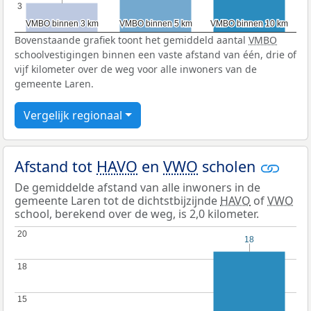
3
3
VMBO binnen 3 km
VMBO binnen 3 km
VMBO binnen 5 km
VMBO binnen 5 km
VMBO binnen 10 km
VMBO binnen 10 km
Bovenstaande grafiek toont het gemiddeld aantal
VMBO
schoolvestigingen binnen een vaste afstand van één, drie of
vijf kilometer over de weg voor alle inwoners van de
gemeente Laren.
Vergelijk regionaal
Afstand tot
HAVO
en
VWO
scholen
De gemiddelde afstand van alle inwoners in de
gemeente Laren tot de dichtstbijzijnde
HAVO
of
VWO
school, berekend over de weg, is 2,0 kilometer.
20
20
18
18
18
18
15
15