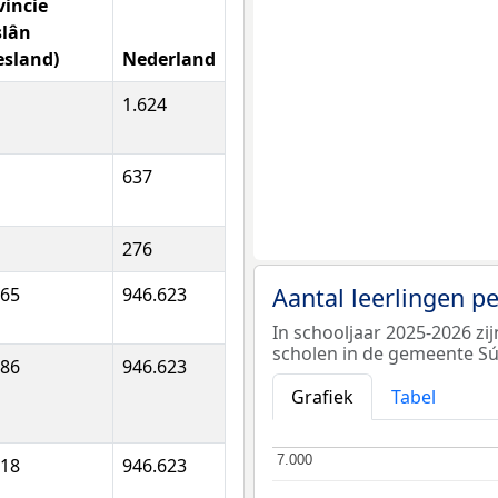
vincie
slân
esland)
Nederland
1.624
637
276
Aantal leerlingen p
265
946.623
In schooljaar 2025-2026 zi
scholen in de gemeente Sú
286
946.623
Grafiek
Tabel
7.000
7.000
618
946.623