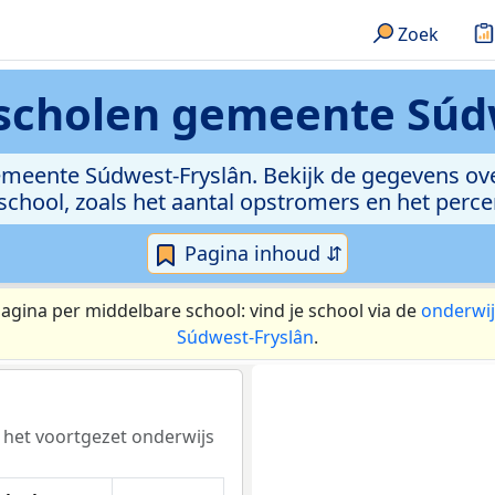
Zoek
scholen
gemeente Súdw
emeente Súdwest-Fryslân. Bekijk de gegevens ove
 school, zoals het aantal opstromers en het perc
Pagina inhoud ⇵
pagina per middelbare school: vind je school via de
onderwij
Súdwest-Fryslân
.
r het voortgezet onderwijs