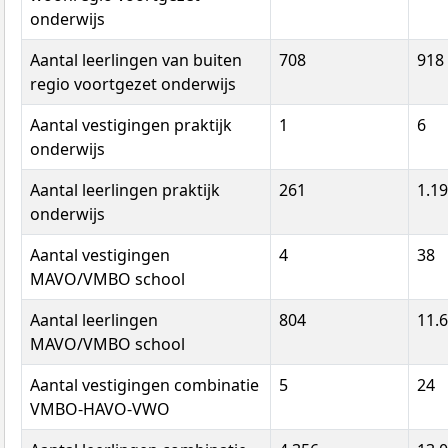
onderwijs
Aantal leerlingen van buiten
708
918
regio voortgezet onderwijs
Aantal vestigingen praktijk
1
6
onderwijs
Aantal leerlingen praktijk
261
1.1
onderwijs
Aantal vestigingen
4
38
MAVO/VMBO school
Aantal leerlingen
804
11.
MAVO/VMBO school
Aantal vestigingen combinatie
5
24
VMBO-HAVO-VWO