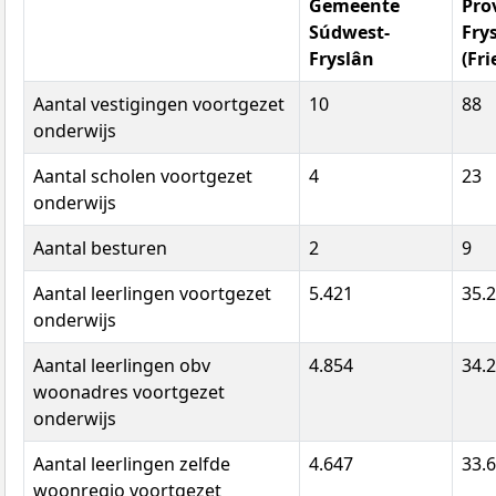
Gemeente
Pro
Súdwest-
Fry
Fryslân
(Fri
Aantal vestigingen voortgezet
10
88
onderwijs
Aantal scholen voortgezet
4
23
onderwijs
Aantal besturen
2
9
Aantal leerlingen voortgezet
5.421
35.
onderwijs
Aantal leerlingen obv
4.854
34.
woonadres voortgezet
onderwijs
Aantal leerlingen zelfde
4.647
33.
woonregio voortgezet