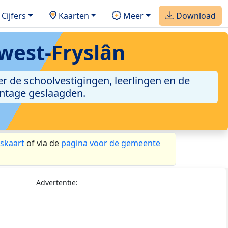
Cijfers
Kaarten
Meer
Download
est-Fryslân
r de schoolvestigingen, leerlingen en de
entage geslaagden.
skaart
of via de
pagina voor de gemeente
Advertentie: