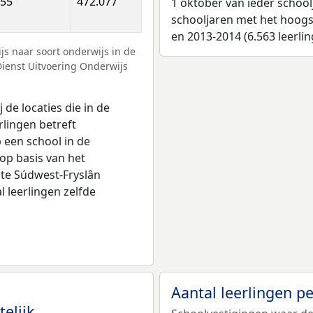
055
472.077
1 oktober van ieder school
schooljaren met het hoogst
en 2013-2014 (6.563 leerlin
s naar soort onderwijs in de
Dienst Uitvoering Onderwijs
 de locaties die in de
rlingen betreft
p een school in de
op basis van het
nte Súdwest-Fryslân
l leerlingen zelfde
Aantal leerlingen p
telijk