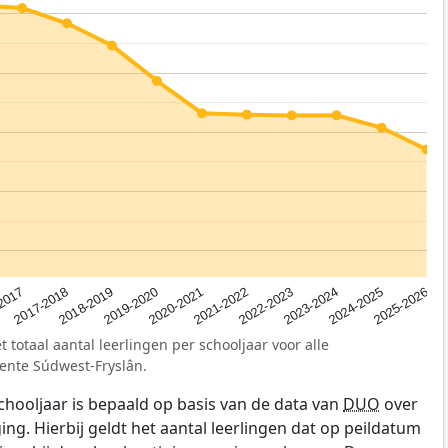
2019-2020
2017-2018
2024-2025
2022-2023
2020-2021
2018-2019
2025-2026
2017
2023-2024
2021-2022
 totaal aantal leerlingen per schooljaar voor alle
ente Súdwest-Fryslân.
schooljaar is bepaald op basis van de data van
DUO
over
ing. Hierbij geldt het aantal leerlingen dat op peildatum