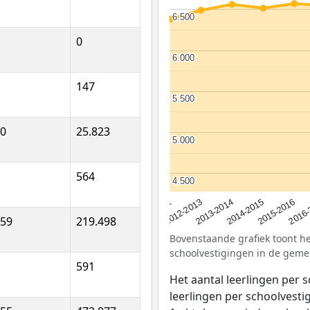
6.500
6.500
0
6.000
6.000
147
5.500
5.500
90
25.823
5.000
5.000
564
4.500
4.500
2012-2013
2015-2016
2013-2014
2011-2012
2016-
2014-2015
659
219.498
Bovenstaande grafiek toont het
schoolvestigingen in de geme
591
Het aantal leerlingen per 
leerlingen per schoolvestig