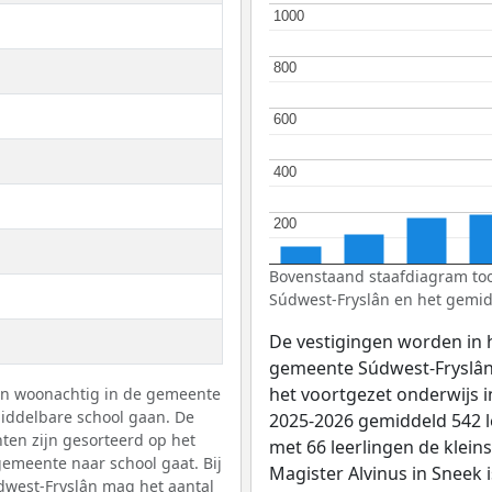
1000
1000
800
800
600
600
400
400
200
200
Bovenstaand staafdiagram too
Súdwest-Fryslân en het gemid
De vestigingen worden in 
gemeente Súdwest-Fryslân
het voortgezet onderwijs 
gen woonachtig in de gemeente
iddelbare school gaan. De
2025-2026 gemiddeld 542 
ten zijn gesorteerd op het
met 66 leerlingen de klein
gemeente naar school gaat. Bij
Magister Alvinus in Sneek 
dwest-Fryslân mag het aantal