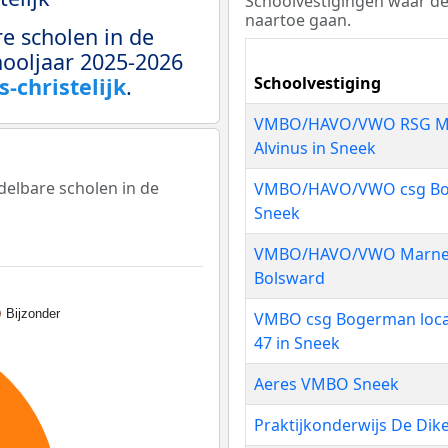
Schoolvestigingen waar de
naartoe gaan.
e scholen in de
hooljaar 2025-2026
-christelijk
.
Schoolvestiging
VMBO/HAVO/VWO RSG Ma
Alvinus in Sneek
delbare scholen in de
VMBO/HAVO/VWO csg Bo
Sneek
VMBO/HAVO/VWO Marne C
Bolsward
Bijzonder
VMBO csg Bogerman loca
47 in Sneek
Aeres VMBO Sneek
Praktijkonderwijs De Dik