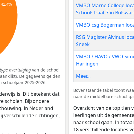
VMBO Marne College loca
41,4%
Schoolstraat 7 in Bolswa
VMBO csg Bogerman loc
RSG Magister Alvinus locat
Sneek
VMBO / HAVO / VWO Simon
Harlingen
type overtuiging
van de school
Meer...
k aanklikt). De gegevens gelden
 schooljaar 2025-2026.
Bovenstaande tabel toont waa
erwijs is. Dit betekent dat
naar de middelbare school gaa
re scholen. Bijzondere
Overzicht van de top tien 
schouwing. In Nederland
leerlingen uit de gemeent
bij verschillende richtingen,
naar school gaan. In totaa
18 verschillende locaties v