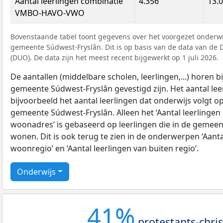
Aantal leerlingen combinatie
4.356
13.
VMBO-HAVO-VWO
Bovenstaande tabel toont gegevens over het voorgezet onderwij
gemeente Súdwest-Fryslân. Dit is op basis van de data van de 
(DUO). De data zijn het meest recent bijgewerkt op 1 juli 2026.
De aantallen (middelbare scholen, leerlingen,...) horen bij
gemeente Súdwest-Fryslân gevestigd zijn. Het aantal lee
bijvoorbeeld het aantal leerlingen dat onderwijs volgt o
gemeente Súdwest-Fryslân. Alleen het ‘Aantal leerlingen 
woonadres’ is gebaseerd op leerlingen die in de gemee
wonen. Dit is ook terug te zien in de onderwerpen ‘Aanta
woonregio’ en ‘Aantal leerlingen van buiten regio’.
Onderwijs
41%
protestants-chris