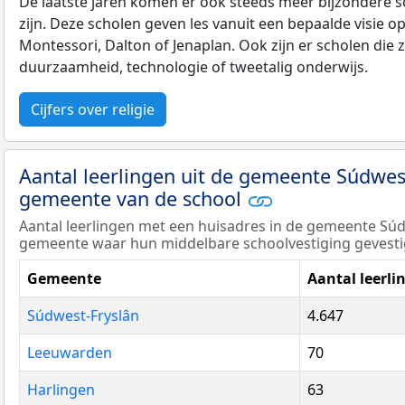
De laatste jaren komen er ook steeds meer bijzondere sch
zijn. Deze scholen geven les vanuit een bepaalde visie o
Montessori, Dalton of Jenaplan. Ook zijn er scholen die z
duurzaamheid, technologie of tweetalig onderwijs.
Cijfers over religie
Aantal leerlingen uit de gemeente Súdwes
gemeente van de school
Aantal leerlingen met een huisadres in de gemeente Súd
gemeente waar hun middelbare schoolvestiging gevestig
Gemeente
Aantal leerli
Súdwest-Fryslân
4.647
Leeuwarden
70
Harlingen
63