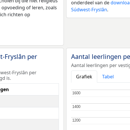
olen bij die niet religieus
onderdeel van de
download
p opvoeding of leren, zoals
Súdwest-Fryslân
.
ich richten op
t-Fryslân per
Aantal leerlingen p
Aantal leerlingen per ves
west-Fryslân per
Grafiek
Tabel
d is.
ngen
1600
1600
1400
1400
1200
1200