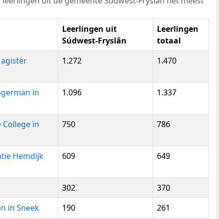
 leerlingen uit de gemeente Súdwest-Fryslân het meest
Leerlingen uit
Leerlingen
Súdwest-Fryslân
totaal
gister
1.272
1.470
german in
1.096
1.337
ollege in
750
786
tie Hemdijk
609
649
302
370
en in Sneek
190
261