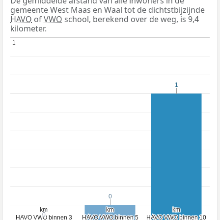
De gemiddelde afstand van alle inwoners in de
gemeente West Maas en Waal tot de dichtstbijzijnde
HAVO
of
VWO
school, berekend over de weg, is 9,4
kilometer.
1
1
1
1
0
0
km
km
km
km
km
km
0
0
HAVO VWO binnen 3
HAVO VWO binnen 3
HAVO VWO binnen 5
HAVO VWO binnen 5
HAVO VWO binnen 10
HAVO VWO binnen 10