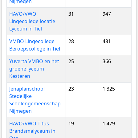
Nijmegen
HAVO/VWO
31
947
Lingecollege locatie
Lyceum in Tiel
VMBO Lingecollege
28
481
Beroepscollege in Tiel
Yuverta VMBO en het
25
366
groene lyceum
Kesteren
Jenaplanschool
23
1.325
Stedelijke
Scholengemeenschap
Nijmegen
HAVO/VWO Titus
19
1.479
Brandsmalyceum in