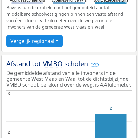
Voortgezet onderwijs
Voortgezet onderwijs
Voortgezet onderwijs
Voortgezet onderwijs
Voortgezet onderwijs
Voortgezet onderwijs
Bovenstaande grafiek toont het gemiddeld aantal
middelbare schoolvestigingen binnen een vaste afstand
van één, drie of vijf kilometer over de weg voor alle
inwoners van de gemeente West Maas en Waal.
Vergelijk regionaal
Afstand tot
VMBO
scholen
De gemiddelde afstand van alle inwoners in de
gemeente West Maas en Waal tot de dichtstbijzijnde
VMBO
school, berekend over de weg, is 4,4 kilometer.
3
3
2
2
2
2