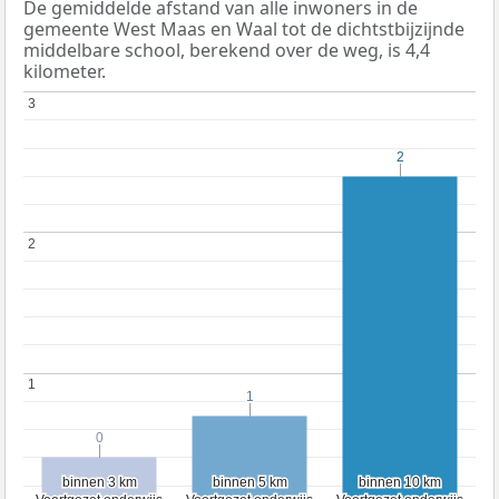
De gemiddelde afstand van alle inwoners in de
gemeente West Maas en Waal tot de dichtstbijzijnde
middelbare school, berekend over de weg, is 4,4
kilometer.
3
3
2
2
2
2
1
1
1
1
0
0
binnen 3 km
binnen 3 km
binnen 5 km
binnen 5 km
binnen 10 km
binnen 10 km