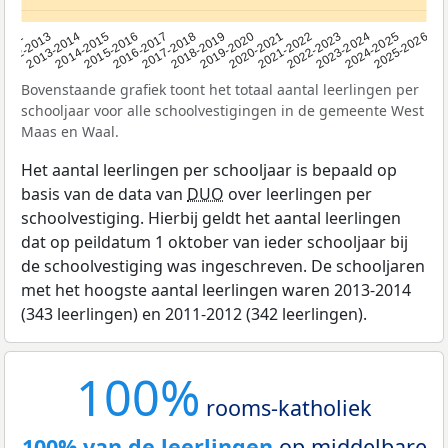
2015-2016
2022-2023
2013-2014
2020-2021
2012
2018-2019
2025-2026
2016-2017
2023-2024
2014-2015
2021-2022
2012-2013
2019-2020
2017-2018
2024-2025
Bovenstaande grafiek toont het totaal aantal leerlingen per
schooljaar voor alle schoolvestigingen in de gemeente West
Maas en Waal.
Het aantal leerlingen per schooljaar is bepaald op
basis van de data van
DUO
over leerlingen per
schoolvestiging. Hierbij geldt het aantal leerlingen
dat op peildatum 1 oktober van ieder schooljaar bij
de schoolvestiging was ingeschreven. De schooljaren
met het hoogste aantal leerlingen waren 2013-2014
(343 leerlingen) en 2011-2012 (342 leerlingen).
100%
rooms-katholiek
100% van de leerlingen
op middelbare