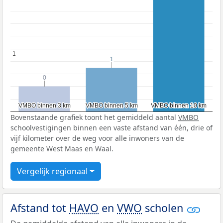
1
1
1
1
0
0
VMBO binnen 3 km
VMBO binnen 3 km
VMBO binnen 5 km
VMBO binnen 5 km
VMBO binnen 10 km
VMBO binnen 10 km
Bovenstaande grafiek toont het gemiddeld aantal
VMBO
schoolvestigingen binnen een vaste afstand van één, drie of
vijf kilometer over de weg voor alle inwoners van de
gemeente West Maas en Waal.
Vergelijk regionaal
Afstand tot
HAVO
en
VWO
scholen