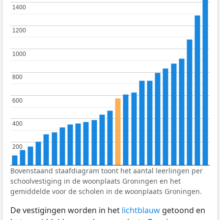
1400
1400
1200
1200
1000
1000
800
800
600
600
400
400
200
200
Bovenstaand staafdiagram toont het aantal leerlingen per
schoolvestiging in de woonplaats Groningen en het
gemiddelde voor de scholen in de woonplaats Groningen.
De vestigingen worden in het
lichtblauw
getoond en