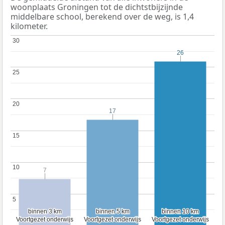
woonplaats Groningen tot de dichtstbijzijnde
middelbare school, berekend over de weg, is 1,4
kilometer.
30
30
26
26
25
25
20
20
17
17
15
15
10
10
7
7
5
5
binnen 3 km
binnen 3 km
binnen 5 km
binnen 5 km
binnen 10 km
binnen 10 km
Voortgezet onderwijs
Voortgezet onderwijs
Voortgezet onderwijs
Voortgezet onderwijs
Voortgezet onderwijs
Voortgezet onderwijs