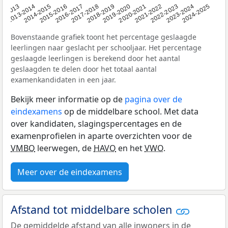
2014-2015
2013-2014
2020-2021
12-2013
2019-2020
2018-2019
2017-2018
2024-2025
2016-2017
2023-2024
2022-2023
2015-2016
2021-2022
Bovenstaande grafiek toont het percentage geslaagde
leerlingen naar geslacht per schooljaar. Het percentage
geslaagde leerlingen is berekend door het aantal
geslaagden te delen door het totaal aantal
examenkandidaten in een jaar.
Bekijk meer informatie op de
pagina over de
eindexamens
op de middelbare school. Met data
over kandidaten, slagingspercentages en de
examenprofielen in aparte overzichten voor de
VMBO
leerwegen, de
HAVO
en het
VWO
.
Meer over de eindexamens
Afstand tot middelbare scholen
De gemiddelde afstand van alle inwoners in de