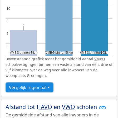
10
10
8
8
5
5
5
5
3
3
VMBO binnen 3 km
VMBO binnen 3 km
VMBO binnen 5 km
VMBO binnen 5 km
VMBO binnen 10 km
VMBO binnen 10 km
Bovenstaande grafiek toont het gemiddeld aantal
VMBO
schoolvestigingen binnen een vaste afstand van één, drie of
vijf kilometer over de weg voor alle inwoners van de
woonplaats Groningen.
Vergelijk regionaal
Afstand tot
HAVO
en
VWO
scholen
De gemiddelde afstand van alle inwoners in de