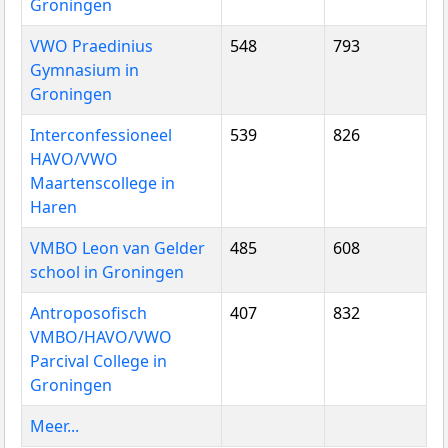
Groningen
VWO Praedinius
548
793
Gymnasium in
Groningen
Interconfessioneel
539
826
HAVO/VWO
Maartenscollege in
Haren
VMBO Leon van Gelder
485
608
school in Groningen
Antroposofisch
407
832
VMBO/HAVO/VWO
Parcival College in
Groningen
Meer...