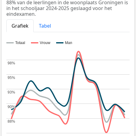
88% van de leerlingen in de woonplaats Groningen is
in het schooljaar 2024-2025 geslaagd voor het
eindexamen.
Grafiek
Tabel
Totaal
Vrouw
Man
98%
98%
95%
95%
93%
93%
90%
90%
88%
88%