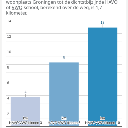
woonplaats Groningen tot de dichtstbijzijnde
HAVO
of
VWO
school, berekend over de weg, is 1,7
kilometer.
14
14
13
13
12
12
10
10
8
8
8
8
6
6
4
4
4
4
2
2
km
km
km
km
km
km
HAVO VWO binnen 3
HAVO VWO binnen 3
HAVO VWO binnen 5
HAVO VWO binnen 5
HAVO VWO binnen 10
HAVO VWO binnen 10