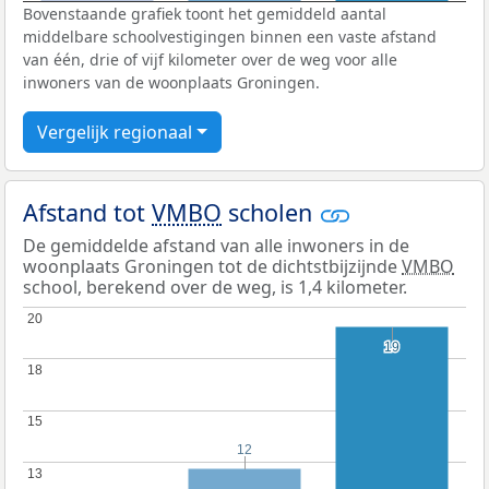
Bovenstaande grafiek toont het gemiddeld aantal
middelbare schoolvestigingen binnen een vaste afstand
van één, drie of vijf kilometer over de weg voor alle
inwoners van de woonplaats Groningen.
Vergelijk regionaal
Afstand tot
VMBO
scholen
De gemiddelde afstand van alle inwoners in de
woonplaats Groningen tot de dichtstbijzijnde
VMBO
school, berekend over de weg, is 1,4 kilometer.
20
20
19
19
18
18
15
15
12
12
13
13