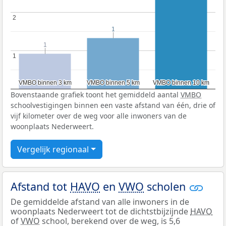
2
2
1
1
1
1
1
1
VMBO binnen 3 km
VMBO binnen 3 km
VMBO binnen 5 km
VMBO binnen 5 km
VMBO binnen 10 km
VMBO binnen 10 km
Bovenstaande grafiek toont het gemiddeld aantal
VMBO
schoolvestigingen binnen een vaste afstand van één, drie of
vijf kilometer over de weg voor alle inwoners van de
woonplaats Nederweert.
Vergelijk regionaal
Afstand tot
HAVO
en
VWO
scholen
De gemiddelde afstand van alle inwoners in de
woonplaats Nederweert tot de dichtstbijzijnde
HAVO
of
VWO
school, berekend over de weg, is 5,6