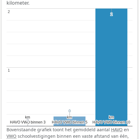
kilometer.
2
2
2
2
1
1
0
0
km
km
km
km
km
km
0
0
HAVO VWO binnen 3
HAVO VWO binnen 3
HAVO VWO binnen 5
HAVO VWO binnen 5
HAVO VWO binnen 10
HAVO VWO binnen 10
Bovenstaande grafiek toont het gemiddeld aantal
HAVO
en
VWO
schoolvestigingen binnen een vaste afstand van één,