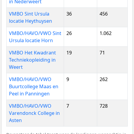
in Nederweert
VMBO Sint Ursula
36
456
locatie Heythuysen
VMBO/HAVO/VWO Sint
26
1.062
Ursula locatie Horn
VMBO Het Kwadrant
19
71
Techniekopleiding in
Weert
VMBO/HAVO/VWO
9
262
Buurtcollege Maas en
Peel in Panningen
VMBO/HAVO/VWO
7
728
Varendonck College in
Asten