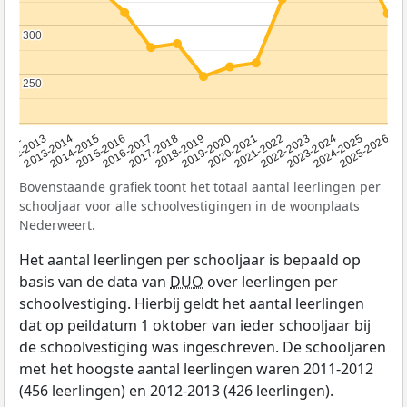
300
300
250
250
2015-2016
2022-2023
2013-2014
2020-2021
2012
2018-2019
2025-2026
2016-2017
2023-2024
2014-2015
2021-2022
2012-2013
2019-2020
2017-2018
2024-2025
Bovenstaande grafiek toont het totaal aantal leerlingen per
schooljaar voor alle schoolvestigingen in de woonplaats
Nederweert.
Het aantal leerlingen per schooljaar is bepaald op
basis van de data van
DUO
over leerlingen per
schoolvestiging. Hierbij geldt het aantal leerlingen
dat op peildatum 1 oktober van ieder schooljaar bij
de schoolvestiging was ingeschreven. De schooljaren
met het hoogste aantal leerlingen waren 2011-2012
(456 leerlingen) en 2012-2013 (426 leerlingen).