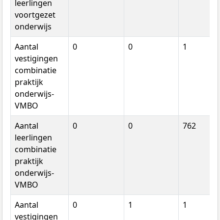
leerlingen
voortgezet
onderwijs
Aantal
0
0
1
vestigingen
combinatie
praktijk
onderwijs-
VMBO
Aantal
0
0
762
leerlingen
combinatie
praktijk
onderwijs-
VMBO
Aantal
0
1
1
vestigingen