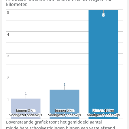
kilometer.
5
5
5
5
4
4
3
3
2
2
1
1
1
1
1
1
binnen 3 km
binnen 3 km
binnen 5 km
binnen 5 km
binnen 10 km
binnen 10 km
Voortgezet onderwijs
Voortgezet onderwijs
Voortgezet onderwijs
Voortgezet onderwijs
Voortgezet onderwijs
Voortgezet onderwijs
Bovenstaande grafiek toont het gemiddeld aantal
middelbare schoolvestigingen binnen een vaste afstand