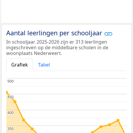
Aantal leerlingen per schooljaar
In schooljaar 2025-2026 zijn er 313 leerlingen
ingeschreven op de middelbare scholen in de
woonplaats Nederweert.
Grafiek
Tabel
500
500
450
450
400
400
350
350