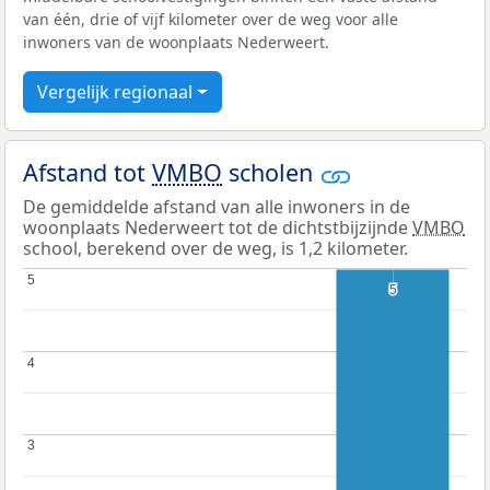
van één, drie of vijf kilometer over de weg voor alle
inwoners van de woonplaats Nederweert.
Vergelijk regionaal
Afstand tot
VMBO
scholen
De gemiddelde afstand van alle inwoners in de
woonplaats Nederweert tot de dichtstbijzijnde
VMBO
school, berekend over de weg, is 1,2 kilometer.
5
5
5
5
4
4
3
3