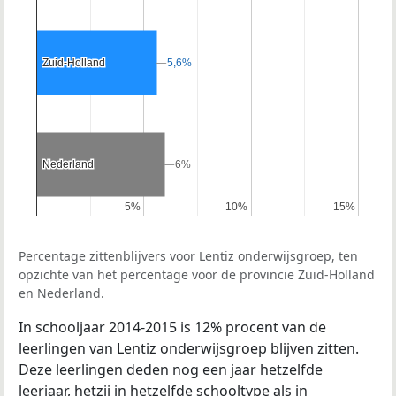
Zuid-Holland
Zuid-Holland
5,6%
5,6%
Nederland
Nederland
6%
6%
5%
5%
10%
10%
15%
15%
Percentage zittenblijvers voor Lentiz onderwijsgroep, ten
opzichte van het percentage voor de provincie Zuid-Holland
en Nederland.
In schooljaar 2014-2015 is 12% procent van de
leerlingen van Lentiz onderwijsgroep blijven zitten.
Deze leerlingen deden nog een jaar hetzelfde
leerjaar, hetzij in hetzelfde schooltype als in