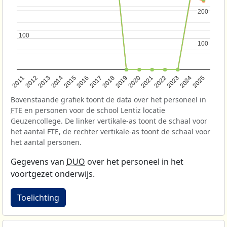
200
200
100
100
100
100
2013
2018
2023
2015
2020
2025
2012
2017
2022
2014
2019
2024
2011
2016
2021
Bovenstaande grafiek toont de data over het personeel in
FTE
en personen voor de school Lentiz locatie
Geuzencollege. De linker vertikale-as toont de schaal voor
het aantal FTE, de rechter vertikale-as toont de schaal voor
het aantal personen.
Gegevens van
DUO
over het personeel in het
voortgezet onderwijs.
Toelichting