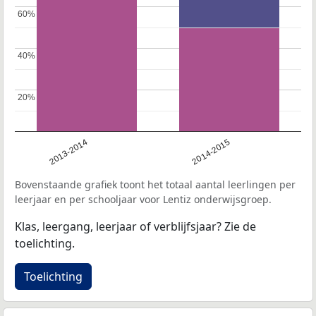
60%
60%
40%
40%
20%
20%
2013-2014
2014-2015
Bovenstaande grafiek toont het totaal aantal leerlingen per
leerjaar en per schooljaar voor Lentiz onderwijsgroep.
Klas, leergang, leerjaar of verblijfsjaar? Zie de
toelichting.
Toelichting