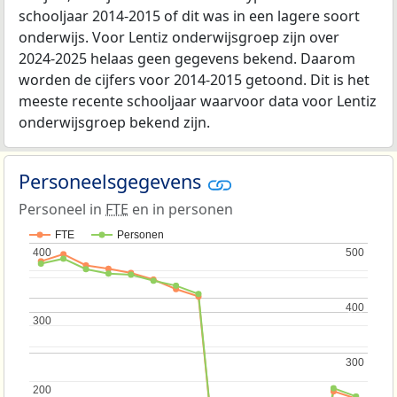
schooljaar 2014-2015 of dit was in een lagere soort
onderwijs. Voor Lentiz onderwijsgroep zijn over
2024-2025 helaas geen gegevens bekend. Daarom
worden de cijfers voor 2014-2015 getoond. Dit is het
meeste recente schooljaar waarvoor data voor Lentiz
onderwijsgroep bekend zijn.
Personeelsgegevens
Personeel in
FTE
en in personen
FTE
Personen
400
400
500
500
400
400
300
300
300
300
200
200