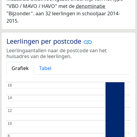
"VBO / MAVO / HAVO" met de
denominatie
"Bijzonder". aan 32 leerlingen in schooljaar 2014-
2015.
Leerlingen per postcode
Leerlingaantallen naar de postcode van het
huisadres van de leerlingen.
Grafiek
Tabel
16
16
14
14
12
12
10
10
8
8