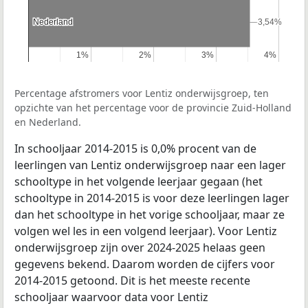
Nederland
Nederland
3,54%
3,54%
1%
1%
2%
2%
3%
3%
4%
4%
Percentage afstromers voor Lentiz onderwijsgroep, ten
opzichte van het percentage voor de provincie Zuid-Holland
en Nederland.
In schooljaar 2014-2015 is 0,0% procent van de
leerlingen van Lentiz onderwijsgroep naar een lager
schooltype in het volgende leerjaar gegaan (het
schooltype in 2014-2015 is voor deze leerlingen lager
dan het schooltype in het vorige schooljaar, maar ze
volgen wel les in een volgend leerjaar). Voor Lentiz
onderwijsgroep zijn over 2024-2025 helaas geen
gegevens bekend. Daarom worden de cijfers voor
2014-2015 getoond. Dit is het meeste recente
schooljaar waarvoor data voor Lentiz