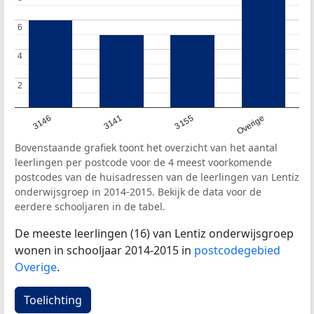
6
6
4
4
2
2
3146
3141
3155
Overige
Bovenstaande grafiek toont het overzicht van het aantal
leerlingen per postcode voor de 4 meest voorkomende
postcodes van de huisadressen van de leerlingen van Lentiz
onderwijsgroep in 2014-2015. Bekijk de data voor de
eerdere schooljaren in de tabel.
De meeste leerlingen (16) van Lentiz onderwijsgroep
wonen in schooljaar 2014-2015 in
postcodegebied
Overige
.
Toelichting