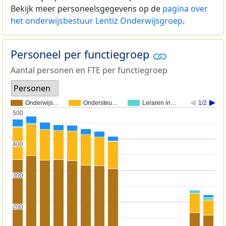
Bekijk meer personeelsgegevens op de
pagina over
het onderwijsbestuur Lentiz Onderwijsgroep
.
Personeel per functiegroep
Aantal personen en FTE per functiegroep
Personen
Onderwijs…
Ondersteu…
Leraren in…
1/2
500
500
400
400
300
300
200
200