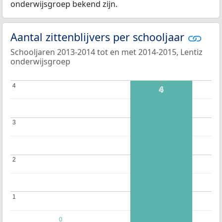
onderwijsgroep bekend zijn.
Aantal zittenblijvers per schooljaar
Schooljaren 2013-2014 tot en met 2014-2015, Lentiz
onderwijsgroep
4
4
4
4
3
3
2
2
1
1
0
0