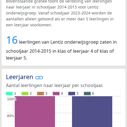
Bovenstaande grafiek toont de verdeling van leerlingen
naar leerjaar in schooljaar 2014-2015 voor Lentiz
onderwijsgroep. Vanaf schooljaar 2023-2024 worden de
aantallen alleen getoond als er meer dan 5 leerlingen in
een leerjaar voorkomen.
16
leerlingen van Lentiz onderwijsgroep zaten in
schooljaar 2014-2015 in klas of leerjaar 4 of klas of
leerjaar 5.
Leerjaren
Aantal leerlingen naar leerjaar per schooljaar.
1
2
3
4
5
6
100%
100%
80%
80%