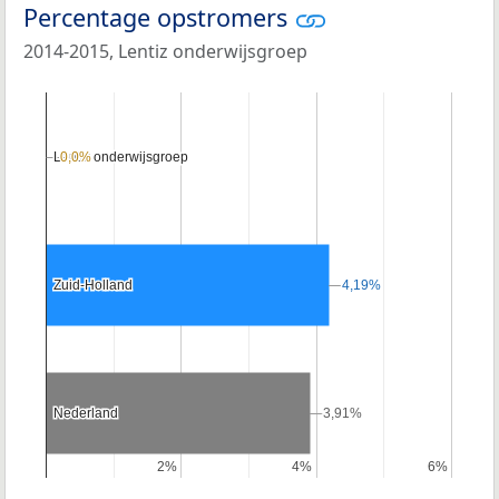
Percentage opstromers
2014-2015, Lentiz onderwijsgroep
Lentiz onderwijsgroep
Lentiz onderwijsgroep
0,0%
0,0%
Zuid-Holland
Zuid-Holland
4,19%
4,19%
Nederland
Nederland
3,91%
3,91%
2%
2%
4%
4%
6%
6%