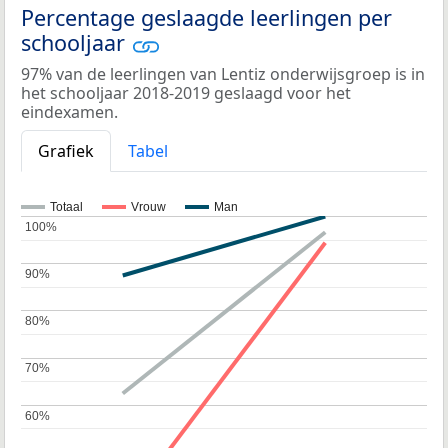
Percentage geslaagde leerlingen per
schooljaar
97% van de leerlingen van Lentiz onderwijsgroep is in
het schooljaar 2018-2019 geslaagd voor het
eindexamen.
Grafiek
Tabel
Totaal
Vrouw
Man
100%
100%
90%
90%
80%
80%
70%
70%
60%
60%