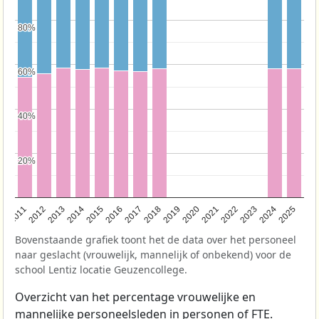
80%
80%
60%
60%
40%
40%
20%
20%
2011
2012
2013
2014
2015
2016
2017
2018
2019
2020
2021
2022
2023
2024
2025
Bovenstaande grafiek toont het de data over het personeel
naar geslacht (vrouwelijk, mannelijk of onbekend) voor de
school Lentiz locatie Geuzencollege.
Overzicht van het percentage vrouwelijke en
mannelijke personeelsleden in personen of FTE.