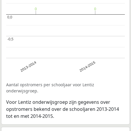
0
0
0
0
0,0
0,0
-0,5
-0,5
2013-2014
2014-2015
Aantal opstromers per schooljaar voor Lentiz
onderwijsgroep.
Voor Lentiz onderwijsgroep zijn gegevens over
opstromers bekend over de schooljaren 2013-2014
tot en met 2014-2015.