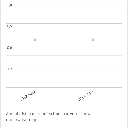
1,0
1,0
0,5
0,5
0
0
0
0
0,0
0,0
-0,5
-0,5
2013-2014
2014-2015
Aantal afstromers per schooljaar voor Lentiz
onderwijsgroep.