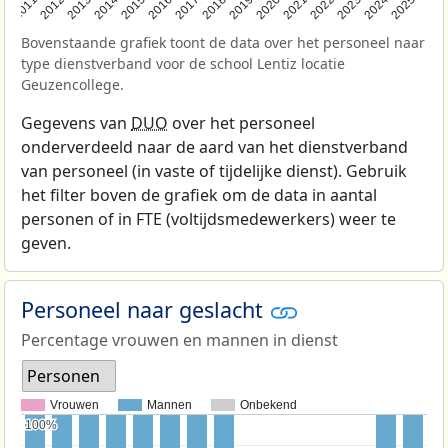
2011
2012
2013
2014
2015
2016
2017
2018
2019
2020
2021
2022
2023
2024
2025
Bovenstaande grafiek toont de data over het personeel naar
type dienstverband voor de school Lentiz locatie
Geuzencollege.
Gegevens van
DUO
over het personeel
onderverdeeld naar de aard van het dienstverband
van personeel (in vaste of tijdelijke dienst). Gebruik
het filter boven de grafiek om de data in aantal
personen of in FTE (voltijdsmedewerkers) weer te
geven.
Personeel naar geslacht
Percentage vrouwen en mannen in dienst
Personen
Vrouwen
Mannen
Onbekend
100%
100%