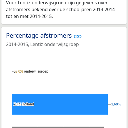
Voor Lentiz onderwijsgroep zijn gegevens over
afstromers bekend over de schooljaren 2013-2014
tot en met 2014-2015.
Percentage afstromers
2014-2015, Lentiz onderwijsgroep
Lentiz onderwijsgroep
Lentiz onderwijsgroep
0,0%
0,0%
Zuid-Holland
Zuid-Holland
3,69%
3,69%