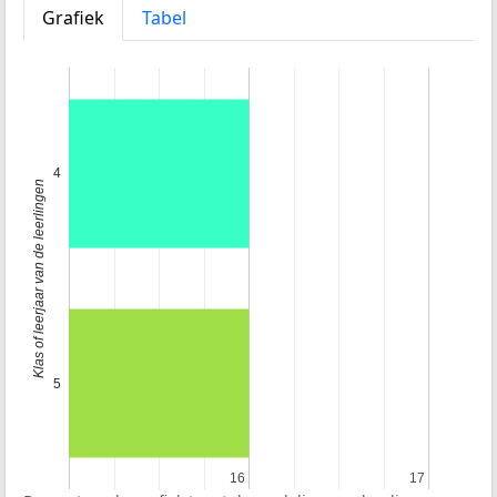
Grafiek
Tabel
4
Klas of leerjaar van de leerlingen
5
16
16
17
17