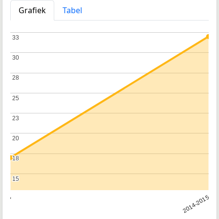
Grafiek
Tabel
33
33
30
30
28
28
25
25
23
23
20
20
18
18
15
15
2014
2014-2015