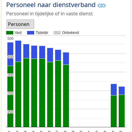
Personeel naar dienstverband
Personeel in tijdelijke of in vaste dienst
Personen
Vast
Tijdelijk
Onbekend
500
500
400
400
300
300
200
200
100
100