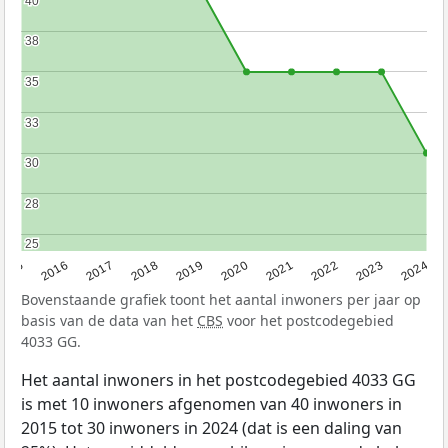
40
40
38
38
35
35
33
33
30
30
28
28
25
25
2015
2016
2017
2018
2019
2020
2021
2022
2023
2024
Bovenstaande grafiek toont het aantal inwoners per jaar op
basis van de data van het
CBS
voor het postcodegebied
4033 GG.
Het aantal inwoners in het postcodegebied 4033 GG
is met 10 inwoners afgenomen van 40 inwoners in
2015 tot 30 inwoners in 2024 (dat is een daling van