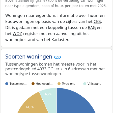
Bovenstaande lijngrafiek toont de verdeling van woningen
naar type eigendom, koop of huur, per jaar tot en met 2025.
Woningen naar eigendom: Informatie over huur- en
koopwoningen op basis van de cijfers van het
CBS
.
Dit is gedaan met een koppeling tussen de
BAG
en
het
WOZ
-register met een aanvulling uit het
woningbestand van het Kadaster.
Soorten woningen
Tussenwoningen komen het meeste voor in het
postcodegebied 4033 GG: er zijn 6 adressen met het
woningtype tussenwoningen.
Tussenwo…
Hoekwoni…
Twee-ond…
Vrijstaand…
6,7%
13,3%