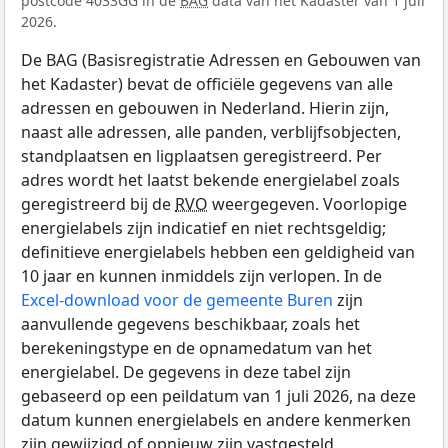
postcode 4033GG in de
BAG
data van het Kadaster van 1 juli
2026.
De BAG (Basisregistratie Adressen en Gebouwen van
het Kadaster) bevat de officiële gegevens van alle
adressen en gebouwen in Nederland. Hierin zijn,
naast alle adressen, alle panden, verblijfsobjecten,
standplaatsen en ligplaatsen geregistreerd. Per
adres wordt het laatst bekende energielabel zoals
geregistreerd bij de
RVO
weergegeven. Voorlopige
energielabels zijn indicatief en niet rechtsgeldig;
definitieve energielabels hebben een geldigheid van
10 jaar en kunnen inmiddels zijn verlopen. In de
Excel-download voor de gemeente Buren
zijn
aanvullende gegevens beschikbaar, zoals het
berekeningstype en de opnamedatum van het
energielabel. De gegevens in deze tabel zijn
gebaseerd op een peildatum van 1 juli 2026, na deze
datum kunnen energielabels en andere kenmerken
zijn gewijzigd of opnieuw zijn vastgesteld.