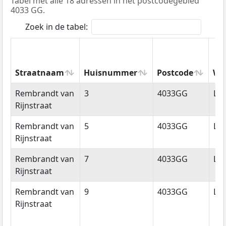
Tabel met alle 18 adressen in het postcodegebied
4033 GG.
Zoek in de tabel:
Straatnaam
Huisnummer
Postcode
Wo
Straatnaam
Huisnummer
Postcode
Wo
Rembrandt van
3
4033GG
Li
Rijnstraat
Rembrandt van
5
4033GG
Li
Rijnstraat
Rembrandt van
7
4033GG
Li
Rijnstraat
Rembrandt van
9
4033GG
Li
Rijnstraat