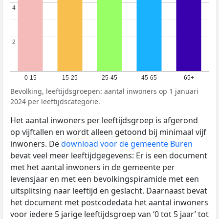
4
4
2
2
0-15
15-25
25-45
45-65
65+
Bevolking, leeftijdsgroepen: aantal inwoners op 1 januari
2024 per leeftijdscategorie.
Het aantal inwoners per leeftijdsgroep is afgerond
op vijftallen en wordt alleen getoond bij minimaal vijf
inwoners. De
download voor de gemeente Buren
bevat veel meer leeftijdgegevens: Er is een document
met het aantal inwoners in de gemeente per
levensjaar en met een bevolkingspiramide met een
uitsplitsing naar leeftijd en geslacht. Daarnaast bevat
het document met postcodedata het aantal inwoners
voor iedere 5 jarige leeftijdsgroep van ‘0 tot 5 jaar’ tot