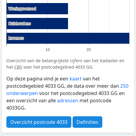
Woningvoorraad
Woningvoorraad
Huishoudens
Huishoudens
Inwoners
Inwoners
10
20
Overzicht van de belangrijkste cijfers van het Kadaster en
het
CBS
voor het postcodegebied 4033 GG.
Op deze pagina vind je een
kaart
van het
postcodegebied 4033 GG, de data over meer dan
250
onderwerpen
voor het postcodegebied 4033 GG en
een overzicht van alle
adressen
met postcode
4033GG.
Overzicht postcode 4033
Definities