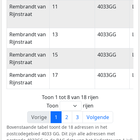
Rembrandt van
11
4033GG
Li
Rijnstraat
Rembrandt van
13
4033GG
Li
Rijnstraat
Rembrandt van
15
4033GG
Li
Rijnstraat
Rembrandt van
17
4033GG
Li
Rijnstraat
Toon 1 tot 8 van 18 rijen
Toon
rijen
Vorige
1
2
3
Volgende
Bovenstaande tabel toont de 18 adressen in het
postcodegebied 4033 GG. Dit zijn alle adressen met