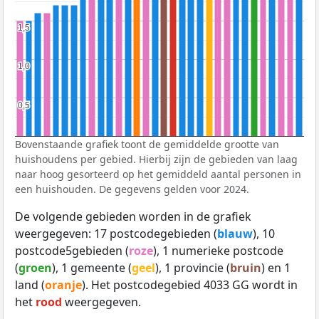
1,5
1,5
1,0
1,0
0,5
0,5
Bovenstaande grafiek toont de gemiddelde grootte van
huishoudens per gebied. Hierbij zijn de gebieden van laag
naar hoog gesorteerd op het gemiddeld aantal personen in
een huishouden. De gegevens gelden voor 2024.
De volgende gebieden worden in de grafiek
weergegeven: 17 postcodegebieden (
blauw
), 10
postcode5gebieden (
roze
), 1 numerieke postcode
(
groen
), 1 gemeente (
geel
), 1 provincie (
bruin
) en 1
land (
oranje
). Het postcodegebied 4033 GG wordt in
het
rood
weergegeven.