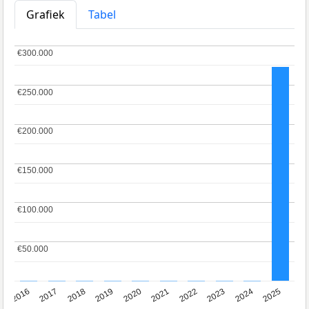
Grafiek
Tabel
€300.000
€300.000
€250.000
€250.000
€200.000
€200.000
€150.000
€150.000
€100.000
€100.000
€50.000
€50.000
2016
2017
2018
2019
2020
2021
2022
2023
2024
2025