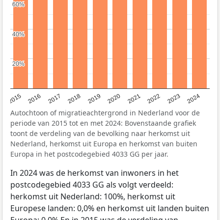
60%
60%
40%
40%
20%
20%
2015
2016
2017
2018
2019
2020
2021
2022
2023
2024
Autochtoon of migratieachtergrond in Nederland voor de
periode van 2015 tot en met 2024: Bovenstaande grafiek
toont de verdeling van de bevolking naar herkomst uit
Nederland, herkomst uit Europa en herkomst van buiten
Europa in het postcodegebied 4033 GG per jaar.
In 2024 was de herkomst van inwoners in het
postcodegebied 4033 GG als volgt verdeeld:
herkomst uit Nederland: 100%, herkomst uit
Europese landen: 0,0% en herkomst uit landen buiten
Europa: 0,0% En in 2015 was de verdeling van