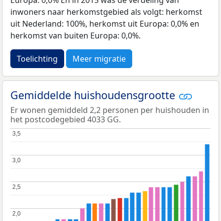
inwoners naar herkomstgebied als volgt: herkomst
uit Nederland: 100%, herkomst uit Europa: 0,0% en
herkomst van buiten Europa: 0,0%.
Toelichting
Meer migratie
Gemiddelde huishoudensgrootte
Er wonen gemiddeld 2,2 personen per huishouden in
het postcodegebied 4033 GG.
3,5
3,5
3,0
3,0
2,5
2,5
2,0
2,0