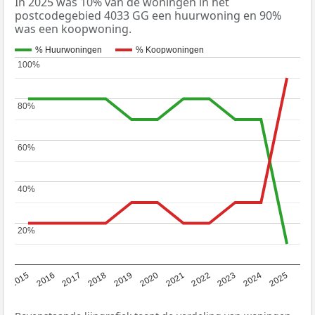
In 2025 was 10% van de woningen in het
postcodegebied 4033 GG een huurwoning en 90%
was een koopwoning.
% Huurwoningen
% Koopwoningen
100%
100%
80%
80%
60%
60%
40%
40%
20%
20%
2019
2022
2025
2017
2020
2023
2015
2018
2021
2024
2016