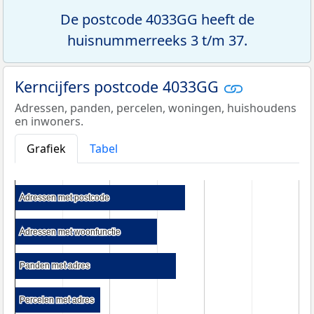
De postcode 4033GG heeft de
huisnummerreeks 3 t/m 37.
Kerncijfers postcode 4033GG
Adressen, panden, percelen, woningen, huishoudens
en inwoners.
Grafiek
Tabel
Adressen met postcode
Adressen met postcode
Adressen met woonfunctie
Adressen met woonfunctie
Panden met adres
Panden met adres
Percelen met adres
Percelen met adres