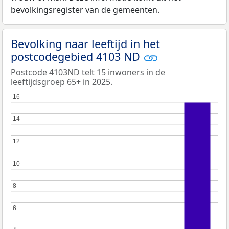
bevolkingsregister van de gemeenten.
Bevolking naar leeftijd in het
postcodegebied 4103 ND
Postcode 4103ND telt 15 inwoners in de
leeftijdsgroep 65+ in 2025.
16
16
14
14
12
12
10
10
8
8
6
6