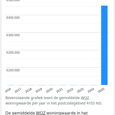
€500.000
€500.000
€400.000
€400.000
€300.000
€300.000
€200.000
€200.000
€100.000
€100.000
2016
2017
2018
2019
2020
2021
2022
2023
2024
2025
Bovenstaande grafiek toont de gemiddelde
WOZ
woningwaarde per jaar in het postcodegebied 4103 ND.
De gemiddelde
WOZ
woningwaarde in het