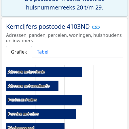
huisnummerreeks 20 t/m 29.
Kerncijfers postcode 4103ND
Adressen, panden, percelen, woningen, huishoudens
en inwoners.
Grafiek
Tabel
Adressen met postcode
Adressen met postcode
Adressen met woonfunctie
Adressen met woonfunctie
Panden met adres
Panden met adres
Percelen met adres
Percelen met adres
Woningvoorraad
Woningvoorraad