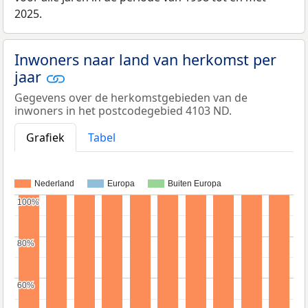
2025.
Inwoners naar land van herkomst per
jaar
Gegevens over de herkomstgebieden van de
inwoners in het postcodegebied 4103 ND.
Grafiek
Tabel
Nederland
Europa
Buiten Europa
100%
100%
80%
80%
60%
60%