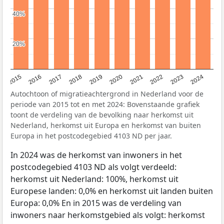
40%
40%
20%
20%
2015
2016
2017
2018
2019
2020
2021
2022
2023
2024
Autochtoon of migratieachtergrond in Nederland voor de
periode van 2015 tot en met 2024: Bovenstaande grafiek
toont de verdeling van de bevolking naar herkomst uit
Nederland, herkomst uit Europa en herkomst van buiten
Europa in het postcodegebied 4103 ND per jaar.
In 2024 was de herkomst van inwoners in het
postcodegebied 4103 ND als volgt verdeeld:
herkomst uit Nederland: 100%, herkomst uit
Europese landen: 0,0% en herkomst uit landen buiten
Europa: 0,0% En in 2015 was de verdeling van
inwoners naar herkomstgebied als volgt: herkomst