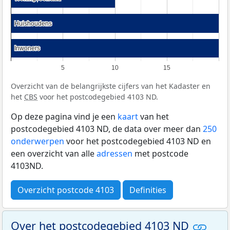
Huishoudens
Huishoudens
Inwoners
Inwoners
5
10
15
Overzicht van de belangrijkste cijfers van het Kadaster en
het
CBS
voor het postcodegebied 4103 ND.
Op deze pagina vind je een
kaart
van het
postcodegebied 4103 ND, de data over meer dan
250
onderwerpen
voor het postcodegebied 4103 ND en
een overzicht van alle
adressen
met postcode
4103ND.
Overzicht postcode 4103
Definities
Over het postcodegebied 4103 ND