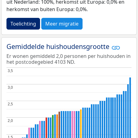
uit Nederland: 100%, herkomst uit Europa: 0,0% en
herkomst van buiten Europa: 0,0%.
Toelichting
Meer migratie
Gemiddelde huishoudensgrootte
Er wonen gemiddeld 2,0 personen per huishouden in
het postcodegebied 4103 ND.
3,5
3,5
3,0
3,0
2,5
2,5
2,0
2,0
1,5
1,5