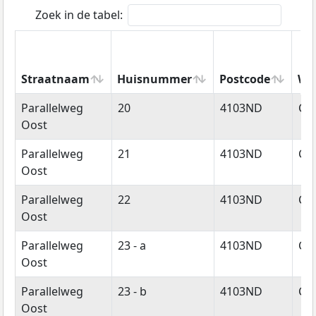
Zoek in de tabel:
Straatnaam
Huisnummer
Postcode
Wo
Straatnaam
Huisnummer
Postcode
Wo
Parallelweg
20
4103ND
Cu
Oost
Parallelweg
21
4103ND
Cu
Oost
Parallelweg
22
4103ND
Cu
Oost
Parallelweg
23 - a
4103ND
Cu
Oost
Parallelweg
23 - b
4103ND
Cu
Oost