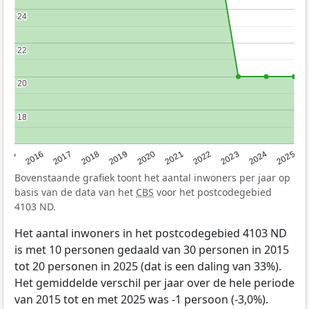
24
24
22
22
20
20
18
18
2015
2016
2017
2018
2019
2020
2021
2022
2023
2024
2025
Bovenstaande grafiek toont het aantal inwoners per jaar op
basis van de data van het
CBS
voor het postcodegebied
4103 ND.
Het aantal inwoners in het postcodegebied 4103 ND
is met 10 personen gedaald van 30 personen in 2015
tot 20 personen in 2025 (dat is een daling van 33%).
Het gemiddelde verschil per jaar over de hele periode
van 2015 tot en met 2025 was -1 persoon (-3,0%).