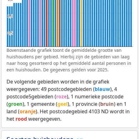
1,0
1,0
0,5
0,5
Bovenstaande grafiek toont de gemiddelde grootte van
huishoudens per gebied. Hierbij zijn de gebieden van laag
naar hoog gesorteerd op het gemiddeld aantal personen in
een huishouden. De gegevens gelden voor 2025.
De volgende gebieden worden in de grafiek
weergegeven: 49 postcodegebieden (
blauw
), 4
postcode5gebieden (
roze
), 1 numerieke postcode
(
groen
), 1 gemeente (
geel
), 1 provincie (
bruin
) en 1
land (
oranje
). Het postcodegebied 4103 ND wordt in
het
rood
weergegeven.