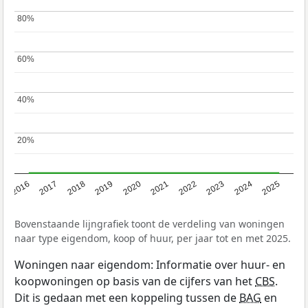
80%
80%
60%
60%
40%
40%
20%
20%
2016
2017
2018
2019
2020
2021
2022
2023
2024
2025
Bovenstaande lijngrafiek toont de verdeling van woningen
naar type eigendom, koop of huur, per jaar tot en met 2025.
Woningen naar eigendom: Informatie over huur- en
koopwoningen op basis van de cijfers van het
CBS
.
Dit is gedaan met een koppeling tussen de
BAG
en