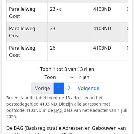
Parallelweg
23 - c
4103ND
Cu
Oost
Parallelweg
23
4103ND
Cu
Oost
Parallelweg
26
4103ND
Cu
Oost
Toon 1 tot 8 van 13 rijen
Toon
rijen
Vorige
1
2
Volgende
Bovenstaande tabel toont de 13 adressen in het
postcodegebied 4103 ND. Dit zijn alle adressen met
postcode 4103ND in de
BAG
data van het Kadaster van 1 juli
2026.
De BAG (Basisregistratie Adressen en Gebouwen van