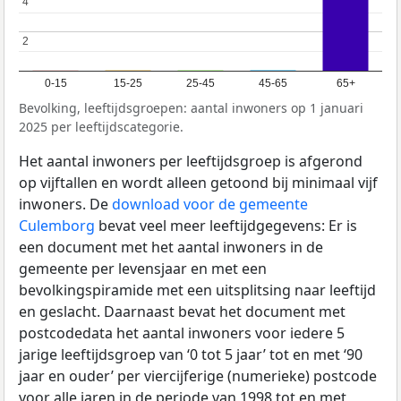
4
4
2
2
0-15
15-25
25-45
45-65
65+
Bevolking, leeftijdsgroepen: aantal inwoners op 1 januari
2025 per leeftijdscategorie.
Het aantal inwoners per leeftijdsgroep is afgerond
op vijftallen en wordt alleen getoond bij minimaal vijf
inwoners. De
download voor de gemeente
Culemborg
bevat veel meer leeftijdgegevens: Er is
een document met het aantal inwoners in de
gemeente per levensjaar en met een
bevolkingspiramide met een uitsplitsing naar leeftijd
en geslacht. Daarnaast bevat het document met
postcodedata het aantal inwoners voor iedere 5
jarige leeftijdsgroep van ‘0 tot 5 jaar’ tot en met ‘90
jaar en ouder’ per viercijferige (numerieke) postcode
voor alle jaren in de periode van 1998 tot en met