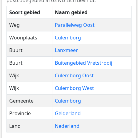
postcodegebied 4103 ND zich bevindt.
Soort gebied
Naam gebied
Weg
Parallelweg Oost
Woonplaats
Culemborg
Buurt
Lanxmeer
Buurt
Buitengebied Vretstrooij
Wijk
Culemborg Oost
Wijk
Culemborg West
Gemeente
Culemborg
Provincie
Gelderland
Land
Nederland