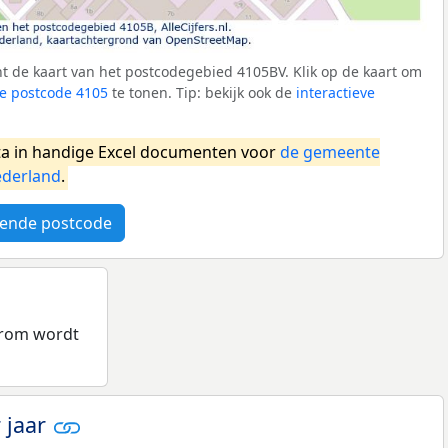
t de kaart van het postcodegebied 4105BV. Klik op de kaart om
e postcode 4105
te tonen. Tip: bekijk ook de
interactieve
a in handige Excel documenten voor
de gemeente
derland
.
ende postcode
aarom wordt
 jaar