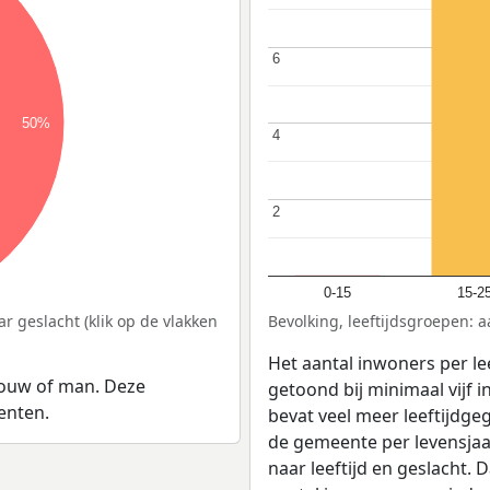
6
6
50%
4
4
2
2
0-15
15-2
r geslacht (klik op de vlakken
Bevolking, leeftijdsgroepen: a
Het aantal inwoners per lee
rouw of man. Deze
getoond bij minimaal vijf 
enten.
bevat veel meer leeftijdge
de gemeente per levensjaa
naar leeftijd en geslacht