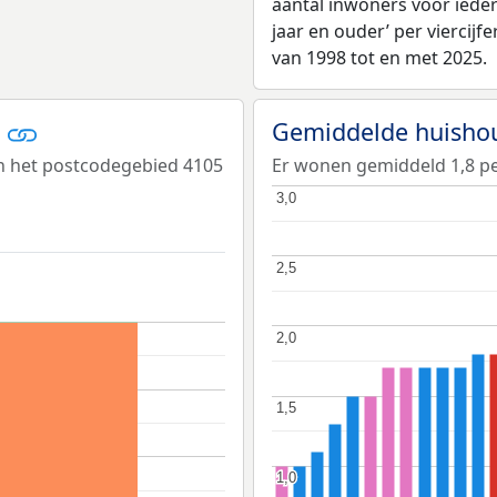
aantal inwoners voor iedere 
jaar en ouder’ per viercijf
van 1998 tot en met 2025.
r
Gemiddelde huisho
n het postcodegebied 4105
Er wonen gemiddeld 1,8 p
3,0
3,0
2,5
2,5
2,0
2,0
1,5
1,5
1,0
1,0