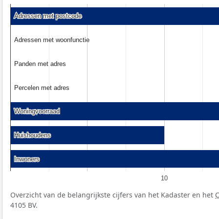
Adressen met postcode
Adressen met postcode
Adressen met woonfunctie
Adressen met woonfunctie
Panden met adres
Panden met adres
Percelen met adres
Percelen met adres
Woningvoorraad
Woningvoorraad
Huishoudens
Huishoudens
Inwoners
Inwoners
10
Overzicht van de belangrijkste cijfers van het Kadaster en het
4105 BV.