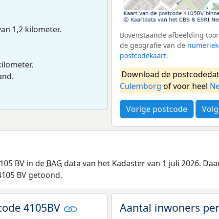
van 1,2 kilometer.
Bovenstaande afbeelding toon
de geografie van de
numeriek
postcodekaart
.
kilometer.
Download de postcodedat
and.
Culemborg
of voor heel
Ne
Vorige postcode
Volg
105 BV in de
BAG
data van het Kadaster van 1 juli 2026. D
4105 BV getoond.
tcode 4105BV
Aantal inwoners per