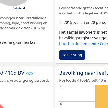
Bovenstaande grafiek toont he
voor het postcodegebied 4105
woningen naar verschillende
In 2015 waren er 20 perso
ning, type, soort woning en
dden van de grafiek. Klik op
Het aantal inwoners is het 
bevolkingsregister vastgel
 de woningkenmerken.
buurt in de gemeente Cu
Toelichting
ed 4105 BV
Bevolking naar leef
t als vrouw geregistreerd.
Postcode 4105BV telt 10 in
10
10
8
8