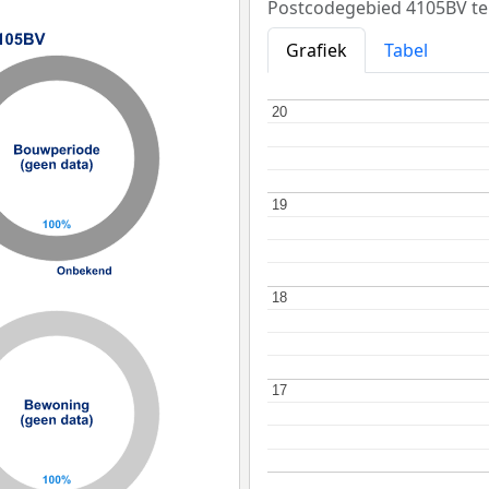
Postcodegebied 4105BV tel
Grafiek
Tabel
20
20
19
19
18
18
17
17