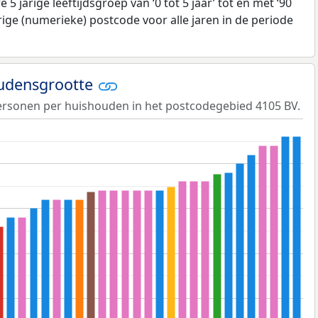
5 jarige leeftijdsgroep van ‘0 tot 5 jaar’ tot en met ‘90
erige (numerieke) postcode voor alle jaren in de periode
udensgrootte
ersonen per huishouden in het postcodegebied 4105 BV.