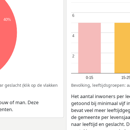
6
6
40%
4
4
2
2
0-15
15-2
r geslacht (klik op de vlakken
Bevolking, leeftijdsgroepen: a
Het aantal inwoners per lee
rouw of man. Deze
getoond bij minimaal vijf 
enten.
bevat veel meer leeftijdge
de gemeente per levensjaa
naar leeftijd en geslacht