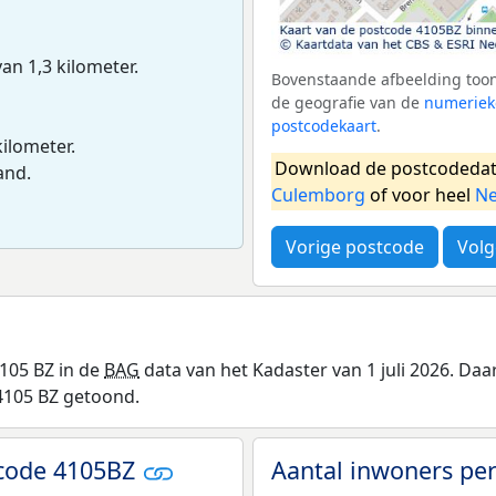
van 1,3 kilometer.
Bovenstaande afbeelding toon
de geografie van de
numeriek
postcodekaart
.
kilometer.
Download de postcodedat
and.
Culemborg
of voor heel
Ne
Vorige postcode
Volg
105 BZ in de
BAG
data van het Kadaster van 1 juli 2026. Da
4105 BZ getoond.
tcode 4105BZ
Aantal inwoners per