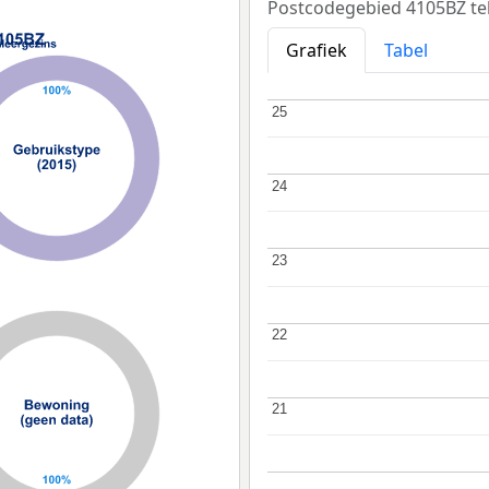
Postcodegebied 4105BZ tel
Grafiek
Tabel
25
25
24
24
23
23
22
22
21
21