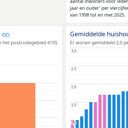
aantal inwoners voor iedere 
jaar en ouder’ per viercijf
van 1998 tot en met 2025.
r
Gemiddelde huisho
n het postcodegebied 4105
Er wonen gemiddeld 2,0 p
3,0
3,0
2,5
2,5
2,0
2,0
1,5
1,5
1,0
1,0