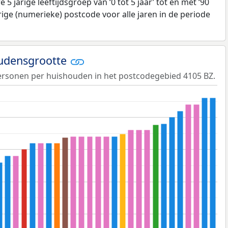
5 jarige leeftijdsgroep van ‘0 tot 5 jaar’ tot en met ‘90
erige (numerieke) postcode voor alle jaren in de periode
udensgrootte
ersonen per huishouden in het postcodegebied 4105 BZ.