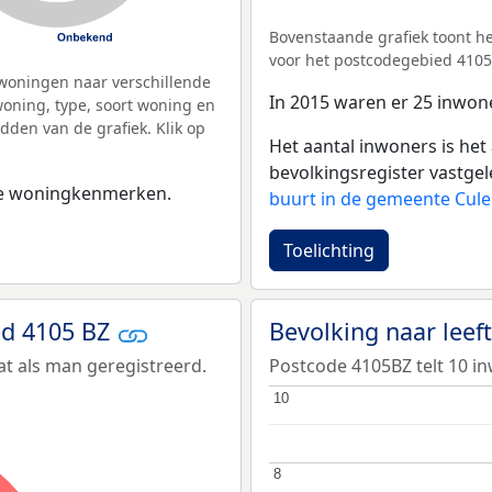
Bovenstaande grafiek toont he
voor het postcodegebied 4105
woningen naar verschillende
In 2015 waren er 25 inwon
ning, type, soort woning en
dden van de grafiek. Klik op
Het aantal inwoners is het 
bevolkingsregister vastgel
 de woningkenmerken.
buurt in de gemeente Cu
Toelichting
ed 4105 BZ
Bevolking naar leef
t als man geregistreerd.
Postcode 4105BZ telt 10 in
10
10
8
8