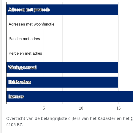
Adressen met postcode
Adressen met postcode
Adressen met woonfunctie
Adressen met woonfunctie
Panden met adres
Panden met adres
Percelen met adres
Percelen met adres
Woningvoorraad
Woningvoorraad
Huishoudens
Huishoudens
Inwoners
Inwoners
5
10
15
Overzicht van de belangrijkste cijfers van het Kadaster en het
4105 BZ.