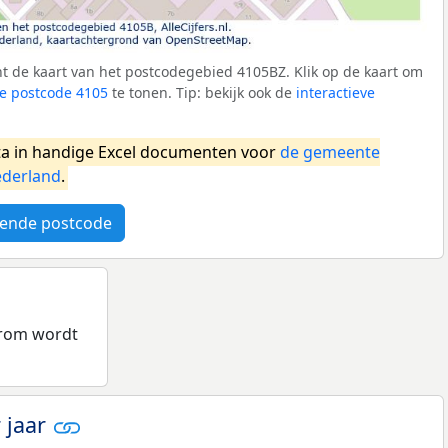
t de kaart van het postcodegebied 4105BZ. Klik op de kaart om
e postcode 4105
te tonen. Tip: bekijk ook de
interactieve
a in handige Excel documenten voor
de gemeente
derland
.
ende postcode
arom wordt
 jaar