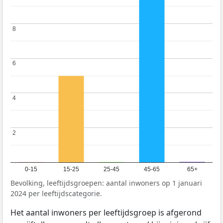
8
8
6
6
4
4
2
2
0-15
15-25
25-45
45-65
65+
Bevolking, leeftijdsgroepen: aantal inwoners op 1 januari
2024 per leeftijdscategorie.
Het aantal inwoners per leeftijdsgroep is afgerond