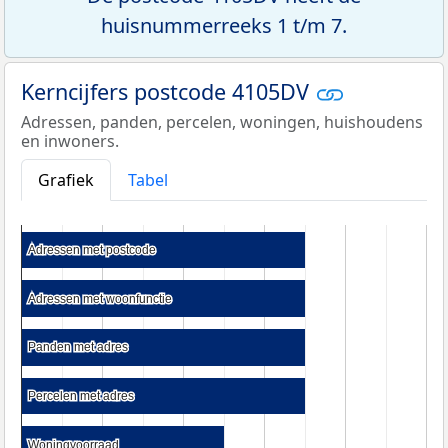
huisnummerreeks 1 t/m 7.
Kerncijfers postcode 4105DV
Adressen, panden, percelen, woningen, huishoudens
en inwoners.
Grafiek
Tabel
Adressen met postcode
Adressen met postcode
Adressen met woonfunctie
Adressen met woonfunctie
Panden met adres
Panden met adres
Percelen met adres
Percelen met adres
Woningvoorraad
Woningvoorraad