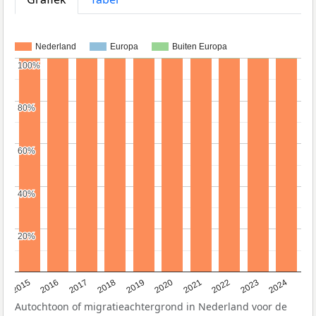
Nederland
Europa
Buiten Europa
100%
100%
80%
80%
60%
60%
40%
40%
20%
20%
2015
2016
2017
2018
2019
2020
2021
2022
2023
2024
Autochtoon of migratieachtergrond in Nederland voor de