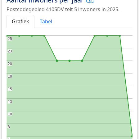
Postcodegebied 4105DV telt 5 inwoners in 2025.
Grafiek
Tabel
25
25
23
23
20
20
18
18
15
15
13
13
10
10
8
8