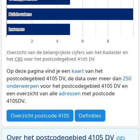
Huishoudens
Huishoudens
Inwoners
Inwoners
2
4
6
8
Overzicht van de belangrijkste cijfers van het Kadaster en
het
CBS
voor het postcodegebied 4105 DV.
Op deze pagina vind je een
kaart
van het
postcodegebied 4105 DV, de data over meer dan
250
onderwerpen
voor het postcodegebied 4105 DV en
een overzicht van alle
adressen
met postcode
4105DV.
Overzicht postcode 4105
Definities
Over het postcodegebied 4105 DV