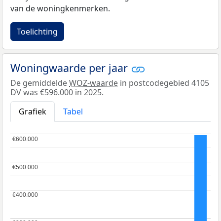
van de woningkenmerken.
Toelichting
Woningwaarde per jaar
De gemiddelde
WOZ-waarde
in postcodegebied 4105
DV was €596.000 in 2025.
Grafiek
Tabel
€600.000
€600.000
€500.000
€500.000
€400.000
€400.000