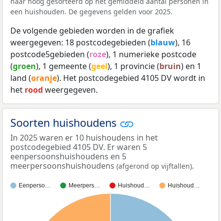
naar hoog gesorteerd op het gemiddeld aantal personen in
een huishouden. De gegevens gelden voor 2025.
De volgende gebieden worden in de grafiek
weergegeven: 18 postcodegebieden (
blauw
), 16
postcode5gebieden (
roze
), 1 numerieke postcode
(
groen
), 1 gemeente (
geel
), 1 provincie (
bruin
) en 1
land (
oranje
). Het postcodegebied 4105 DV wordt in
het
rood
weergegeven.
Soorten huishoudens
In 2025 waren er 10 huishoudens in het
postcodegebied 4105 DV. Er waren 5
eenpersoonshuishoudens en 5
meerpersoonshuishoudens
.
(afgerond op vijftallen)
Eenperso…
Meerpers…
Huishoud…
Huishoud…