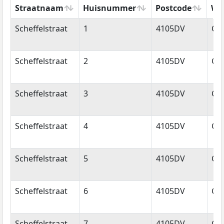
Straatnaam
Huisnummer
Postcode
Wo
Straatnaam
Huisnummer
Postcode
Wo
Scheffelstraat
1
4105DV
Cu
Scheffelstraat
2
4105DV
Cu
Scheffelstraat
3
4105DV
Cu
Scheffelstraat
4
4105DV
Cu
Scheffelstraat
5
4105DV
Cu
Scheffelstraat
6
4105DV
Cu
Scheffelstraat
7
4105DV
Cu