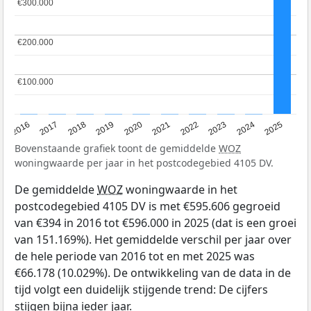
€300.000
€300.000
€200.000
€200.000
€100.000
€100.000
2016
2017
2018
2019
2020
2021
2022
2023
2024
2025
Bovenstaande grafiek toont de gemiddelde
WOZ
woningwaarde per jaar in het postcodegebied 4105 DV.
De gemiddelde
WOZ
woningwaarde in het
postcodegebied 4105 DV is met €595.606 gegroeid
van €394 in 2016 tot €596.000 in 2025 (dat is een groei
van 151.169%). Het gemiddelde verschil per jaar over
de hele periode van 2016 tot en met 2025 was
€66.178 (10.029%). De ontwikkeling van de data in de
tijd volgt een duidelijk stijgende trend: De cijfers
stijgen bijna ieder jaar.