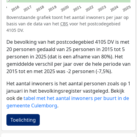
5
5
2015
2016
2017
2018
2019
2020
2021
2022
2023
2024
2025
Bovenstaande grafiek toont het aantal inwoners per jaar op
basis van de data van het
CBS
voor het postcodegebied
4105 DV.
De bevolking van het postcodegebied 4105 DV is met
20 personen gedaald van 25 personen in 2015 tot 5
personen in 2025 (dat is een afname van 80%). Het
gemiddelde verschil per jaar over de hele periode van
2015 tot en met 2025 was -2 personen (-7,5%).
Het aantal inwoners is het aantal personen zoals op 1
januari in het bevolkingsregister vastgelegd. Bekijk
ook de
tabel met het aantal inwoners per buurt in de
gemeente Culemborg
.
Toelichting