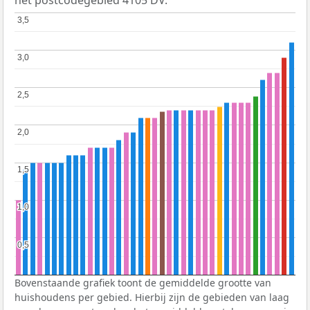
3,5
3,5
3,0
3,0
2,5
2,5
2,0
2,0
1,5
1,5
1,0
1,0
0,5
0,5
Bovenstaande grafiek toont de gemiddelde grootte van
huishoudens per gebied. Hierbij zijn de gebieden van laag