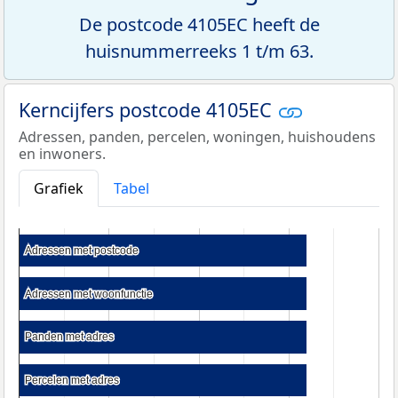
De postcode 4105EC heeft de
huisnummerreeks 1 t/m 63.
Kerncijfers postcode 4105EC
Adressen, panden, percelen, woningen, huishoudens
en inwoners.
Grafiek
Tabel
Adressen met postcode
Adressen met postcode
Adressen met woonfunctie
Adressen met woonfunctie
Panden met adres
Panden met adres
Percelen met adres
Percelen met adres