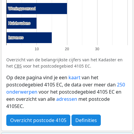
Woningvoorraad
Woningvoorraad
Huishoudens
Huishoudens
Inwoners
Inwoners
10
20
30
Overzicht van de belangrijkste cijfers van het Kadaster en
het
CBS
voor het postcodegebied 4105 EC.
Op deze pagina vind je een
kaart
van het
postcodegebied 4105 EC, de data over meer dan
250
onderwerpen
voor het postcodegebied 4105 EC en
een overzicht van alle
adressen
met postcode
4105EC.
Overzicht postcode 4105
Definities