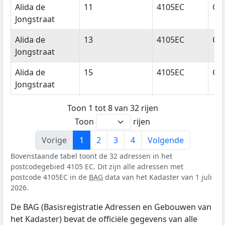
Alida de
11
4105EC
Cu
Jongstraat
Alida de
13
4105EC
Cu
Jongstraat
Alida de
15
4105EC
Cu
Jongstraat
Toon 1 tot 8 van 32 rijen
Toon
rijen
Vorige
1
2
3
4
Volgende
Bovenstaande tabel toont de 32 adressen in het
postcodegebied 4105 EC. Dit zijn alle adressen met
postcode 4105EC in de
BAG
data van het Kadaster van 1 juli
2026.
De BAG (Basisregistratie Adressen en Gebouwen van
het Kadaster) bevat de officiële gegevens van alle