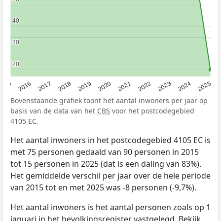
40
40
30
30
20
20
2015
2016
2017
2018
2019
2020
2021
2022
2023
2024
2025
Bovenstaande grafiek toont het aantal inwoners per jaar op
basis van de data van het
CBS
voor het postcodegebied
4105 EC.
Het aantal inwoners in het postcodegebied 4105 EC is
met 75 personen gedaald van 90 personen in 2015
tot 15 personen in 2025 (dat is een daling van 83%).
Het gemiddelde verschil per jaar over de hele periode
van 2015 tot en met 2025 was -8 personen (-9,7%).
Het aantal inwoners is het aantal personen zoals op 1
januari in het bevolkingsregister vastgelegd. Bekijk