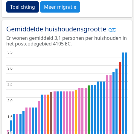
Toelichting
Meer migratie
Gemiddelde huishoudensgrootte
Er wonen gemiddeld 3,1 personen per huishouden in
het postcodegebied 4105 EC.
3,5
3,5
3,0
3,0
2,5
2,5
2,0
2,0
1,5
1,5
1,0
1,0