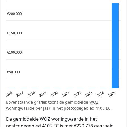
€200.000
€200.000
€150.000
€150.000
€100.000
€100.000
€50.000
€50.000
2016
2017
2018
2019
2020
2021
2022
2023
2024
2025
Bovenstaande grafiek toont de gemiddelde
WOZ
woningwaarde per jaar in het postcodegebied 4105 EC.
De gemiddelde
WOZ
woningwaarde in het
postcodegebied 4105 EC is met €220.778 gegroeid