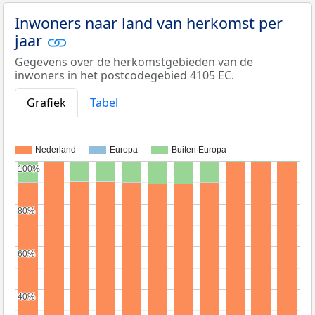
Inwoners naar land van herkomst per
jaar
Gegevens over de herkomstgebieden van de
inwoners in het postcodegebied 4105 EC.
Grafiek
Tabel
Nederland
Europa
Buiten Europa
100%
100%
80%
80%
60%
60%
40%
40%