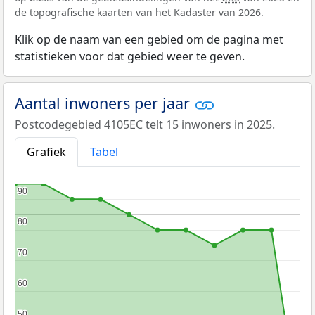
de topografische kaarten van het Kadaster van 2026.
Klik op de naam van een gebied om de pagina met
statistieken voor dat gebied weer te geven.
Aantal inwoners per jaar
Postcodegebied 4105EC telt 15 inwoners in 2025.
Grafiek
Tabel
90
90
80
80
70
70
60
60
50
50