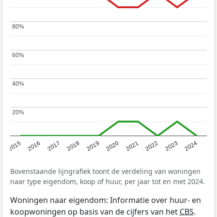
80%
80%
60%
60%
40%
40%
20%
20%
2015
2016
2017
2018
2019
2020
2021
2022
2023
2024
Bovenstaande lijngrafiek toont de verdeling van woningen
naar type eigendom, koop of huur, per jaar tot en met 2024.
Woningen naar eigendom: Informatie over huur- en
koopwoningen op basis van de cijfers van het
CBS
.