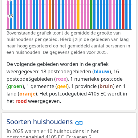
0,5
0,5
Bovenstaande grafiek toont de gemiddelde grootte van
huishoudens per gebied. Hierbij zijn de gebieden van laag
naar hoog gesorteerd op het gemiddeld aantal personen in
een huishouden. De gegevens gelden voor 2025.
De volgende gebieden worden in de grafiek
weergegeven: 18 postcodegebieden (
blauw
), 16
postcode5gebieden (
roze
), 1 numerieke postcode
(
groen
), 1 gemeente (
geel
), 1 provincie (
bruin
) en 1
land (
oranje
). Het postcodegebied 4105 EC wordt in
het
rood
weergegeven.
Soorten huishoudens
In 2025 waren er 10 huishoudens in het
postcodegebied 4105 EC. Er waren 5