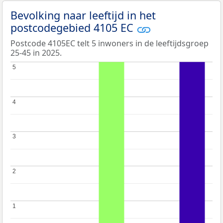
Bevolking naar leeftijd in het
postcodegebied 4105 EC
Postcode 4105EC telt 5 inwoners in de leeftijdsgroep
25-45 in 2025.
5
5
4
4
3
3
2
2
1
1