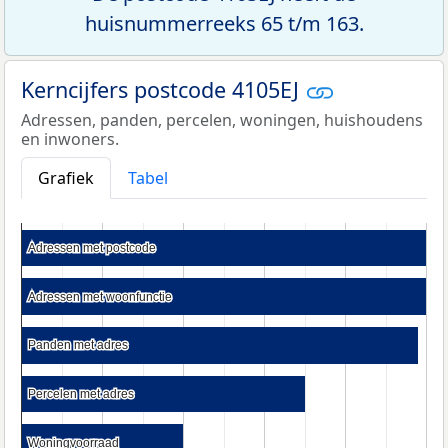
huisnummerreeks 65 t/m 163.
Kerncijfers postcode 4105EJ
Adressen, panden, percelen, woningen, huishoudens
en inwoners.
Grafiek
Tabel
Adressen met postcode
Adressen met postcode
Adressen met woonfunctie
Adressen met woonfunctie
Panden met adres
Panden met adres
Percelen met adres
Percelen met adres
Woningvoorraad
Woningvoorraad