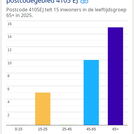
postcodegebied 4105 EJ
Postcode 4105EJ telt 15 inwoners in de leeftijdsgroep
65+ in 2025.
16
16
14
14
12
12
10
10
8
8
6
6
4
4
2
2
0-15
15-25
25-45
45-65
65+