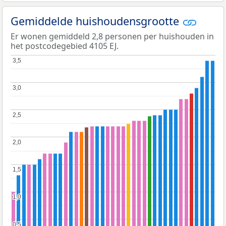
Gemiddelde huishoudensgrootte
Er wonen gemiddeld 2,8 personen per huishouden in
het postcodegebied 4105 EJ.
3,5
3,5
3,0
3,0
2,5
2,5
2,0
2,0
1,5
1,5
1,0
1,0
0,5
0,5