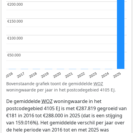
€200.000
€200.000
€150.000
€150.000
€100.000
€100.000
€50.000
€50.000
2016
2017
2018
2019
2020
2021
2022
2023
2024
2025
Bovenstaande grafiek toont de gemiddelde
WOZ
woningwaarde per jaar in het postcodegebied 4105 EJ.
De gemiddelde
WOZ
woningwaarde in het
postcodegebied 4105 EJ is met €287.819 gegroeid van
€181 in 2016 tot €288.000 in 2025 (dat is een stijging
van 159.016%). Het gemiddelde verschil per jaar over
de hele periode van 2016 tot en met 2025 was