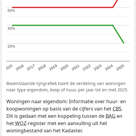
60%
60%
40%
40%
20%
20%
2019
2022
2025
2017
2020
2023
2015
2018
2021
2024
2016
Bovenstaande lijngrafiek toont de verdeling van woningen
naar type eigendom, koop of huur, per jaar tot en met 2025.
Woningen naar eigendom: Informatie over huur- en
koopwoningen op basis van de cijfers van het
CBS
.
Dit is gedaan met een koppeling tussen de
BAG
en
het
WOZ
-register met een aanvulling uit het
woningbestand van het Kadaster.