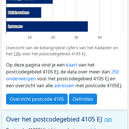
Huishoudens
Huishoudens
Inwoners
Inwoners
10
20
30
40
Overzicht van de belangrijkste cijfers van het Kadaster en
het
CBS
voor het postcodegebied 4105 EJ.
Op deze pagina vind je een
kaart
van het
postcodegebied 4105 EJ, de data over meer dan
250
onderwerpen
voor het postcodegebied 4105 EJ en
een overzicht van alle
adressen
met postcode 4105EJ.
Overzicht postcode 4105
Definities
Over het postcodegebied 4105 EJ