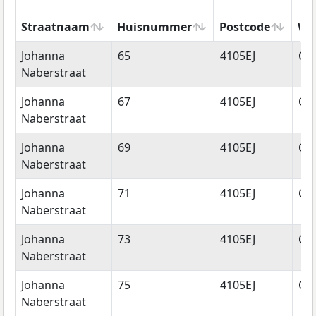
Straatnaam
Huisnummer
Postcode
Wo
Straatnaam
Huisnummer
Postcode
Wo
Johanna
65
4105EJ
Cu
Naberstraat
Johanna
67
4105EJ
Cu
Naberstraat
Johanna
69
4105EJ
Cu
Naberstraat
Johanna
71
4105EJ
Cu
Naberstraat
Johanna
73
4105EJ
Cu
Naberstraat
Johanna
75
4105EJ
Cu
Naberstraat