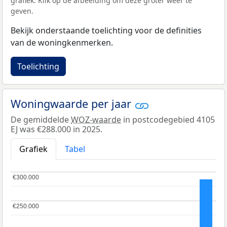
grafiek. Klik op de afbeelding om deze groter weer te
geven.
Bekijk onderstaande toelichting voor de definities
van de woningkenmerken.
Toelichting
Woningwaarde per jaar
De gemiddelde
WOZ-waarde
in postcodegebied 4105
EJ was €288.000 in 2025.
Grafiek
Tabel
€300.000
€300.000
€250.000
€250.000