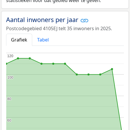
statistieken voor dat gebied weer te geven.
Aantal inwoners per jaar
Postcodegebied 4105EJ telt 35 inwoners in 2025.
Grafiek
Tabel
120
120
100
100
80
80
60
60