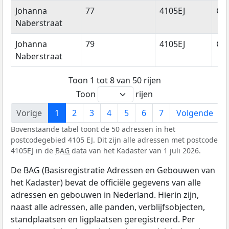
Johanna
77
4105EJ
Cu
Naberstraat
Johanna
79
4105EJ
Cu
Naberstraat
Toon 1 tot 8 van 50 rijen
Toon
rijen
Vorige
1
2
3
4
5
6
7
Volgende
Bovenstaande tabel toont de 50 adressen in het
postcodegebied 4105 EJ. Dit zijn alle adressen met postcode
4105EJ in de
BAG
data van het Kadaster van 1 juli 2026.
De BAG (Basisregistratie Adressen en Gebouwen van
het Kadaster) bevat de officiële gegevens van alle
adressen en gebouwen in Nederland. Hierin zijn,
naast alle adressen, alle panden, verblijfsobjecten,
standplaatsen en ligplaatsen geregistreerd. Per