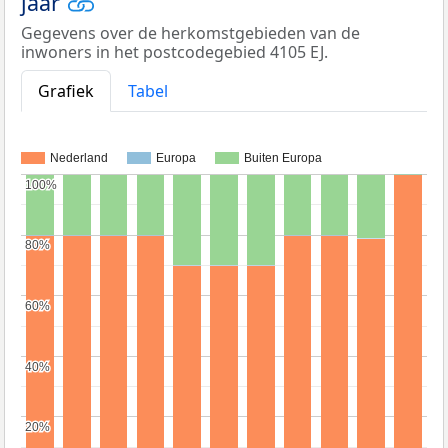
jaar
Gegevens over de herkomstgebieden van de
inwoners in het postcodegebied 4105 EJ.
Grafiek
Tabel
Nederland
Europa
Buiten Europa
100%
100%
80%
80%
60%
60%
40%
40%
20%
20%