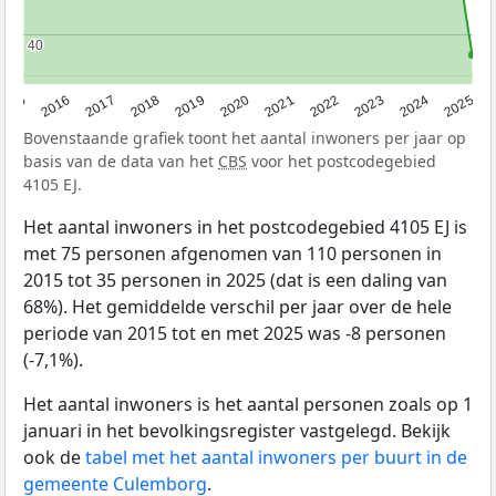
40
40
2015
2016
2017
2018
2019
2020
2021
2022
2023
2024
2025
Bovenstaande grafiek toont het aantal inwoners per jaar op
basis van de data van het
CBS
voor het postcodegebied
4105 EJ.
Het aantal inwoners in het postcodegebied 4105 EJ is
met 75 personen afgenomen van 110 personen in
2015 tot 35 personen in 2025 (dat is een daling van
68%). Het gemiddelde verschil per jaar over de hele
periode van 2015 tot en met 2025 was -8 personen
(-7,1%).
Het aantal inwoners is het aantal personen zoals op 1
januari in het bevolkingsregister vastgelegd. Bekijk
ook de
tabel met het aantal inwoners per buurt in de
gemeente Culemborg
.