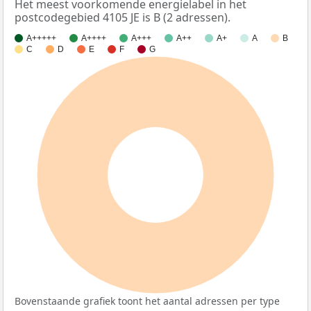
Het meest voorkomende energielabel in het
postcodegebied 4105 JE is B (2 adressen).
A+++++
A++++
A+++
A++
A+
A
B
C
D
E
F
G
100%
Bovenstaande grafiek toont het aantal adressen per type