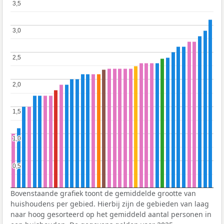
3,5
3,5
3,0
3,0
2,5
2,5
2,0
2,0
1,5
1,5
1,0
1,0
0,5
0,5
Bovenstaande grafiek toont de gemiddelde grootte van
huishoudens per gebied. Hierbij zijn de gebieden van laag
naar hoog gesorteerd op het gemiddeld aantal personen in