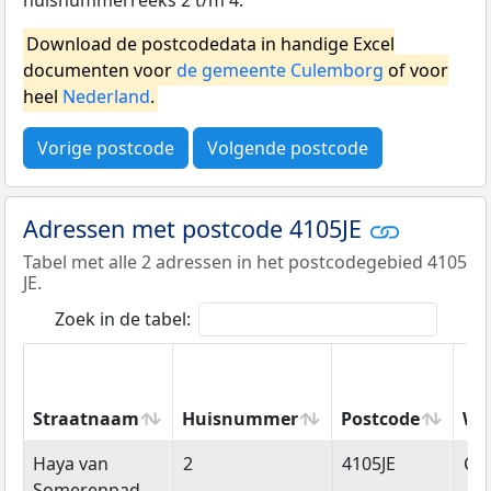
Download de postcodedata in handige Excel
documenten voor
de gemeente Culemborg
of voor
heel
Nederland
.
Vorige postcode
Volgende postcode
Adressen met postcode 4105JE
Tabel met alle 2 adressen in het postcodegebied 4105
JE.
Zoek in de tabel:
Straatnaam
Huisnummer
Postcode
Wo
Straatnaam
Huisnummer
Postcode
Wo
Haya van
2
4105JE
Cu
Somerenpad