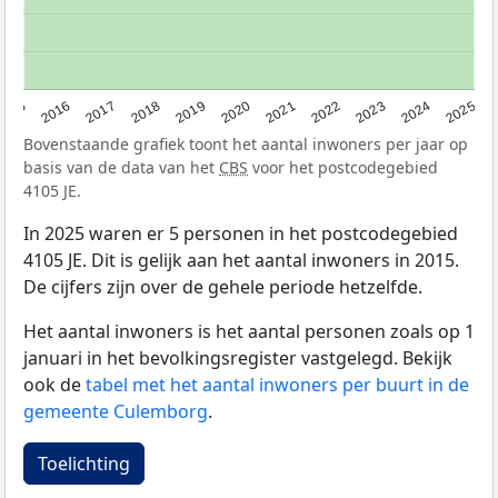
2015
2016
2017
2018
2019
2020
2021
2022
2023
2024
2025
Bovenstaande grafiek toont het aantal inwoners per jaar op
basis van de data van het
CBS
voor het postcodegebied
4105 JE.
In 2025 waren er 5 personen in het postcodegebied
4105 JE. Dit is gelijk aan het aantal inwoners in 2015.
De cijfers zijn over de gehele periode hetzelfde.
Het aantal inwoners is het aantal personen zoals op 1
januari in het bevolkingsregister vastgelegd. Bekijk
ook de
tabel met het aantal inwoners per buurt in de
gemeente Culemborg
.
Toelichting