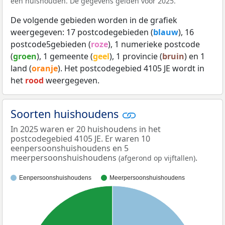
een huishouden. De gegevens gelden voor 2025.
De volgende gebieden worden in de grafiek
weergegeven: 17 postcodegebieden (
blauw
), 16
postcode5gebieden (
roze
), 1 numerieke postcode
(
groen
), 1 gemeente (
geel
), 1 provincie (
bruin
) en 1
land (
oranje
). Het postcodegebied 4105 JE wordt in
het
rood
weergegeven.
Soorten huishoudens
In 2025 waren er 20 huishoudens in het
postcodegebied 4105 JE. Er waren 10
eenpersoonshuishoudens en 5
meerpersoonshuishoudens
.
(afgerond op vijftallen)
Eenpersoonshuishoudens
Meerpersoonshuishoudens