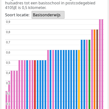
huisadres tot een basisschool in postcodegebied
4105JE is 0,5 kilometer.
Soort locatie:
Basisonderwijs
0,9
0,9
0,8
0,8
0,7
0,7
0,6
0,6
0,5
0,5
0,4
0,4
0,3
0,3
0,2
0,2
0,1
0,1