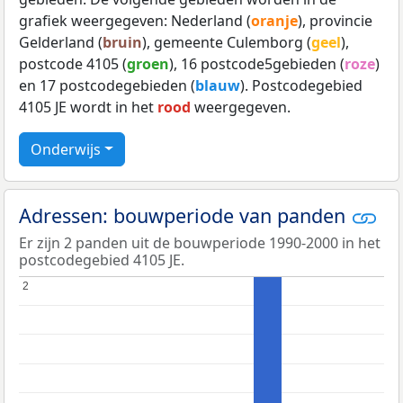
grafiek weergegeven: Nederland (
oranje
), provincie
Gelderland (
bruin
), gemeente Culemborg (
geel
),
postcode 4105 (
groen
), 16 postcode5gebieden (
roze
)
en 17 postcodegebieden (
blauw
). Postcodegebied
4105 JE wordt in het
rood
weergegeven.
Onderwijs
Adressen: bouwperiode van panden
Er zijn 2 panden uit de bouwperiode 1990-2000 in het
postcodegebied 4105 JE.
2
2