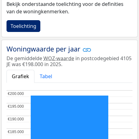
Bekijk onderstaande toelichting voor de definities
van de woningkenmerken.
Toelichting
Woningwaarde per jaar
De gemiddelde
WOZ-waarde
in postcodegebied 4105
JE was €198.000 in 2025.
Grafiek
Tabel
€200.000
€200.000
€195.000
€195.000
€190.000
€190.000
€185.000
€185.000