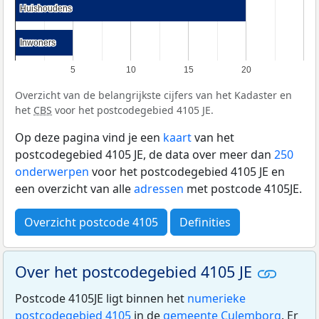
Huishoudens
Huishoudens
Inwoners
Inwoners
5
10
15
20
Overzicht van de belangrijkste cijfers van het Kadaster en
het
CBS
voor het postcodegebied 4105 JE.
Op deze pagina vind je een
kaart
van het
postcodegebied 4105 JE, de data over meer dan
250
onderwerpen
voor het postcodegebied 4105 JE en
een overzicht van alle
adressen
met postcode 4105JE.
Overzicht postcode 4105
Definities
Over het postcodegebied 4105 JE
Postcode 4105JE ligt binnen het
numerieke
postcodegebied 4105
in de
gemeente Culemborg
. Er