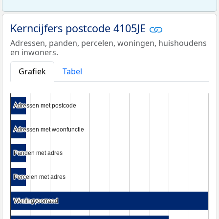
Kerncijfers postcode 4105JE
Adressen, panden, percelen, woningen, huishoudens
en inwoners.
Grafiek
Tabel
Adressen met postcode
Adressen met postcode
Adressen met woonfunctie
Adressen met woonfunctie
Panden met adres
Panden met adres
Percelen met adres
Percelen met adres
Woningvoorraad
Woningvoorraad