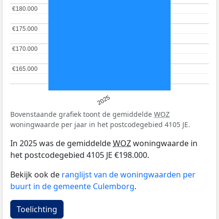
€180.000
€180.000
€175.000
€175.000
€170.000
€170.000
€165.000
€165.000
2025
Bovenstaande grafiek toont de gemiddelde
WOZ
woningwaarde per jaar in het postcodegebied 4105 JE.
In 2025 was de gemiddelde
WOZ
woningwaarde in
het postcodegebied 4105 JE €198.000.
Bekijk ook de
ranglijst van de woningwaarden per
buurt in de gemeente Culemborg
.
Toelichting