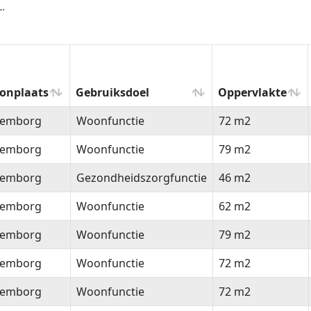
.
onplaats
Gebruiksdoel
Oppervlakte
onplaats
Gebruiksdoel
Oppervlakte
lemborg
Woonfunctie
72 m2
lemborg
Woonfunctie
79 m2
lemborg
Gezondheidszorgfunctie
46 m2
lemborg
Woonfunctie
62 m2
lemborg
Woonfunctie
79 m2
lemborg
Woonfunctie
72 m2
lemborg
Woonfunctie
72 m2