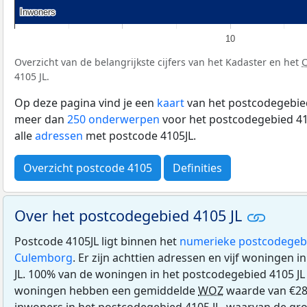
Inwoners
Inwoners
10
Overzicht van de belangrijkste cijfers van het Kadaster en het
4105 JL.
Op deze pagina vind je een
kaart
van het postcodegebied
meer dan
250 onderwerpen
voor het postcodegebied 410
alle
adressen
met postcode 4105JL.
Overzicht postcode 4105
Definities
Over het postcodegebied 4105 JL
Postcode 4105JL ligt binnen het
numerieke postcodegeb
Culemborg
. Er zijn achttien adressen en vijf woningen 
JL. 100% van de woningen in het postcodegebied 4105 J
woningen hebben een gemiddelde
WOZ
waarde van €289
inwoners in het postcodegebied 4105 JL, waarvan de gro