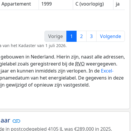
Appartement
1999
C (voorlopig)
ja
Vorige
1
2
3
Volgende
 van het Kadaster van 1 juli 2026.
gebouwen in Nederland. Hierin zijn, naast alle adressen,
gielabel zoals geregistreerd bij de
RVO
weergegeven.
0 jaar en kunnen inmiddels zijn verlopen. In de
Excel-
opnamedatum van het energielabel. De gegevens in deze
n gewijzigd of opnieuw zijn vastgesteld.
jaar
de
in postcodegebied 4105 JL was €289.000 in 2025.