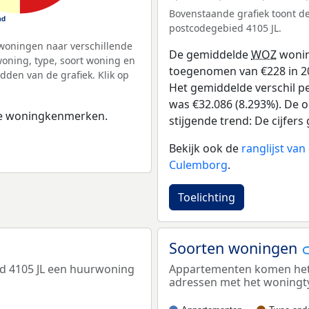
Bovenstaande grafiek toont 
postcodegebied 4105 JL.
woningen naar verschillende
De gemiddelde
WOZ
wonin
ning, type, soort woning en
toegenomen van €228 in 201
dden van de grafiek. Klik op
Het gemiddelde verschil pe
was €32.086 (8.293%). De o
 de woningkenmerken.
stijgende trend: De cijfers 
Bekijk ook de
ranglijst va
Culemborg
.
Toelichting
Soorten woningen
ed 4105 JL een huurwoning
Appartementen komen het m
adressen met het woningt