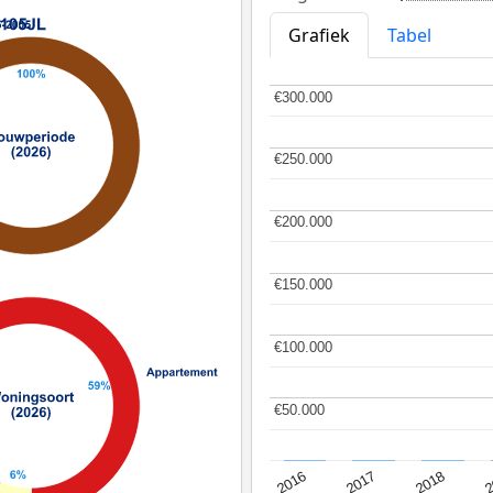
Grafiek
Tabel
€300.000
€300.000
€250.000
€250.000
€200.000
€200.000
€150.000
€150.000
€100.000
€100.000
€50.000
€50.000
2
2016
2018
2017