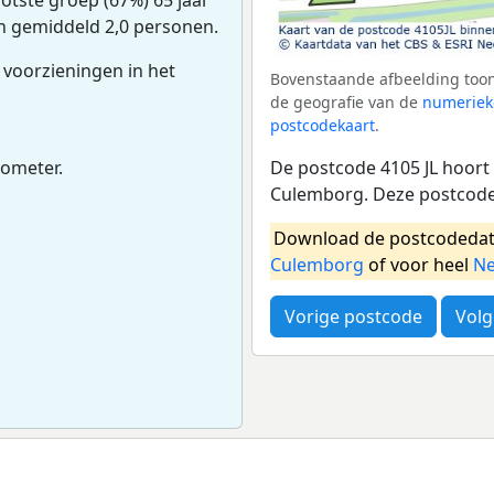
an gemiddeld 2,0 personen.
 voorzieningen in het
Bovenstaande afbeelding toont
de geografie van de
numeriek
postcodekaart
.
De postcode 4105 JL hoort 
lometer.
Culemborg. Deze postcode 
Download de postcodedat
Culemborg
of voor heel
Ne
Vorige postcode
Volg