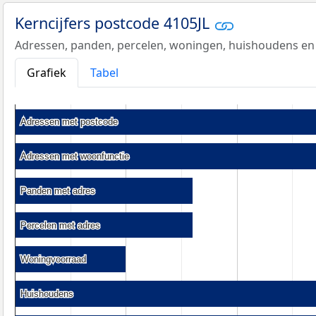
Kerncijfers postcode 4105JL
Adressen, panden, percelen, woningen, huishoudens en
Grafiek
Tabel
Adressen met postcode
Adressen met postcode
Adressen met woonfunctie
Adressen met woonfunctie
Panden met adres
Panden met adres
Percelen met adres
Percelen met adres
Woningvoorraad
Woningvoorraad
Huishoudens
Huishoudens