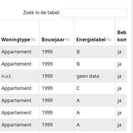
Zoek in de tabel:
Bebou
Woningtype
Bouwjaar
Energielabel
kom
Woningtype
Bouwjaar
Energielabel
Bebo
Appartement
1999
B
ja
kom
Appartement
1999
B
ja
n.v.t.
1999
geen data
ja
Appartement
1999
C
ja
Appartement
1999
A
ja
Appartement
1999
A
ja
Appartement
1999
A
ja