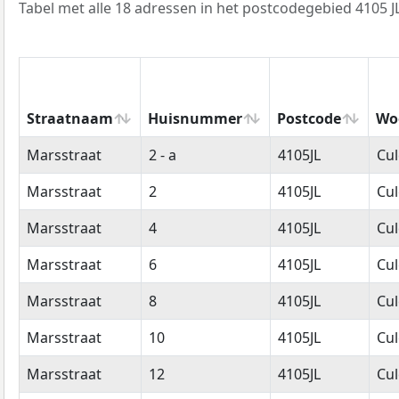
Tabel met alle 18 adressen in het postcodegebied 4105 JL
Straatnaam
Huisnummer
Postcode
Wo
Straatnaam
Huisnummer
Postcode
Wo
Marsstraat
2 - a
4105JL
Cu
Marsstraat
2
4105JL
Cu
Marsstraat
4
4105JL
Cu
Marsstraat
6
4105JL
Cu
Marsstraat
8
4105JL
Cu
Marsstraat
10
4105JL
Cu
Marsstraat
12
4105JL
Cu