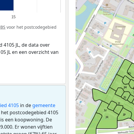
15
CBS
voor het postcodegebied
 4105 JL, de data over
5 JL en een overzicht van
ied 4105
in de
gemeente
in het postcodegebied 4105
L is een koopwoning. De
.000. Er wonen vijftien
otste groep (67%) 65 jaar