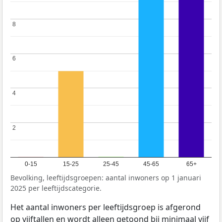
8
8
6
6
4
4
2
2
0-15
15-25
25-45
45-65
65+
Bevolking, leeftijdsgroepen: aantal inwoners op 1 januari
2025 per leeftijdscategorie.
Het aantal inwoners per leeftijdsgroep is afgerond
op vijftallen en wordt alleen getoond bij minimaal vijf