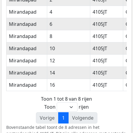
Mirandapad
4
4105JT
Cu
Mirandapad
6
4105JT
Cu
Mirandapad
8
4105JT
Cu
Mirandapad
10
4105JT
Cu
Mirandapad
12
4105JT
Cu
Mirandapad
14
4105JT
Cu
Mirandapad
16
4105JT
Cu
Toon 1 tot 8 van 8 rijen
Toon
rijen
Vorige
1
Volgende
Bovenstaande tabel toont de 8 adressen in het