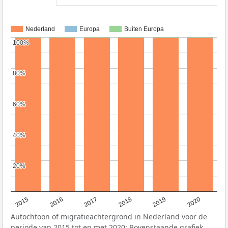
Nederland
Europa
Buiten Europa
100%
100%
80%
80%
60%
60%
40%
40%
20%
20%
2015
2016
2017
2018
2019
2020
Autochtoon of migratieachtergrond in Nederland voor de
periode van 2015 tot en met 2020: Bovenstaande grafiek