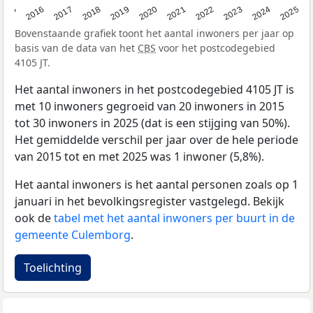
2015
2016
2017
2018
2019
2020
2021
2022
2023
2024
2025
Bovenstaande grafiek toont het aantal inwoners per jaar op
basis van de data van het
CBS
voor het postcodegebied
4105 JT.
Het aantal inwoners in het postcodegebied 4105 JT is
met 10 inwoners gegroeid van 20 inwoners in 2015
tot 30 inwoners in 2025 (dat is een stijging van 50%).
Het gemiddelde verschil per jaar over de hele periode
van 2015 tot en met 2025 was 1 inwoner (5,8%).
Het aantal inwoners is het aantal personen zoals op 1
januari in het bevolkingsregister vastgelegd. Bekijk
ook de
tabel met het aantal inwoners per buurt in de
gemeente Culemborg
.
Toelichting