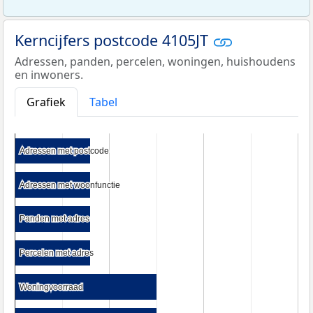
Kerncijfers postcode 4105JT
Adressen, panden, percelen, woningen, huishoudens
en inwoners.
Grafiek
Tabel
Adressen met postcode
Adressen met postcode
Adressen met woonfunctie
Adressen met woonfunctie
Panden met adres
Panden met adres
Percelen met adres
Percelen met adres
Woningvoorraad
Woningvoorraad