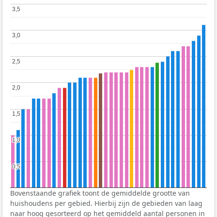
3,5
3,5
3,0
3,0
2,5
2,5
2,0
2,0
1,5
1,5
1,0
1,0
0,5
0,5
Bovenstaande grafiek toont de gemiddelde grootte van
huishoudens per gebied. Hierbij zijn de gebieden van laag
naar hoog gesorteerd op het gemiddeld aantal personen in