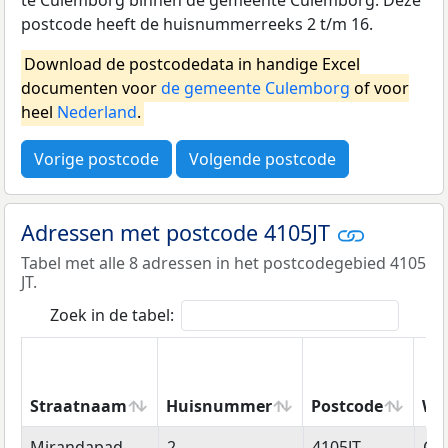
postcode heeft de huisnummerreeks 2 t/m 16.
Download de postcodedata in handige Excel
documenten voor
de gemeente Culemborg
of voor
heel
Nederland
.
Vorige postcode
Volgende postcode
Adressen met postcode 4105JT
Tabel met alle 8 adressen in het postcodegebied 4105
JT.
Zoek in de tabel:
Straatnaam
Huisnummer
Postcode
Wo
Straatnaam
Huisnummer
Postcode
Wo
Mirandapad
2
4105JT
Cu