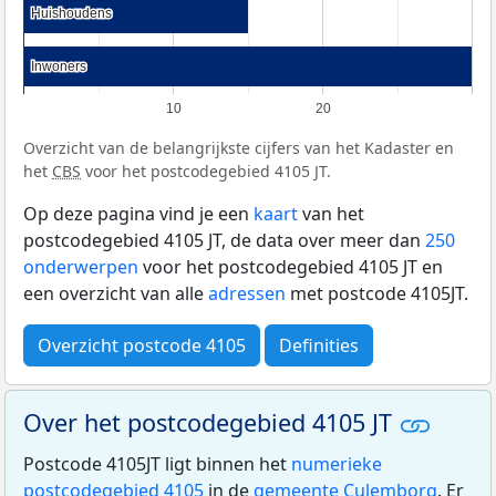
Huishoudens
Huishoudens
Inwoners
Inwoners
10
20
Overzicht van de belangrijkste cijfers van het Kadaster en
het
CBS
voor het postcodegebied 4105 JT.
Op deze pagina vind je een
kaart
van het
postcodegebied 4105 JT, de data over meer dan
250
onderwerpen
voor het postcodegebied 4105 JT en
een overzicht van alle
adressen
met postcode 4105JT.
Overzicht postcode 4105
Definities
Over het postcodegebied 4105 JT
Postcode 4105JT ligt binnen het
numerieke
postcodegebied 4105
in de
gemeente Culemborg
. Er