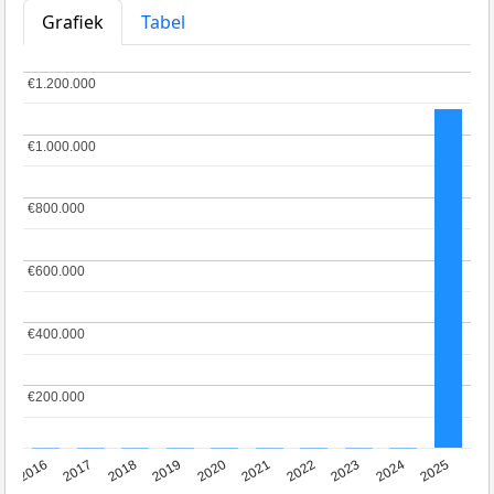
Grafiek
Tabel
€1.200.000
€1.200.000
€1.000.000
€1.000.000
€800.000
€800.000
€600.000
€600.000
€400.000
€400.000
€200.000
€200.000
2016
2017
2018
2019
2020
2021
2022
2023
2024
2025