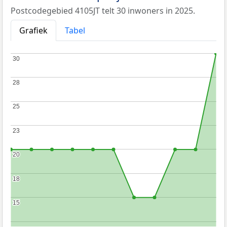
Postcodegebied 4105JT telt 30 inwoners in 2025.
Grafiek
Tabel
30
30
28
28
25
25
23
23
20
20
18
18
15
15