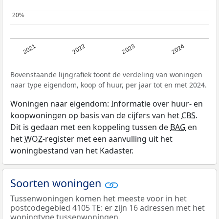
20%
20%
2021
2022
2023
2024
Bovenstaande lijngrafiek toont de verdeling van woningen
naar type eigendom, koop of huur, per jaar tot en met 2024.
Woningen naar eigendom: Informatie over huur- en
koopwoningen op basis van de cijfers van het
CBS
.
Dit is gedaan met een koppeling tussen de
BAG
en
het
WOZ
-register met een aanvulling uit het
woningbestand van het Kadaster.
Soorten woningen
Tussenwoningen komen het meeste voor in het
postcodegebied 4105 TE: er zijn 16 adressen met het
woningtype tussenwoningen.