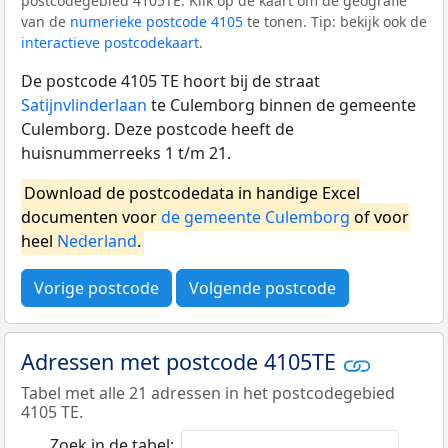
postcodegebied 4105TE. Klik op de kaart om de geografie
van de
numerieke postcode 4105
te tonen. Tip: bekijk ook de
interactieve postcodekaart
.
De postcode 4105 TE hoort bij de straat
Satijnvlinderlaan
te Culemborg binnen de gemeente
Culemborg. Deze postcode heeft de
huisnummerreeks 1 t/m 21.
Download de postcodedata in handige Excel
documenten voor
de gemeente Culemborg
of voor
heel
Nederland
.
Vorige postcode
Volgende postcode
Adressen met postcode 4105TE
Tabel met alle 21 adressen in het postcodegebied
4105 TE.
Zoek in de tabel: