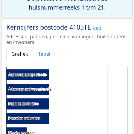
huisnummerreeks 1 t/m 21.
Kerncijfers postcode 4105TE
Adressen, panden, percelen, woningen, huishoudens
en inwoners.
Grafiek
Tabel
Adressen met postcode
Adressen met postcode
Adressen met woonfunctie
Adressen met woonfunctie
Panden met adres
Panden met adres
Percelen met adres
Percelen met adres
Woningvoorraad
Woningvoorraad