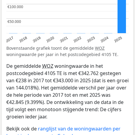
€100.000
€100.000
€50.000
€50.000
2017
2018
2019
2020
2021
2022
2023
2024
2025
Bovenstaande grafiek toont de gemiddelde
WOZ
woningwaarde per jaar in het postcodegebied 4105 TE.
De gemiddelde
WOZ
woningwaarde in het
postcodegebied 4105 TE is met €342.762 gestegen
van €238 in 2017 tot €343.000 in 2025 (dat is een groei
van 144.018%). Het gemiddelde verschil per jaar over
de hele periode van 2017 tot en met 2025 was
€42.845 (9.399%). De ontwikkeling van de data in de
tijd volgt een monotoon stijgende trend: De cijfers
groeien ieder jaar.
Bekijk ook de
ranglijst van de woningwaarden per