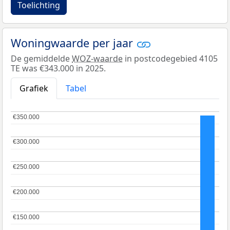
Toelichting
Woningwaarde per jaar
De gemiddelde
WOZ-waarde
in postcodegebied 4105
TE was €343.000 in 2025.
Grafiek
Tabel
€350.000
€350.000
€300.000
€300.000
€250.000
€250.000
€200.000
€200.000
€150.000
€150.000