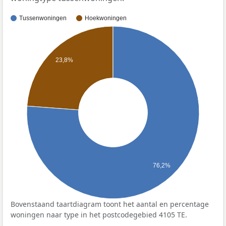
Tussenwoningen
Hoekwoningen
23,8%
76,2%
Bovenstaand taartdiagram toont het aantal en percentage
woningen naar type in het postcodegebied 4105 TE.