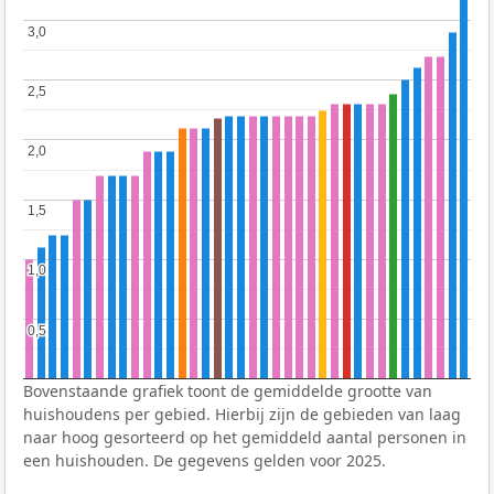
3,0
3,0
2,5
2,5
2,0
2,0
1,5
1,5
1,0
1,0
0,5
0,5
Bovenstaande grafiek toont de gemiddelde grootte van
huishoudens per gebied. Hierbij zijn de gebieden van laag
naar hoog gesorteerd op het gemiddeld aantal personen in
een huishouden. De gegevens gelden voor 2025.