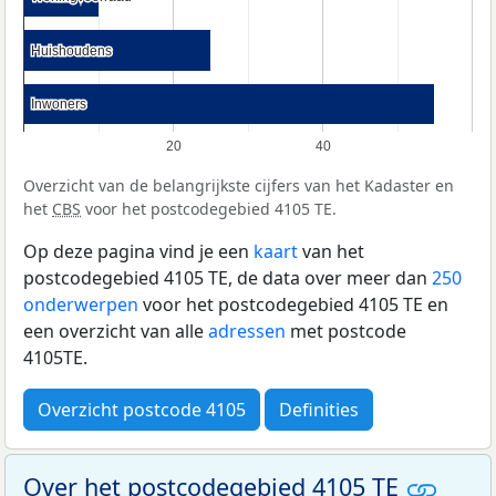
Huishoudens
Huishoudens
Inwoners
Inwoners
20
40
Overzicht van de belangrijkste cijfers van het Kadaster en
het
CBS
voor het postcodegebied 4105 TE.
Op deze pagina vind je een
kaart
van het
postcodegebied 4105 TE, de data over meer dan
250
onderwerpen
voor het postcodegebied 4105 TE en
een overzicht van alle
adressen
met postcode
4105TE.
Overzicht postcode 4105
Definities
Over het postcodegebied 4105 TE