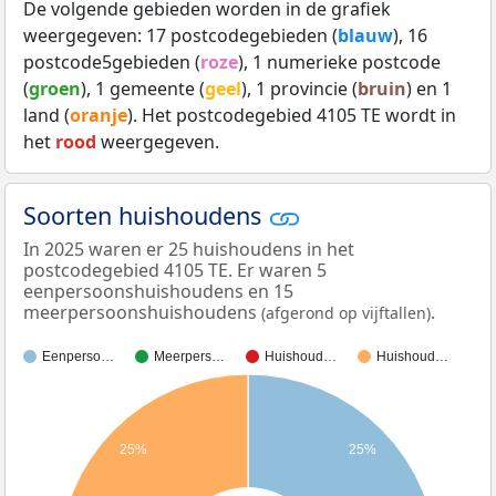
De volgende gebieden worden in de grafiek
weergegeven: 17 postcodegebieden (
blauw
), 16
postcode5gebieden (
roze
), 1 numerieke postcode
(
groen
), 1 gemeente (
geel
), 1 provincie (
bruin
) en 1
land (
oranje
). Het postcodegebied 4105 TE wordt in
het
rood
weergegeven.
Soorten huishoudens
In 2025 waren er 25 huishoudens in het
postcodegebied 4105 TE. Er waren 5
eenpersoonshuishoudens en 15
meerpersoonshuishoudens
.
(afgerond op vijftallen)
Eenperso…
Meerpers…
Huishoud…
Huishoud…
25%
25%