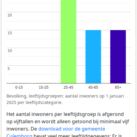
20
20
15
15
10
10
5
5
0-15
15-25
25-45
45-65
65+
Bevolking, leeftijdsgroepen: aantal inwoners op 1 januari
2025 per leeftijdscategorie.
Het aantal inwoners per leeftijdsgroep is afgerond
op vijftallen en wordt alleen getoond bij minimaal vijf
inwoners. De
download voor de gemeente
Culemborg
bevat veel meer leeftijdgegevens: Er is