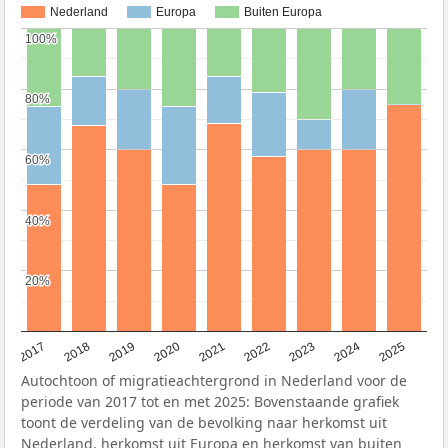
Nederland
Europa
Buiten Europa
100%
100%
80%
80%
60%
60%
40%
40%
20%
20%
2017
2018
2019
2020
2021
2022
2023
2024
2025
Autochtoon of migratieachtergrond in Nederland voor de
periode van 2017 tot en met 2025: Bovenstaande grafiek
toont de verdeling van de bevolking naar herkomst uit
Nederland, herkomst uit Europa en herkomst van buiten