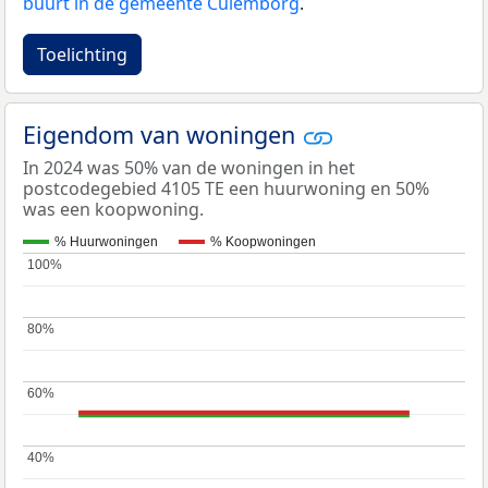
buurt in de gemeente Culemborg
.
Toelichting
Eigendom van woningen
In 2024 was 50% van de woningen in het
postcodegebied 4105 TE een huurwoning en 50%
was een koopwoning.
% Huurwoningen
% Koopwoningen
100%
100%
80%
80%
60%
60%
40%
40%