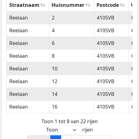
Straatnaam
Huisnummer
Postcode
Wo
Straatnaam
Huisnummer
Postcode
Wo
Reelaan
2
4105VB
Cu
Reelaan
4
4105VB
Cu
Reelaan
6
4105VB
Cu
Reelaan
8
4105VB
Cu
Reelaan
10
4105VB
Cu
Reelaan
12
4105VB
Cu
Reelaan
14
4105VB
Cu
Reelaan
16
4105VB
Cu
Toon 1 tot 8 van 22 rijen
Toon
rijen