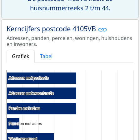
huisnummerreeks 2 t/m 44.
Kerncijfers postcode 4105VB
Adressen, panden, percelen, woningen, huishoudens
en inwoners.
Grafiek
Tabel
Adressen met postcode
Adressen met postcode
Adressen met woonfunctie
Adressen met woonfunctie
Panden met adres
Panden met adres
Percelen met adres
Percelen met adres
Woningvoorraad
Woningvoorraad