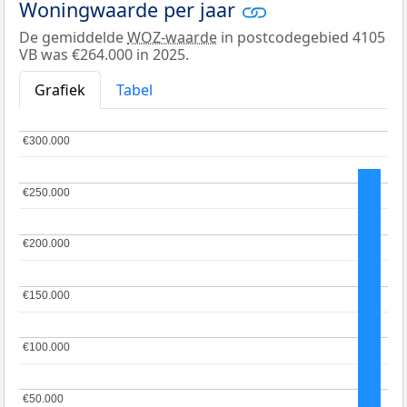
Woningwaarde per jaar
De gemiddelde
WOZ-waarde
in postcodegebied 4105
VB was €264.000 in 2025.
Grafiek
Tabel
€300.000
€300.000
€250.000
€250.000
€200.000
€200.000
€150.000
€150.000
€100.000
€100.000
€50.000
€50.000