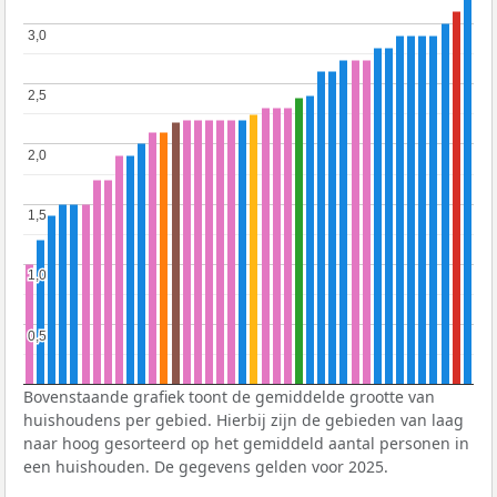
3,0
3,0
2,5
2,5
2,0
2,0
1,5
1,5
1,0
1,0
0,5
0,5
Bovenstaande grafiek toont de gemiddelde grootte van
huishoudens per gebied. Hierbij zijn de gebieden van laag
naar hoog gesorteerd op het gemiddeld aantal personen in
een huishouden. De gegevens gelden voor 2025.