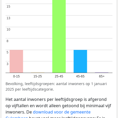
15
15
13
13
10
10
8
8
5
5
3
3
0-15
15-25
25-45
45-65
65+
Bevolking, leeftijdsgroepen: aantal inwoners op 1 januari
2025 per leeftijdscategorie.
Het aantal inwoners per leeftijdsgroep is afgerond
op vijftallen en wordt alleen getoond bij minimaal vijf
inwoners. De
download voor de gemeente