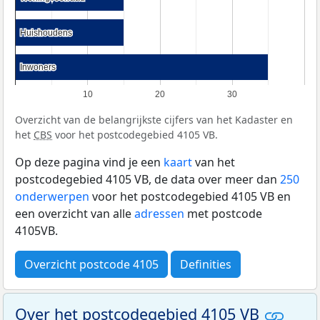
Huishoudens
Huishoudens
Inwoners
Inwoners
10
20
30
Overzicht van de belangrijkste cijfers van het Kadaster en
het
CBS
voor het postcodegebied 4105 VB.
Op deze pagina vind je een
kaart
van het
postcodegebied 4105 VB, de data over meer dan
250
onderwerpen
voor het postcodegebied 4105 VB en
een overzicht van alle
adressen
met postcode
4105VB.
Overzicht postcode 4105
Definities
Over het postcodegebied 4105 VB