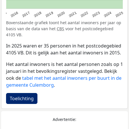
2015
2016
2017
2018
2019
2020
2021
2022
2023
2024
2025
Bovenstaande grafiek toont het aantal inwoners per jaar op
basis van de data van het
CBS
voor het postcodegebied
4105 VB.
In 2025 waren er 35 personen in het postcodegebied
4105 VB. Dit is gelijk aan het aantal inwoners in 2015.
Het aantal inwoners is het aantal personen zoals op 1
januari in het bevolkingsregister vastgelegd. Bekijk
ook de
tabel met het aantal inwoners per buurt in de
gemeente Culemborg
.
Toelichting
Advertentie: