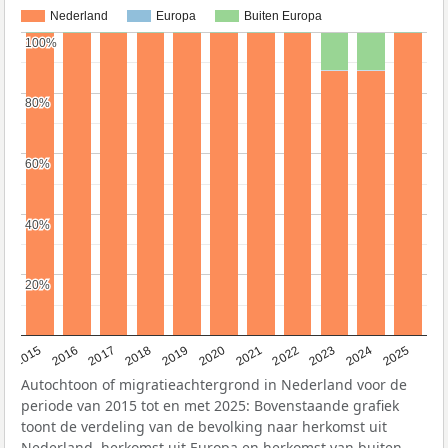
Nederland
Europa
Buiten Europa
100%
100%
80%
80%
60%
60%
40%
40%
20%
20%
2019
2022
2017
2025
2020
2015
2023
2018
2021
2016
2024
Autochtoon of migratieachtergrond in Nederland voor de
periode van 2015 tot en met 2025: Bovenstaande grafiek
toont de verdeling van de bevolking naar herkomst uit
Nederland, herkomst uit Europa en herkomst van buiten