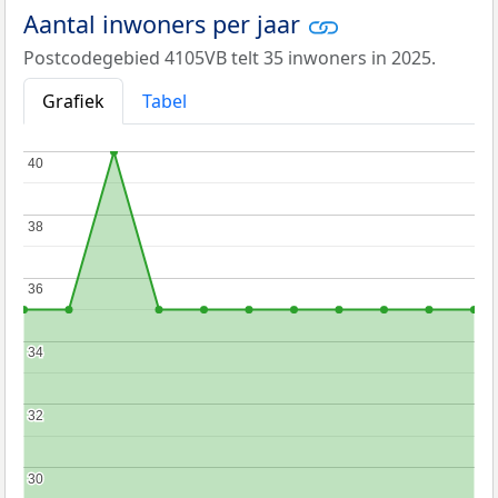
Aantal inwoners per jaar
Postcodegebied 4105VB telt 35 inwoners in 2025.
Grafiek
Tabel
40
40
38
38
36
36
34
34
32
32
30
30