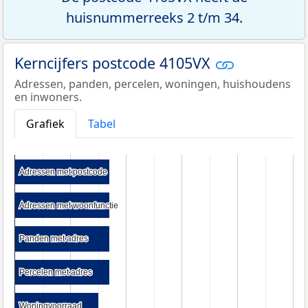
huisnummerreeks 2 t/m 34.
Kerncijfers postcode 4105VX
Adressen, panden, percelen, woningen, huishoudens
en inwoners.
Grafiek
Tabel
Adressen met postcode
Adressen met postcode
Adressen met woonfunctie
Adressen met woonfunctie
Panden met adres
Panden met adres
Percelen met adres
Percelen met adres
Woningvoorraad
Woningvoorraad