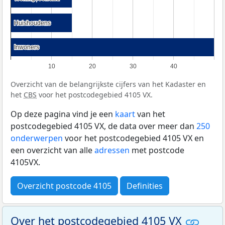
Huishoudens
Huishoudens
Inwoners
Inwoners
10
20
30
40
Overzicht van de belangrijkste cijfers van het Kadaster en
het
CBS
voor het postcodegebied 4105 VX.
Op deze pagina vind je een
kaart
van het
postcodegebied 4105 VX, de data over meer dan
250
onderwerpen
voor het postcodegebied 4105 VX en
een overzicht van alle
adressen
met postcode
4105VX.
Overzicht postcode 4105
Definities
Over het postcodegebied 4105 VX