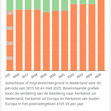
80%
80%
60%
60%
40%
40%
20%
20%
2019
2022
2017
2025
2020
2015
2023
2018
2021
2016
2024
Autochtoon of migratieachtergrond in Nederland voor de
periode van 2015 tot en met 2025: Bovenstaande grafiek
toont de verdeling van de bevolking naar herkomst uit
Nederland, herkomst uit Europa en herkomst van buiten
Europa in het postcodegebied 4105 VX per jaar.