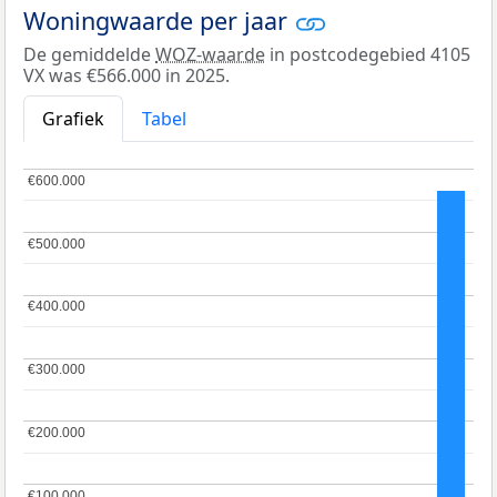
Woningwaarde per jaar
De gemiddelde
WOZ-waarde
in postcodegebied 4105
VX was €566.000 in 2025.
Grafiek
Tabel
€600.000
€600.000
€500.000
€500.000
€400.000
€400.000
€300.000
€300.000
€200.000
€200.000
€100.000
€100.000