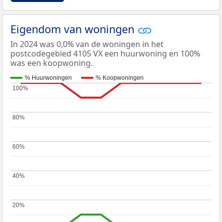
Eigendom van woningen
In 2024 was 0,0% van de woningen in het
postcodegebied 4105 VX een huurwoning en 100%
was een koopwoning.
% Huurwoningen
% Koopwoningen
100%
100%
80%
80%
60%
60%
40%
40%
20%
20%