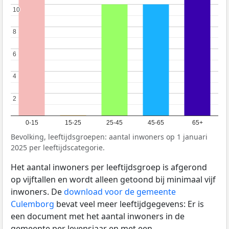
10
10
8
8
6
6
4
4
2
2
0-15
15-25
25-45
45-65
65+
Bevolking, leeftijdsgroepen: aantal inwoners op 1 januari
2025 per leeftijdscategorie.
Het aantal inwoners per leeftijdsgroep is afgerond
op vijftallen en wordt alleen getoond bij minimaal vijf
inwoners. De
download voor de gemeente
Culemborg
bevat veel meer leeftijdgegevens: Er is
een document met het aantal inwoners in de
gemeente per levensjaar en met een