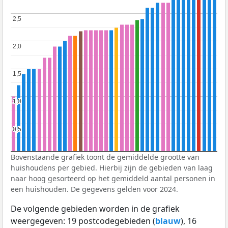
2,5
2,5
2,0
2,0
1,5
1,5
1,0
1,0
0,5
0,5
Bovenstaande grafiek toont de gemiddelde grootte van
huishoudens per gebied. Hierbij zijn de gebieden van laag
naar hoog gesorteerd op het gemiddeld aantal personen in
een huishouden. De gegevens gelden voor 2024.
De volgende gebieden worden in de grafiek
weergegeven: 19 postcodegebieden (
blauw
), 16