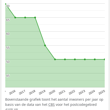
70
70
65
65
60
60
55
55
50
50
45
45
2015
2016
2017
2018
2019
2020
2021
2022
2023
2024
2025
Bovenstaande grafiek toont het aantal inwoners per jaar op
basis van de data van het
CBS
voor het postcodegebied
4105 VX.