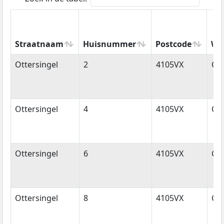
Straatnaam
Huisnummer
Postcode
Wo
Straatnaam
Huisnummer
Postcode
Wo
Ottersingel
2
4105VX
Cu
Ottersingel
4
4105VX
Cu
Ottersingel
6
4105VX
Cu
Ottersingel
8
4105VX
Cu