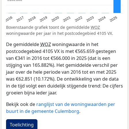
2016
2017
2018
2019
2020
2021
2022
2023
2024
2025
Bovenstaande grafiek toont de gemiddelde
WOZ
woningwaarde per jaar in het postcodegebied 4105 VX.
De gemiddelde
WOZ
woningwaarde in het
postcodegebied 4105 VX is met €565.659 gestegen
van €341 in 2016 tot €566.000 in 2025 (dat is een
stijging van 165.882%). Het gemiddelde verschil per
jaar over de hele periode van 2016 tot en met 2025
was €62.851 (10.172%). De ontwikkeling van de data
in de tijd volgt een duidelijk stijgende trend: De cijfers
groeien bijna ieder jaar.
Bekijk ook de
ranglijst van de woningwaarden per
buurt in de gemeente Culemborg
.
Toelichting